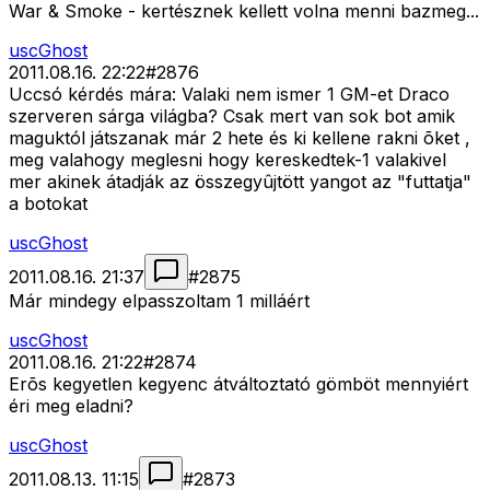
War & Smoke - kertésznek kellett volna menni bazmeg...
uscGhost
2011.08.16. 22:22
#
2876
Uccsó kérdés mára: Valaki nem ismer 1 GM-et Draco
szerveren sárga világba? Csak mert van sok bot amik
maguktól játszanak már 2 hete és ki kellene rakni õket ,
meg valahogy meglesni hogy kereskedtek-1 valakivel
mer akinek átadják az összegyûjtött yangot az "futtatja"
a botokat
uscGhost
2011.08.16. 21:37
#
2875
Már mindegy elpasszoltam 1 milláért
uscGhost
2011.08.16. 21:22
#
2874
Erõs kegyetlen kegyenc átváltoztató gömböt mennyiért
éri meg eladni?
uscGhost
2011.08.13. 11:15
#
2873