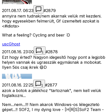
2011.08.17. 06:23
#
2879
annyira nem tudnak/nem akarnak velük mit kezdeni.
hogy egyesekben felmerült, Gf üzemelteti azokat is
<#idiota>
What a feeling? Cycling and beer :D
uscGhost
2011.08.16. 23:00
#
2878
1
Ezt hogy érted? Nagyon idegesítõ hogy pont a legjobb
helyen vannak és ugrasszák egymásnak a mobokat.
Ilyen 5ös csaj ikrek 😄D
2011.08.16. 22:25
#
2877
1
azok a botok a játékhoz "tartoznak", nem kell velük
foglalkozni...
Nem...nem...!!! Nem akarok Windows-os lélegeztetö
gépet...!! SOF2, I my dying love - [H|R|S]SoF2 Team -