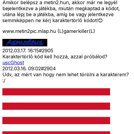
Amikor belépsz a metin2.hun, akkor már ne legyél
bejelentkezve a játékba, miután megkaptad a kódot,
utána lépj be a játékba, amíg be vagy jelentkezve
semmiképpen ne kérj karaktertörlõ kódot!😊
www.metin2pic.mlap.hu (L)gamerkiller(L)
2012.03.17. 16:15
#
2905
Karaktertörlõ kód kell hozzá, azzal próbálod?
uscGhost
2012.03.16. 09:02
#
2904
Üdv, az mért van hogy nem lehet törölni a karakterem?
:/