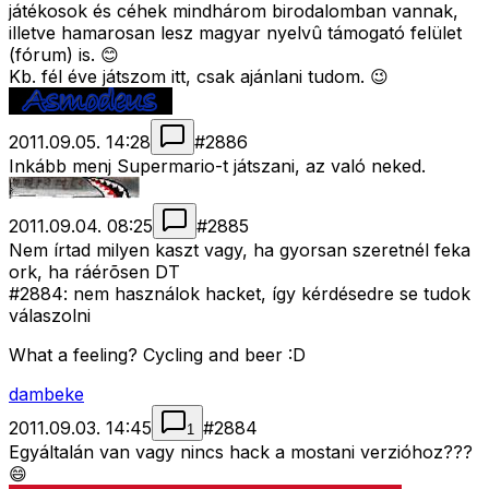
játékosok és céhek mindhárom birodalomban vannak,
illetve hamarosan lesz magyar nyelvû támogató felület
(fórum) is. 😊
Kb. fél éve játszom itt, csak ajánlani tudom. 😉
2011.09.05. 14:28
#
2886
Inkább menj Supermario-t játszani, az való neked.
2011.09.04. 08:25
#
2885
Nem írtad milyen kaszt vagy, ha gyorsan szeretnél feka
ork, ha ráérõsen DT
#2884: nem használok hacket, így kérdésedre se tudok
válaszolni
What a feeling? Cycling and beer :D
dambeke
2011.09.03. 14:45
#
2884
1
Egyáltalán van vagy nincs hack a mostani verzióhoz???
😄