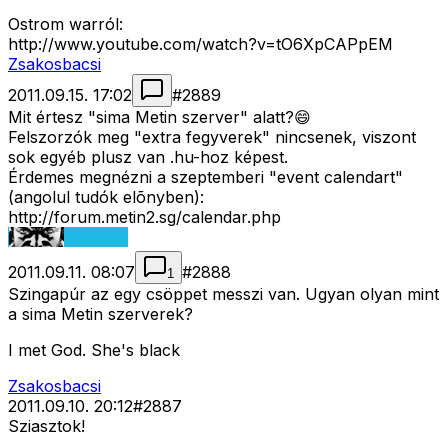
Ostrom warról:
http://www.youtube.com/watch?v=tO6XpCAPpEM
Zsakosbacsi
2011.09.15. 17:02
#
2889
Mit értesz "sima Metin szerver" alatt?😄
Felszorzók meg "extra fegyverek" nincsenek, viszont
sok egyéb plusz van .hu-hoz képest.
Érdemes megnézni a szeptemberi "event calendart"
(angolul tudók elõnyben):
http://forum.metin2.sg/calendar.php
2011.09.11. 08:07
#
2888
1
Szingapúr az egy csöppet messzi van. Ugyan olyan mint
a sima Metin szerverek?
I met God. She's black
Zsakosbacsi
2011.09.10. 20:12
#
2887
Sziasztok!