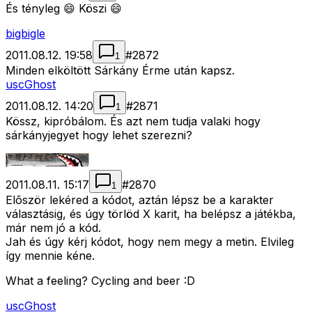
És tényleg 😄 Köszi 😄
bigbigle
2011.08.12. 19:58
#
2872
1
Minden elköltött Sárkány Érme után kapsz.
uscGhost
2011.08.12. 14:20
#
2871
1
Kössz, kipróbálom. És azt nem tudja valaki hogy
sárkányjegyet hogy lehet szerezni?
2011.08.11. 15:17
#
2870
1
Elõször lekéred a kódot, aztán lépsz be a karakter
választásig, és úgy törlöd X karit, ha belépsz a játékba,
már nem jó a kód.
Jah és úgy kérj kódot, hogy nem megy a metin. Elvileg
így mennie kéne.
What a feeling? Cycling and beer :D
uscGhost