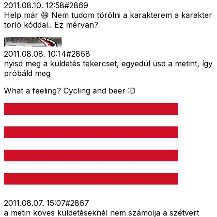
2011.08.10. 12:58
#
2869
Help már 😄 Nem tudom törölni a karakterem a karakter
törlõ kóddal.. Ez mérvan?
2011.08.08. 10:14
#
2868
nyisd meg a küldetés tekercset, egyedül üsd a metint, így
próbáld meg
What a feeling? Cycling and beer :D
2011.08.07. 15:07
#
2867
a metin köves küldetéseknél nem számolja a szétvert