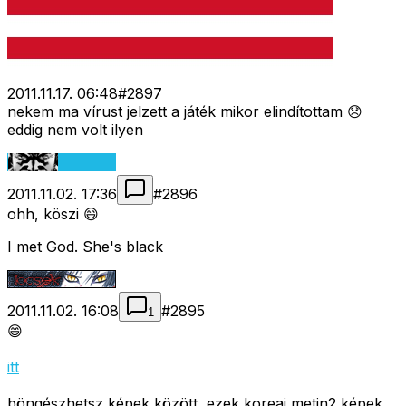
2011.11.17. 06:48
#
2897
nekem ma vírust jelzett a játék mikor elindítottam 😞
eddig nem volt ilyen
2011.11.02. 17:36
#
2896
ohh, köszi 😄
I met God. She's black
2011.11.02. 16:08
#
2895
1
😄
itt
böngészhetsz képek között, ezek koreai metin2 képek,