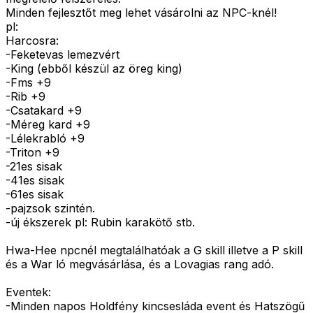
Minden fejlesztőt meg lehet vásárolni az NPC-knél!
pl:
Harcosra:
-Feketevas lemezvért
-King (ebből készül az öreg king)
-Fms +9
-Rib +9
-Csatakard +9
-Méreg kard +9
-Lélekrabló +9
-Triton +9
-21es sisak
-41es sisak
-61es sisak
-pajzsok szintén.
-új ékszerek pl: Rubin karakötő stb.
Hwa-Hee npcnél megtalálhatóak a G skill illetve a P skill
és a War ló megvásárlása, és a Lovagias rang adó.
Eventek:
-Minden napos Holdfény kincsesláda event és Hatszögű