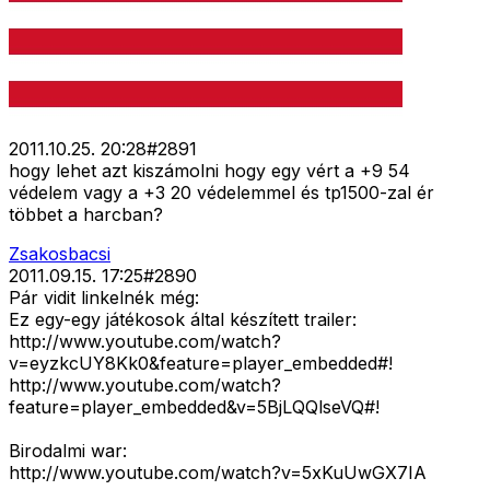
2011.10.25. 20:28
#
2891
hogy lehet azt kiszámolni hogy egy vért a +9 54
védelem vagy a +3 20 védelemmel és tp1500-zal ér
többet a harcban?
Zsakosbacsi
2011.09.15. 17:25
#
2890
Pár vidit linkelnék még:
Ez egy-egy játékosok által készített trailer:
http://www.youtube.com/watch?
v=eyzkcUY8Kk0&feature=player_embedded#!
http://www.youtube.com/watch?
feature=player_embedded&v=5BjLQQlseVQ#!
Birodalmi war:
http://www.youtube.com/watch?v=5xKuUwGX7IA