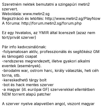
Szeretném nektek bemutatni a szingapúri metin2
szervert.
Weboldala: www.metin2.sg
Regisztráció és letöltés: http://www.metin2.sg/PlayNow
A fóruma: http://forum.metin2.sg/forum.php
Ez egy hivatalos, az YMIR által licenszelt (azaz nem
tört/privát szerver)
Pár info kedvcsinálónak:
-folyamatosan aktív, professzionális és segítõkész GM
és támogató csapat
-rendszeres megrendezett, illetve gyakori alkalmi
eventek (események).
-birodalmi war, ostrom harc, király választás, heti céh
torna, stb.
-kereskedhetõ tárgy bolt
-bot és hack mentes szerver
-a magyar (ill. európai GF) szerverekkel ellentétben
NEM torrent alapú patcher
A szerver nyelve alapvetõen angol, viszont magyar