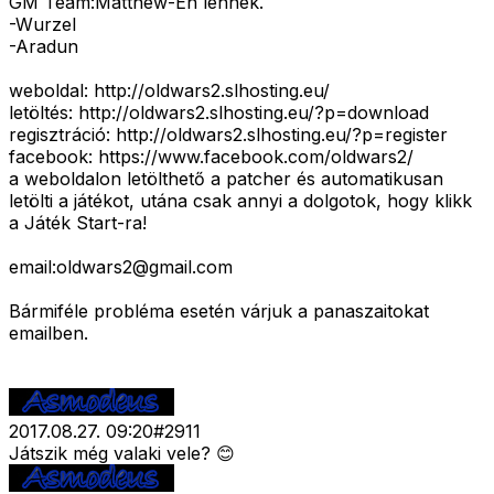
GM Team:
Matthew-Én lennék.
-
Wurzel
-
Aradun
weboldal: http://oldwars2.slhosting.eu/
letöltés: http://oldwars2.slhosting.eu/?p=download
regisztráció: http://oldwars2.slhosting.eu/?p=register
facebook: https://www.facebook.com/oldwars2/
a weboldalon letölthető a patcher és automatikusan
letölti a játékot, utána csak annyi a dolgotok, hogy klikk
a Játék Start-ra!
email:
oldwars2@gmail.com
Bármiféle probléma esetén várjuk a panaszaitokat
emailben.
2017.08.27. 09:20
#
2911
Játszik még valaki vele? 😊