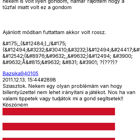
nekem is volt ilyen gondom, hamar rájöttem hogy a
tûzfal miatt volt ez a gondom
Ajánlott módban futtattam akkor volt rossz.
&#175;_(&#12484;)_/&#175;
(&#12494;&#3232;&#30410;&#3232;)&#12494;&#24417;&#
&#12542;(&#8976;&#9632;_&#9632;)&#12494; &#3900;
&#9632;Å&#815;&#9632; &#831; &#3901; ?(???)?
Bazsika940105
2011.12.13. 15:44
#
2898
Sziasztok. Nekem egy olyan problémám van hogy
billentyûzettel nem lehet irányítani a játékot. Nos ha van
valami tippetek vagy tudjátok mi a gond segítsetek!!
Köszönöm