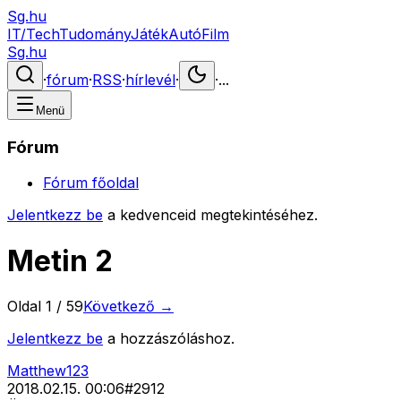
Sg.hu
IT/Tech
Tudomány
Játék
Autó
Film
Sg.hu
·
fórum
·
RSS
·
hírlevél
·
·
...
Menü
Fórum
Fórum főoldal
Jelentkezz be
a kedvenceid megtekintéséhez.
Metin 2
Oldal
1
/
59
Következő →
Jelentkezz be
a hozzászóláshoz.
Matthew123
2018.02.15. 00:06
#
2912