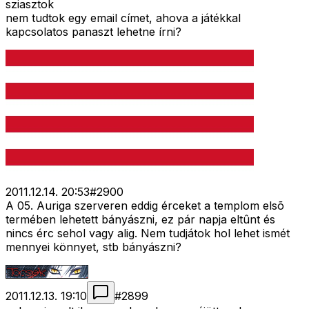
sziasztok
nem tudtok egy email címet, ahova a játékkal
kapcsolatos panaszt lehetne írni?
2011.12.14. 20:53
#
2900
A 05. Auriga szerveren eddig érceket a templom elsõ
termében lehetett bányászni, ez pár napja eltûnt és
nincs érc sehol vagy alig. Nem tudjátok hol lehet ismét
mennyei könnyet, stb bányászni?
2011.12.13. 19:10
#
2899