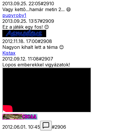
2013.09.25. 22:05
#
2910
Vagy kettõ...hamár metin 2... 😄
pupyroby1
2013.09.25. 13:57
#
2909
Ez a játék egy fos! 😊
2012.11.18. 17:00
#
2908
Nagyon kihalt lett a téma 😊
Kistax
2012.09.12. 11:08
#
2907
Lopos emberekkel vigyázatok!
2012.06.01. 10:45
#
2906