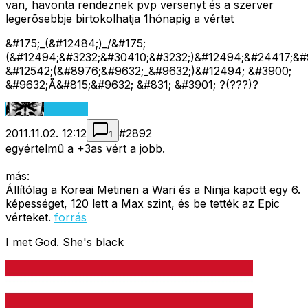
van, havonta rendeznek pvp versenyt és a szerver
legerõsebbje birtokolhatja 1hónapig a vértet
&#175;_(&#12484;)_/&#175;
(&#12494;&#3232;&#30410;&#3232;)&#12494;&#24417;&#
&#12542;(&#8976;&#9632;_&#9632;)&#12494; &#3900;
&#9632;Å&#815;&#9632; &#831; &#3901; ?(???)?
2011.11.02. 12:12
#
2892
1
egyértelmû a +3as vért a jobb.
más:
Állítólag a Koreai Metinen a Wari és a Ninja kapott egy 6.
képességet, 120 lett a Max szint, és be tették az Epic
vérteket.
forrás
I met God. She's black