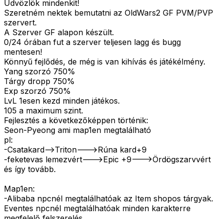
Üdvözlök mindenkit!
Szeretném nektek bemutatni az OldWars2 GF PVM/PVP
szervert.
A Szerver GF alapon készült.
0/24 órában fut a szerver teljesen lagg és bugg
mentesen!
Könnyű fejlődés, de még is van kihívás és játékélmény.
Yang szorzó 750%
Tárgy dropp 750%
Exp szorzó 750%
LvL 1esen kezd minden játékos.
105 a maximum szint.
Fejlesztés a következőképpen történik:
Seon-Pyeong ami map1en megtalálható
pl:
-Csatakard-->Triton--->Rúna kard+9
-feketevas lemezvért--->Epic +9--->Ördögszarvvért
és így tovább.
Map1en:
-Alibaba npcnél megtalálhatóak az Item shopos tárgyak.
Eventes npcnél megtalálhatóak minden karakterre
megfelelő felszerelés.