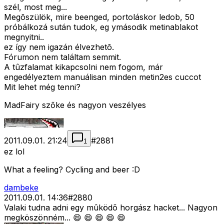
szél, most meg...
Megõszülök, mire beenged, portoláskor ledob, 50
próbálkozá sután tudok, eg ymásodik metinablakot
megnyitni..
ez így nem igazán élvezhetõ.
Fórumon nem találtam semmit.
A tûzfalamat kikapcsolni nem fogom, már
engedélyeztem manuálisan minden metin2es cuccot
Mit lehet még tenni?
MadFairy szőke és nagyon veszélyes
2011.09.01. 21:24
#
2881
1
ez lol
What a feeling? Cycling and beer :D
dambeke
2011.09.01. 14:36
#
2880
Valaki tudna adni egy mûködõ horgász hacket... Nagyon
megköszönném... 😄 😄 😄 😄 😄