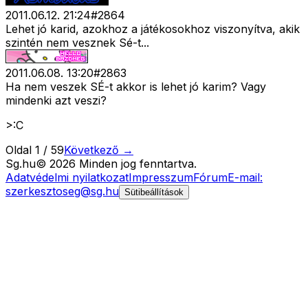
2011.06.12. 21:24
#
2864
Lehet jó karid, azokhoz a játékosokhoz viszonyítva, akik
szintén nem vesznek Sé-t...
2011.06.08. 13:20
#
2863
Ha nem veszek SÉ-t akkor is lehet jó karim? Vagy
mindenki azt veszi?
>:C
Oldal
1
/
59
Következő →
Sg
.hu
©
2026
Minden jog fenntartva.
Adatvédelmi nyilatkozat
Impresszum
Fórum
E-mail:
szerkesztoseg@sg.hu
Sütibeállítások