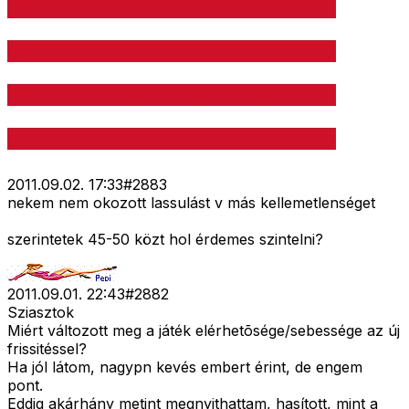
2011.09.02. 17:33
#
2883
nekem nem okozott lassulást v más kellemetlenséget
szerintetek 45-50 közt hol érdemes szintelni?
2011.09.01. 22:43
#
2882
Sziasztok
Miért változott meg a játék elérhetõsége/sebessége az új
frissitéssel?
Ha jól látom, nagypn kevés embert érint, de engem
pont.
Eddig akárhány metint megnyithattam, hasított, mint a