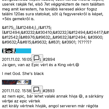
userek rakják fel, elsõ 7et végignéztem de nem találtam
meg amit kerestem, ha tovább keresed akkor fogsz
találni 120as sura statokat, sõt új fegyverekrõl is képet,
+5ös gemekrõl is.
&#175;_(&#12484;)_/&#175;
(&#12494;&#3232;&#30410;&#3232;)&#12494;&#24417;&#
&#12542;(&#8976;&#9632;_&#9632;)&#12494; &#3900;
&#9632;Å&#815;&#9632; &#831; &#3901; ?(???)?
2011.11.02. 16:05
#
2894
1
Ja igen, van az Epic vért és a King vért.😄
I met God. She's black
2011.11.02. 15:58
#
2893
1
az nem epic, bár lehet valaki annak hívja 😄, a sárkány
vértjei az epic vértek
azt király vértnek hívják, angol serveren már régóta