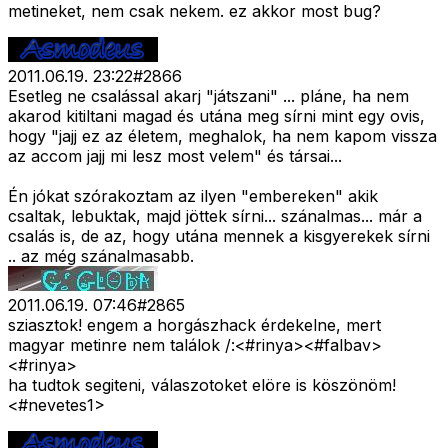
metineket, nem csak nekem. ez akkor most bug?
2011.06.19. 23:22
#
2866
Esetleg ne csalással akarj "játszani" ... pláne, ha nem
akarod kitiltani magad és utána meg sírni mint egy ovis,
hogy "jajj ez az életem, meghalok, ha nem kapom vissza
az accom jajj mi lesz most velem" és társai...
Én jókat szórakoztam az ilyen "embereken" akik
csaltak, lebuktak, majd jöttek sírni... szánalmas... már a
csalás is, de az, hogy utána mennek a kisgyerekek sírni
.. az még szánalmasabb.
2011.06.19. 07:46
#
2865
sziasztok! engem a horgászhack érdekelne, mert
magyar metinre nem találok /:<#rinya>
<#falbav>
<#rinya>
ha tudtok segiteni, válaszotoket elöre is köszönöm!
<#nevetes1>