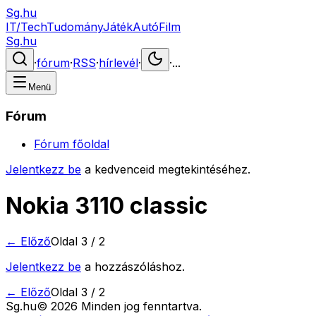
Sg.hu
IT/Tech
Tudomány
Játék
Autó
Film
Sg.hu
·
fórum
·
RSS
·
hírlevél
·
·
...
Menü
Fórum
Fórum főoldal
Jelentkezz be
a kedvenceid megtekintéséhez.
Nokia 3110 classic
← Előző
Oldal
3
/
2
Jelentkezz be
a hozzászóláshoz.
← Előző
Oldal
3
/
2
Sg
.hu
©
2026
Minden jog fenntartva.