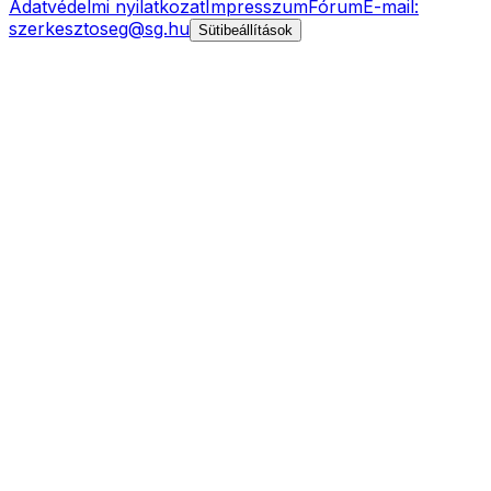
Adatvédelmi nyilatkozat
Impresszum
Fórum
E-mail:
szerkesztoseg@sg.hu
Sütibeállítások