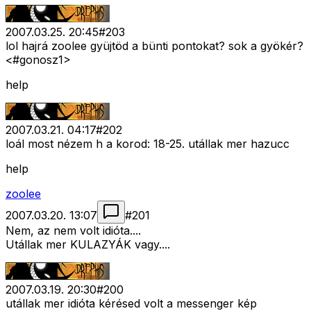
2007.03.25. 20:45
#
203
lol hajrá zoolee gyüjtöd a bünti pontokat? sok a gyökér?
<#gonosz1>
help
2007.03.21. 04:17
#
202
loál most nézem h a korod: 18-25. utállak mer hazucc
help
zoolee
2007.03.20. 13:07
#
201
Nem, az nem volt idióta....
Utállak mer KULAZYÁK vagy....
2007.03.19. 20:30
#
200
utállak mer idióta kérésed volt a messenger kép