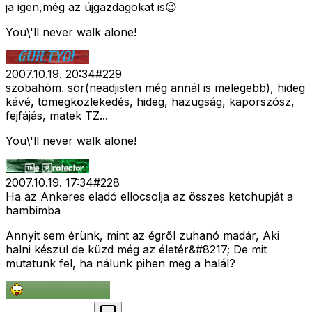
ja igen,még az újgazdagokat is😉
You\'ll never walk alone!
2007.10.19. 20:34
#
229
szobahõm. sör(neadjisten még annál is melegebb), hideg
kávé, tömegközlekedés, hideg, hazugság, kaporszósz,
fejfájás, matek TZ...
You\'ll never walk alone!
2007.10.19. 17:34
#
228
Ha az Ankeres eladó ellocsolja az összes ketchupját a
hambimba
Annyit sem érünk, mint az égről zuhanó madár, Aki
halni készül de küzd még az életér&#8217; De mit
mutatunk fel, ha nálunk pihen meg a halál?