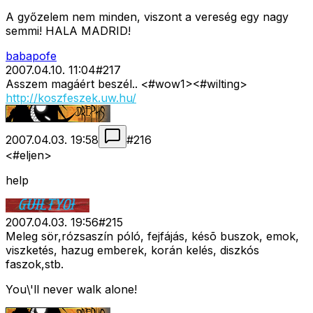
A győzelem nem minden, viszont a vereség egy nagy
semmi! HALA MADRID!
babapofe
2007.04.10. 11:04
#
217
Asszem magáért beszél.. <#wow1>
<#wilting>
http://koszfeszek.uw.hu/
2007.04.03. 19:58
#
216
<#eljen>
help
2007.04.03. 19:56
#
215
Meleg sör,rózsaszín póló, fejfájás, késõ buszok, emok,
viszketés, hazug emberek, korán kelés, diszkós
faszok,stb.
You\'ll never walk alone!