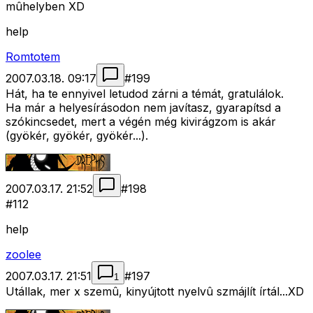
mûhelyben XD
help
Romtotem
2007.03.18. 09:17
#
199
Hát, ha te ennyivel letudod zárni a témát, gratulálok.
Ha már a helyesírásodon nem javítasz, gyarapítsd a
szókincsedet, mert a végén még kivirágzom is akár
(gyökér, gyökér, gyökér...).
2007.03.17. 21:52
#
198
#112
help
zoolee
2007.03.17. 21:51
#
197
1
Utállak, mer x szemû, kinyújtott nyelvû szmájlít írtál...XD