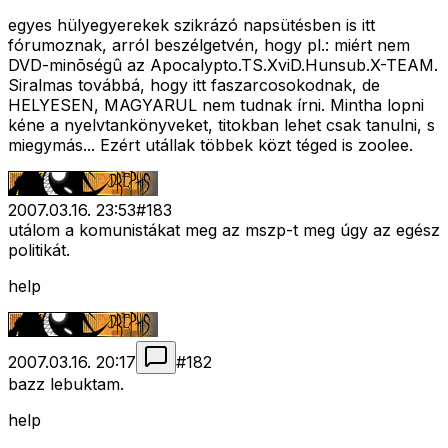
egyes hülyegyerekek szikrázó napsütésben is itt
fórumoznak, arról beszélgetvén, hogy pl.: miért nem
DVD-minõségû az Apocalypto.TS.XviD.Hunsub.X-TEAM.
Siralmas továbbá, hogy itt faszarcosokodnak, de
HELYESEN, MAGYARUL nem tudnak írni. Mintha lopni
kéne a nyelvtankönyveket, titokban lehet csak tanulni, s
miegymás... Ezért utállak többek közt téged is zoolee.
2007.03.16. 23:53
#
183
utálom a komunistákat meg az mszp-t meg úgy az egész
politikát.
help
2007.03.16. 20:17
#
182
bazz lebuktam.
help