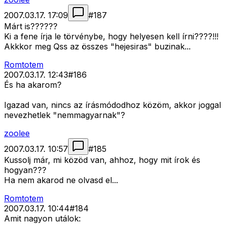
2007.03.17. 17:09
#
187
Márt is??????
Ki a fene írja le törvénybe, hogy helyesen kell írni????!!!
Akkkor meg Qss az összes "hejesiras" buzinak...
Romtotem
2007.03.17. 12:43
#
186
És ha akarom?
Igazad van, nincs az írásmódodhoz közöm, akkor joggal
nevezhetlek "nemmagyarnak"?
zoolee
2007.03.17. 10:57
#
185
Kussolj már, mi közöd van, ahhoz, hogy mit írok és
hogyan???
Ha nem akarod ne olvasd el...
Romtotem
2007.03.17. 10:44
#
184
Amit nagyon utálok: