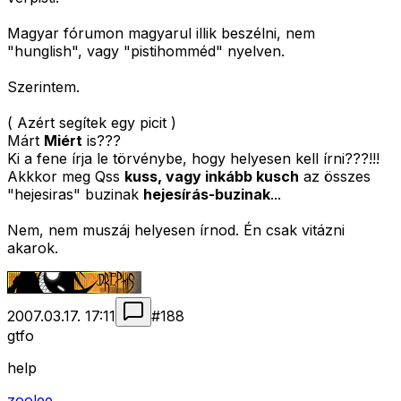
Magyar fórumon magyarul illik beszélni, nem
"hunglish", vagy "pistihomméd" nyelven.
Szerintem.
( Azért segítek egy picit )
Márt
Miért
is???
Ki a fene írja le törvénybe, hogy helyesen kell írni???!!!
Akkkor meg Qss
kuss, vagy inkább kusch
az összes
"hejesiras" buzinak
hejesírás-buzinak
...
Nem, nem muszáj helyesen írnod. Én csak vitázni
akarok.
2007.03.17. 17:11
#
188
gtfo
help
zoolee