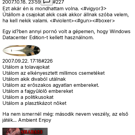
2007.10.18. 23:59
#
227
Ezt akár én is mondhattam volna. <#vigyor3>
Útállom a csajokat akik csak akkor állnak szóba velem,
ha kell nekik valami. <#violent>
<#gun>
<#boxer>
Egy id?ben annyi pornó volt a gépemen, hogy Windows
Datacenter Edition-t kellett használnom.
2007.09.22. 17:18
#
226
Utálom a tolavajokat
Utálom az elkényesztett millimos csemetéket
Utálom akik divaból utálnak
Utálom az erõszakos agyatlan embereket.
Utálom a fajgyûlölõ embereket
Utálom a politikusokat
Utálom a plasztikázot nõket
Ha nem ismernél még: második nevem veszély, az első
játék... Ambient Enjoy