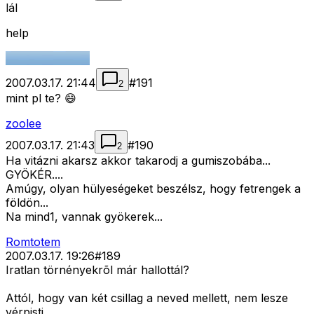
lál
help
2007.03.17. 21:44
#
191
2
mint pl te? 😄
zoolee
2007.03.17. 21:43
#
190
2
Ha vitázni akarsz akkor takarodj a gumiszobába...
GYÖKÉR....
Amúgy, olyan hülyeségeket beszélsz, hogy fetrengek a
földön...
Na mind1, vannak gyökerek...
Romtotem
2007.03.17. 19:26
#
189
Iratlan törnényekrõl már hallottál?
Attól, hogy van két csillag a neved mellett, nem lesze
vérpisti.