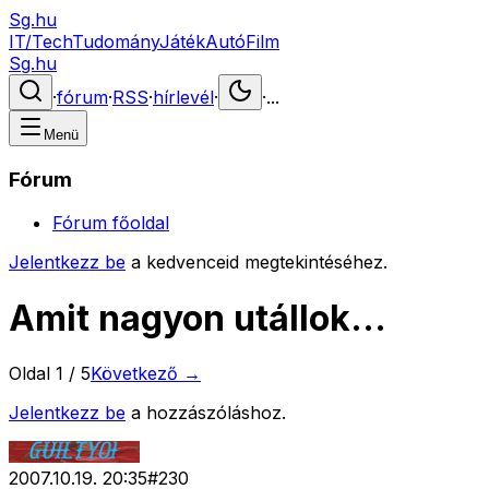
Sg.hu
IT/Tech
Tudomány
Játék
Autó
Film
Sg.hu
·
fórum
·
RSS
·
hírlevél
·
·
...
Menü
Fórum
Fórum főoldal
Jelentkezz be
a kedvenceid megtekintéséhez.
Amit nagyon utállok...
Oldal
1
/
5
Következő →
Jelentkezz be
a hozzászóláshoz.
2007.10.19. 20:35
#
230