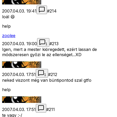
2007.04.03. 19:41
#
214
loál 😄
help
zoolee
2007.04.03. 19:00
#
213
1
Igen, mert a mester kiöregedett, ezért lassan de
módszeresen gyõzi le az ellenséget...XD
2007.04.03. 17:51
#
212
1
neked viszont még van büntipontod szal gtfo
help
2007.04.03. 17:51
#
211
te vagy :-/