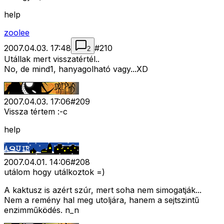
help
zoolee
2007.04.03. 17:48
#
210
2
Utállak mert visszatértél..
No, de mind1, hanyagolható vagy...XD
2007.04.03. 17:06
#
209
Vissza tértem :-c
help
2007.04.01. 14:06
#
208
utálom hogy utálkoztok =)
A kaktusz is azért szúr, mert soha nem simogatják...
Nem a remény hal meg utoljára, hanem a sejtszintű
enzimműködés. n_n