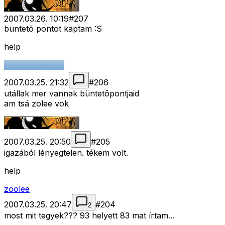
2007.03.26. 10:19
#
207
büntetõ pontot kaptam :S
help
2007.03.25. 21:32
#
206
utállak mer vannak büntetõpontjaid
am tsá zolee vok
2007.03.25. 20:50
#
205
igazából lényegtelen. tékem volt.
help
zoolee
2007.03.25. 20:47
#
204
2
most mit tegyek??? 93 helyett 83 mat írtam...