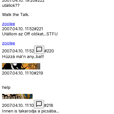
2007.04.10. 19:20
#
222
utállok??
Walk the Talk.
zoolee
2007.04.10. 11:52
#
221
Utállom az Off olókat...STFU
zoolee
2007.04.10. 11:52
#
220
Húzzá má'n any..ba!!!
2007.04.10. 11:10
#
219
help
2007.04.10. 11:10
#
218
Innen is takarodja a picsába...