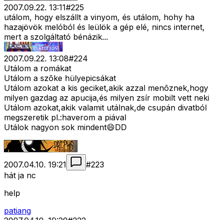
2007.09.22. 13:11
#
225
utálom, hogy elszállt a vinyom, és utálom, hohy ha
hazajövök melóból és leülök a gép elé, nincs internet,
mert a szolgáltató bénázik...
2007.09.22. 13:08
#
224
Utálom a romákat
Utálom a szõke hülyepicsákat
Utálom azokat a kis geciket,akik azzal menõznek,hogy
milyen gazdag az apucija,és milyen zsír mobilt vett neki
Utálom azokat,akik valamit utálnak,de csupán divatból
megszeretik pl.:haverom a piával
Utálok nagyon sok mindent😄DD
2007.04.10. 19:21
#
223
hát ja nc
help
patiang