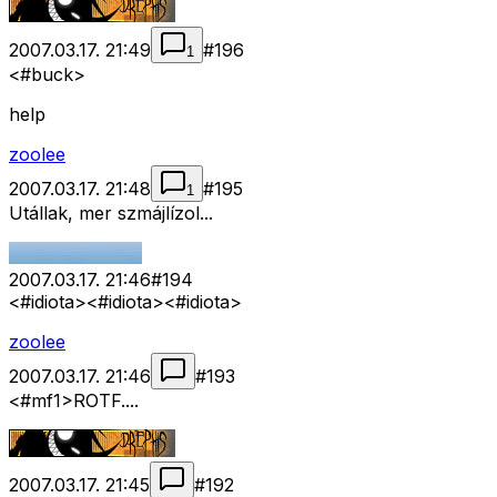
2007.03.17. 21:49
#
196
1
<#buck>
help
zoolee
2007.03.17. 21:48
#
195
1
Utállak, mer szmájlízol...
2007.03.17. 21:46
#
194
<#idiota>
<#idiota>
<#idiota>
zoolee
2007.03.17. 21:46
#
193
<#mf1>
ROTF....
2007.03.17. 21:45
#
192