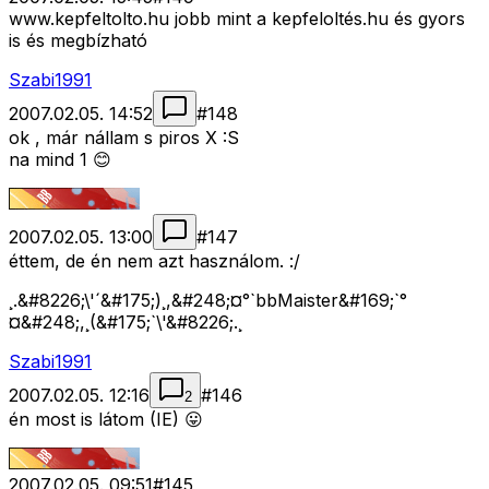
www.kepfeltolto.hu jobb mint a kepfeloltés.hu és gyors
is és megbízható
Szabi1991
2007.02.05. 14:52
#
148
ok , már nállam s piros X :S
na mind 1 😊
2007.02.05. 13:00
#
147
éttem, de én nem azt használom. :/
¸.&#8226;\'´&#175;)¸,&#248;¤°`bbMaister&#169;`°
¤&#248;,¸(&#175;`\'&#8226;.¸
Szabi1991
2007.02.05. 12:16
#
146
2
én most is látom (IE) 😛
2007.02.05. 09:51
#
145