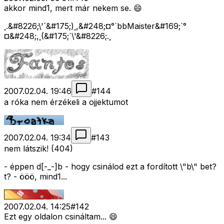
akkor mind1, mert már nekem se. 😄
¸.&#8226;\'´&#175;)¸,&#248;¤°`bbMaister&#169;`°
¤&#248;,¸(&#175;`\'&#8226;.¸
2007.02.04. 19:46
#
144
a róka nem érzékeli a ojjektumot
2007.02.04. 19:34
#
143
nem látszik! (404)
- éppen d[-_-]b - hogy csinálod ezt a fordított \"b\" bet?
t? - ööö, mind1...
2007.02.04. 14:25
#
142
Ezt egy oldalon csináltam... 😄