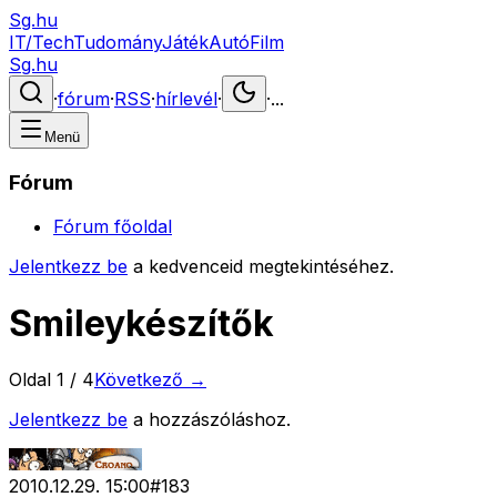
Sg.hu
IT/Tech
Tudomány
Játék
Autó
Film
Sg.hu
·
fórum
·
RSS
·
hírlevél
·
·
...
Menü
Fórum
Fórum főoldal
Jelentkezz be
a kedvenceid megtekintéséhez.
Smileykészítők
Oldal
1
/
4
Következő →
Jelentkezz be
a hozzászóláshoz.
2010.12.29. 15:00
#
183