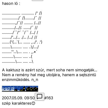
hason ló :
................... ............. /' /)
................./´ /)........./¯ //
..............,/¯// ......... /...//
............./...//. ......./¯ //
.........../´¯/'´ ¯/´¯ /.../ /
........./'.../... ./... /.../ //
........('(...´(... ....... ,../'. .')
.........\.......... ..... ..\/..../
..........''...\.... ..... . _.•´
............\....... ..... ..(
..............\..... ..... ...\
A kaktusz is azért szúr, mert soha nem simogatják...
Nem a remény hal meg utoljára, hanem a sejtszintű
enzimműködés. n_n
2007.05.09. 09:50
#
163
szép karakteres😊