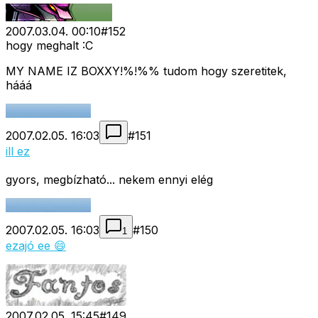
2007.03.04. 00:10
#
152
hogy meghalt :C
MY NAME IZ BOXXY!%!%% tudom hogy szeretitek,
hááá
2007.02.05. 16:03
#
151
ill ez
gyors, megbízható... nekem ennyi elég
2007.02.05. 16:03
#
150
1
ezajó ee 😄
2007.02.05. 15:45
#
149