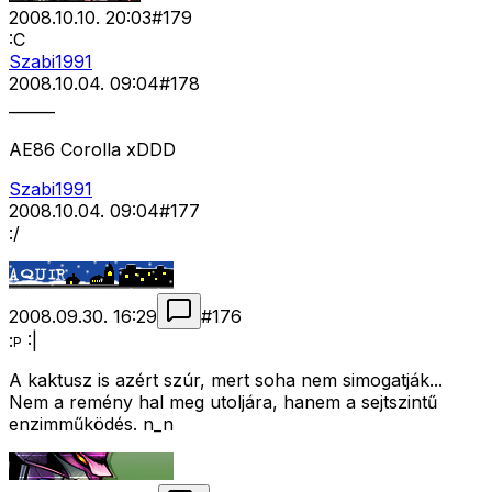
2008.10.10. 20:03
#
179
:C
Szabi1991
2008.10.04. 09:04
#
178
______
AE86 Corolla xDDD
Szabi1991
2008.10.04. 09:04
#
177
:/
2008.09.30. 16:29
#
176
:
:|
P
A kaktusz is azért szúr, mert soha nem simogatják...
Nem a remény hal meg utoljára, hanem a sejtszintű
enzimműködés. n_n