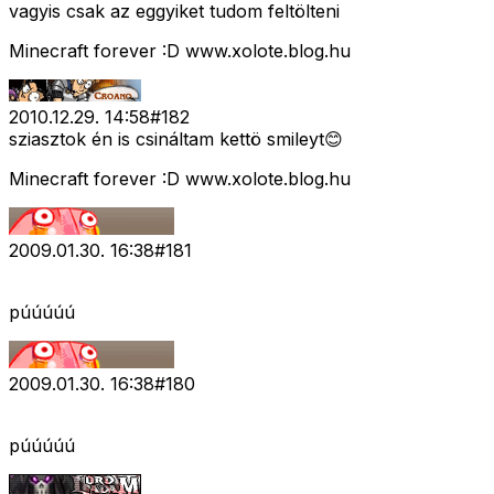
vagyis csak az eggyiket tudom feltölteni
Minecraft forever :D www.xolote.blog.hu
2010.12.29. 14:58
#
182
sziasztok én is csináltam kettö smileyt😊
Minecraft forever :D www.xolote.blog.hu
2009.01.30. 16:38
#
181
púúúúú
2009.01.30. 16:38
#
180
púúúúú