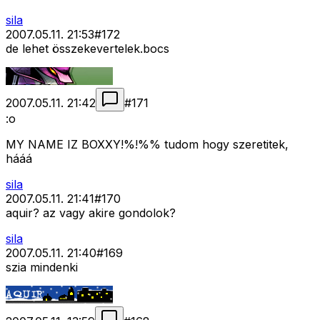
sila
2007.05.11. 21:53
#
172
de lehet összekevertelek.bocs
2007.05.11. 21:42
#
171
:o
MY NAME IZ BOXXY!%!%% tudom hogy szeretitek,
hááá
sila
2007.05.11. 21:41
#
170
aquir? az vagy akire gondolok?
sila
2007.05.11. 21:40
#
169
szia mindenki