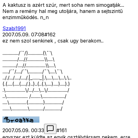
A kaktusz is azért szúr, mert soha nem simogatják...
Nem a remény hal meg utoljára, hanem a sejtszintű
enzimműködés. n_n
Szabi1991
2007.05.09. 07:08
#
162
ez nem szol senkinek , csak ugy berakom..
............./´¯/)............(\¯`\
............/....//..............\\....\
.........../....//................\\....\
...../´¯/..../´¯\.........../¯`\....\¯`\
.././.../..../..../.|_......_|.\....\....\...\.\..
(.(....(....(..../.)..)..(..(.\....)....)....).)
.\................\/.../....\...\/................/
..\................. /........\................../
....\..............(............)............../
......\.............\.........../............./
2007.05.09. 00:33
#
161
egyszer ezt küldte az egyik osztálytársam nekem, erre