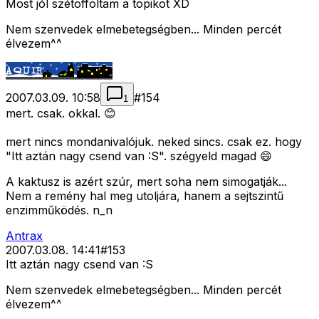
Most jól szétoffoltam a topikot XD
Nem szenvedek elmebetegségben... Minden percét
élvezem^^
2007.03.09. 10:58
#
154
1
mert. csak. okkal. 😊
mert nincs mondanivalójuk. neked sincs. csak ez. hogy
"Itt aztán nagy csend van :S". szégyeld magad 😄
A kaktusz is azért szúr, mert soha nem simogatják...
Nem a remény hal meg utoljára, hanem a sejtszintű
enzimműködés. n_n
Antrax
2007.03.08. 14:41
#
153
Itt aztán nagy csend van :S
Nem szenvedek elmebetegségben... Minden percét
élvezem^^