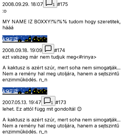
2008.09.29. 18:07
#
175
1
:o
MY NAME IZ BOXXY!%!%% tudom hogy szeretitek,
hááá
2008.09.18. 19:09
#
174
ezt valszeg már nem tudjuk meg<#rinya>
A kaktusz is azért szúr, mert soha nem simogatják...
Nem a remény hal meg utoljára, hanem a sejtszintű
enzimműködés. n_n
2007.05.13. 19:47
#
173
1
lehet. Ez attól függ mit gondoltál 😊
A kaktusz is azért szúr, mert soha nem simogatják...
Nem a remény hal meg utoljára, hanem a sejtszintű
enzimműködés. n_n