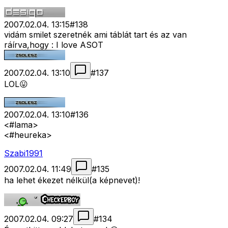
2007.02.04. 13:15
#
138
vidám smilet szeretnék ami táblát tart és az van
ráírva,hogy : I love ASOT
2007.02.04. 13:10
#
137
LOL😛
2007.02.04. 13:10
#
136
<#lama>
<#heureka>
Szabi1991
2007.02.04. 11:49
#
135
ha lehet ékezet nélkül(a képnevet)!
2007.02.04. 09:27
#
134