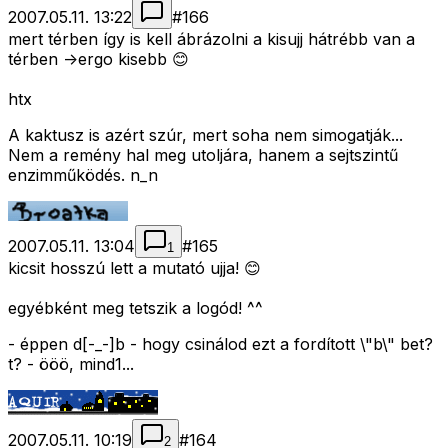
2007.05.11. 13:22
#
166
mert térben így is kell ábrázolni a kisujj hátrébb van a
térben ->ergo kisebb 😊
htx
A kaktusz is azért szúr, mert soha nem simogatják...
Nem a remény hal meg utoljára, hanem a sejtszintű
enzimműködés. n_n
2007.05.11. 13:04
#
165
1
kicsit hosszú lett a mutató ujja! 😊
egyébként meg tetszik a logód! ^^
- éppen d[-_-]b - hogy csinálod ezt a fordított \"b\" bet?
t? - ööö, mind1...
2007.05.11. 10:19
#
164
2