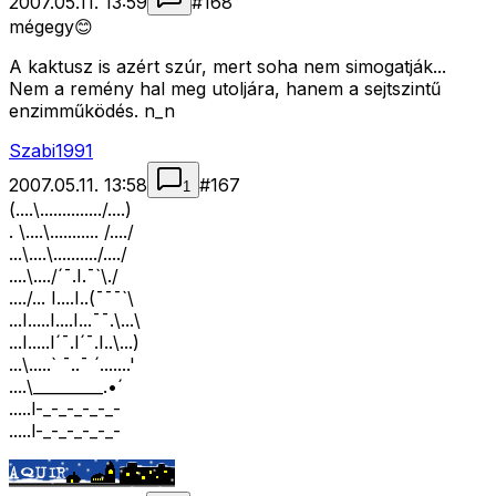
2007.05.11. 13:59
#
168
mégegy😊
A kaktusz is azért szúr, mert soha nem simogatják...
Nem a remény hal meg utoljára, hanem a sejtszintű
enzimműködés. n_n
Szabi1991
2007.05.11. 13:58
#
167
1
(....\............../....)
. \....\........... /..../
...\....\........../..../
....\..../´¯.I.¯`\./
..../... I....I..(¯¯¯`\
...I.....I....I...¯¯.\...\
...I.....I´¯.I´¯.I..\...)
...\.....` ¯..¯ ´.......'
....\_________.•´
.....l-_-_-_-_-_-
.....l-_-_-_-_-_-