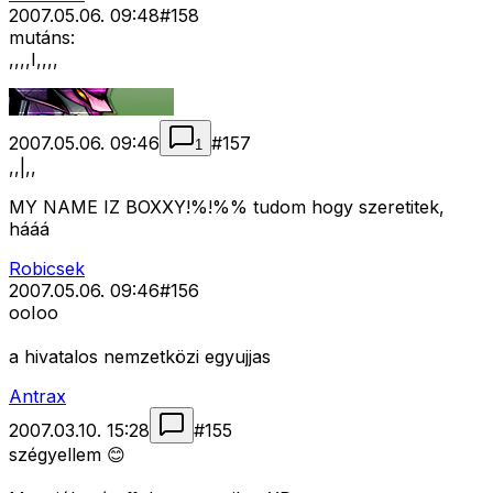
2007.05.06. 09:48
#
158
mutáns:
,,,,I,,,,
2007.05.06. 09:46
#
157
1
,,|,,
MY NAME IZ BOXXY!%!%% tudom hogy szeretitek,
hááá
Robicsek
2007.05.06. 09:46
#
156
ooIoo
a hivatalos nemzetközi egyujjas
Antrax
2007.03.10. 15:28
#
155
szégyellem 😊