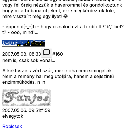
vagy fél óráig nézzük a haverommal és gondolkoztunk
hogy mi a bûbánatot jelent, erre megkérdeztük tõle,
mire visszaírt még egy ilyet! 😄
- éppen d[-_-]b - hogy csinálod ezt a fordított \"b\" bet?
t? - ööö, mind1...
2007.05.08. 08:33
#
160
nem is, csak sok vonal...
A kaktusz is azért szúr, mert soha nem simogatják...
Nem a remény hal meg utoljára, hanem a sejtszintű
enzimműködés. n_n
2007.05.06. 09:51
#
159
elvagytok
Robicsek