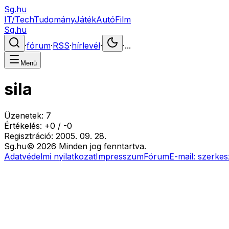
Sg.hu
IT/Tech
Tudomány
Játék
Autó
Film
Sg.hu
·
fórum
·
RSS
·
hírlevél
·
·
...
Menü
sila
Üzenetek:
7
Értékelés:
+
0
/
-
0
Regisztráció:
2005. 09. 28.
Sg
.hu
©
2026
Minden jog fenntartva.
Adatvédelmi nyilatkozat
Impresszum
Fórum
E-mail:
szerkes