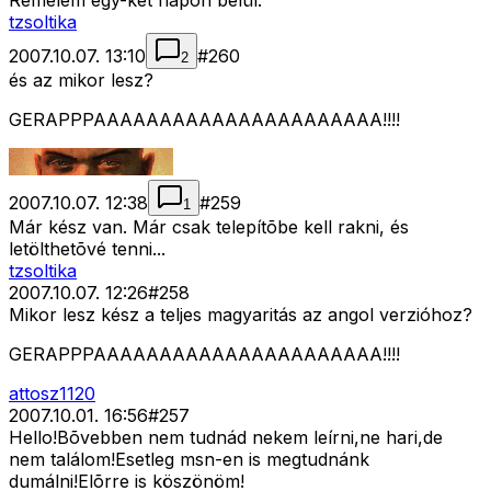
Remélem egy-két napon belül.
tzsoltika
2007.10.07. 13:10
#
260
2
és az mikor lesz?
GERAPPPAAAAAAAAAAAAAAAAAAAAAA!!!!
2007.10.07. 12:38
#
259
1
Már kész van. Már csak telepítõbe kell rakni, és
letölthetõvé tenni...
tzsoltika
2007.10.07. 12:26
#
258
Mikor lesz kész a teljes magyaritás az angol verzióhoz?
GERAPPPAAAAAAAAAAAAAAAAAAAAAA!!!!
attosz1120
2007.10.01. 16:56
#
257
Hello!Bõvebben nem tudnád nekem leírni,ne hari,de
nem találom!Esetleg msn-en is megtudnánk
dumálni!Elõrre is köszönöm!