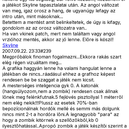
a játékot Skyline tapasztalatai után. Az angol változat
van meg, igaz orosz a hang, de ugyanúgy lefagy az
intro után, mint másoknak...
Betettem a mentést amit belinkeltetek, de úgy is kifagy,
gondolom az az orosz változatra van..
Ha van vkinek patch, mert nem találtam vagy angol
vrzióhoz mentés, akkor az jó lenne. Elõre is köszi!!
Skyline
2007.09.22. 23:33
#
239
Megpróbálok finoman fogalmazni...Ekkora rakás szart
elég régen vizuáltam meg...
A grafika haggyán lenne ha valami hangulat lenne a
játékban de nincs..ráadásul ehhez a grafhoz képest
rendesen be be szaggat a játék nem kicsit.
A mesterséges inteligencia gyk 0. A katonák
(hangsúlyozom,nem a zombik) rendesen csak állnak
lõnek meg felénkfutnak.5 fejlövés pisztollyal 1 méterrõl
nem elég nekik!!!Plussz az esetek 70%-ban
bepozícionálnak hordók mellé és semmi más dolgunk
nincs mint 2-t a hordóra lõni.A legnagyobb "para" az
hogy a zombik kitörnek a szellõzõkbõl,kb 0
ilyesztõhatással..Apropó zombik a játék készítõi szerint a