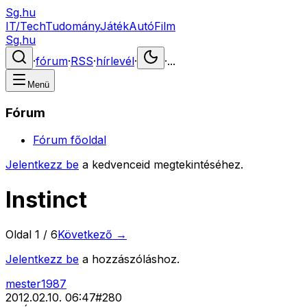
Sg.hu
IT/Tech
Tudomány
Játék
Autó
Film
Sg.hu
·
fórum
·
RSS
·
hírlevél
·
·
...
Menü
Fórum
Fórum főoldal
Jelentkezz be
a kedvenceid megtekintéséhez.
Instinct
Oldal
1
/
6
Következő →
Jelentkezz be
a hozzászóláshoz.
mester1987
2012.02.10. 06:47
#
280