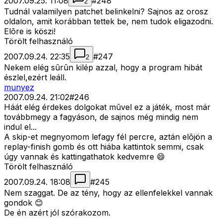
2007.09.25. 11:08
#
248
2
Tudnál valamilyen patchet belinkelni? Sajnos az orosz
oldalon, amit korábban tettek be, nem tudok eligazodni.
Elõre is köszi!
Törölt felhasználó
2007.09.24. 22:35
#
247
2
Nekem elég sûrûn kilép azzal, hogy a program hibát
észlel,ezért leáll.
munyez
2007.09.24. 21:02
#
246
Háát elég érdekes dolgokat mûvel ez a játék, most már
továbbmegy a fagyáson, de sajnos még mindig nem
indul el...
A skip-et megnyomom lefagy fél percre, aztán elõjön a
replay-finish gomb és ott hiába kattintok semmi, csak
úgy vannak és kattingathatok kedvemre 😄
Törölt felhasználó
2007.09.24. 18:08
#
245
Nem szaggat. De az tény, hogy az ellenfelekkel vannak
gondok 😊
De én azért jól szórakozom.