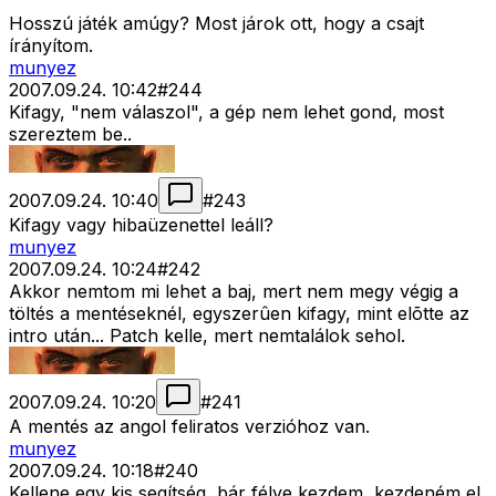
Hosszú játék amúgy? Most járok ott, hogy a csajt
írányítom.
munyez
2007.09.24. 10:42
#
244
Kifagy, "nem válaszol", a gép nem lehet gond, most
szereztem be..
2007.09.24. 10:40
#
243
Kifagy vagy hibaüzenettel leáll?
munyez
2007.09.24. 10:24
#
242
Akkor nemtom mi lehet a baj, mert nem megy végig a
töltés a mentéseknél, egyszerûen kifagy, mint elõtte az
intro után... Patch kelle, mert nemtalálok sehol.
2007.09.24. 10:20
#
241
A mentés az angol feliratos verzióhoz van.
munyez
2007.09.24. 10:18
#
240
Kellene egy kis segítség, bár félve kezdem, kezdeném el