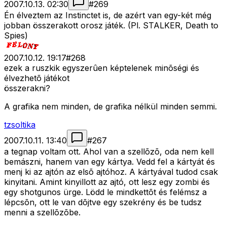
2007.10.13. 02:30
#
269
Én élveztem az Instinctet is, de azért van egy-két még
jobban összerakott orosz játék. (Pl. STALKER, Death to
Spies)
2007.10.12. 19:17
#
268
ezek a ruszkik egyszerûen képtelenek minõségi és
élvezhetõ játékot
összerakni?
A grafika nem minden, de grafika nélkül minden semmi.
tzsoltika
2007.10.11. 13:40
#
267
a tegnap voltam ott. Ahol van a szellõzõ, oda nem kell
bemászni, hanem van egy kártya. Vedd fel a kártyát és
menj ki az ajtón az elsõ ajtóhoz. A kártyával tudod csak
kinyitani. Amint kinyillott az ajtó, ott lesz egy zombi és
egy shotgunos ürge. Lödd le mindkettõt és felémsz a
lépcsõn, ott le van dõjtve egy szekrény és be tudsz
menni a szellõzõbe.