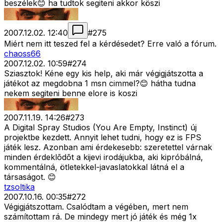
beszélek😊 ha tudtok segiteni akkor köszi
2007.12.02. 12:40
#
275
Miért nem itt teszed fel a kérdésedet? Erre való a fórum.
chaoss66
2007.12.02. 10:59
#
274
Sziasztok! Kéne egy kis help, aki már végigjátszotta a
játékot az megdobna 1 msn cimmel?😊 hátha tudna
nekem segiteni benne elore is koszi
2007.11.19. 14:26
#
273
A Digital Spray Studios (You Are Empty, Instinct) új
projektbe kezdett. Annyit lehet tudni, hogy ez is FPS
játék lesz. Azonban ami érdekesebb: szeretettel várnak
minden érdeklõdõt a kijevi irodájukba, aki kipróbálná,
kommentálná, ötletekkel-javaslatokkal látná el a
társaságot. 😊
tzsoltika
2007.10.16. 00:35
#
272
Végigjátszottam. Csalódtam a végében, mert nem
számítottam rá. De mindegy mert jó játék és még 1x