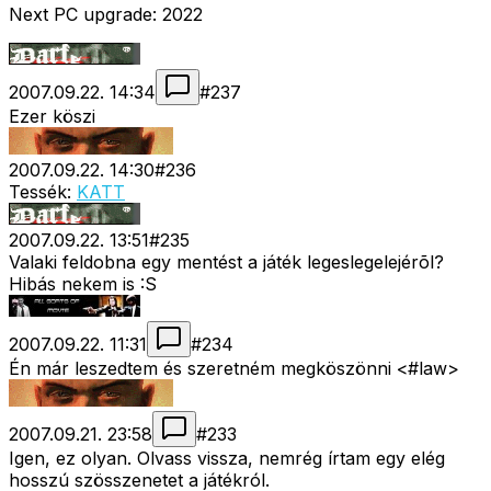
Next PC upgrade: 2022
2007.09.22. 14:34
#
237
Ezer köszi
2007.09.22. 14:30
#
236
Tessék:
KATT
2007.09.22. 13:51
#
235
Valaki feldobna egy mentést a játék legeslegelejérõl?
Hibás nekem is :S
2007.09.22. 11:31
#
234
Én már leszedtem és szeretném megköszönni <#law>
2007.09.21. 23:58
#
233
Igen, ez olyan. Olvass vissza, nemrég írtam egy elég
hosszú szösszenetet a játékról.