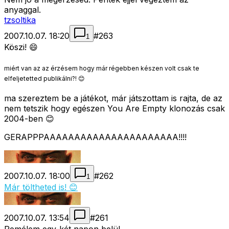
anyaggal.
tzsoltika
2007.10.07. 18:20
#
263
1
Köszi! 😄
miért van az az érzésem hogy már régebben készen volt csak te
elfeljetetted publikálni?! 😊
ma szereztem be a játékot, már játszottam is rajta, de az
nem tetszik hogy egészen You Are Empty klonozás csak
2004-ben 😊
GERAPPPAAAAAAAAAAAAAAAAAAAAAA!!!!
2007.10.07. 18:00
#
262
1
Már töltheted is! 😊
2007.10.07. 13:54
#
261