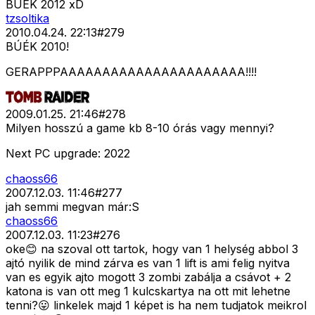
BUÉK 2012 xD
tzsoltika
2010.04.24. 22:13
#
279
BÚÉK 2010!
GERAPPPAAAAAAAAAAAAAAAAAAAAAA!!!!
2009.01.25. 21:46
#
278
Milyen hosszú a game kb 8-10 órás vagy mennyi?
Next PC upgrade: 2022
chaoss66
2007.12.03. 11:46
#
277
jah semmi megvan már:S
chaoss66
2007.12.03. 11:23
#
276
oke😊 na szoval ott tartok, hogy van 1 helység abbol 3
ajtó nyilik de mind zárva es van 1 lift is ami felig nyitva
van es egyik ajto mogott 3 zombi zabálja a csávot + 2
katona is van ott meg 1 kulcskartya na ott mit lehetne
tenni?😛 linkelek majd 1 képet is ha nem tudjatok meikrol