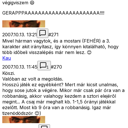
végigviszem 😄
GERAPPPAAAAAAAAAAAAAAAAAAAAAA!!!!
2007.10.13. 13:21
#
271
Mivel hárman vagytok, és a mostani (FEHÉR) a 3.
karakter akit irányítasz, így könnyen kitalálható, hogy
több idõbeli visszalépés már nem lesz. 😊
Kau
2007.10.13. 11:45
#
270
1
Köszi.
Valóban az volt a megoldás.
Hosszú játék ez egyébként? Mert már kicsit unalmas,
hogy sose jutok a végére. Mikor már csak pár óra van a
robbanásig, akkor valahogy kezdem a sztori elejérõl
megint... A csaj már meghalt kb. 1-1,5 órányi játékkal
ezelõtt. Most kb 9 óra van a robbanásig. Igaz már
tizenödödször 😊)