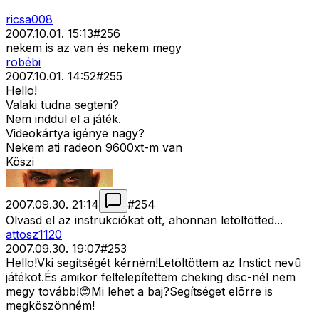
ricsa008
2007.10.01. 15:13
#
256
nekem is az van és nekem megy
robébi
2007.10.01. 14:52
#
255
Hello!
Valaki tudna segteni?
Nem inddul el a játék.
Videokártya igénye nagy?
Nekem ati radeon 9600xt-m van
Köszi
2007.09.30. 21:14
#
254
Olvasd el az instrukciókat ott, ahonnan letöltötted...
attosz1120
2007.09.30. 19:07
#
253
Hello!Vki segítségét kérném!Letöltöttem az Instict nevû
játékot.És amikor feltelepítettem cheking disc-nél nem
megy tovább!😊Mi lehet a baj?Segítséget elõrre is
megköszönném!