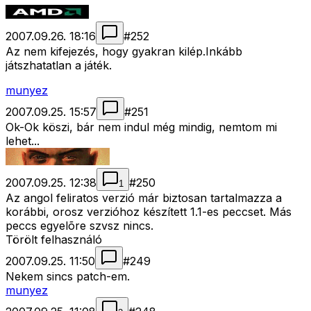
2007.09.26. 18:16
#
252
Az nem kifejezés, hogy gyakran kilép.Inkább
játszhatatlan a játék.
munyez
2007.09.25. 15:57
#
251
Ok-Ok köszi, bár nem indul még mindig, nemtom mi
lehet...
2007.09.25. 12:38
#
250
1
Az angol feliratos verzió már biztosan tartalmazza a
korábbi, orosz verzióhoz készített 1.1-es peccset. Más
peccs egyelõre szvsz nincs.
Törölt felhasználó
2007.09.25. 11:50
#
249
Nekem sincs patch-em.
munyez