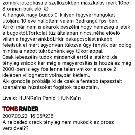
zombik jószokása a szellõzõkben mászkálás mert 10bõl
8 onnan búik elõ..😊
A hangok nagy büdös 0-k ilyen fegyverhangokat
utoljára 10 éve hallottam valami 3adrangú fps-ben.
Arról már nem is akarok beszélni hogy hemzseg a játék
a bugoktól.Torkolat tûz általában nincs,néha elõelõ
villan a fegyvereinkbõl.Hdr bekapcsolást inkább
felejtsük el mert agyonvan túlozva úgy fénylik pár dolog
mintha a napot tükröznénk egy tükörlappal.
Csak lebeszélni tudok mindenkit errõl a játékról,de
tényleg srácok kár még a magyarosítás is hozzá ez még
2000-ben is egy fos lenne,talán vmikor a quake 2
idejében villoghatott volna,bár kétlem..
Aki gondolja próbálja ki de csak a fentebb tapasztalt
szánalmas húzásokat fogjátok tapasztalni.
LiveId: HUNRa1n PsnId: HUNKa1n
2007.09.22. 16:05
#
238
A reloaded crack tényleg nem müködik az orosz
verzióval??