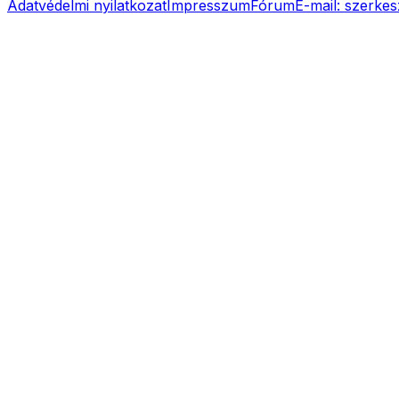
Adatvédelmi nyilatkozat
Impresszum
Fórum
E-mail:
szerkes