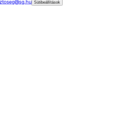
ztoseg@sg.hu
Sütibeállítások