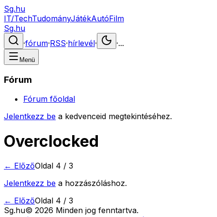
Sg.hu
IT/Tech
Tudomány
Játék
Autó
Film
Sg.hu
·
fórum
·
RSS
·
hírlevél
·
·
...
Menü
Fórum
Fórum főoldal
Jelentkezz be
a kedvenceid megtekintéséhez.
Overclocked
← Előző
Oldal
4
/
3
Jelentkezz be
a hozzászóláshoz.
← Előző
Oldal
4
/
3
Sg
.hu
©
2026
Minden jog fenntartva.