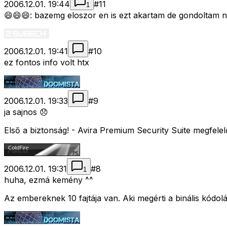
2006.12.01. 19:44
#
11
1
😄😄😄: bazemg eloszor en is ezt akartam de gondoltam n
2006.12.01. 19:41
#
10
ez fontos info volt htx
2006.12.01. 19:33
#
9
ja sajnos 😞
Első a biztonság! - Avira Premium Security Suite megfelel
2006.12.01. 19:31
#
8
1
huha, ezmá kemény ^^
Az embereknek 10 fajtája van. Aki megérti a binális kódolá