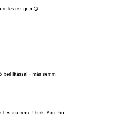
em leszek geci 😄
ő beállítással - más semmi.
st és aki nem. Think. Aim. Fire.