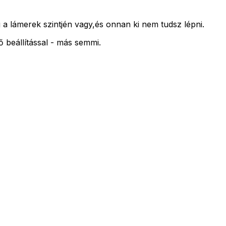
leg a lámerek szintjén vagy,és onnan ki nem tudsz lépni.
ő beállítással - más semmi.