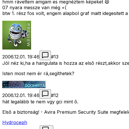
hmm rávettem amgam es megnéztem képeket 😄
07 nyara messze van még =(
btw 1. rész fos volt, engem alapbol graf maitt idegesitett 
2006.12.01. 19:46
#
13
Jól néz ki,ha a hangulata is hozza az elsõ részt,akkor szer
Isten most nem ér rá,segíthetek?
2006.12.01. 19:46
#
12
hát legalább te nem vgy gci mint õ.
Első a biztonság! - Avira Premium Security Suite megfelel
Hydroceph