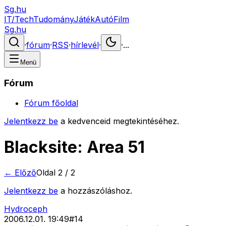
Sg.hu
IT/Tech
Tudomány
Játék
Autó
Film
Sg.hu
·
fórum
·
RSS
·
hírlevél
·
·
...
Menü
Fórum
Fórum főoldal
Jelentkezz be
a kedvenceid megtekintéséhez.
Blacksite: Area 51
← Előző
Oldal
2
/
2
Jelentkezz be
a hozzászóláshoz.
Hydroceph
2006.12.01. 19:49
#
14