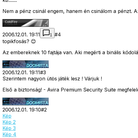
kb.......
Nem a pénz csinál engem, hanem én csinálom a pénzt. Az é
2006.12.01. 19:11
#
4
1
topikfosás? 😊
Az embereknek 10 fajtája van. Aki megérti a binális kódolá
2006.12.01. 19:11
#
3
Szerintem nagyon ütös játék lesz ! Várjuk !
Első a biztonság! - Avira Premium Security Suite megfelel
2006.12.01. 19:10
#
2
Kép
Kép 2
Kép 3
Kép 4