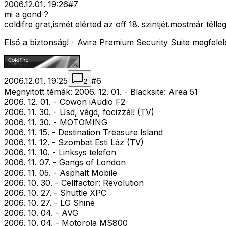
2006.12.01. 19:26
#
7
mi a gond ?
coldifre grat,ismét elérted az off 18. szintjét.mostmár tél
Első a biztonság! - Avira Premium Security Suite megfelel
2006.12.01. 19:25
#
6
2
Megnyitott témák: 2006. 12. 01. - Blacksite: Area 51
2006. 12. 01. - Cowon iAudio F2
2006. 11. 30. - Üsd, vágd, focizzál! (TV)
2006. 11. 30. - MOTOMING
2006. 11. 15. - Destination Treasure Island
2006. 11. 12. - Szombat Esti Láz (TV)
2006. 11. 10. - Linksys telefon
2006. 11. 07. - Gangs of London
2006. 11. 05. - Asphalt Mobile
2006. 10. 30. - Cellfactor: Revolution
2006. 10. 27. - Shuttle XPC
2006. 10. 27. - LG Shine
2006. 10. 04. - AVG
2006. 10. 04. - Motorola MS800