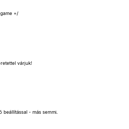
a game =/
etettel várjuk!
ő beállítással - más semmi.