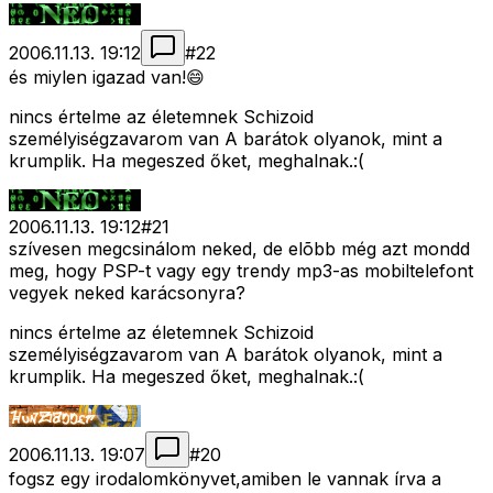
2006.11.13. 19:12
#
22
és miylen igazad van!😄
nincs értelme az életemnek Schizoid
személyiségzavarom van A barátok olyanok, mint a
krumplik. Ha megeszed őket, meghalnak.:(
2006.11.13. 19:12
#
21
szívesen megcsinálom neked, de elõbb még azt mondd
meg, hogy PSP-t vagy egy trendy mp3-as mobiltelefont
vegyek neked karácsonyra?
nincs értelme az életemnek Schizoid
személyiségzavarom van A barátok olyanok, mint a
krumplik. Ha megeszed őket, meghalnak.:(
2006.11.13. 19:07
#
20
fogsz egy irodalomkönyvet,amiben le vannak írva a