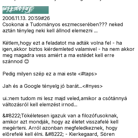
2006.11.13. 20:59
#
26
Csokonai a Tudományos eszmecserében??? neked
aztán tényleg neki kell állnod elemezni ...
Kétlem,hogy ezt a feladatot ma adták volna fel - ha
igen,akkor biztos kiérdemleted valamivel - ha nem akkor
meg magadra vess amiért a ma estédet kell erre
szánnod 😊
Pedig milyen szép ez a mai este <#taps>
Jah és a Google tényelg jó barát...<#nyes>
ui.:nem tudom mi lesz majd veled,amikor a csótánnyá
változásról kell elemzést irnod...
&#8222;Tökéletesen igazuk van a filozófusoknak,
amikor azt mondják, hogy az életet visszafelé kell
megérteni. Arról azonban megfeledkeznek, hogy
előrefelé kell élni. &#8222; - Kierkegaard, Sören