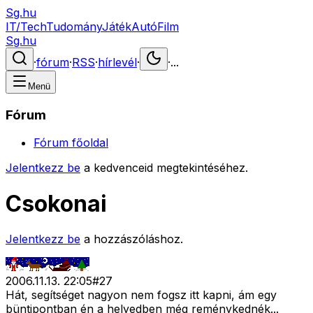
Sg.hu
IT/Tech
Tudomány
Játék
Autó
Film
Sg.hu
·
fórum
·
RSS
·
hírlevél
·
·
...
Menü
Fórum
Fórum főoldal
Jelentkezz be
a kedvenceid megtekintéséhez.
Csokonai
Jelentkezz be
a hozzászóláshoz.
2006.11.13. 22:05
#
27
Hát, segítséget nagyon nem fogsz itt kapni, ám egy
büntipontban én a helyedben még reménykednék...