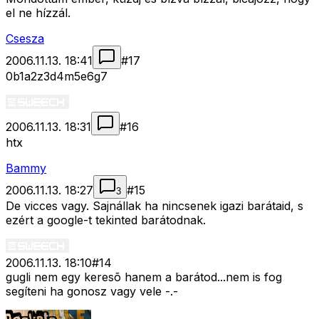
el ne hízzál.
Csesza
2006.11.13. 18:41
#
17
0b1a2z3d4m5e6g7
2006.11.13. 18:31
#
16
htx
Bammy
2006.11.13. 18:27
#
15
3
De vicces vagy. Sajnállak ha nincsenek igazi barátaid, s
ezért a google-t tekinted barátodnak.
2006.11.13. 18:10
#
14
gugli nem egy keresõ hanem a barátod...nem is fog
segíteni ha gonosz vagy vele -.-