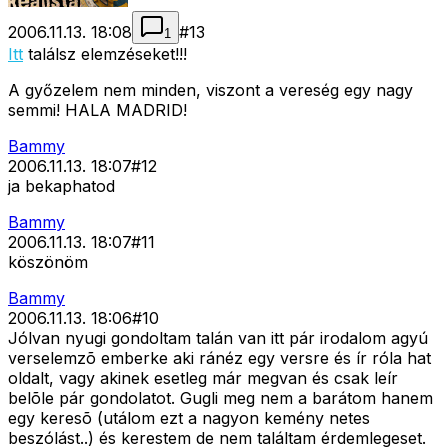
2006.11.13. 18:08
#
13
1
Itt
találsz elemzéseket!!!
A győzelem nem minden, viszont a vereség egy nagy
semmi! HALA MADRID!
Bammy
2006.11.13. 18:07
#
12
ja bekaphatod
Bammy
2006.11.13. 18:07
#
11
köszönöm
Bammy
2006.11.13. 18:06
#
10
Jólvan nyugi gondoltam talán van itt pár irodalom agyú
verselemzõ emberke aki ránéz egy versre és ír róla hat
oldalt, vagy akinek esetleg már megvan és csak leír
belõle pár gondolatot. Gugli meg nem a barátom hanem
egy keresõ (utálom ezt a nagyon kemény netes
beszólást..) és kerestem de nem találtam érdemlegeset.