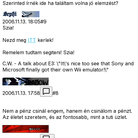
Szerinted írnék ide ha találtam volna jó elemzést?
2006.11.13. 18:05
#
9
Szia!
Nezd meg
ITT
kerlek!
Remelem tudtam segiteni! Szia!
C.W. - A talk about E3: \"It\'s nice too see that Sony and
Microsoft finally got their own Wii emulator!\"
2006.11.13. 17:58
#
8
Nem a pénz csinál engem, hanem én csinálom a pénzt.
Az életet szeretem, és az fontosabb, mint a tuti üzlet.