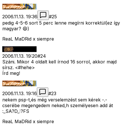
2006.11.13. 19:36
#
25
pedig 4-5-6 sort 5 perc lenne megírni korrektül(ez így
magyar? 😄)
ReaL MaDRid x siempre
2006.11.13. 19:20
#
24
Száni. Mikor 4 oldalt kell írnod 16 sorrol, akkor majd
sírsz. <#hehe>
Írd meg!
2006.11.13. 19:16
#
23
nekem psp-t,és még verselemzést sem kérek -.-
cserébe megengedem neked,h személyesen add át
:_SA?D_:?FS
ReaL MaDRid x siempre