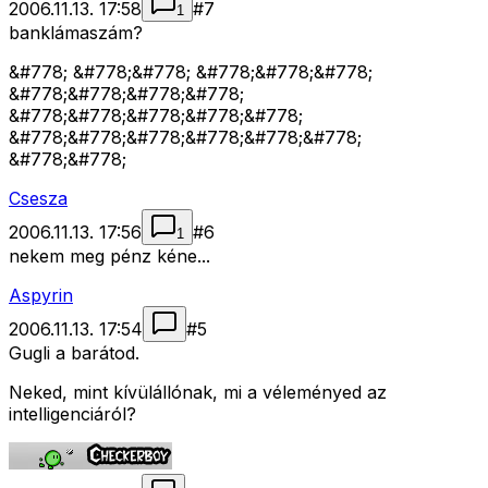
2006.11.13. 17:58
#
7
1
banklámaszám?
&#778; &#778;&#778; &#778;&#778;&#778;
&#778;&#778;&#778;&#778;
&#778;&#778;&#778;&#778;&#778;
&#778;&#778;&#778;&#778;&#778;&#778;
&#778;&#778;
Csesza
2006.11.13. 17:56
#
6
1
nekem meg pénz kéne...
Aspyrin
2006.11.13. 17:54
#
5
Gugli a barátod.
Neked, mint kívülállónak, mi a véleményed az
intelligenciáról?