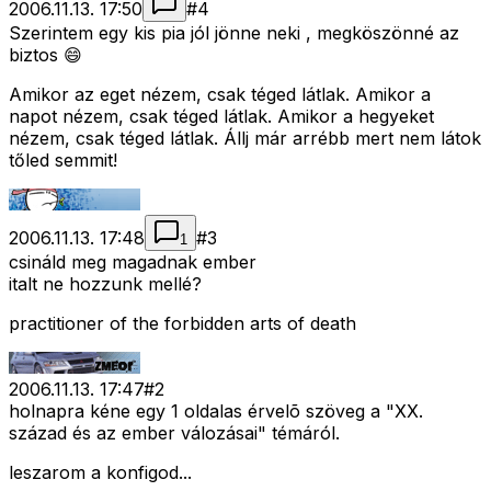
2006.11.13. 17:50
#
4
Szerintem egy kis pia jól jönne neki , megköszönné az
biztos 😄
Amikor az eget nézem, csak téged látlak. Amikor a
napot nézem, csak téged látlak. Amikor a hegyeket
nézem, csak téged látlak. Állj már arrébb mert nem látok
tőled semmit!
2006.11.13. 17:48
#
3
1
csináld meg magadnak ember
italt ne hozzunk mellé?
practitioner of the forbidden arts of death
2006.11.13. 17:47
#
2
holnapra kéne egy 1 oldalas érvelõ szöveg a "XX.
század és az ember válozásai" témáról.
leszarom a konfigod...