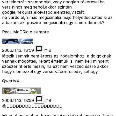
verselemzés szempontjai,vagy googlen rákeresel.ha
vers nincs meg sehol,akkor szintén
google,nekiülsz,elolvasod,elemzed,viszlát.
ne várdd el,h más megcsinálja majd helyetted,szted ki az
a barom,aki puszira megcsinálja egy ismeretlennek?
ReaL MaDRid x siempre
2006.11.13. 18:59
#
19
látszik semmit nem értesz az irodalomhoz, a dolgoknak
vannak mögöttes, rejtett értelmük is, nem kell mindent
szószerint értelmezni, ha ezt nem veszed észre akkor
hogy elemezzél egy verset<#confused>
, sehogy.
Qwerty4
2006.11.13. 18:59
#
18
😄DDDDDDDDDDDDDDDDDD
Mondottam ember, küzdj és bízva bízzál, bicajozz, hogy