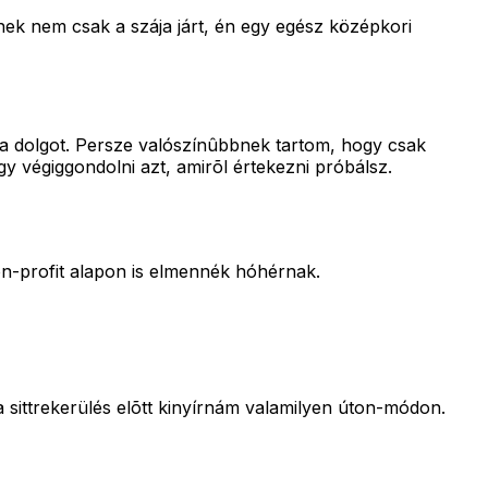
-nek nem csak a szája járt, én egy egész középkori
a dolgot. Persze valószínûbbnek tartom, hogy csak
y végiggondolni azt, amirõl értekezni próbálsz.
n-profit alapon is elmennék hóhérnak.
 sittrekerülés elõtt kinyírnám valamilyen úton-módon.