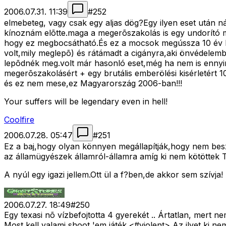
2006.07.31. 11:39
#
252
elmebeteg, vagy csak egy aljas dög?Egy ilyen eset után
kínoznám elõtte.maga a megerõszakolás is egy undorító m
hogy ez megbocsátható.És ez a mocsok megússza 10 év bört
volt,mily meglepõ) és rátámadt a cigányra,aki önvédelembõ
lepõdnék meg.volt már hasonló eset,még ha nem is ennyir
megerõszakolásért + egy brutális emberölési kisérletért
és ez nem mese,ez Magyarország 2006-ban!!!
Your suffers will be legendary even in hell!
Coolfire
2006.07.28. 05:47
#
251
Ez a baj,hogy olyan könnyen megállapítják,hogy nem besz
az államügyészek államról-államra amíg ki nem kötöttek Te
A nyúl egy igazi jellem.Ott ül a f?ben,de akkor sem szívja!
2006.07.27. 18:49
#
250
Egy texasi nõ vízbefojtotta 4 gyerekét .. Ártatlan, mert n
Most kell valami shoot 'em játék <#violent>
Az ilyet ki ne