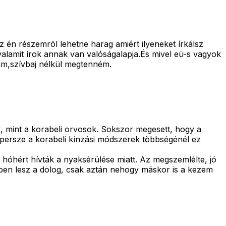
z én részemrõl lehetne harag amiért ilyeneket írkálsz
lamit írok annak van valóságalapja.És mivel eü-s vagyok
am,szívbaj nélkül megtenném.
k, mint a korabeli orvosok. Sokszor megesett, hogy a
ár persze a korabeli kínzási módszerek többségénél ez
 hóhért hívták a nyaksérülése miatt. Az megszemlélte, jó
dben lesz a dolog, csak aztán nehogy máskor is a kezem