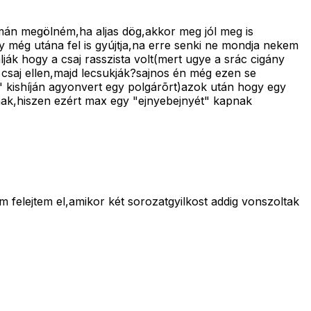
mán megölném,ha aljas dög,akkor meg jól meg is
még utána fel is gyújtja,na erre senki ne mondja nekem
ák hogy a csaj rasszista volt(mert ugye a srác cigány
a csaj ellen,majd lecsukják?sajnos én még ezen se
 kishíján agyonvert egy polgárõrt)azok után hogy egy
nak,hiszen ezért max egy "ejnyebejnyét" kapnak
felejtem el,amikor két sorozatgyilkost addig vonszoltak