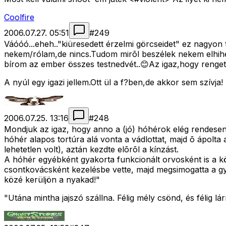
Coolfire
2006.07.27. 05:51
#
249
Váóóó...eheh.."kiüresedett érzelmi görcseidet" ez nagyon
nekem/rólam,de nincs.Tudom mirõl beszélek nekem elhihe
bírom az ember összes testnedvét..😊Az igaz,hogy renget
A nyúl egy igazi jellem.Ott ül a f?ben,de akkor sem szívja!
2006.07.25. 13:16
#
248
Mondjuk az igaz, hogy anno a (jó) hóhérok elég rendesen 
hóhér alapos tortúra alá vonta a vádlottat, majd õ ápolta
lehetetlen volt), aztán kezdte elõrõl a kínzást.
A hóhér egyébként gyakorta funkcionált orvosként is a kö
csontkovácsként kezelésbe vette, majd megsimogatta a gy
közé kerüljön a nyakad!"
"Utána mintha jajszó szállna. Félig mély csönd, és félig lá