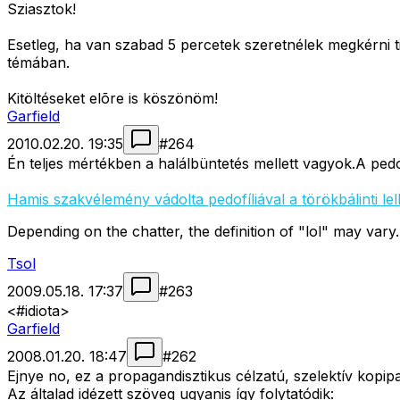
Sziasztok!
Esetleg, ha van szabad 5 percetek szeretnélek megkérni ti
témában.
Kitöltéseket elõre is köszönöm!
Garfield
2010.02.20. 19:35
#
264
Én teljes mértékben a halálbüntetés mellett vagyok.A ped
Hamis szakvélemény vádolta pedofíliával a törökbálinti lel
Depending on the chatter, the definition of "lol" may vary
Tsol
2009.05.18. 17:37
#
263
<#idiota>
Garfield
2008.01.20. 18:47
#
262
Ejnye no, ez a propagandisztikus célzatú, szelektív kopip
Az általad idézett szöveg ugyanis így folytatódik: