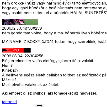
nem örökké (húsz vagy harminc évig) tartó életfogytiglan,
hogy egy igazi bûnözõt a halálbüntetés nem rettentene el,
vagy csalót nem rettent el a büntetés.HALÁL BÜNTETÉ
2006.12.30. 18:50
#
259
nem gondoltam volna, hogy a mai hóhérok ilyen hóhérosa
MY NAME IZ BOXXY!%!%% tudom hogy szeretitek, hááá
2006.08.04. 22:30
#
258
Elég értelmetlen valós életfogytiglanra ítélni valakit.
Nem?
Kinek jó?
A delikvens egész életét cellában töltheti az adófizetõk p
Mért is?
Mert elvette valakinek az életét.
Aki embert öl az gyilkos, aki tömegeket az hadvezér.
tattooed