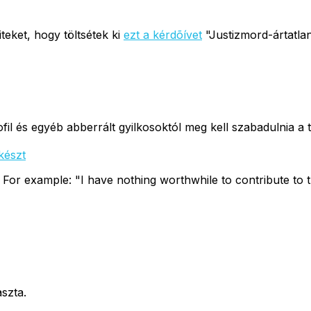
teket, hogy töltsétek ki
ezt a kérdõívet
"Justizmord-ártatlan 
ofil és egyéb abberrált gyilkosoktól meg kell szabadulnia 
készt
. For example: "I have nothing worthwhile to contribute to t
aszta.