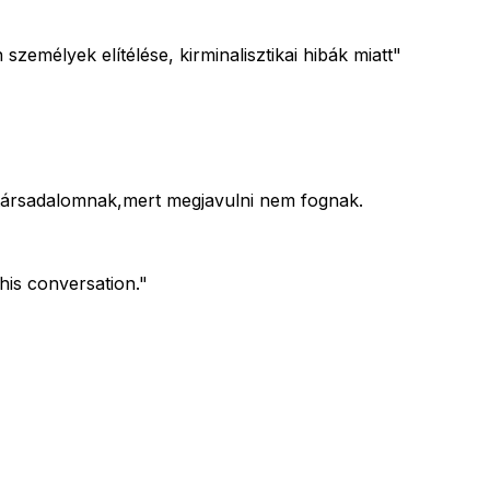
személyek elítélése, kirminalisztikai hibák miatt"
a társadalomnak,mert megjavulni nem fognak.
his conversation."