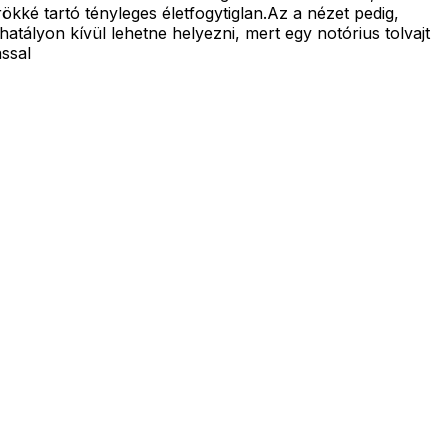
ökké tartó tényleges életfogytiglan.Az a nézet pedig,
tályon kívül lehetne helyezni, mert egy notórius tolvajt
ssal