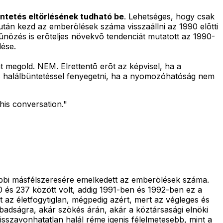
üntetés eltörlésének tudható be
. Lehetséges, hogy csak
án kezd az emberölések száma visszaállni az 1990 elõtti
nözés is erõteljes növekvõ tendenciát mutatott az 1990-
ése.
 megold. NEM. Elrettentõ erõt az képvisel, ha a
 is halálbüntetéssel fenyegetni, ha a nyomozóhatóság nem
his conversation."
rábbi másfélszeresére emelkedett az emberölések száma.
 és 237 között volt, addig 1991-ben és 1992-ben ez a
 az életfogytiglan, mégpedig azért, mert az végleges és
abadságra, akár szökés árán, akár a köztársasági elnöki
isszavonhatatlan halál réme igenis félelmetesebb, mint a