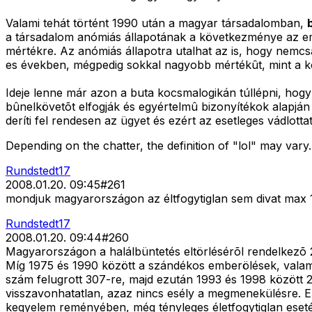
Valami tehát történt 1990 után a magyar társadalomban,
a társadalom anómiás állapotának a következménye az em
mértékre. Az anómiás állapotra utalhat az is, hogy nemc
es években, mégpedig sokkal nagyobb mértékût, mint a ko
Ideje lenne már azon a buta kocsmalogikán túllépni, hog
bûnelkövetõt elfogják és egyértelmû bizonyítékok alapján
deríti fel rendesen az ügyet és ezért az esetleges vádlottat
Depending on the chatter, the definition of "lol" may vary
Rundstedt17
2008.01.20. 09:45
#
261
mondjuk magyarországon az éltfogytiglan sem divat max 
Rundstedt17
2008.01.20. 09:44
#
260
Magyarországon a halálbüntetés eltörlésérõl rendelkezõ 2
Míg 1975 és 1990 között a szándékos emberölések, valami
szám felugrott 307-re, majd ezután 1993 és 1998 között 27
visszavonhatatlan, azaz nincs esély a megmenekülésre. Ell
kegyelem reményében, még tényleges életfogytiglan esetén