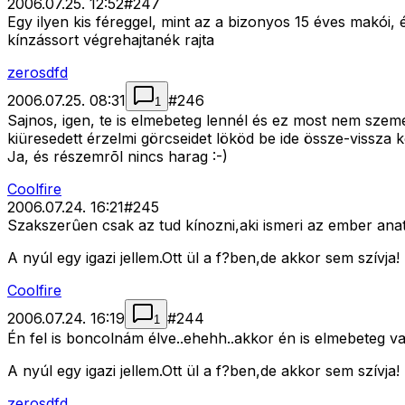
2006.07.25. 12:52
#
247
Egy ilyen kis féreggel, mint az a bizonyos 15 éves makói,
kínzássort végrehajtanék rajta
zerosdfd
2006.07.25. 08:31
#
246
1
Sajnos, igen, te is elmebeteg lennél és ez most nem sze
kiüresedett érzelmi görcseidet lököd be ide össze-vissza
Ja, és részemrõl nincs harag :-)
Coolfire
2006.07.24. 16:21
#
245
Szakszerûen csak az tud kínozni,aki ismeri az ember ana
A nyúl egy igazi jellem.Ott ül a f?ben,de akkor sem szívja!
Coolfire
2006.07.24. 16:19
#
244
1
Én fel is boncolnám élve..ehehh..akkor én is elmebeteg 
A nyúl egy igazi jellem.Ott ül a f?ben,de akkor sem szívja!
zerosdfd