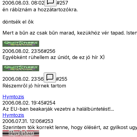
2006.08.03. 08:02
#
257
én rábíznám a hozzátartozókra.
döntsék el õk
Mert a bűn az csak bűn marad, kezükhöz vér tapad. Istentő
2006.08.02. 23:56
#
256
Egyébként rühellem az úniót, de ez jó hír X)
2006.08.02. 23:56
#
255
Részemrõl jó hírnek tartom
Hymtozis
2006.08.02. 19:45
#
254
Az EU-ban beakarják vezetni a halálbüntetést!...
Hymtozis
2006.07.31. 12:06
#
253
Szerintem tök korrekt lenne, hogy ölésért, az gyilkost ugy