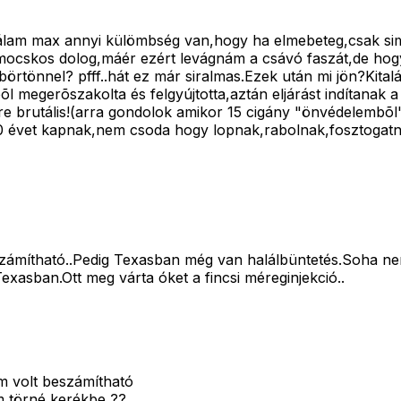
 nálam max annyi külömbség van,hogy ha elmebeteg,csak si
ocskos dolog,máér ezért levágnám a csávó faszát,de hogy 
önnel? pfff..hát ez már siralmas.Ezek után mi jön?Kitalálj
l megerõszakolta és felgyújtotta,aztán eljárást indítanak 
e brutális!(arra gondolok amikor 15 cigány "önvédelembõl"
 10 évet kapnak,nem csoda hogy lopnak,rabolnak,fosztogat
ámítható..Pedig Texasban még van halálbüntetés.Soha nem 
xasban.Ott meg várta óket a fincsi méreginjekció..
em volt beszámítható
m törné kerékbe ??