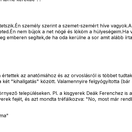
 tetszik.Én személy szerint a szemet-szemért híve vagyok.A
ted.Én nem bújok a net nögé és lököm a hülyeségeim.Ha va
eg emberen segítek,de ha oda kerülne a sor amit alább írt
értettek az anatómiához és az orvoslásról is többet tudta
 a két "kihallgatás" között. Valamennyire felgyógyította (b
rnyezõ településeken. Pl. a kisgyerek Deák Ferenchez is a
erek fejét, és azt mondta tréfálkozva: "No, most már ren
rma"