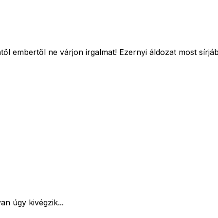
l embertől ne várjon irgalmat! Ezernyi áldozat most sírjáb
an úgy kivégzik...