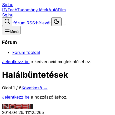
Sg.hu
IT/Tech
Tudomány
Játék
Autó
Film
Sg.hu
·
fórum
·
RSS
·
hírlevél
·
·
...
Menü
Fórum
Fórum főoldal
Jelentkezz be
a kedvenceid megtekintéséhez.
Halálbüntetések
Oldal
1
/
6
Következő →
Jelentkezz be
a hozzászóláshoz.
2014.04.26. 11:12
#
265