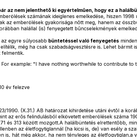
bár az nem jelenthetõ ki egyértelmûen, hogy ez a halálb
berölések számának ideiglenes emelkedése, hiszen 1998 ut
sak az emberölések gyakorisága nõtt meg, hanem az összbû
rábban halállal (is) fenyegetett bûncselekmények emelked
y az egyre súlyosabb
büntetéssel való fenyegetés
mindent
 elítélik, még ha csak szabadságvesztésre is. Lehet bármit
 felmentik.
. For example: "I have nothing worthwhile to contribute to t
10 év felezve
3/1990. (X.31.) AB határozat kihirdetése utáni évtõl a ko
nt az erõs felindulásból elkövetett emberölések száma 190
1 és 313 között mozgott.A halálbüntetés elrettentõbb, mint
enben az életfogytiglannál (ha kicsi is, de) van esély a sz
 is, hát még akkor, ha nem tényleges az életfogytiglan.a v