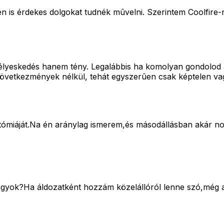
 én is érdekes dolgokat tudnék mûvelni. Szerintem Coolfire
mélyeskedés hanem tény. Legalábbis ha komolyan gondolod 
 következmények nélkül, tehát egyszerûen csak képtelen vag
tómiáját.Na én aránylag ismerem,és másodállásban akár no
vagyok?Ha áldozatként hozzám közelállóról lenne szó,még a