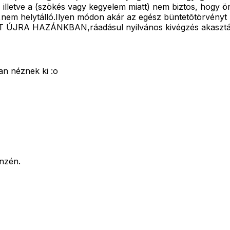
 illetve a (szökés vagy kegyelem miatt) nem biztos, hogy ör
nem helytálló.Ilyen módon akár az egész büntetõtörvényt ha
ST ÚJRA HAZÁNKBAN,ráadásul nyilvános kivégzés akasztá
n néznek ki :o
énzén.