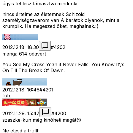
úgyis fel lesz támasztva mindenki
nincs értelme az életemnek Schizoid
személyiségzavarom van A barátok olyanok, mint a
krumplik. Ha megeszed őket, meghalnak.:(
2012.12.18. 18:30
#
4202
manga 614 odavert
You See My Cross Yeah it Never Falls. You Know It\'s
On Till The Break Of Dawn.
2012.12.18. 16:46
#
4201
fuh...
2012.11.29. 15:47
#
4200
szaszke-kun még kinõheti magát😊
Ne etesd a trollt!