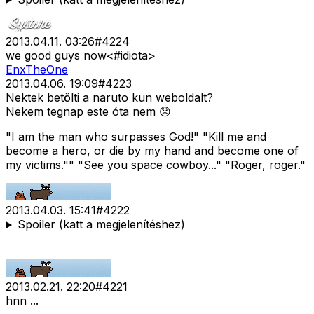
2013.04.11. 03:26
#
4224
we good guys now<#idiota>
EnxTheOne
2013.04.06. 19:09
#
4223
Nektek betölti a naruto kun weboldalt?
Nekem tegnap este óta nem 😞
"I am the man who surpasses God!" "Kill me and
become a hero, or die by my hand and become one of
my victims."" "See you space cowboy..." "Roger, roger."
2013.04.03. 15:41
#
4222
Spoiler (katt a megjelenítéshez)
2013.02.21. 22:20
#
4221
hnn ...