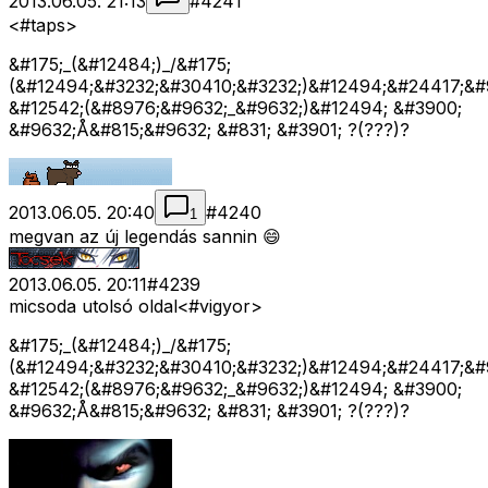
2013.06.05. 21:13
#
4241
<#taps>
&#175;_(&#12484;)_/&#175;
(&#12494;&#3232;&#30410;&#3232;)&#12494;&#24417;&#
&#12542;(&#8976;&#9632;_&#9632;)&#12494; &#3900;
&#9632;Å&#815;&#9632; &#831; &#3901; ?(???)?
2013.06.05. 20:40
#
4240
1
megvan az új legendás sannin 😄
2013.06.05. 20:11
#
4239
micsoda utolsó oldal<#vigyor>
&#175;_(&#12484;)_/&#175;
(&#12494;&#3232;&#30410;&#3232;)&#12494;&#24417;&#
&#12542;(&#8976;&#9632;_&#9632;)&#12494; &#3900;
&#9632;Å&#815;&#9632; &#831; &#3901; ?(???)?