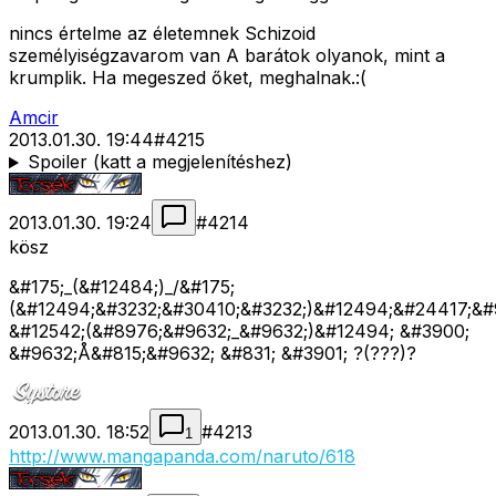
nincs értelme az életemnek Schizoid
személyiségzavarom van A barátok olyanok, mint a
krumplik. Ha megeszed őket, meghalnak.:(
Amcir
2013.01.30. 19:44
#
4215
Spoiler (katt a megjelenítéshez)
2013.01.30. 19:24
#
4214
kösz
&#175;_(&#12484;)_/&#175;
(&#12494;&#3232;&#30410;&#3232;)&#12494;&#24417;&#
&#12542;(&#8976;&#9632;_&#9632;)&#12494; &#3900;
&#9632;Å&#815;&#9632; &#831; &#3901; ?(???)?
2013.01.30. 18:52
#
4213
1
http://www.mangapanda.com/naruto/618