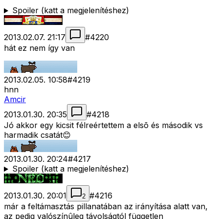
Spoiler (katt a megjelenítéshez)
2013.02.07. 21:17
#
4220
hát ez nem így van
2013.02.05. 10:58
#
4219
hnn
Amcir
2013.01.30. 20:35
#
4218
Jó akkor egy kicsit félreértettem a elsõ és második vs
harmadik csatát😊
2013.01.30. 20:24
#
4217
Spoiler (katt a megjelenítéshez)
2013.01.30. 20:01
#
4216
2
már a feltámasztás pillanatában az irányítása alatt van,
az pedig valószínûleg távolságtól független