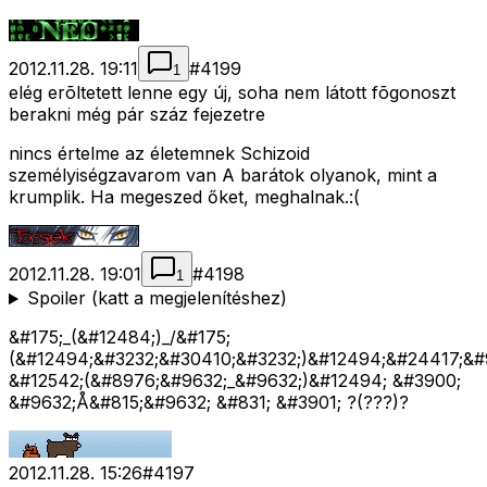
2012.11.28. 19:11
#
4199
1
elég erõltetett lenne egy új, soha nem látott fõgonoszt
berakni még pár száz fejezetre
nincs értelme az életemnek Schizoid
személyiségzavarom van A barátok olyanok, mint a
krumplik. Ha megeszed őket, meghalnak.:(
2012.11.28. 19:01
#
4198
1
Spoiler (katt a megjelenítéshez)
&#175;_(&#12484;)_/&#175;
(&#12494;&#3232;&#30410;&#3232;)&#12494;&#24417;&#
&#12542;(&#8976;&#9632;_&#9632;)&#12494; &#3900;
&#9632;Å&#815;&#9632; &#831; &#3901; ?(???)?
2012.11.28. 15:26
#
4197