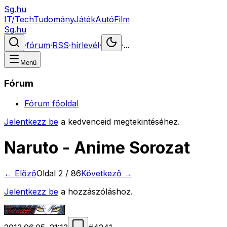
Sg.hu
IT/Tech
Tudomány
Játék
Autó
Film
Sg.hu
·
fórum
·
RSS
·
hírlevél
·
·
...
Menü
Fórum
Fórum főoldal
Jelentkezz be
a kedvenceid megtekintéséhez.
Naruto - Anime Sorozat
← Előző
Oldal
2
/
86
Következő →
Jelentkezz be
a hozzászóláshoz.