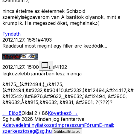
szerintem :\
nincs értelme az életemnek Schizoid
személyiségzavarom van A barátok olyanok, mint a
krumplik. Ha megeszed őket, meghalnak.:(
Fyndath
2012.11.27. 15:51
#
4193
Ráadásul most megint egy filler arc kezdõdik...
2012.11.27. 15:00
#
4192
1
legközelebb januárban lesz manga
&#175;_(&#12484;)_/&#175;
(&#12494;&#3232;&#30410;&#3232;)&#12494;&#24417;&#
&#12542;(&#8976;&#9632;_&#9632;)&#12494; &#3900;
&#9632;Å&#815;&#9632; &#831; &#3901; ?(???)?
← Előző
Oldal
2
/
86
Következő →
Sg
.hu
©
2026
Minden jog fenntartva.
Adatvédelmi nyilatkozat
Impresszum
Fórum
E-mail:
szerkesztoseg@sg.hu
Sütibeállítások