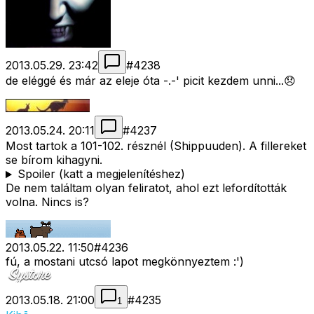
2013.05.29. 23:42
#
4238
de eléggé és már az eleje óta -.-' picit kezdem unni...😞
2013.05.24. 20:11
#
4237
Most tartok a 101-102. résznél (Shippuuden). A fillereket
se bírom kihagyni.
Spoiler (katt a megjelenítéshez)
De nem találtam olyan feliratot, ahol ezt lefordították
volna. Nincs is?
2013.05.22. 11:50
#
4236
fú, a mostani utcsó lapot megkönnyeztem :')
2013.05.18. 21:00
#
4235
1