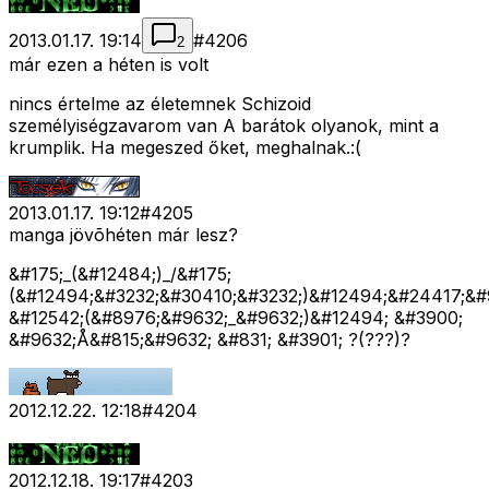
2013.01.17. 19:14
#
4206
2
már ezen a héten is volt
nincs értelme az életemnek Schizoid
személyiségzavarom van A barátok olyanok, mint a
krumplik. Ha megeszed őket, meghalnak.:(
2013.01.17. 19:12
#
4205
manga jövõhéten már lesz?
&#175;_(&#12484;)_/&#175;
(&#12494;&#3232;&#30410;&#3232;)&#12494;&#24417;&#
&#12542;(&#8976;&#9632;_&#9632;)&#12494; &#3900;
&#9632;Å&#815;&#9632; &#831; &#3901; ?(???)?
2012.12.22. 12:18
#
4204
2012.12.18. 19:17
#
4203