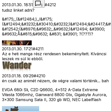
2013.01.30. 18:51
#
4212
1
tudsz linket adni?
&#175;_(&#12484;)_/&#175;
(&#12494;&#3232;&#30410;&#3232;)&#12494;&#24417;&#
&#12542;(&#8976;&#9632;_&#9632;)&#12494; &#3900;
&#9632;Å&#815;&#9632; &#831; &#3901; ?(???)?
2013.01.30. 17:21
#
4211
Az e heti manga rész rendesen bekeményített. Kíváncsi
leszek mi sül ki ebbõl.
2013.01.18. 09:29
#
4210
én csak az animét nézem, de végre valami történik... bah
EVGA 680i Sli, C2D Q6600, 4x512 A-Data Extreme
Vitesta 1066mhz, Gainward 8800 Gtx, Gigabyte Aurora,
3x300 Samsung Sata II, 320 gb WD, NEC Labelflash