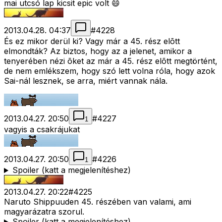
mai utcsó lap kicsit epic volt 😄
2013.04.28. 04:37
#
4228
És ez mikor derül ki? Vagy már a 45. rész elõtt
elmondták? Az biztos, hogy az a jelenet, amikor a
tenyerében nézi õket az már a 45. rész elõtt megtörtént,
de nem emlékszem, hogy szó lett volna róla, hogy azok
Sai-nál lesznek, se arra, miért vannak nála.
2013.04.27. 20:50
#
4227
1
vagyis a csakrájukat
2013.04.27. 20:50
#
4226
1
Spoiler (katt a megjelenítéshez)
2013.04.27. 20:22
#
4225
Naruto Shippuuden 45. részében van valami, ami
magyarázatra szorul.
Spoiler (katt a megjelenítéshez)