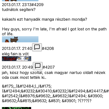
2013.01.17. 23:13
#
4209
tudnátok segíteni?
kakashi ezt hanyadik manga részben mondja?
Hey guys, sorry I'm late, I'm afraid I got lost on the path
of life.
2013.01.17. 21:40
#
4208
elég fain is vót
2013.01.17. 20:49
#
4207
jah, kösz hogy szoltál, csak magyar nartuo oldalt nézek
oda csak most tették ki..
&#175;_(&#12484;)_/&#175;
(&#12494;&#3232;&#30410;&#3232;)&#12494;&#24417;&#
&#12542;(&#8976;&#9632;_&#9632;)&#12494; &#3900;
&#9632;Å&#815;&#9632; &#831; &#3901; ?(???)?