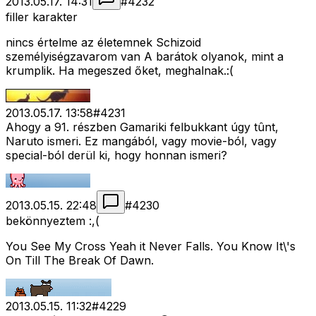
2013.05.17. 14:31
#
4232
filler karakter
nincs értelme az életemnek Schizoid
személyiségzavarom van A barátok olyanok, mint a
krumplik. Ha megeszed őket, meghalnak.:(
2013.05.17. 13:58
#
4231
Ahogy a 91. részben Gamariki felbukkant úgy tûnt,
Naruto ismeri. Ez mangából, vagy movie-ból, vagy
special-ból derül ki, hogy honnan ismeri?
2013.05.15. 22:48
#
4230
bekönnyeztem :,(
You See My Cross Yeah it Never Falls. You Know It\'s
On Till The Break Of Dawn.
2013.05.15. 11:32
#
4229