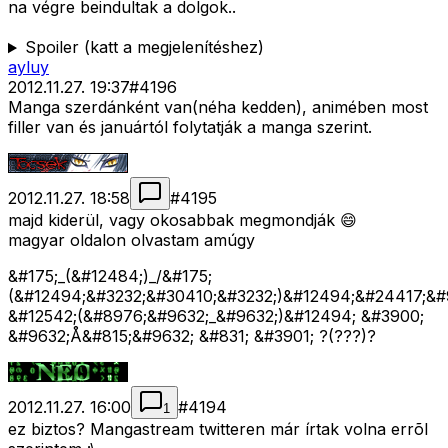
na végre beindultak a dolgok..
Spoiler (katt a megjelenítéshez)
ayluy
2012.11.27. 19:37
#
4196
Manga szerdánként van(néha kedden), animében most
filler van és januártól folytatják a manga szerint.
2012.11.27. 18:58
#
4195
majd kiderül, vagy okosabbak megmondják 😄
magyar oldalon olvastam amúgy
&#175;_(&#12484;)_/&#175;
(&#12494;&#3232;&#30410;&#3232;)&#12494;&#24417;&#
&#12542;(&#8976;&#9632;_&#9632;)&#12494; &#3900;
&#9632;Å&#815;&#9632; &#831; &#3901; ?(???)?
2012.11.27. 16:00
#
4194
1
ez biztos? Mangastream twitteren már írtak volna errõl