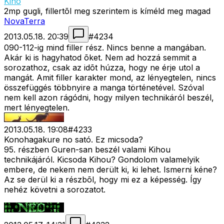
Kihō
2mp gugli, fillertõl meg szerintem is kíméld meg magad
NovaTerra
2013.05.18. 20:39
#
4234
090-112-ig mind filler rész. Nincs benne a mangában.
Akár ki is hagyhatod õket. Nem ad hozzá semmit a
sorozathoz, csak az idõt húzza, hogy ne érje utol a
mangát. Amit filler karakter mond, az lényegtelen, nincs
összefüggés többnyire a manga történetével. Szóval
nem kell azon rágódni, hogy milyen technikáról beszél,
mert lényegtelen.
2013.05.18. 19:08
#
4233
Konohagakure no sató. Ez micsoda?
95. részben Guren-san beszél valami Kihou
technikájáról. Kicsoda Kihou? Gondolom valamelyik
embere, de nekem nem derült ki, ki lehet. Ismerni kéne?
Az se derül ki a részbõl, hogy mi ez a képesség. Így
nehéz követni a sorozatot.