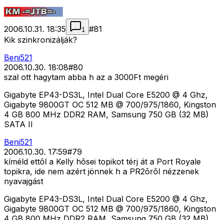
2006.10.31. 18:35
#
81
1
Kik szinkronizálják?
Beni521
2006.10.30. 18:08
#
80
szal ott hagytam abba h az a 3000Ft megéri
Gigabyte EP43-DS3L, Intel Dual Core E5200 @ 4 Ghz,
Gigabyte 9800GT OC 512 MB @ 700/975/1860, Kingston
4 GB 800 MHz DDR2 RAM, Samsung 750 GB (32 MB)
SATA II
Beni521
2006.10.30. 17:59
#
79
kíméld ettõl a Kelly hõsei topikot térj át a Port Royale
topikra, ide nem azért jönnek h a PR2õrõl nézzenek
nyavajgást
Gigabyte EP43-DS3L, Intel Dual Core E5200 @ 4 Ghz,
Gigabyte 9800GT OC 512 MB @ 700/975/1860, Kingston
4 GB 800 MHz DDR2 RAM, Samsung 750 GB (32 MB)