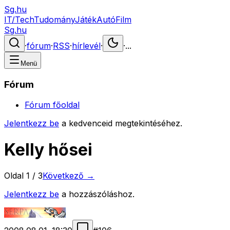
Sg.hu
IT/Tech
Tudomány
Játék
Autó
Film
Sg.hu
·
fórum
·
RSS
·
hírlevél
·
·
...
Menü
Fórum
Fórum főoldal
Jelentkezz be
a kedvenceid megtekintéséhez.
Kelly hősei
Oldal
1
/
3
Következő →
Jelentkezz be
a hozzászóláshoz.