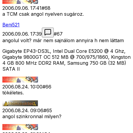
2006.09.06. 17:41
#
68
a TCM csak angol nyelven sugároz.
Beni521
2006.09.06. 17:39
#
67
angolul volt? már nem sajnálom annyira h nem láttam
Gigabyte EP43-DS3L, Intel Dual Core E5200 @ 4 Ghz,
Gigabyte 9800GT OC 512 MB @ 700/975/1860, Kingston
4 GB 800 MHz DDR2 RAM, Samsung 750 GB (32 MB)
SATA II
2006.08.24. 10:00
#
66
tökéletes.
2006.08.24. 09:06
#
65
angol szinkronnal milyen?