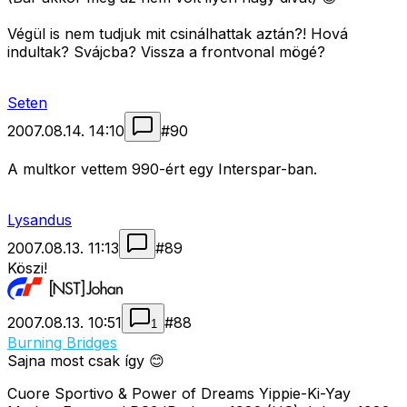
Végül is nem tudjuk mit csinálhattak aztán?! Hová
indultak? Svájcba? Vissza a frontvonal mögé?
Seten
2007.08.14. 14:10
#
90
A multkor vettem 990-ért egy Interspar-ban.
Lysandus
2007.08.13. 11:13
#
89
Köszi!
2007.08.13. 10:51
#
88
1
Burning Bridges
Sajna most csak így 😊
Cuore Sportivo & Power of Dreams Yippie-Ki-Yay