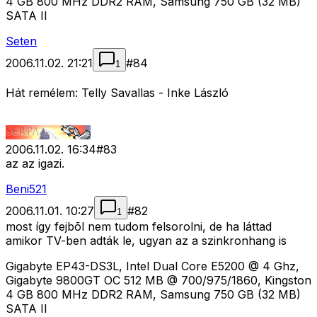
4 GB 800 MHz DDR2 RAM, Samsung 750 GB (32 MB)
SATA II
Seten
2006.11.02. 21:21
#
84
1
Hát remélem: Telly Savallas - Inke László
2006.11.02. 16:34
#
83
az az igazi.
Beni521
2006.11.01. 10:27
#
82
1
most így fejbõl nem tudom felsorolni, de ha láttad
amikor TV-ben adták le, ugyan az a szinkronhang is
Gigabyte EP43-DS3L, Intel Dual Core E5200 @ 4 Ghz,
Gigabyte 9800GT OC 512 MB @ 700/975/1860, Kingston
4 GB 800 MHz DDR2 RAM, Samsung 750 GB (32 MB)
SATA II