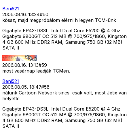
Beni521
2006.08.16. 13:24
#
60
kössz, majd megpróbálom elérni h legyen TCM-ünk
Gigabyte EP43-DS3L, Intel Dual Core E5200 @ 4 Ghz,
Gigabyte 9800GT OC 512 MB @ 700/975/1860, Kingston
4 GB 800 MHz DDR2 RAM, Samsung 750 GB (32 MB)
SATA II
2006.08.16. 13:13
#
59
most vasárnap leadják TCMen.
Beni521
2006.08.05. 18:47
#
58
nálunk Cartoon Network sincs, csak volt, most Jetix van
helyette
Gigabyte EP43-DS3L, Intel Dual Core E5200 @ 4 Ghz,
Gigabyte 9800GT OC 512 MB @ 700/975/1860, Kingston
4 GB 800 MHz DDR2 RAM, Samsung 750 GB (32 MB)
SATA II