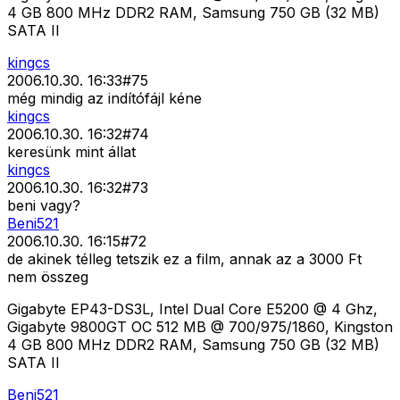
4 GB 800 MHz DDR2 RAM, Samsung 750 GB (32 MB)
SATA II
kingcs
2006.10.30. 16:33
#
75
még mindig az indítófájl kéne
kingcs
2006.10.30. 16:32
#
74
keresünk mint állat
kingcs
2006.10.30. 16:32
#
73
beni vagy?
Beni521
2006.10.30. 16:15
#
72
de akinek télleg tetszik ez a film, annak az a 3000 Ft
nem összeg
Gigabyte EP43-DS3L, Intel Dual Core E5200 @ 4 Ghz,
Gigabyte 9800GT OC 512 MB @ 700/975/1860, Kingston
4 GB 800 MHz DDR2 RAM, Samsung 750 GB (32 MB)
SATA II
Beni521