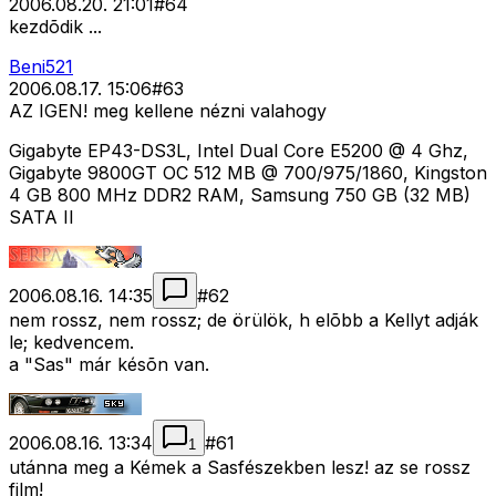
2006.08.20. 21:01
#
64
kezdõdik ...
Beni521
2006.08.17. 15:06
#
63
AZ IGEN! meg kellene nézni valahogy
Gigabyte EP43-DS3L, Intel Dual Core E5200 @ 4 Ghz,
Gigabyte 9800GT OC 512 MB @ 700/975/1860, Kingston
4 GB 800 MHz DDR2 RAM, Samsung 750 GB (32 MB)
SATA II
2006.08.16. 14:35
#
62
nem rossz, nem rossz; de örülök, h elõbb a Kellyt adják
le; kedvencem.
a "Sas" már késõn van.
2006.08.16. 13:34
#
61
1
utánna meg a Kémek a Sasfészekben lesz! az se rossz
film!