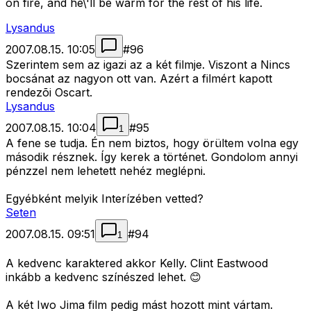
on fire, and he\'ll be warm for the rest of his life.
Lysandus
2007.08.15. 10:05
#
96
Szerintem sem az igazi az a két filmje. Viszont a Nincs
bocsánat az nagyon ott van. Azért a filmért kapott
rendezõi Oscart.
Lysandus
2007.08.15. 10:04
#
95
1
A fene se tudja. Én nem biztos, hogy örültem volna egy
második résznek. Így kerek a történet. Gondolom annyi
pénzzel nem lehetett nehéz meglépni.
Egyébként melyik Interízében vetted?
Seten
2007.08.15. 09:51
#
94
1
A kedvenc karaktered akkor Kelly. Clint Eastwood
inkább a kedvenc színészed lehet. 😊
A két Iwo Jima film pedig mást hozott mint vártam.