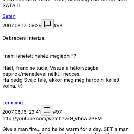
SATA II
Seten
2007.08.17. 09:29
#
98
Debreceni Interizé.
"nem lehetett nehéz meglépni."?
Háát, franc se tudja. Vissza a hátországba,
papírok/menetlevél nélkül necces.
Ha pedig Svájc felé, akkor meg még harcolni kellett
volna. 😊
Lemming
2007.08.16. 23:41
#
97
http://youtube.com/watch?v=9_VhnAl2BFM
Give a man fire... and he be warm for a day. SET a man