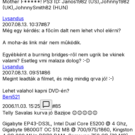
Mother F*****! PS3 ID: Janos1982 (US),Johnny1982
(UK),JohnnySmith82 (HUN)
Lysandus
2007.08.13. 10:37
#
87
Még egy kérdés: a fõcím dalt nem lehet vhol elérni?
A moha-ás link már nem mûködik.
Egyébként a burning bridges-rõl nem ugrik be vkinek
valami? Esetleg vmi malaza dolog? :-D
Lysandus
2007.08.13. 09:51
#
86
Megint leadták a filmet, és még mindig qrva jó! :-)
Lehet valahol kapni DVD-én?
Beni521
2006.11.03. 15:25
#
85
Telly Savalas kurva jó Bazijoe 😊😊😊😊😊
Gigabyte EP43-DS3L, Intel Dual Core E5200 @ 4 Ghz,
Gigabyte 9800GT OC 512 MB @ 700/975/1860, Kingston