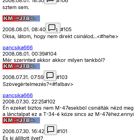
2008.08.01. 18:30
#
106
sztem sem.
2008.08.01. 08:40
#
105
1
Oksa, látom, hogy nem direkt csinálod...<#hehe>
pancsika666
2008.08.01. 00:39
#
104
Mér szerinted akkor akkor milyen tankból?
2008.07.31. 07:59
#
103
Szövegértelmezés?<#falbav>
pancsika666
2008.07.30. 22:25
#
102
Én ezeket biztos nem M-47esekböl csinálták nézd meg
a lánctalpat ez a T-34-é köze sincs az M-47éhez.ennyi
2008.07.30. 16:42
#
101
És ki állított ilyet?