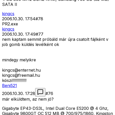
SATA II
kingcs
2006.10.30. 17:54
#
78
PR2.exe
kingcs
2006.10.30. 17:49
#
77
nem kaptam semmit próbáld már újra csatolt fájlként v
job gomb küldés levélként ok
mindegy melyikre
kingcs@enternet.hu
kingcs@freemail.hu
köszi!!!!!!!!!!!!!!
Beni521
2006.10.30. 17:28
#
76
már elküldtem, az nem jó?
Gigabyte EP43-DS3L, Intel Dual Core E5200 @ 4 Ghz,
Gigabyte 9800GT OC 512 MB @ 700/975/1860, Kingston