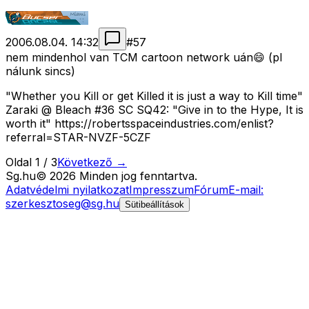
2006.08.04. 14:32
#
57
nem mindenhol van TCM cartoon network uán😄 (pl
nálunk sincs)
"Whether you Kill or get Killed it is just a way to Kill time"
Zaraki @ Bleach #36 SC SQ42: "Give in to the Hype, It is
worth it" https://robertsspaceindustries.com/enlist?
referral=STAR-NVZF-5CZF
Oldal
1
/
3
Következő →
Sg
.hu
©
2026
Minden jog fenntartva.
Adatvédelmi nyilatkozat
Impresszum
Fórum
E-mail:
szerkesztoseg@sg.hu
Sütibeállítások