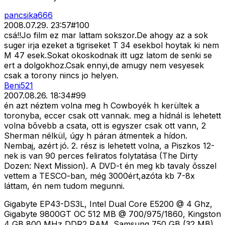
pancsika666
2008.07.29. 23:57
#
100
csá!!Jo film ez mar lattam sokszor.De ahogy az a sok
suger irja ezeket a tigriseket T 34 esekbol hoytak ki nem
M 47 esek.Sokat okoskodnak itt ugz latom de senki se
ert a dolgokhoz.Csak ennyi,de amugy nem vesyesek
csak a torony nincs jo helyen.
Beni521
2007.08.26. 18:34
#
99
én azt néztem volna meg h Cowboyék h kerültek a
toronyba, eccer csak ott vannak. meg a hídnál is lehetett
volna bõvebb a csata, ott is egyszer csak ott vann, 2
Sherman nélkül, úgy h páran átmentek a hídon.
Nembaj, azért jó. 2. rész is lehetett volna, a Piszkos 12-
nek is van 90 perces feliratos folytatása (The Dirty
Dozen: Next Mission). A DVD-t én meg kb tavaly õsszel
vettem a TESCO-ban, még 3000ért,azóta kb 7-8x
láttam, én nem tudom megunni.
Gigabyte EP43-DS3L, Intel Dual Core E5200 @ 4 Ghz,
Gigabyte 9800GT OC 512 MB @ 700/975/1860, Kingston
4 GB 800 MHz DDR2 RAM, Samsung 750 GB (32 MB)