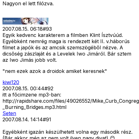
Nagyon el lett filózva.
2007.08.15. 06:18
#
93
Egyik kedvenc karakterem a filmben Klint Ísztvúúd.
Egyébként nemrég maga is rendezett két II. v.háborús
filmet a japók és az amcsik szemszögébõl nézve. A
dicsõség zászlaját és a Levelek Iwo Jimáról. Bár sztem
az Iwo Jimás jobb volt.
"nem ezek azok a droidok amiket keresnek"
kiwi120
2007.08.15. 00:44
#
92
itt a fõcimzene mp3-ban:
http://rapidshare.com/files/49026552/Mike_Curb_Congreg
_Burning_Bridges.mp3.html
Seten
2007.08.14. 14:14
#
91
Egyébként igazán készülhetett volna egy második rész.
(Bár akkor még az nem volt ilyen nagy divat) 😊