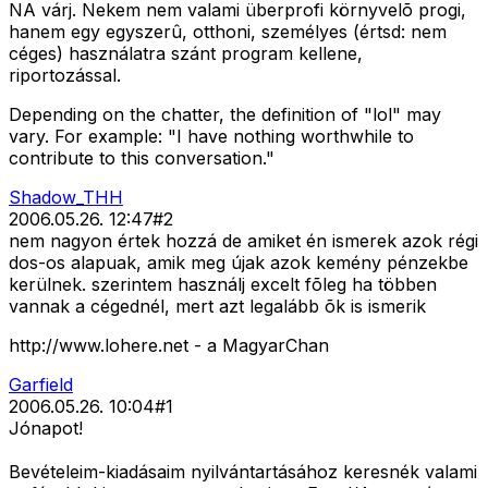
NA várj. Nekem nem valami überprofi környvelõ progi,
hanem egy egyszerû, otthoni, személyes (értsd: nem
céges) használatra szánt program kellene,
riportozással.
Depending on the chatter, the definition of "lol" may
vary. For example: "I have nothing worthwhile to
contribute to this conversation."
Shadow_THH
2006.05.26. 12:47
#
2
nem nagyon értek hozzá de amiket én ismerek azok régi
dos-os alapuak, amik meg újak azok kemény pénzekbe
kerülnek. szerintem használj excelt fõleg ha többen
vannak a cégednél, mert azt legalább õk is ismerik
http://www.lohere.net - a MagyarChan
Garfield
2006.05.26. 10:04
#
1
Jónapot!
Bevételeim-kiadásaim nyilvántartásához keresnék valami