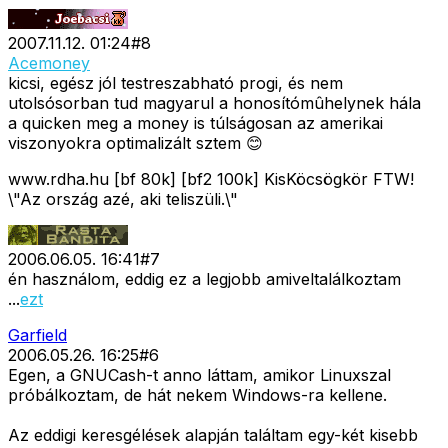
2007.11.12. 01:24
#
8
Acemoney
kicsi, egész jól testreszabható progi, és nem
utolsósorban tud magyarul a honosítómûhelynek hála
a quicken meg a money is túlságosan az amerikai
viszonyokra optimalizált sztem 😊
www.rdha.hu [bf 80k] [bf2 100k] KisKöcsögkör FTW!
\"Az ország azé, aki teliszüli.\"
2006.06.05. 16:41
#
7
én használom, eddig ez a legjobb amiveltalálkoztam
...
ezt
Garfield
2006.05.26. 16:25
#
6
Egen, a GNUCash-t anno láttam, amikor Linuxszal
próbálkoztam, de hát nekem Windows-ra kellene.
Az eddigi keresgélések alapján találtam egy-két kisebb