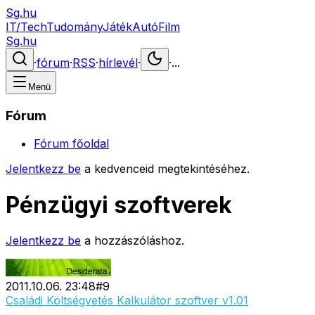
Sg.hu
IT/Tech
Tudomány
Játék
Autó
Film
Sg.hu
·
fórum
·
RSS
·
hírlevél
·
·
...
Menü
Fórum
Fórum főoldal
Jelentkezz be
a kedvenceid megtekintéséhez.
Pénzügyi szoftverek
Jelentkezz be
a hozzászóláshoz.
2011.10.06. 23:48
#
9
Családi Költségvetés Kalkulátor szoftver v1.01