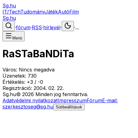
Sg.hu
IT/Tech
Tudomány
Játék
Autó
Film
Sg.hu
·
fórum
·
RSS
·
hírlevél
·
·
...
Menü
RaSTaBaNDiTa
Város:
Nincs megadva
Üzenetek:
730
Értékelés:
+
3
/
-
0
Regisztráció:
2004. 02. 22.
Sg
.hu
©
2026
Minden jog fenntartva.
Adatvédelmi nyilatkozat
Impresszum
Fórum
E-mail:
szerkesztoseg@sg.hu
Sütibeállítások