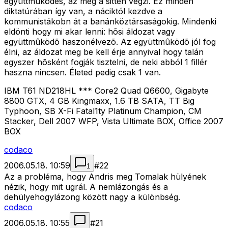
együttmûködés, az meg a sitten végzi. Ez minden
diktatúrában így van, a náciktól kezdve a
kommunistákobn át a banánköztársaságokig. Mindenki
eldönti hogy mi akar lenni: hõsi áldozat vagy
együttmûködõ haszonélvezõ. Az együttmûködõ jól fog
élni, az áldozat meg be kell érje annyival hogy talán
egyszer hõsként fogják tisztelni, de neki abból 1 fillér
haszna nincsen. Életed pedig csak 1 van.
IBM T61 ND218HL *** Core2 Quad Q6600, Gigabyte
8800 GTX, 4 GB Kingmaxx, 1.6 TB SATA, TT Big
Typhoon, SB X-Fi Fatal1ty Platinum Champion, CM
Stacker, Dell 2007 WFP, Vista Ultimate BOX, Office 2007
BOX
codaco
2006.05.18. 10:59
#
22
1
Az a probléma, hogy Andris meg Tomalak hülyének
nézik, hogy mit ugrál. A nemlázongás és a
dehülyehogylázong között nagy a különbség.
codaco
2006.05.18. 10:55
#
21