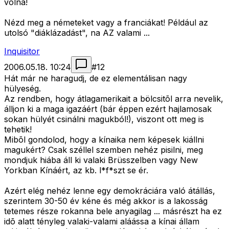
volna!
Nézd meg a németeket vagy a franciákat! Például az
utolsó "diáklázadást", na AZ valami ...
Inquisitor
2006.05.18. 10:24
#
12
Hát már ne haragudj, de ez elementálisan nagy
hülyeség.
Az rendben, hogy átlagamerikait a bölcsitõl arra nevelik,
álljon ki a maga igazáért (bár éppen ezért hajlamosak
sokan hülyét csinálni magukból!), viszont ott meg is
tehetik!
Mibõl gondolod, hogy a kínaika nem képesek kiállni
magukért? Csak széllel szemben nehéz pisilni, meg
mondjuk hiába áll ki valaki Brüsszelben vagy New
Yorkban Kínáért, az kb. l*f*szt se ér.
Azért elég nehéz lenne egy demokráciára való átállás,
szerintem 30-50 év kéne és még akkor is a lakosság
tetemes része rokanna bele anyagilag ... másrészt ha ez
idõ alatt tényleg valaki-valami aláássa a kínai állam