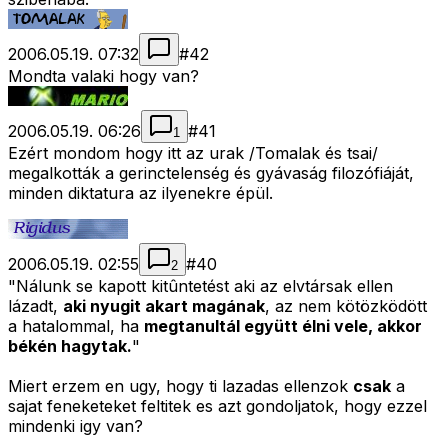
2006.05.19. 07:32
#
42
Mondta valaki hogy van?
2006.05.19. 06:26
#
41
1
Ezért mondom hogy itt az urak /Tomalak és tsai/
megalkották a gerinctelenség és gyávaság filozófiáját,
minden diktatura az ilyenekre épül.
2006.05.19. 02:55
#
40
2
"Nálunk se kapott kitûntetést aki az elvtársak ellen
lázadt,
aki nyugit akart magának
, az nem kötözködött
a hatalommal, ha
megtanultál együtt élni vele, akkor
békén hagytak.
"
Miert erzem en ugy, hogy ti lazadas ellenzok
csak
a
sajat feneketeket feltitek es azt gondoljatok, hogy ezzel
mindenki igy van?