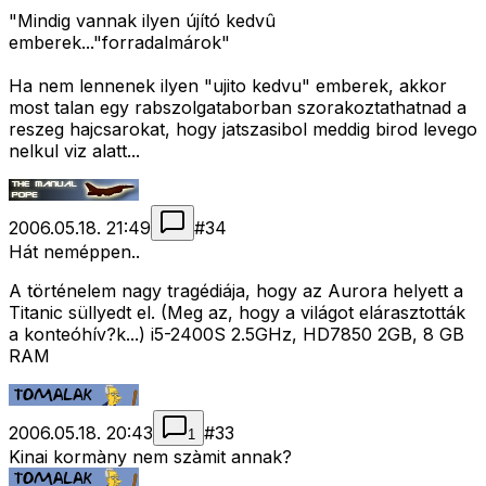
"Mindig vannak ilyen újító kedvû
emberek..."forradalmárok"
Ha nem lennenek ilyen "ujito kedvu" emberek, akkor
most talan egy rabszolgataborban szorakoztathatnad a
reszeg hajcsarokat, hogy jatszasibol meddig birod levego
nelkul viz alatt...
2006.05.18. 21:49
#
34
Hát neméppen..
A történelem nagy tragédiája, hogy az Aurora helyett a
Titanic süllyedt el. (Meg az, hogy a világot elárasztották
a konteóhív?k...) i5-2400S 2.5GHz, HD7850 2GB, 8 GB
RAM
2006.05.18. 20:43
#
33
1
Kinai kormàny nem szàmit annak?