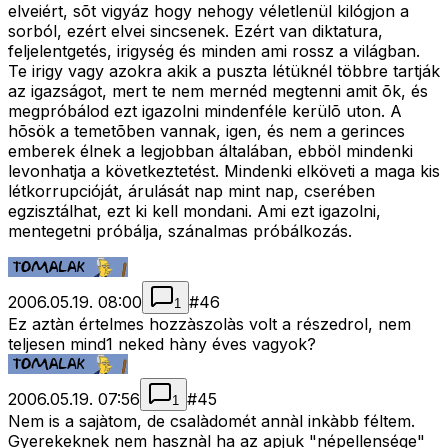
elveiért, sõt vigyáz hogy nehogy véletlenül kilógjon a
sorból, ezért elvei sincsenek. Ezért van diktatura,
feljelentgetés, irigység és minden ami rossz a világban.
Te irigy vagy azokra akik a puszta létüknél többre tartják
az igazságot, mert te nem mernéd megtenni amit õk, és
megpróbálod ezt igazolni mindenféle kerülõ uton. A
hõsök a temetõben vannak, igen, és nem a gerinces
emberek élnek a legjobban általában, ebböl mindenki
levonhatja a következtetést. Mindenki elköveti a maga kis
létkorrupcióját, árulását nap mint nap, cserében
egzisztálhat, ezt ki kell mondani. Ami ezt igazolni,
mentegetni próbálja, szánalmas próbálkozás.
2006.05.19. 08:00
#
46
1
Ez aztàn értelmes hozzàszolàs volt a részedrol, nem
teljesen mind1 neked hàny éves vagyok?
2006.05.19. 07:56
#
45
1
Nem is a sajàtom, de csalàdomét annàl inkàbb féltem.
Gyerekeknek nem hasznàl ha az apjuk "népellensége"