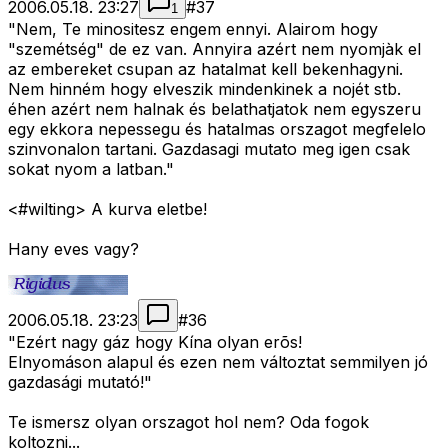
2006.05.18. 23:27
#
37
1
"Nem, Te minositesz engem ennyi. Alairom hogy
"szemétség" de ez van. Annyira azért nem nyomjàk el
az embereket csupan az hatalmat kell bekenhagyni.
Nem hinném hogy elveszik mindenkinek a nojét stb.
éhen azért nem halnak és belathatjatok nem egyszeru
egy ekkora nepessegu és hatalmas orszagot megfelelo
szinvonalon tartani. Gazdasagi mutato meg igen csak
sokat nyom a latban."
<#wilting>
A kurva eletbe!
Hany eves vagy?
2006.05.18. 23:23
#
36
"Ezért nagy gáz hogy Kína olyan erõs!
Elnyomáson alapul és ezen nem változtat semmilyen jó
gazdasági mutató!"
Te ismersz olyan orszagot hol nem? Oda fogok
koltozni...