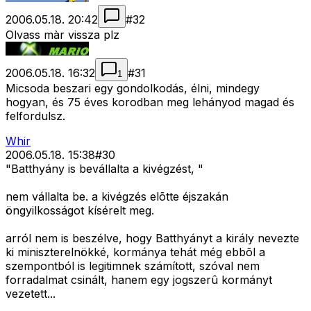
2006.05.18. 20:42
#
32
Olvass màr vissza plz
2006.05.18. 16:32
#
31
1
Micsoda beszari egy gondolkodás, élni, mindegy
hogyan, és 75 éves korodban meg lehányod magad és
felfordulsz.
Whir
2006.05.18. 15:38
#
30
"Batthyány is bevállalta a kivégzést, "
nem vállalta be. a kivégzés elõtte éjszakán
öngyilkosságot kísérelt meg.
arról nem is beszélve, hogy Batthyányt a király nevezte
ki miniszterelnökké, kormánya tehát még ebbõl a
szempontból is legitimnek számított, szóval nem
forradalmat csinált, hanem egy jogszerû kormányt
vezetett...