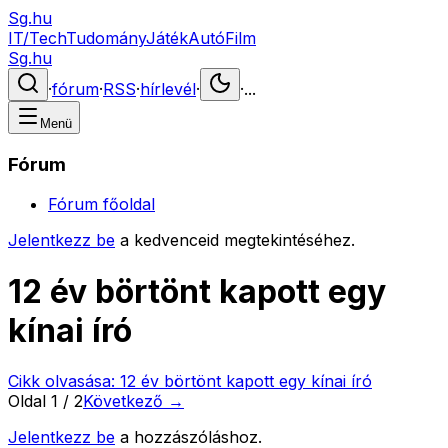
Sg.hu
IT/Tech
Tudomány
Játék
Autó
Film
Sg.hu
·
fórum
·
RSS
·
hírlevél
·
·
...
Menü
Fórum
Fórum főoldal
Jelentkezz be
a kedvenceid megtekintéséhez.
12 év börtönt kapott egy
kínai író
Cikk olvasása:
12 év börtönt kapott egy kínai író
Oldal
1
/
2
Következő →
Jelentkezz be
a hozzászóláshoz.