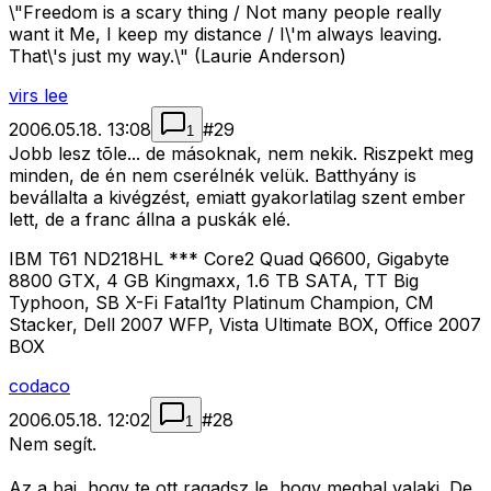
\"Freedom is a scary thing / Not many people really
want it Me, I keep my distance / I\'m always leaving.
That\'s just my way.\" (Laurie Anderson)
virs lee
2006.05.18. 13:08
#
29
1
Jobb lesz tõle... de másoknak, nem nekik. Riszpekt meg
minden, de én nem cserélnék velük. Batthyány is
bevállalta a kivégzést, emiatt gyakorlatilag szent ember
lett, de a franc állna a puskák elé.
IBM T61 ND218HL *** Core2 Quad Q6600, Gigabyte
8800 GTX, 4 GB Kingmaxx, 1.6 TB SATA, TT Big
Typhoon, SB X-Fi Fatal1ty Platinum Champion, CM
Stacker, Dell 2007 WFP, Vista Ultimate BOX, Office 2007
BOX
codaco
2006.05.18. 12:02
#
28
1
Nem segít.
Az a baj, hogy te ott ragadsz le, hogy meghal valaki. De