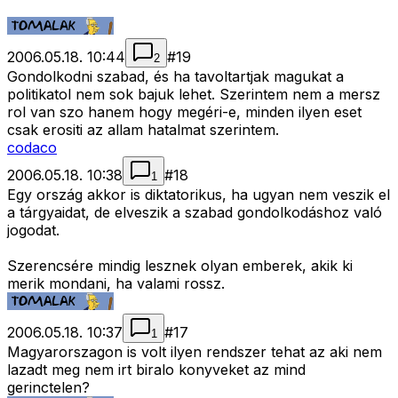
2006.05.18. 10:44
#
19
2
Gondolkodni szabad, és ha tavoltartjak magukat a
politikatol nem sok bajuk lehet. Szerintem nem a mersz
rol van szo hanem hogy megéri-e, minden ilyen eset
csak erositi az allam hatalmat szerintem.
codaco
2006.05.18. 10:38
#
18
1
Egy ország akkor is diktatorikus, ha ugyan nem veszik el
a tárgyaidat, de elveszik a szabad gondolkodáshoz való
jogodat.
Szerencsére mindig lesznek olyan emberek, akik ki
merik mondani, ha valami rossz.
2006.05.18. 10:37
#
17
1
Magyarorszagon is volt ilyen rendszer tehat az aki nem
lazadt meg nem irt biralo konyveket az mind
gerinctelen?