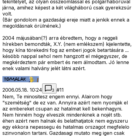
tekintélyét, az olyan összeomlással és polgárháborúval
járna, amihez képest a két világháború csak gyerekzsúr
volt.
(Bár gondolom a gazdasági ereje miatt a jenkik ennek a
megoldásnak örülnének.)
2004 májusában(?) arra ébredtem, hogy a reggeli
hírekben bemondták, X.Y. (nem emlékszem) kijelentette,
hogy kína törekedni fog az emberi jogok betartására ...
késöbb nappal sehol nem hangzott el mégegyszer, de
megkérdeztem pár embert és nem álmodtam. Jó lenne
enek valami halvány jelét látni azért.
2006.05.18. 10:24
#
11
3
Nem, Te minositesz engem ennyi. Alairom hogy
"szemétség" de ez van. Annyira azért nem nyomjàk el
az embereket csupan az hatalmat kell bekenhagyni.
Nem hinném hogy elveszik mindenkinek a nojét stb.
éhen azért nem halnak és belathatjatok nem egyszeru
egy ekkora nepessegu és hatalmas orszagot megfelelo
szinvonalon tartani. Gazdasagi mutato meg igen csak