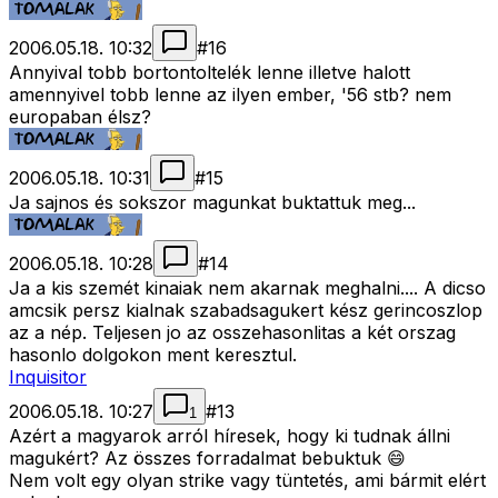
2006.05.18. 10:32
#
16
Annyival tobb bortontoltelék lenne illetve halott
amennyivel tobb lenne az ilyen ember, '56 stb? nem
europaban élsz?
2006.05.18. 10:31
#
15
Ja sajnos és sokszor magunkat buktattuk meg...
2006.05.18. 10:28
#
14
Ja a kis szemét kinaiak nem akarnak meghalni.... A dicso
amcsik persz kialnak szabadsagukert kész gerincoszlop
az a nép. Teljesen jo az osszehasonlitas a két orszag
hasonlo dolgokon ment keresztul.
Inquisitor
2006.05.18. 10:27
#
13
1
Azért a magyarok arról híresek, hogy ki tudnak állni
magukért? Az összes forradalmat bebuktuk 😄
Nem volt egy olyan strike vagy tüntetés, ami bármit elért