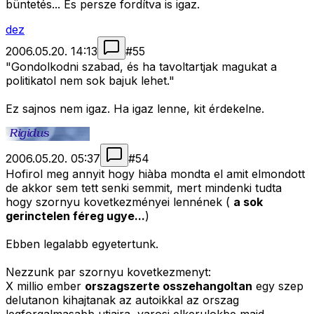
büntetés... És persze fordítva is igaz.
dez
2006.05.20. 14:13
#
55
"Gondolkodni szabad, és ha tavoltartjak magukat a
politikatol nem sok bajuk lehet."
Ez sajnos nem igaz. Ha igaz lenne, kit érdekelne.
2006.05.20. 05:37
#
54
Hofirol meg annyit hogy hiàba mondta el amit elmondott
de akkor sem tett senki semmit, mert mindenki tudta
hogy szornyu kovetkezményei lennének (
a sok
gerinctelen féreg ugye...
)
Ebben legalabb egyetertunk.
Nezzunk par szornyu kovetkezmenyt:
X millio ember
orszagszerte osszehangoltan
egy szep
delutanon kihajtanak az autoikkal az orszag