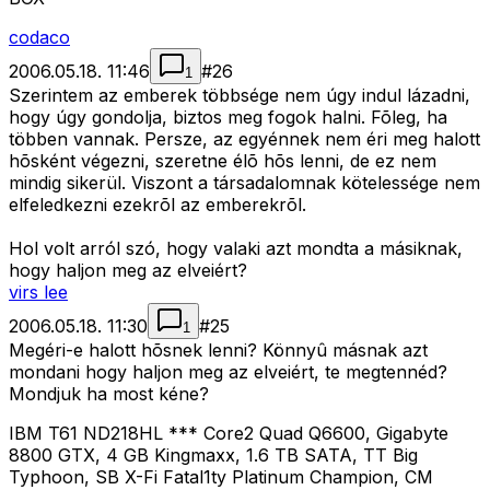
codaco
2006.05.18. 11:46
#
26
1
Szerintem az emberek többsége nem úgy indul lázadni,
hogy úgy gondolja, biztos meg fogok halni. Fõleg, ha
többen vannak. Persze, az egyénnek nem éri meg halott
hõsként végezni, szeretne élõ hõs lenni, de ez nem
mindig sikerül. Viszont a társadalomnak kötelessége nem
elfeledkezni ezekrõl az emberekrõl.
Hol volt arról szó, hogy valaki azt mondta a másiknak,
hogy haljon meg az elveiért?
virs lee
2006.05.18. 11:30
#
25
1
Megéri-e halott hõsnek lenni? Könnyû másnak azt
mondani hogy haljon meg az elveiért, te megtennéd?
Mondjuk ha most kéne?
IBM T61 ND218HL *** Core2 Quad Q6600, Gigabyte
8800 GTX, 4 GB Kingmaxx, 1.6 TB SATA, TT Big
Typhoon, SB X-Fi Fatal1ty Platinum Champion, CM