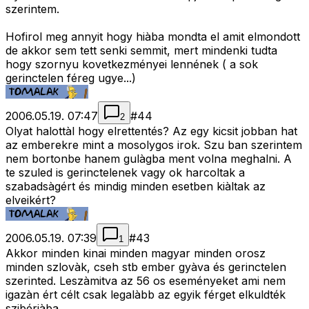
szerintem.
Hofirol meg annyit hogy hiàba mondta el amit elmondott
de akkor sem tett senki semmit, mert mindenki tudta
hogy szornyu kovetkezményei lennének ( a sok
gerinctelen féreg ugye...)
2006.05.19. 07:47
#
44
2
Olyat halottàl hogy elrettentés? Az egy kicsit jobban hat
az emberekre mint a mosolygos irok. Szu ban szerintem
nem bortonbe hanem gulàgba ment volna meghalni. A
te szuled is gerinctelenek vagy ok harcoltak a
szabadsàgért és mindig minden esetben kiàltak az
elveikért?
2006.05.19. 07:39
#
43
1
Akkor minden kinai minden magyar minden orosz
minden szlovàk, cseh stb ember gyàva és gerinctelen
szerinted. Leszàmitva az 56 os eseményeket ami nem
igazàn ért célt csak legalàbb az egyik férget elkuldték
szibériàba.