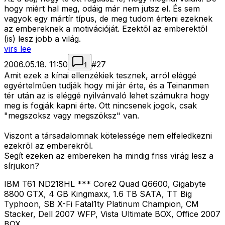
hogy miért hal meg, odáig már nem jutsz el. És sem
vagyok egy mártír típus, de meg tudom érteni ezeknek
az embereknek a motivációját. Ezektõl az emberektõl
(is) lesz jobb a világ.
virs lee
2006.05.18. 11:50
#
27
1
Amit ezek a kínai ellenzékiek tesznek, arról eléggé
egyértelmûen tudják hogy mi jár érte, és a Teinanmen
tér után az is eléggé nyilvánvaló lehet számukra hogy
meg is fogják kapni érte. Ott nincsenek jogok, csak
"megszoksz vagy megszöksz" van.
Viszont a társadalomnak kötelessége nem elfeledkezni
ezekrõl az emberekrõl.
Segít ezeken az embereken ha mindig friss virág lesz a
sírjukon?
IBM T61 ND218HL *** Core2 Quad Q6600, Gigabyte
8800 GTX, 4 GB Kingmaxx, 1.6 TB SATA, TT Big
Typhoon, SB X-Fi Fatal1ty Platinum Champion, CM
Stacker, Dell 2007 WFP, Vista Ultimate BOX, Office 2007
BOX