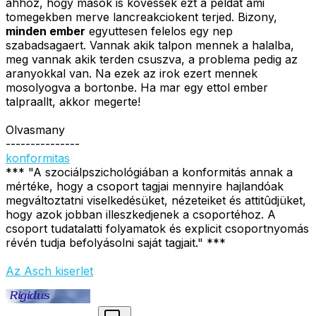
ahhoz, hogy masok is kovessek ezt a peldat ami
tomegekben merve lancreakciokent terjed. Bizony,
minden ember
egyuttesen felelos egy nep
szabadsagaert. Vannak akik talpon mennek a halalba,
meg vannak akik terden csuszva, a problema pedig az
aranyokkal van. Na ezek az irok ezert mennek
mosolyogva a bortonbe. Ha mar egy ettol ember
talpraallt, akkor megerte!
Olvasmany
---------------
konformitas
*** "A szociálpszichológiában a konformitás annak a
mértéke, hogy a csoport tagjai mennyire hajlandóak
megváltoztatni viselkedésüket, nézeteiket és attitûdjüket,
hogy azok jobban illeszkedjenek a csoportéhoz. A
csoport tudatalatti folyamatok és explicit csoportnyomás
révén tudja befolyásolni saját tagjait." ***
Az Asch kiserlet