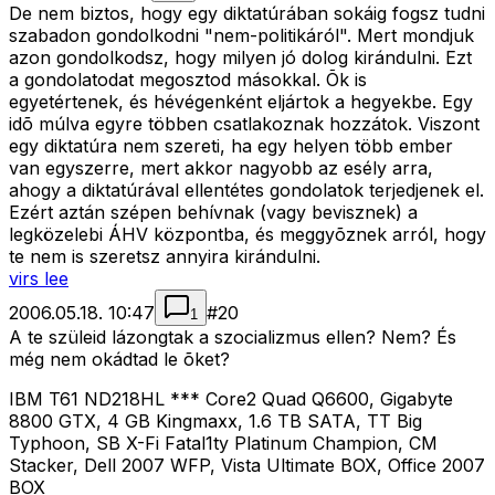
De nem biztos, hogy egy diktatúrában sokáig fogsz tudni
szabadon gondolkodni "nem-politikáról". Mert mondjuk
azon gondolkodsz, hogy milyen jó dolog kirándulni. Ezt
a gondolatodat megosztod másokkal. Õk is
egyetértenek, és hévégenként eljártok a hegyekbe. Egy
idõ múlva egyre többen csatlakoznak hozzátok. Viszont
egy diktatúra nem szereti, ha egy helyen több ember
van egyszerre, mert akkor nagyobb az esély arra,
ahogy a diktatúrával ellentétes gondolatok terjedjenek el.
Ezért aztán szépen behívnak (vagy bevisznek) a
legközelebi ÁHV központba, és meggyõznek arról, hogy
te nem is szeretsz annyira kirándulni.
virs lee
2006.05.18. 10:47
#
20
1
A te szüleid lázongtak a szocializmus ellen? Nem? És
még nem okádtad le õket?
IBM T61 ND218HL *** Core2 Quad Q6600, Gigabyte
8800 GTX, 4 GB Kingmaxx, 1.6 TB SATA, TT Big
Typhoon, SB X-Fi Fatal1ty Platinum Champion, CM
Stacker, Dell 2007 WFP, Vista Ultimate BOX, Office 2007
BOX