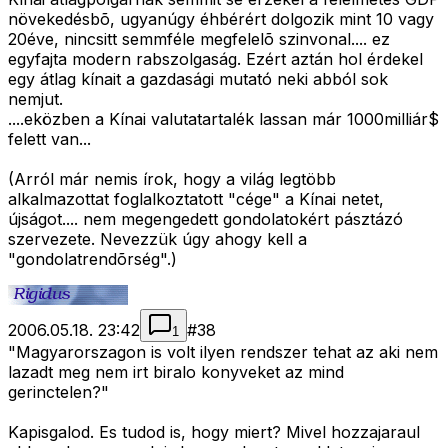
növekedésbõ, ugyanúgy éhbérért dolgozik mint 10 vagy
20éve, nincsitt semmféle megfelelõ szinvonal.... ez
egyfajta modern rabszolgaság. Ezért aztán hol érdekel
egy átlag kínait a gazdasági mutató neki abból sok
nemjut.
....eközben a Kínai valutatartalék lassan már 1000milliár$
felett van...
(Arról már nemis írok, hogy a világ legtöbb
alkalmazottat foglalkoztatott "cége" a Kínai netet,
újságot.... nem megengedett gondolatokért pásztázó
szervezete. Nevezzük úgy ahogy kell a
"gondolatrendõrség".)
2006.05.18. 23:42
#
38
1
"Magyarorszagon is volt ilyen rendszer tehat az aki nem
lazadt meg nem irt biralo konyveket az mind
gerinctelen?"
Kapisgalod. Es tudod is, hogy miert? Mivel hozzajaraul