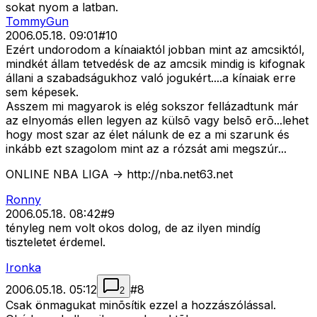
sokat nyom a latban.
TommyGun
2006.05.18. 09:01
#
10
Ezért undorodom a kínaiaktól jobban mint az amcsiktól,
mindkét állam tetvedésk de az amcsik mindig is kifognak
állani a szabadságukhoz való jogukért....a kínaiak erre
sem képesek.
Asszem mi magyarok is elég sokszor fellázadtunk már
az elnyomás ellen legyen az külsõ vagy belsõ erõ...lehet
hogy most szar az élet nálunk de ez a mi szarunk és
inkább ezt szagolom mint az a rózsát ami megszúr...
ONLINE NBA LIGA -> http://nba.net63.net
Ronny
2006.05.18. 08:42
#
9
tényleg nem volt okos dolog, de az ilyen mindíg
tiszteletet érdemel.
Ironka
2006.05.18. 05:12
#
8
2
Csak önmagukat minõsítik ezzel a hozzászólással.