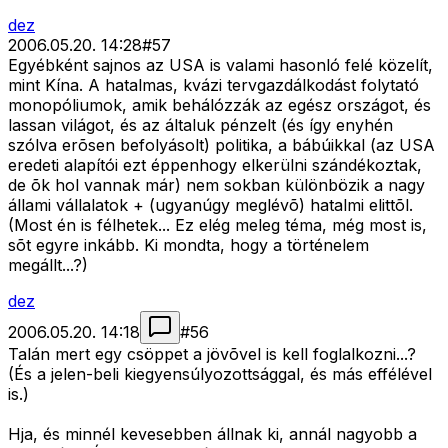
dez
2006.05.20. 14:28
#
57
Egyébként sajnos az USA is valami hasonló felé közelít,
mint Kína. A hatalmas, kvázi tervgazdálkodást folytató
monopóliumok, amik behálózzák az egész országot, és
lassan világot, és az általuk pénzelt (és így enyhén
szólva erõsen befolyásolt) politika, a bábúikkal (az USA
eredeti alapítói ezt éppenhogy elkerülni szándékoztak,
de õk hol vannak már) nem sokban különbözik a nagy
állami vállalatok + (ugyanúgy meglévõ) hatalmi elittõl.
(Most én is félhetek... Ez elég meleg téma, még most is,
sõt egyre inkább. Ki mondta, hogy a történelem
megállt...?)
dez
2006.05.20. 14:18
#
56
Talán mert egy csöppet a jövõvel is kell foglalkozni...?
(És a jelen-beli kiegyensúlyozottsággal, és más effélével
is.)
Hja, és minnél kevesebben állnak ki, annál nagyobb a