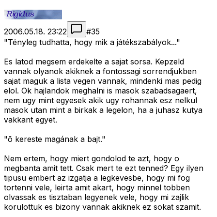
2006.05.18. 23:22
#
35
"Tényleg tudhatta, hogy mik a játékszabályok..."
Es latod megsem erdekelte a sajat sorsa. Kepzeld
vannak olyanok akiknek a fontossagi sorrendjukben
sajat maguk a lista vegen vannak, mindenki mas pedig
elol. Ok hajlandok meghalni is masok szabadsagaert,
nem ugy mint egyesek akik ugy rohannak esz nelkul
masok utan mint a birkak a legelon, ha a juhasz kutya
vakkant egyet.
"õ kereste magának a bajt."
Nem ertem, hogy miert gondolod te azt, hogy o
megbanta amit tett. Csak mert te ezt tenned? Egy ilyen
tipusu embert az izgatja a legkevesbe, hogy mi fog
tortenni vele, leirta amit akart, hogy minnel tobben
olvassak es tisztaban legyenek vele, hogy mi zajlik
korulottuk es bizony vannak akiknek ez sokat szamit.