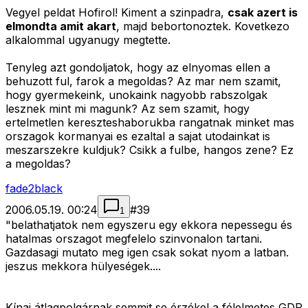
Vegyel peldat Hofirol! Kiment a szinpadra,
csak azert is
elmondta amit akart
, majd bebortonoztek. Kovetkezo
alkalommal ugyanugy megtette.
Tenyleg azt gondoljatok, hogy az elnyomas ellen a
behuzott ful, farok a megoldas? Az mar nem szamit,
hogy gyermekeink, unokaink nagyobb rabszolgak
lesznek mint mi magunk? Az sem szamit, hogy
ertelmetlen kereszteshaborukba rangatnak minket mas
orszagok kormanyai es ezaltal a sajat utodainkat is
meszarszekre kuldjuk? Csikk a fulbe, hangos zene? Ez
a megoldas?
fade2black
2006.05.19. 00:24
#
39
1
"
belathatjatok nem egyszeru egy ekkora nepessegu és
hatalmas orszagot megfelelo szinvonalon tartani.
Gazdasagi mutato meg igen csak sokat nyom a latban.
jeszus mekkora hülyeségek....
Kínai átlagpolgárnak semmit se érzékel a félelmetes GDP