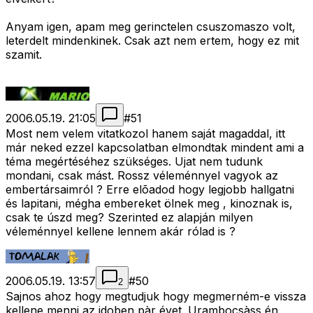
Anyam igen, apam meg gerinctelen csuszomaszo volt,
leterdelt mindenkinek. Csak azt nem ertem, hogy ez mit
szamit.
2006.05.19. 21:05
#
51
Most nem velem vitatkozol hanem saját magaddal, itt
már neked ezzel kapcsolatban elmondtak mindent ami a
téma megértéséhez szükséges. Ujat nem tudunk
mondani, csak mást. Rossz véleménnyel vagyok az
embertársaimról ? Erre elõadod hogy legjobb hallgatni
és lapitani, mégha embereket ölnek meg , kinoznak is,
csak te úszd meg? Szerinted ez alapján milyen
véleménnyel kellene lennem akár rólad is ?
2006.05.19. 13:57
#
50
2
Sajnos ahoz hogy megtudjuk hogy megmerném-e vissza
kellene menni az idoben pàr évet. Urambocsàss én