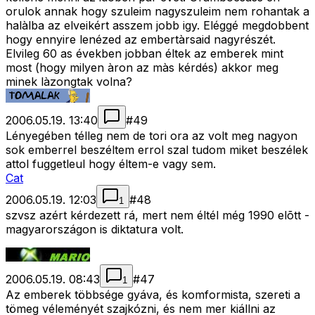
orulok annak hogy szuleim nagyszuleim nem rohantak a
halàlba az elveikért asszem jobb igy. Eléggé megdobbent
hogy ennyire lenézed az embertàrsaid nagyrészét.
Elvileg 60 as években jobban éltek az emberek mint
most (hogy milyen àron az màs kérdés) akkor meg
minek làzongtak volna?
2006.05.19. 13:40
#
49
Lényegében télleg nem de tori ora az volt meg nagyon
sok emberrel beszéltem errol szal tudom miket beszélek
attol fuggetleul hogy éltem-e vagy sem.
Cat
2006.05.19. 12:03
#
48
1
szvsz azért kérdezett rá, mert nem éltél még 1990 elõtt -
magyarországon is diktatura volt.
2006.05.19. 08:43
#
47
1
Az emberek többsége gyáva, és komformista, szereti a
tömeg véleményét szajkózni, és nem mer kiállni az