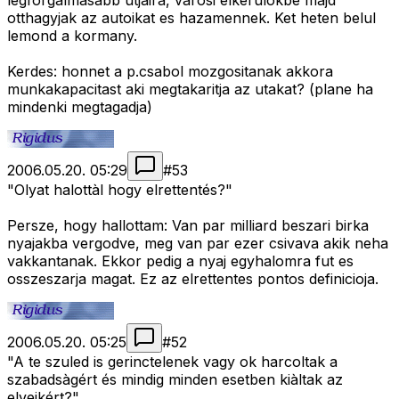
legforgalmasabb utjaira, varosi elkerulokbe majd
otthagyjak az autoikat es hazamennek. Ket heten belul
lemond a kormany.
Kerdes: honnet a p.csabol mozgositanak akkora
munkakapacitast aki megtakaritja az utakat? (plane ha
mindenki megtagadja)
2006.05.20. 05:29
#
53
"Olyat halottàl hogy elrettentés?"
Persze, hogy hallottam: Van par milliard beszari birka
nyajakba vergodve, meg van par ezer csivava akik neha
vakkantanak. Ekkor pedig a nyaj egyhalomra fut es
osszeszarja magat. Ez az elrettentes pontos definicioja.
2006.05.20. 05:25
#
52
"A te szuled is gerinctelenek vagy ok harcoltak a
szabadsàgért és mindig minden esetben kiàltak az
elveikért?"