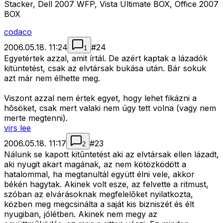
Stacker, Dell 2007 WFP, Vista Ultimate BOX, Office 2007
BOX
codaco
2006.05.18. 11:24
#
24
1
Egyetértek azzal, amit írtál. De azért kaptak a lázadók
kitüntetést, csak az elvtársak bukása után. Bár sokuk
azt már nem élhette meg.
Viszont azzal nem értek egyet, hogy lehet fikázni a
hõsöket, csak mert valaki nem úgy tett volna (vagy nem
merte megtenni).
virs lee
2006.05.18. 11:17
#
23
2
Nálunk se kapott kitûntetést aki az elvtársak ellen lázadt,
aki nyugit akart magának, az nem kötözködött a
hatalommal, ha megtanultál együtt élni vele, akkor
békén hagytak. Akinek volt esze, az felvette a ritmust,
szóban az elvárásoknak megfelelõket nyilatkozta,
közben meg megcsinálta a saját kis bizniszét és élt
nyugiban, jólétben. Akinek nem megy az