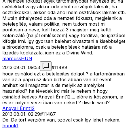
A nemzeti fókuszt egyik tartományodat helyezed át, ha
svédekkel vagy akkor oda ahol norvégok laknak, ha
osztrákokkal, akkor oda ahol nem osztrákok laknak stb.
Miután áthelyezed oda a nemzeti fókuszt, megjelenik a
betelepítés, valami politika, nem tudom most mi
pontosan a neve, kell hozzá 3 magister meg kettõ
kolonizáló (ha jól emlékszem) vagy fordítva, de igazából
kifogja írni. Így gyorsan belehet olvasztani a kisebbséget
a birodalomra, csak a betelepítések hatására nõ a
lázadás kockázata. igen ez a Divine Wind.
marcussHUN
2013.08.01. 09:53
#
11488
hogy csinálod ezt a betelepités dolgot ? a tartományban
van az a papirusz ikon biztos abban van az event
amihez kell magiszter is de melyik az amelyiket
használod? ha tévedek ird már le nekem h hogy
csinálod kedves Angyali Érint12.... elõre is köszönöm, ja
és ez milyen verzióban van neked ? diwide wind?
Angyali Érint12
2013.08.01. 02:29
#
11487
De. De tört verzióm van, szóval csak így lehet nekem.
hunok1