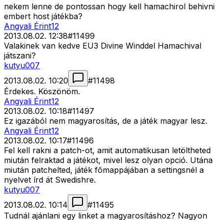
nekem lenne de pontossan hogy kell hamachirol behivni
embert host játékba?
Angyali Érint12
2013.08.02. 12:38
#
11499
Valakinek van kedve EU3 Divine Winddel Hamachival
játszani?
kutyu007
2013.08.02. 10:20
#
11498
Érdekes. Köszönöm.
Angyali Érint12
2013.08.02. 10:18
#
11497
Ez igazából nem magyarosítás, de a játék magyar lesz.
Angyali Érint12
2013.08.02. 10:17
#
11496
Fel kell rakni a patch-ot, amit automatikusan letöltheted
miután felraktad a játékot, mivel lesz olyan opció. Utána
miután patchelted, játék fõmappájában a settingsnél a
nyelvet írd át Swedishre.
kutyu007
2013.08.02. 10:14
#
11495
Tudnál ajánlani egy linket a magyarosításhoz? Nagyon