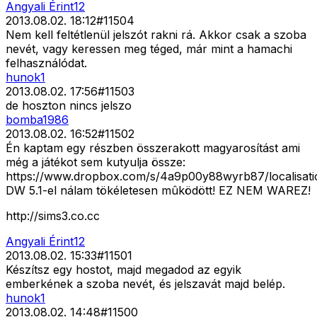
Angyali Érint12
2013.08.02. 18:12
#
11504
Nem kell feltétlenül jelszót rakni rá. Akkor csak a szoba
nevét, vagy keressen meg téged, már mint a hamachi
felhasználódat.
hunok1
2013.08.02. 17:56
#
11503
de hoszton nincs jelszo
bomba1986
2013.08.02. 16:52
#
11502
Én kaptam egy részben összerakott magyarosítást ami
még a játékot sem kutyulja össze:
https://www.dropbox.com/s/4a9p00y88wyrb87/localisati
DW 5.1-el nálam tökéletesen mûködött! EZ NEM WAREZ!
http://sims3.co.cc
Angyali Érint12
2013.08.02. 15:33
#
11501
Készítsz egy hostot, majd megadod az egyik
emberkének a szoba nevét, és jelszavát majd belép.
hunok1
2013.08.02. 14:48
#
11500