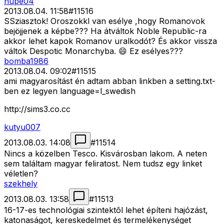
hupe04
2013.08.04. 11:58
#
11516
SSziasztok! Oroszokkl van esélye ,hogy Romanovok
bejöjjenek a képbe??? Ha átváltok Noble Republic-ra
akkor lehet kapok Romanov uralkodót? És akkor vissza
váltok Despotic Monarchyba. 😄 Ez esélyes???
bomba1986
2013.08.04. 09:02
#
11515
ami magyarosítást én adtam abban linkben a setting.txt-
ben ez legyen language=l_swedish
http://sims3.co.cc
kutyu007
2013.08.03. 14:08
#
11514
Nincs a közelben Tesco. Kisvárosban lakom. A neten
sem találtam magyar feliratost. Nem tudsz egy linket
véletlen?
szekhely
2013.08.03. 13:58
#
11513
16-17-es technológiai szintektõl lehet építeni hajózást,
katonaságot, kereskedelmet és termelékenységet