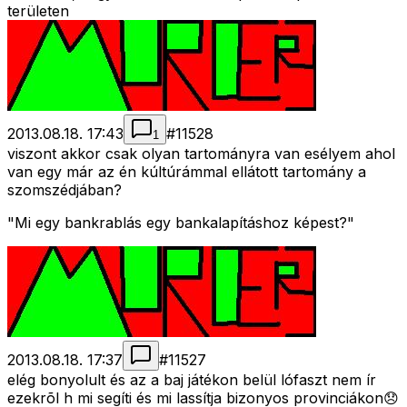
területen
2013.08.18. 17:43
#
11528
1
viszont akkor csak olyan tartományra van esélyem ahol
van egy már az én kúltúrámmal ellátott tartomány a
szomszédjában?
"Mi egy bankrablás egy bankalapításhoz képest?"
2013.08.18. 17:37
#
11527
elég bonyolult és az a baj játékon belül lófaszt nem ír
ezekrõl h mi segíti és mi lassítja bizonyos provinciákon😞