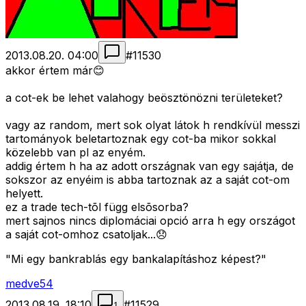
2013.08.20. 04:00
#
11530
akkor értem már😊
a cot-ek be lehet valahogy beösztönözni területeket?
vagy az random, mert sok olyat látok h rendkívül messzi
tartományok beletartoznak egy cot-ba mikor sokkal
közelebb van pl az enyém.
addig értem h ha az adott országnak van egy sajátja, de
sokszor az enyéim is abba tartoznak az a saját cot-om
helyett.
ez a trade tech-tõl függ elsõsorba?
mert sajnos nincs diplomáciai opció arra h egy országot
a saját cot-omhoz csatoljak...😞
"Mi egy bankrablás egy bankalapításhoz képest?"
medve54
2013.08.19. 18:10
#
11529
1