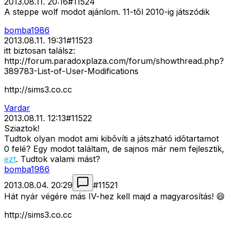
2013.08.11. 20:16
#
11524
A steppe wolf modot ajánlom. 11-tõl 2010-ig játszódik
bomba1986
2013.08.11. 19:31
#
11523
itt biztosan találsz:
http://forum.paradoxplaza.com/forum/showthread.php?
389783-List-of-User-Modifications
http://sims3.co.cc
Vardar
2013.08.11. 12:13
#
11522
Sziaztok!
Tudtok olyan modot ami kibõvíti a játszható idõtartamot
0 felé? Egy modot találtam, de sajnos már nem fejlesztik,
ezt
. Tudtok valami mást?
bomba1986
2013.08.04. 20:29
#
11521
Hát nyár végére más IV-hez kell majd a magyarosítás! 😄
http://sims3.co.cc