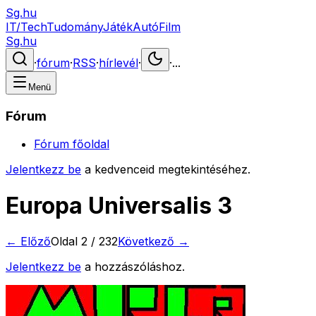
Sg.hu
IT/Tech
Tudomány
Játék
Autó
Film
Sg.hu
·
fórum
·
RSS
·
hírlevél
·
·
...
Menü
Fórum
Fórum főoldal
Jelentkezz be
a kedvenceid megtekintéséhez.
Europa Universalis 3
← Előző
Oldal
2
/
232
Következő →
Jelentkezz be
a hozzászóláshoz.