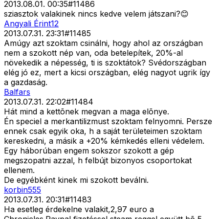
2013.08.01. 00:35
#
11486
sziasztok valakinek nincs kedve velem játszani?😊
Angyali Érint12
2013.07.31. 23:31
#
11485
Amúgy azt szoktam csinálni, hogy ahol az országban
nem a szokott nép van, oda betelepítek, 20%-al
növekedik a népesség, ti is szoktátok? Svédországban
elég jó ez, mert a kicsi országban, elég nagyot ugrik így
a gazdaság.
Balfars
2013.07.31. 22:02
#
11484
Hát mind a kettõnek megvan a maga elõnye.
Én speciel a merkantilizmust szoktam felnyomni. Persze
ennek csak egyik oka, h a saját területeimen szoktam
kereskedni, a másik a +20% kémkedés elleni védelem.
Egy háborúban engem sokszor szokott a gép
megszopatni azzal, h felbújt bizonyos csoportokat
ellenem.
De egyébként kinek mi szokott beválni.
korbin555
2013.07.31. 20:31
#
11483
Ha esetleg érdekelne valakit,2,97 euro a