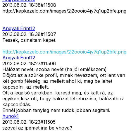
2013.08.02. 18:38
#
11508
http://kepkezelo.com/images/2j2oooio4jy7q1up2bfe.png
Angyali Érint12
2013.08.02. 18:38
#
11507
Tessék, csináltam képet.
http://kepkezelo.com/images/2j2oooio4jy7q1up2bfe.png
Angyali Érint12
2013.08.02. 18:27
#
11506
Hálózat nevét, szoba nevét (ha jól emlékszem)
Elõjött ez a szürke profil, minek nevezzem, ott lent van
két gomb féleség, az mellett ahol ki, meg be lehet
kapcsolni, az mellett.
Ott a legalsó sarokban, keresd meg, és katt rá, az
egyiken lesz ott, hogy hálózat létrehozása, hálózathoz
kapcsolódás.
Ennél jobban tényleg nem tudok jobban segíteni.
hunok1
2013.08.02. 18:23
#
11505
szoval az ipémet irja be vhova?