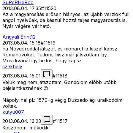
SuPeRHeRoo
2013.08.04. 17:35
#
11520
Az a magyarosítás erõsen hiányos, az újabb verziók full
angol nyelvûek, de készül hozzá teljes magyarosítás is.
Nyár végére várható.
Angyali Érint12
2013.08.04. 15:18
#
11519
ha Novgoroddal játszol, és monarchia leszel kapsz
Romanovokat. Tudom, hisz már játszottam így.
Moszkvánál így biztos, hogy kapsz.
szekhely
2013.08.04. 15:01
#
11518
Velük még nem játszottam. Gondolom elõbb utóbb
bejelentkeznének 😊.
Nápoly-nál pl.: 1570-ig végig Duzzado ági uralkodóim
voltak.
kutyu007
2013.08.04. 13:23
#
11517
Köszönöm, mûködik!