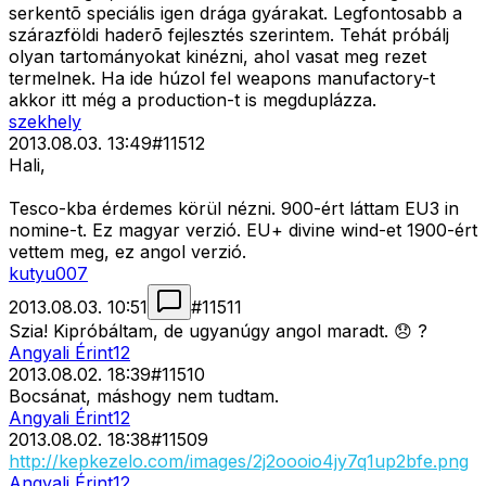
serkentõ speciális igen drága gyárakat. Legfontosabb a
szárazföldi haderõ fejlesztés szerintem. Tehát próbálj
olyan tartományokat kinézni, ahol vasat meg rezet
termelnek. Ha ide húzol fel weapons manufactory-t
akkor itt még a production-t is megduplázza.
szekhely
2013.08.03. 13:49
#
11512
Hali,
Tesco-kba érdemes körül nézni. 900-ért láttam EU3 in
nomine-t. Ez magyar verzió. EU+ divine wind-et 1900-ért
vettem meg, ez angol verzió.
kutyu007
2013.08.03. 10:51
#
11511
Szia! Kipróbáltam, de ugyanúgy angol maradt. 😞 ?
Angyali Érint12
2013.08.02. 18:39
#
11510
Bocsánat, máshogy nem tudtam.
Angyali Érint12
2013.08.02. 18:38
#
11509
http://kepkezelo.com/images/2j2oooio4jy7q1up2bfe.png
Angyali Érint12