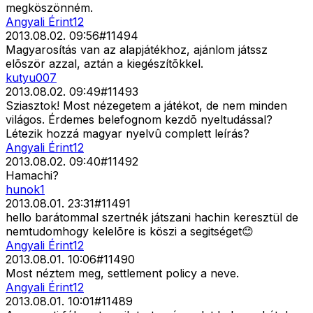
megköszönném.
Angyali Érint12
2013.08.02. 09:56
#
11494
Magyarosítás van az alapjátékhoz, ajánlom játssz
elõször azzal, aztán a kiegészítõkkel.
kutyu007
2013.08.02. 09:49
#
11493
Sziasztok! Most nézegetem a játékot, de nem minden
világos. Érdemes belefognom kezdõ nyeltudással?
Létezik hozzá magyar nyelvû complett leírás?
Angyali Érint12
2013.08.02. 09:40
#
11492
Hamachi?
hunok1
2013.08.01. 23:31
#
11491
hello barátommal szertnék játszani hachin keresztül de
nemtudomhogy kelelõre is köszi a segitséget😊
Angyali Érint12
2013.08.01. 10:06
#
11490
Most néztem meg, settlement policy a neve.
Angyali Érint12
2013.08.01. 10:01
#
11489