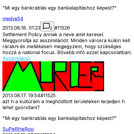
"Mi egy bankrablás egy bankalapításhoz képest?"
medve54
2013.08.18. 01:23
#
11526
2
Settlement Policy annak a neve amit keresel.
Meggyorsítja az asszimilációt. Minden városra külön kell
rárakni és mellékesen megjegyzem, hogy szükséges
hozzá a national focus. Bõvebb infó ezzel kapcsolatban:
Asszimiláció
2013.08.17. 19:54
#
11525
azt h a kultúrám a meghódított területeken terjedjen h
lehet gyorsítani?
"Mi egy bankrablás egy bankalapításhoz képest?"
SuPeRHeRoo