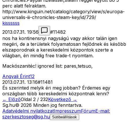
Chronicles.Paypal fizetéssel,steam reggel együtt bõ 5
perc alatt felraktam.
http://www.kinguin.net/catalog/category/view/s/europa-
universalis-iii-chronicles-steam-key/id/729/
kissssss
2013.07.31. 19:56
#
11482
nos ha kontinensnyi nagyságú vagy akkor talán igen
megéri, de a területek folyamatosan fejlõdnek és késõbb
elszaporodnak a kereskedelmi központok szerte a
világban, én mindig free trade-t nyomtam.
Mackószanitéc! ignored list: pares,tetsuo,
Angyali Érint12
2013.07.31. 13:16
#
11481
És szerinted melyik éri meg jobban? Érdemes egy
országban több kereskedelmi központnak lenni?
← Előző
Oldal
2
/
232
Következő →
Sg
.hu
©
2026
Minden jog fenntartva.
Adatvédelmi nyilatkozat
Impresszum
Fórum
E-mail:
szerkesztoseg@sg.hu
Sütibeállítások