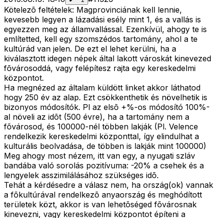
Kötelezõ feltételek: Magprovinciának kell lennie,
kevesebb legyen a lázadási esély mint 1, és a vallás is
egyezzen meg az államvallással. Ezenkívül, ahogy te is
említetted, kell egy szomszédos tartomány, ahol a te
kultúrád van jelen. De ezt el lehet kerülni, ha a
kiválasztott idegen népek által lakott városkát kinevezed
fõvárosoddá, vagy felépítesz rajta egy kereskedelmi
központot.
Ha megnézed az általam küldött linket akkor láthatod
hogy 250 év az alap. Ezt csökkenthetik és növelhetik is
bizonyos módosítók. Pl az elsõ +%-os módosító 100%-
al növeli az idõt (500 évre), ha a tartomány nem a
fõvárosod, és 100000-nél többen lakják (Pl. Velence
rendelkezik kereskedelmi központtal, így elindulhat a
kulturális beolvadása, de többen is lakják mint 100000)
Meg ahogy most nézem, itt van egy, a nyugati szláv
bandába való sorolás pozitívuma: -20% a csehek és a
lengyelek asszimilálásához szükséges idõ.
Tehát a kérdésedre a válasz nem, ha ország(ok) vannak
a fõkultúrával rendelkezõ anyaország és meghódított
területek közt, akkor is van lehetõséged fõvárosnak
kinevezni, vagy kereskedelmi központot építeni a