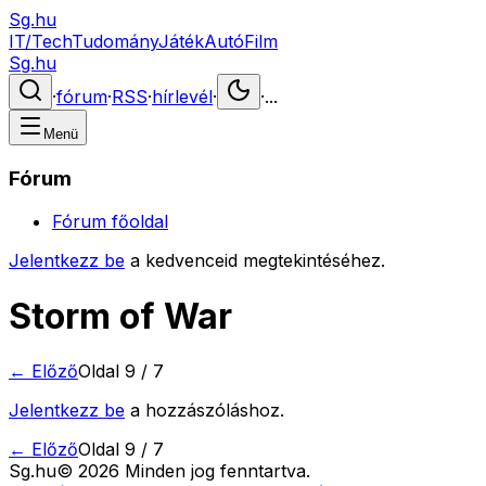
Sg.hu
IT/Tech
Tudomány
Játék
Autó
Film
Sg.hu
·
fórum
·
RSS
·
hírlevél
·
·
...
Menü
Fórum
Fórum főoldal
Jelentkezz be
a kedvenceid megtekintéséhez.
Storm of War
← Előző
Oldal
9
/
7
Jelentkezz be
a hozzászóláshoz.
← Előző
Oldal
9
/
7
Sg
.hu
©
2026
Minden jog fenntartva.