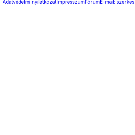
Adatvédelmi nyilatkozat
Impresszum
Fórum
E-mail:
szerkes