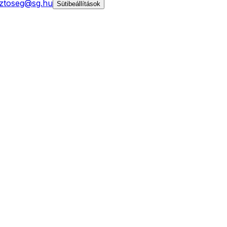
ztoseg@sg.hu
Sütibeállítások