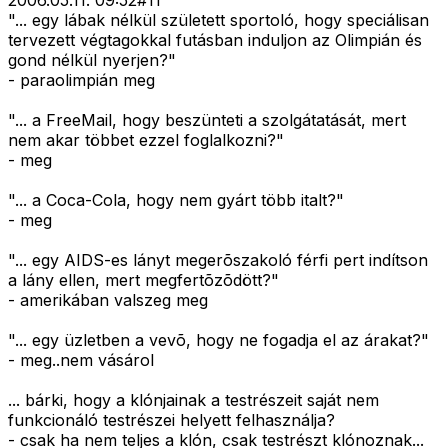
2006.05.11. 09:52
#
11
"... egy lábak nélkül született sportoló, hogy speciálisan
tervezett végtagokkal futásban induljon az Olimpián és
gond nélkül nyerjen?"
- paraolimpián meg
"... a FreeMail, hogy beszünteti a szolgátatását, mert
nem akar többet ezzel foglalkozni?"
- meg
"... a Coca-Cola, hogy nem gyárt több italt?"
- meg
"... egy AIDS-es lányt megerõszakoló férfi pert indítson
a lány ellen, mert megfertõzõdött?"
- amerikában valszeg meg
"... egy üzletben a vevõ, hogy ne fogadja el az árakat?"
- meg..nem vásárol
... bárki, hogy a klónjainak a testrészeit saját nem
funkcionáló testrészei helyett felhasználja?
- csak ha nem teljes a klón, csak testrészt klónoznak...