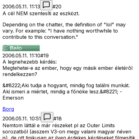
2006.05.11. 11:13
#
20
A cél NEM szentesíti az eszközt.
Depending on the chatter, the definition of "lol" may
vary. For example: "I have nothing worthwhile to
contribute to this conversation."
2006.05.11. 11:10
#
19
A legnehezebb kérdés:
Megtehetei-e az ember, hogy egy másik ember életérõl
rendelkezzen?
&#8222;Aki tudja a hogyant, mindig fog találni munkát.
Aki ismeri a miértet, mindig a főnöke lesz.&#8221; -
Emerson
Borg
2006.05.11. 10:51
#
18
Nemtom láttál e már részeket pl az Outer Limits
sorozatból (asszem V3-on megy valami magyar néven
is), de ott tipikusan az ilyen érdekes kérdéseket filmesítik