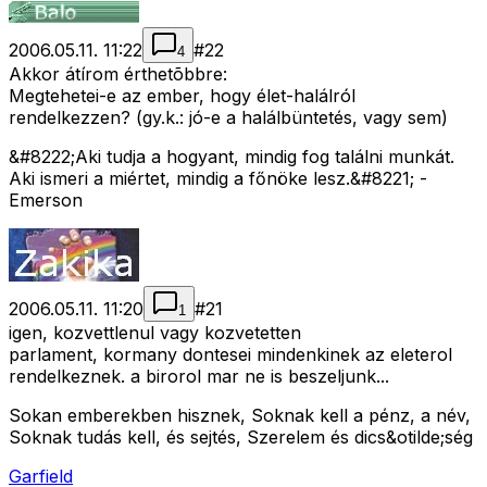
2006.05.11. 11:22
#
22
4
Akkor átírom érthetõbbre:
Megtehetei-e az ember, hogy élet-halálról
rendelkezzen? (gy.k.: jó-e a halálbüntetés, vagy sem)
&#8222;Aki tudja a hogyant, mindig fog találni munkát.
Aki ismeri a miértet, mindig a főnöke lesz.&#8221; -
Emerson
2006.05.11. 11:20
#
21
1
igen, kozvettlenul vagy kozvetetten
parlament, kormany dontesei mindenkinek az eleterol
rendelkeznek. a birorol mar ne is beszeljunk...
Sokan emberekben hisznek, Soknak kell a pénz, a név,
Soknak tudás kell, és sejtés, Szerelem és dics&otilde;ség
Garfield