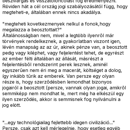
beszivárgás és visszatoloncolást fog eredményezni.
Röviden hát a cél ország jogi szabályozásától függ, hogy
megteheti-e, általában ennek nincs akadálya.
"megteheti kovetkezmenyek nelkul a fonok,hogy
megalazza a beosztottait?"
Általánosságban nem, mivel a legtöbb ilyenrõl már
törvények rendelkeznek, a gyakorlatban viszont igen,
lévén manapság az az úr, akinek pénze van, a beosztott
pedig vagy kiléphet, vagy feljelentést tehet, de egyrészt
az ember félti általában az állását, másrészt a
feljelentésbõl rendszerint perek lesznek, aminél
egyszerûen nem éri meg a macerát, költséget a dolog,
így inkább tûrik az emberek. Van persze egy olyan
része is, hogy szerzõdésben lemondhat bizonyos
jogairól a beosztott (persze, vannak olyan jogai, amikrõl
semmiképp nem mondhat le, mert még ha elkészül egy
ilyen szerzõdés, akkor is semmisnek fog nyilvánulni a
jog elött.
"...egy technológiailag fejlettebb idegen civilizáció..."
Persze, csak azt kell mérlegelnie, hogy esetleg egyéb