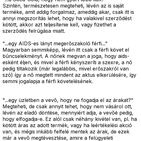
Szintén, természetesen megteheti, lévén az is saját
terméke, amit addig forgalmaz, ameddig akar, csak itt is
annyi megszorítás lehet, hogy ha valakivel szerzõdést
kötött, akkor azt teljesítenie kell, vagy fizethet a
szerzõdés felrúgása miatt.
"...egy AIDS-es lányt megerõszakoló férfi..."
Magyarban semmiképp, lévén itt csak a férfi követ el
bûncselekményt. A nõnek megvan a joga, hogy aids-
esként éljen, és mivel a férfi kényszeríti a szexre, a nõ
pedig tiltakozik (már legalábbis, mivel erõszakról van
szó) így a nõ megtett mindent az aktus elkerülésére, így
semmi jogalapja a férfi követelésének.
"...egy üzletben a vevõ, hogy ne fogadja el az árakat?"
Megteheti, de csak annyit tehet, hogy nem vásárol ott,
lévén az eladó döntése, mennyiért adja, a vevõé pedig,
hogy elfogadja-e. Ez alól csak néhány kivétel van, pl. ha
kötött áras az adott termék, vagy ha leértékelési akció
van, és mégis inkább felfelé mentek az árak, de ezek
már a vevõ megtévesztése, amire a felügyeleti