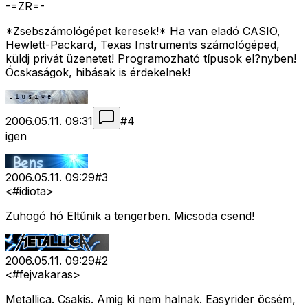
-=ZR=-
*Zsebszámológépet keresek!* Ha van eladó CASIO,
Hewlett-Packard, Texas Instruments számológéped,
küldj privát üzenetet! Programozható típusok el?nyben!
Ócskaságok, hibásak is érdekelnek!
2006.05.11. 09:31
#
4
igen
2006.05.11. 09:29
#
3
<#idiota>
Zuhogó hó Eltűnik a tengerben. Micsoda csend!
2006.05.11. 09:29
#
2
<#fejvakaras>
Metallica. Csakis. Amig ki nem halnak. Easyrider öcsém,