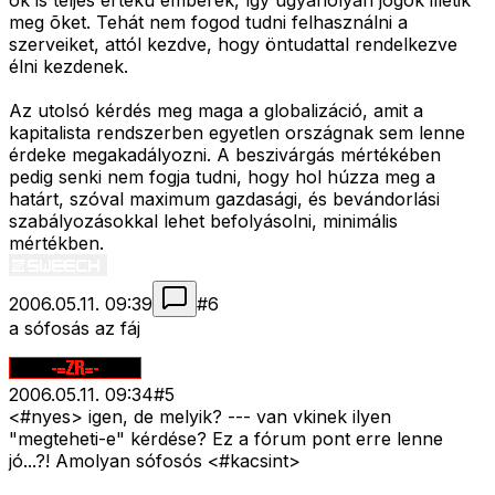
õk is teljes értékû emberek, így ugyanolyan jogok illetik
meg õket. Tehát nem fogod tudni felhasználni a
szerveiket, attól kezdve, hogy öntudattal rendelkezve
élni kezdenek.
Az utolsó kérdés meg maga a globalizáció, amit a
kapitalista rendszerben egyetlen országnak sem lenne
érdeke megakadályozni. A beszivárgás mértékében
pedig senki nem fogja tudni, hogy hol húzza meg a
határt, szóval maximum gazdasági, és bevándorlási
szabályozásokkal lehet befolyásolni, minimális
mértékben.
2006.05.11. 09:39
#
6
a sófosás az fáj
2006.05.11. 09:34
#
5
<#nyes>
igen, de melyik? --- van vkinek ilyen
"megteheti-e" kérdése? Ez a fórum pont erre lenne
jó...?! Amolyan sófosós <#kacsint>