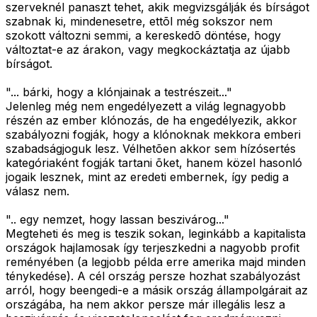
szerveknél panaszt tehet, akik megvizsgálják és bírságot
szabnak ki, mindenesetre, ettõl még sokszor nem
szokott változni semmi, a kereskedõ döntése, hogy
változtat-e az árakon, vagy megkockáztatja az újabb
bírságot.
"... bárki, hogy a klónjainak a testrészeit..."
Jelenleg még nem engedélyezett a világ legnagyobb
részén az ember klónozás, de ha engedélyezik, akkor
szabályozni fogják, hogy a klónoknak mekkora emberi
szabadságjoguk lesz. Vélhetõen akkor sem hízósertés
kategóriaként fogják tartani õket, hanem közel hasonló
jogaik lesznek, mint az eredeti embernek, így pedig a
válasz nem.
".. egy nemzet, hogy lassan beszivárog..."
Megteheti és meg is teszik sokan, leginkább a kapitalista
országok hajlamosak így terjeszkedni a nagyobb profit
reményében (a legjobb példa erre amerika majd minden
ténykedése). A cél ország persze hozhat szabályozást
arról, hogy beengedi-e a másik ország állampolgárait az
országába, ha nem akkor persze már illegális lesz a