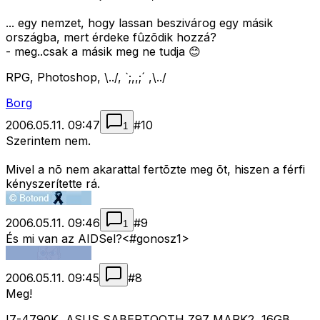
... egy nemzet, hogy lassan beszivárog egy másik
országba, mert érdeke fûzõdik hozzá?
- meg..csak a másik meg ne tudja 😊
RPG, Photoshop, \../, `;,,;´ ,\../
Borg
2006.05.11. 09:47
#
10
1
Szerintem nem.
Mivel a nõ nem akarattal fertõzte meg õt, hiszen a férfi
kényszerítette rá.
2006.05.11. 09:46
#
9
1
És mi van az AIDSel?<#gonosz1>
2006.05.11. 09:45
#
8
Meg!
I7-4790K, ASUS SABERTOOTH Z97 MARK2, 16GB