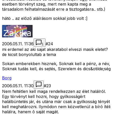
esetben törvényt szeg, mert nem kapta meg a
társadalom felhatalmazását erre a tisztogatásra.. stb.)
hátö .. az előző aláírásom sokkal jobb volt :]
2006.05.11. 11:36
#
24
1
mi erdemel az aki sajat akaratabol elveszi masik eletet?
de kicsit bonyolultab a tema
Sokan emberekben hisznek, Soknak kell a pénz, a név,
Soknak tudás kell, és sejtés, Szerelem és dics&otilde;ség
Borg
2006.05.11. 11:30
#
23
Nem feltétlen kell maga rendelkezzen az élet halálról.
Egy törvényt kell hozni, hogy gyilkosságért
halálbüntetés jár, és utána már csak a gyilkosság tényét
kell meghatározni. Ilymódon nem közvetlenül a bíró ítéli
halálra, hanem õ saját magát.