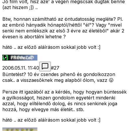
Jó film volt, hisz azé' a végén mégiscsak dugtak benne
(azt hiszem ;]) ..
Btw, honnan számítható az öntudatosság megléte? Pl.
az embrió hányadik hónaptól/héttõl "él"? Vagy "mivel
senki nem emlékszik az elsõ 3 évre az életébõl" akár 2
évesen is abortálni lehetne
?
hátö .. az előző aláírásom sokkal jobb volt :]
2006.05.11. 11:40
#
27
Büntetést? 10 év csendes pihenõ és gondolkozzon
csak.. a visszaesõknek meg alapból ólom, vazz 😛
Persze itt igazából az a kérdés, hogy hogyan büntessék
a gyilkosságot, hiszen gondolom egyetért mindenki
azzal, hogy elítélendõ dolog, és nincs senkinek joga
hozzá, hogy elvegye más életét.. stb.
hátö .. az előző aláírásom sokkal jobb volt :]