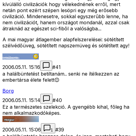
kívülálló civilizációk hogy vélekednének errõl, mert
netán pont ezért szépen lesöpri egy még erõsebb
civilizáció. Mindenesetre, sokkal egyszerûbb lenne, ha
nem civilizációt, hanem országot mondanál, azzal csak
átraknád az egészet sci-fibõl a valóságba...
A mai magyar átlagember alapfelszerelései: sötétített
szélvédőüveg, sötétített napszemüveg és sötétített agy!
2006.05.11. 15:16
#
41
a halálbüntetést betiltanám.. senki ne ítélkezzen az
embertársa élete felett😊
Borg
2006.05.11. 15:14
#
40
Ez a természetes szelekció. A gyengébb kihal, fõleg ha
nem alkalmazkodóképes.
2006.05.11. 15:06
#
39
1