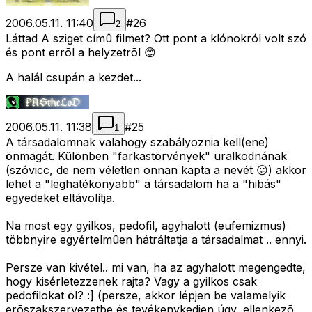
2006.05.11. 11:40
#
26
2
Láttad A sziget címû filmet? Ott pont a klónokról volt szó
és pont errõl a helyzetrõl 😊
A halál csupán a kezdet...
2006.05.11. 11:38
#
25
1
A társadalomnak valahogy szabályoznia kell(ene)
önmagát. Különben "farkastörvények" uralkodnának
(szóvicc, de nem véletlen onnan kapta a nevét 😛) akkor
lehet a "leghatékonyabb" a társadalom ha a "hibás"
egyedeket eltávolítja.
Na most egy gyilkos, pedofil, agyhalott (eufemizmus)
többnyire egyértelmûen hátráltatja a társadalmat .. ennyi.
Persze van kivétel.. mi van, ha az agyhalott megengedte,
hogy kisérletezzenek rajta? Vagy a gyilkos csak
pedofilokat öl? :] (persze, akkor lépjen be valamelyik
erõszakszervezetbe és tevékenykedjen úgy, ellenkezõ