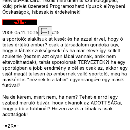
Hewlett-Packard, Texas Instruments számológéped,
küldj privát üzenetet! Programozható típusok el?nyben!
Ócskaságok, hibásak is érdekelnek!
2006.05.11. 10:15
#
15
1
a sportoló: alakítsuk át kissé: és ha azzal érvel, hogy õ
teljes értékû ember? csak a társadalom gondolja úgy,
hogy a lábak szükségesek! és ha már eleve így kellett
születnie (teszem azt olyan lábai vannak, amik nem
eltávolíthatóak), tehát spotolónak TERVEZTÉK?! ha egy
sportágban a jobb eredmény a cél és csak az, akkor egy
saját magát teljesen ép embernek valló sportoló, még ha
másként is "néznek ki a lábai" egyenrangú-e egy másik
futóval?
Na de kérem, miért nem, ha nem? Tehet-e arról egy
szabad merülõ búvár, hogy olyanok az ADOTTSÁGai,
hogy jobb a többinél? Hiszen azok a lábak is csak
adottságok!
-=ZR=-