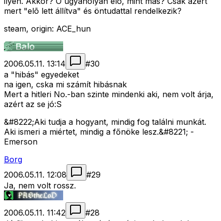
ilyen. Akkor? Õ ugyanolyan élõ, mint más? Csak azért
mert "elõ lett állítva" és öntudattal rendelkezik?
steam, origin: ACE_hun
2006.05.11. 13:14
#
30
a "hibás" egyedeket
na igen, cska mi számít hibásnak
Mert a hitleri No.-ban szinte mindenki aki, nem volt árja,
azért az se jó:S
&#8222;Aki tudja a hogyant, mindig fog találni munkát.
Aki ismeri a miértet, mindig a főnöke lesz.&#8221; -
Emerson
Borg
2006.05.11. 12:08
#
29
Ja, nem volt rossz.
2006.05.11. 11:42
#
28