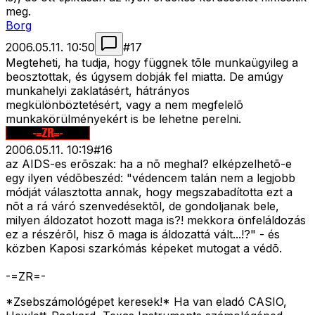
meg.
Borg
2006.05.11. 10:50
#
17
Megteheti, ha tudja, hogy függnek tõle munkaügyileg a
beosztottak, és úgysem dobják fel miatta. De amúgy
munkahelyi zaklatásért, hátrányos
megkülönböztetésért, vagy a nem megfelelõ
munkakörülményekért is be lehetne perelni.
2006.05.11. 10:19
#
16
az AIDS-es erõszak: ha a nõ meghal? elképzelhetõ-e
egy ilyen védõbeszéd: "védencem talán nem a legjobb
módját választotta annak, hogy megszabadította ezt a
nõt a rá váró szenvedésektõl, de gondoljanak bele,
milyen áldozatot hozott maga is?! mekkora önfeláldozás
ez a részérõl, hisz õ maga is áldozattá vált...!?" - és
közben Kaposi szarkómás képeket mutogat a védõ.
-=ZR=-
*Zsebszámológépet keresek!* Ha van eladó CASIO,