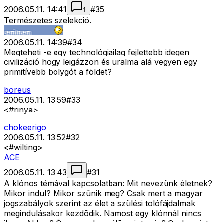
2006.05.11. 14:41
#
35
1
Természetes szelekció.
2006.05.11. 14:39
#
34
Megteheti -e egy technológiailag fejlettebb idegen
civilizáció hogy leigázzon és uralma alá vegyen egy
primitívebb bolygót a földet?
boreus
2006.05.11. 13:59
#
33
<#rinya>
chokeerigo
2006.05.11. 13:52
#
32
<#wilting>
ACE
2006.05.11. 13:43
#
31
A klónos témával kapcsolatban: Mit nevezünk életnek?
Mikor indul? Mikor szûnik meg? Csak mert a magyar
jogszabályok szerint az élet a szülési tolófájdalmak
megindulásakor kezdõdik. Namost egy klónnál nincs