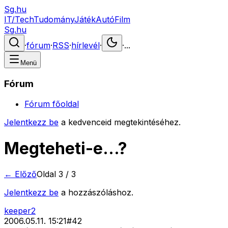
Sg.hu
IT/Tech
Tudomány
Játék
Autó
Film
Sg.hu
·
fórum
·
RSS
·
hírlevél
·
·
...
Menü
Fórum
Fórum főoldal
Jelentkezz be
a kedvenceid megtekintéséhez.
Megteheti-e...?
← Előző
Oldal
3
/
3
Jelentkezz be
a hozzászóláshoz.
keeper2
2006.05.11. 15:21
#
42