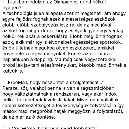
"...futásban induljon az Olimpián és gond nélkül
nyerjen?"
A technológia jelen állapota szerint megteheti, ám ahogy
egyre fejlõdni fognak ezek a mesterséges eszközök,
elöbb-utóbb szabályozás lesz rá, de az még jóval
azelött fog megtörténni, hogy esélye legyen egy végtag
nélkülinek akár a bekerülésre. Elöbb még jönni fognak
azok, akik már így is élvonalbeli egészséges sportolók,
és õk ültetnek magukba olyan eszközöket, amikkel
növelhetik a teljesítményüket. Ennek az elõfutára
napjainkban a dopping. Ma még csak vegyszerekkel
próbálják javítani teljesítményüket, késöbb majd jönnek a
kütyük is.
"...FreeMail, hogy beszünteti a szolgátatását..."
Persze, sõt, valahol benne is van a regisztrációban,
hogy változtathatnak a rendszeren, vagy akár indok
nélkül törölhetnek levelesládákat. Mivel nem vállaltak
semmi kötelezettséget a tevékenységük folytatására így
mások max. megpróbálhatják meggyõzni a folytatásról,
de az már az õ döntése.
"...a Coca-Cola, hogy nem gyárt több italt?"