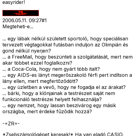
easyrider!
2006.05.11. 09:27
#
1
Megteheti-e...
... egy lábak nélkül született sportoló, hogy speciálisan
tervezett végtagokkal futásban induljon az Olimpián és
gond nélkül nyerjen?
... a FreeMail, hogy beszünteti a szolgátatását, mert nem
akar többet ezzel foglalkozni?
... a Coca-Cola, hogy nem gyárt több italt?
... egy AIDS-es lányt megerõszakoló férfi pert indítson a
lány ellen, mert megfertõzõdött?
... egy üzletben a vevõ, hogy ne fogadja el az árakat?
... bárki, hogy a klónjainak a testrészeit saját nem
funkcionáló testrészei helyett felhasználja?
... egy nemzet, hogy lassan beszivárog egy másik
országba, mert érdeke fûzõdik hozzá?
-=ZR=-
*Zsebszámológépet keresek!* Ha van eladó CASIO,