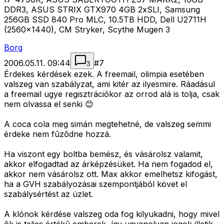
DDR3, ASUS STRIX GTX970 4GB 2xSLI, Samsung
256GB SSD 840 Pro MLC, 10.5TB HDD, Dell U2711H
(2560x1440), CM Stryker, Scythe Mugen 3
Borg
2006.05.11. 09:44
#
7
3
Érdekes kérdések ezek. A freemail, olimpia esetében
valszeg van szabályzat, ami kitér az ilyesmire. Ráadásul
a freemail ugye regisztrációkor az orrod alá is tolja, csak
nem olvassa el senki 😊
A coca cola meg simán megtehetné, de valszeg semmi
érdeke nem fûzõdne hozzá.
Ha viszont egy boltba bemész, és vásárolsz valamit,
akkor elfogadtad az árképzésüket. Ha nem fogadod el,
akkor nem vásárolsz ott. Max akkor emelhetsz kifogást,
ha a GVH szabályozásai szempontjából követ el
szabálysértést az üzlet.
A klónok kérdése valszeg oda fog kilyukadni, hogy mivel