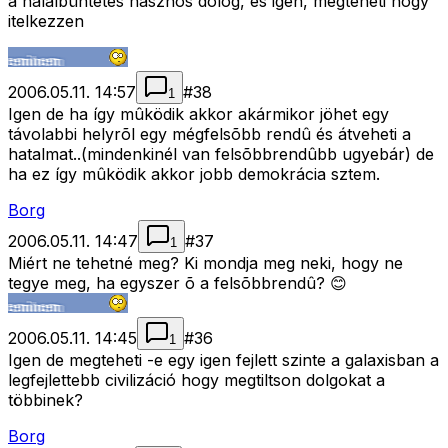
a halálbüntetés hasznos dolog, és igen, megteheti hogy
itelkezzen
2006.05.11. 14:57
#
38
1
Igen de ha így mûködik akkor akármikor jöhet egy
távolabbi helyrõl egy mégfelsõbb rendû és átveheti a
hatalmat..(mindenkinél van felsõbbrendûbb ugyebár) de
ha ez így mûködik akkor jobb demokrácia sztem.
Borg
2006.05.11. 14:47
#
37
1
Miért ne tehetné meg? Ki mondja meg neki, hogy ne
tegye meg, ha egyszer õ a felsõbbrendû? 😊
2006.05.11. 14:45
#
36
1
Igen de megteheti -e egy igen fejlett szinte a galaxisban a
legfejlettebb civilizáció hogy megtiltson dolgokat a
többinek?
Borg