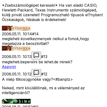
*Zsebszámológépet keresek!* Ha van eladó CASIO,
Hewlett-Packard, Texas Instruments számológéped,
küldj privát üzenetet! Programozható típusok el?nyben!
Ócskaságok, hibásak is érdekelnek!
2006.05.11. 10:14
#
14
megteheti kovetkezmenyek nelkul a fonok,hogy
megalazza a beosztottait?
2006.05.11. 10:13
#
13
megteheti.beperelni be lehet.de minek?
Aspyrin
2006.05.11. 10:12
#
12
A miép titkosügynöke vagy?<#banplz>
Neked, mint kívülállónak, mi a véleményed az
intelligenciáról?