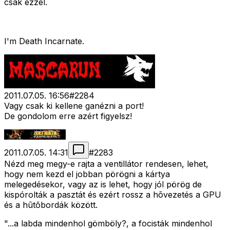
csak ezzel.
I'm Death Incarnate.
2011.07.05. 16:56
#
2284
Vagy csak ki kellene ganézni a port!
De gondolom erre azért figyelsz!
2011.07.05. 14:31
#
2283
Nézd meg megy-e rajta a ventillátor rendesen, lehet,
hogy nem kezd el jobban pörögni a kártya
melegedésekor, vagy az is lehet, hogy jól pörög de
kispórolták a pasztát és ezért rossz a hõvezetés a GPU
és a hûtõbordák között.
"...a labda mindenhol gömböly?, a focisták mindenhol