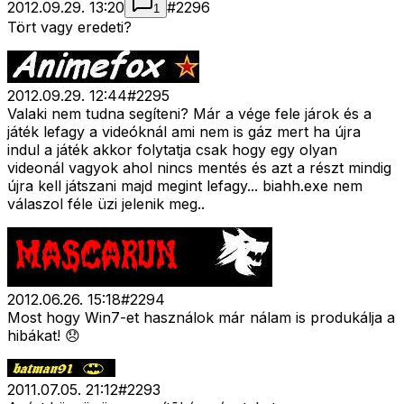
2012.09.29. 13:20
#
2296
1
Tört vagy eredeti?
2012.09.29. 12:44
#
2295
Valaki nem tudna segíteni? Már a vége fele járok és a
játék lefagy a videóknál ami nem is gáz mert ha újra
indul a játék akkor folytatja csak hogy egy olyan
videonál vagyok ahol nincs mentés és azt a részt mindig
újra kell játszani majd megint lefagy... biahh.exe nem
válaszol féle üzi jelenik meg..
2012.06.26. 15:18
#
2294
Most hogy Win7-et használok már nálam is produkálja a
hibákat! 😞
2011.07.05. 21:12
#
2293