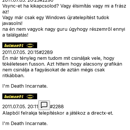
2011.07.05. 20:23
#
2290
Vsync-et ha kikapcsolod? Vagy élsimítás vagy mi a frász
az!
Vagy már csak egy Windows újratelepítést tudok
javasolni!
na én nem vagyok nagy guru úgyhogy részemrõl ennyi
a találgatás!
2011.07.05. 20:15
#
2289
Én már tényleg nem tudom mit csináljak vele, hogy
tökéletesen fusson. Azt hittem hogy alacsony grafikán
nem csinálja a fagyásokat de aztán mégis csak
ritkábban.
I'm Death Incarnate.
2011.07.05. 20:11
#
2288
Alapból felrakja telepítéskor a játékoz a directx-et.
I'm Death Incarnate.