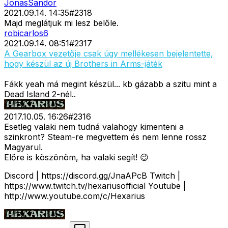
JonasSandor
2021.09.14. 14:35
#
2318
Majd meglátjuk mi lesz belőle.
robicarlos6
2021.09.14. 08:51
#
2317
A Gearbox vezetője csak úgy mellékesen bejelentette,
hogy készül az új Brothers in Arms-játék
Fákk yeah má megint készül... kb gázabb a szitu mint a
Dead Island 2-nél..
2017.10.05. 16:26
#
2316
Esetleg valaki nem tudná valahogy kimenteni a
szinkront? Steam-re megvettem és nem lenne rossz
Magyarul.
Előre is köszönöm, ha valaki segít! 😉
Discord | https://discord.gg/JnaAPcB Twitch |
https://www.twitch.tv/hexariusofficial Youtube |
http://www.youtube.com/c/Hexarius