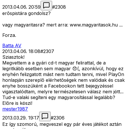
2013.04.06. 20:59
#
2308
erõspistára gondolsz?
vagy magyaritasra? mert arra: www.magyaritasok.hu ...
Forza.
Batta AV
2013.04.06. 18:08
#
2307
Sziasztok!
Megvettem a a gyári cd-t magyar felirattal, de a
legritkább esetben sem magyar 😞(, azonkívül, hogy ez
enyhén felizgatott mást nem tudtam tenni, mivel PlayOn
honlapján szereplõ elérhetõségek nem valódiak és csak
enyhe bosszúként a Facebookon tett bejegyzéssel
vigasztalódtam, melyre természetesen válasz nem jött...
Tud-e valaki segíteni egy magyarosítással legalább?
Elõre is köszi!
mester1987
2013.03.29. 19:17
#
2306
Ez így szomorú, megveszel egy pár éves játékot aztán