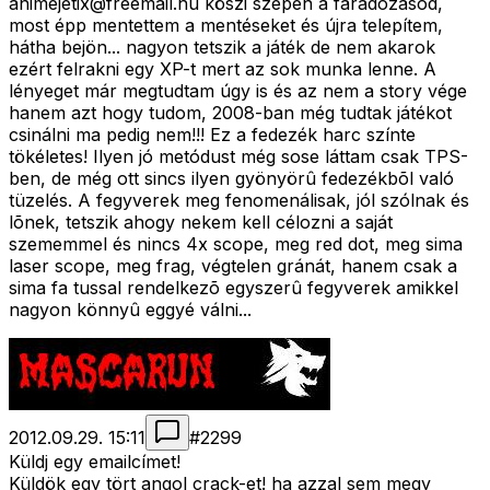
animejetix@freemail.hu
köszi szépen a fáradozásod,
most épp mentettem a mentéseket és újra telepítem,
hátha bejön... nagyon tetszik a játék de nem akarok
ezért felrakni egy XP-t mert az sok munka lenne. A
lényeget már megtudtam úgy is és az nem a story vége
hanem azt hogy tudom, 2008-ban még tudtak játékot
csinálni ma pedig nem!!! Ez a fedezék harc színte
tökéletes! Ilyen jó metódust még sose láttam csak TPS-
ben, de még ott sincs ilyen gyönyörû fedezékbõl való
tüzelés. A fegyverek meg fenomenálisak, jól szólnak és
lõnek, tetszik ahogy nekem kell célozni a saját
szememmel és nincs 4x scope, meg red dot, meg sima
laser scope, meg frag, végtelen gránát, hanem csak a
sima fa tussal rendelkezõ egyszerû fegyverek amikkel
nagyon könnyû eggyé válni...
2012.09.29. 15:11
#
2299
Küldj egy emailcímet!
Küldök egy tört angol crack-et! ha azzal sem megy