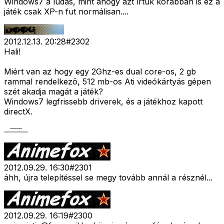
Windows7 a ludas, mint ahogy azt írtuk korábban is ez a
játék csak XP-n fut normálisan....
2012.12.13. 20:28
#
2302
Hali!
Miért van az hogy egy 2Ghz-es dual core-os, 2 gb
rammal rendelkezõ, 512 mb-os Ati videókártyás gépen
szét akadja magát a játék?
Windows7 legfrissebb driverek, és a játékhoz kapott
directX.
...::::::...
2012.09.29. 16:30
#
2301
áhh, újra telepítéssel se megy tovább annál a résznél...
2012.09.29. 16:19
#
2300