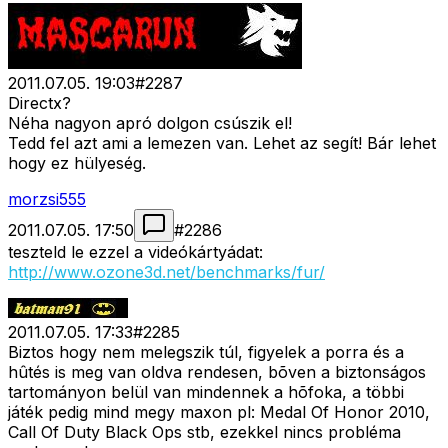
2011.07.05. 19:03
#
2287
Directx?
Néha nagyon apró dolgon csúszik el!
Tedd fel azt ami a lemezen van. Lehet az segít! Bár lehet
hogy ez hülyeség.
morzsi555
2011.07.05. 17:50
#
2286
teszteld le ezzel a videókártyádat:
http://www.ozone3d.net/benchmarks/fur/
2011.07.05. 17:33
#
2285
Biztos hogy nem melegszik túl, figyelek a porra és a
hûtés is meg van oldva rendesen, bõven a biztonságos
tartományon belül van mindennek a hõfoka, a többi
játék pedig mind megy maxon pl: Medal Of Honor 2010,
Call Of Duty Black Ops stb, ezekkel nincs probléma