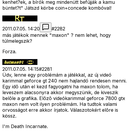
kenhet?ek, a bírók meg mindenütt befújják a kamu
büntet?t" Játszd körbe coin+concede kombóval!
2011.07.05. 14:20
#
2282
más játékok mennek "maxon" ? nem lehet, hogy
túlmelegszik?
Forza.
2011.07.05. 14:15
#
2281
Üdv, lenne egy problémám a játékkal, az új videó
karimmal geforce gt 240 nem hajlandó rendesen menni.
Egy idõ után el kezd fagyogatni ha maxon tolom, ha
leveszem alacsonyra akkor megyszünik, de kiveszik
belõle a grafika. Elõzõ videókarimmal geforce 7800 gtx
maxon nem volt ilyen problémám. Ha tudtok valami
orvosságot erre akkor írjatok. Válaszotokért elõre is
kössz.
I'm Death Incarnate.