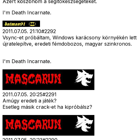
Azért köszönöm a segítõkészségeteket.
I'm Death Incarnate.
2011.07.05. 21:10
#
2292
Vsync-et próbáltam, Windows karácsony környékén lett
újratelepítve, eredeti fémdobozos, magyar szinkronos.
I'm Death Incarnate.
2011.07.05. 20:25
#
2291
Amúgy eredeti a játék?
Esetleg másik crack-et ha kipróbálsz?