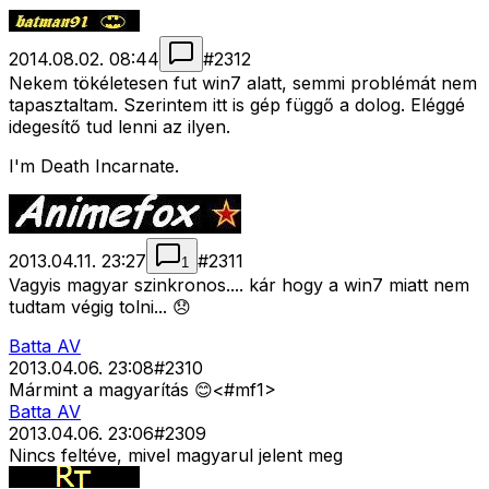
2014.08.02. 08:44
#
2312
Nekem tökéletesen fut win7 alatt, semmi problémát nem
tapasztaltam. Szerintem itt is gép függő a dolog. Eléggé
idegesítő tud lenni az ilyen.
I'm Death Incarnate.
2013.04.11. 23:27
#
2311
1
Vagyis magyar szinkronos.... kár hogy a win7 miatt nem
tudtam végig tolni... 😞
Batta AV
2013.04.06. 23:08
#
2310
Mármint a magyarítás 😊<#mf1>
Batta AV
2013.04.06. 23:06
#
2309
Nincs feltéve, mivel magyarul jelent meg