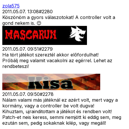
zola575
2011.05.07. 13:08
#
2280
Köszönöm a gyors válaszotokat! A controller volt a
gond nekem is. 😊
2011.05.07. 09:51
#
2279
Ha tört játékot szereztél akkor elõfordulhat!
Próbálj meg valamit vacakolni az egérrel. Lehet az
rendbeteszi!
2011.05.07. 09:50
#
2278
Nálam valami más játéknál ez azért volt, mert vagy a
kormány, vagy a controller be volt dugva!
Kihuztam, ujrainditottam a játékot és rendben volt!
Patch-et neis keress, semmi nemjött ki eddig sem, meg
ezután sem, pedig sokaknak kilép, vagy megáll!