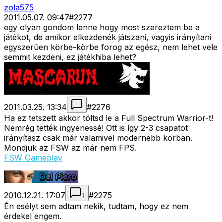
zola575
2011.05.07. 09:47
#
2277
egy olyan gondom lenne hogy most szereztem be a
játékot, de amikor elkezdenék játszani, vagyis irányítani
egyszerûen körbe-körbe forog az egész, nem lehet vele
semmit kezdeni, ez játékhiba lehet?
2011.03.25. 13:34
#
2276
Ha ez tetszett akkor töltsd le a Full Spectrum Warrior-t!
Nemrég tették ingyenessé! Ott is így 2-3 csapatot
irányítasz csak már valamivel modernebb korban.
Mondjuk az FSW az már nem FPS.
FSW Gameplay
2010.12.21. 17:07
#
2275
1
Én esélyt sem adtam nekik, tudtam, hogy ez nem
érdekel engem.