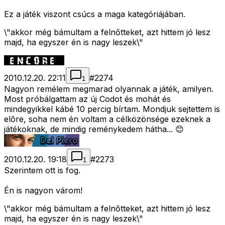
Ez a játék viszont csúcs a maga kategóriájában.
\"akkor még bámultam a felnőtteket, azt hittem jó lesz
majd, ha egyszer én is nagy leszek\"
2010.12.20. 22:11
#
2274
1
Nagyon remélem megmarad olyannak a játék, amilyen.
Most próbálgattam az új Codot és mohát és
mindegyikkel kábé 10 percig bírtam. Mondjuk sejtettem is
elõre, soha nem én voltam a célközönsége ezeknek a
játékoknak, de mindig reménykedem hátha... 😊
2010.12.20. 19:18
#
2273
1
Szerintem ott is fog.
Én is nagyon várom!
\"akkor még bámultam a felnőtteket, azt hittem jó lesz
majd, ha egyszer én is nagy leszek\"