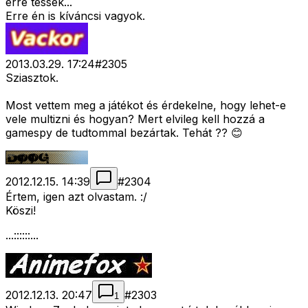
erre tessék...
Erre én is kíváncsi vagyok.
2013.03.29. 17:24
#
2305
Sziasztok.
Most vettem meg a játékot és érdekelne, hogy lehet-e
vele multizni és hogyan? Mert elvileg kell hozzá a
gamespy de tudtommal bezártak. Tehát ?? 😊
2012.12.15. 14:39
#
2304
Értem, igen azt olvastam. :/
Köszi!
...::::::...
2012.12.13. 20:47
#
2303
1