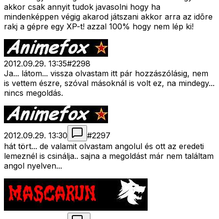
akkor csak annyit tudok javasolni hogy ha
mindenképpen végig akarod játszani akkor arra az idõre
rakj a gépre egy XP-t! azzal 100% hogy nem lép ki!
2012.09.29. 13:35
#
2298
Ja... látom... vissza olvastam itt pár hozzászólásig, nem
is vettem észre, szóval másoknál is volt ez, na mindegy...
nincs megoldás.
2012.09.29. 13:30
#
2297
hát tört... de valamit olvastam angolul és ott az eredeti
lemeznél is csinálja.. sajna a megoldást már nem találtam
angol nyelven...