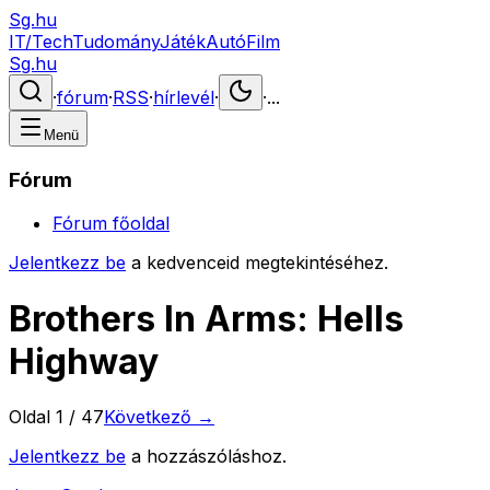
Sg.hu
IT/Tech
Tudomány
Játék
Autó
Film
Sg.hu
·
fórum
·
RSS
·
hírlevél
·
·
...
Menü
Fórum
Fórum főoldal
Jelentkezz be
a kedvenceid megtekintéséhez.
Brothers In Arms: Hells
Highway
Oldal
1
/
47
Következő →
Jelentkezz be
a hozzászóláshoz.