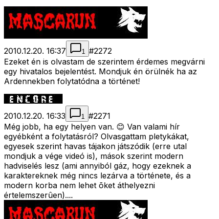
2010.12.20. 16:37
#
2272
1
Ezeket én is olvastam de szerintem érdemes megvárni
egy hivatalos bejelentést. Mondjuk én örülnék ha az
Ardennekben folytatódna a történet!
2010.12.20. 16:33
#
2271
1
Még jobb, ha egy helyen van. 😊 Van valami hír
egyébként a folytatásról? Olvasgattam pletykákat,
egyesek szerint havas tájakon játszódik (erre utal
mondjuk a vége videó is), mások szerint modern
hadviselés lesz (ami annyiból gáz, hogy ezeknek a
karaktereknek még nincs lezárva a története, és a
modern korba nem lehet õket áthelyezni
értelemszerûen)....