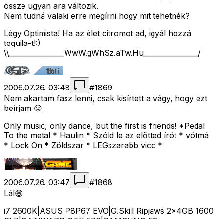
össze ugyan ara változik.
Nem tudná valaki erre megírni hogy mit tehetnék?
Légy Optimista! Ha az élet citromot ad, igyál hozzá
tequila-t!:)
\\________________WwW.gWhSz.aTw.Hu________________/
2006.07.26. 03:48
#
1869
Nem akartam fasz lenni, csak kisírtett a vágy, hogy ezt
beírjam 😛
Only music, only dance, but the first is friends! *Pedal
To the metal * Haulin * Szóld le az előtted írót * vótmá
* Lock On * Zöldszar * LEGszarabb vicc *
2006.07.26. 03:47
#
1868
Lál😄
i7 2600K|ASUS P8P67 EVO|G.Skill Ripjaws 2x4GB 1600