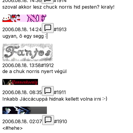
2006.08.18. 14:36
#
1914
szoval akkor lesz chuck norris hid pesten? kiraly!
2006.08.18. 14:24
#
1913
ugyan, õ egy segg :|
2006.08.18. 13:58
#
1912
de a chuk norris nyert végül
2006.08.18. 08:35
#
1911
Inkabb Jáccácuppá hidnak kellett volna irni :-)
2006.08.18. 02:07
#
1910
<#hehe>