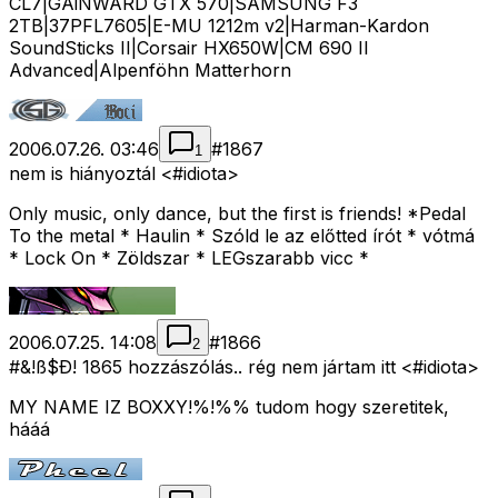
CL7|GAiNWARD GTX 570|SAMSUNG F3
2TB|37PFL7605|E-MU 1212m v2|Harman-Kardon
SoundSticks II|Corsair HX650W|CM 690 II
Advanced|Alpenföhn Matterhorn
2006.07.26. 03:46
#
1867
1
nem is hiányoztál <#idiota>
Only music, only dance, but the first is friends! *Pedal
To the metal * Haulin * Szóld le az előtted írót * vótmá
* Lock On * Zöldszar * LEGszarabb vicc *
2006.07.25. 14:08
#
1866
2
#&!ß$Ð! 1865 hozzászólás.. rég nem jártam itt <#idiota>
MY NAME IZ BOXXY!%!%% tudom hogy szeretitek,
hááá