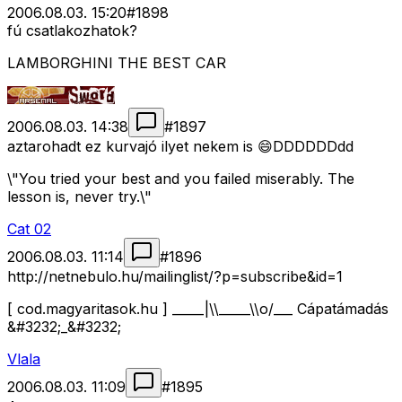
2006.08.03. 15:20
#
1898
fú csatlakozhatok?
LAMBORGHINI THE BEST CAR
2006.08.03. 14:38
#
1897
aztarohadt ez kurvajó ilyet nekem is 😄DDDDDDdd
\"You tried your best and you failed miserably. The
lesson is, never try.\"
Cat 02
2006.08.03. 11:14
#
1896
http://netnebulo.hu/mailinglist/?p=subscribe&id=1
[ cod.magyaritasok.hu ] _____|\\_____\\o/___ Cápatámadás
&#3232;_&#3232;
Vlala
2006.08.03. 11:09
#
1895