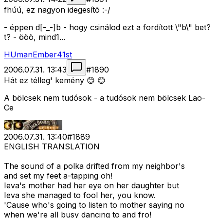
fhúú, ez nagyon idegesítõ :-/
- éppen d[-_-]b - hogy csinálod ezt a fordított \"b\" bet?
t? - ööö, mind1...
HUmanEmber41st
2006.07.31. 13:43
#
1890
Hát ez télleg' kemény 😊 😊
A bölcsek nem tudósok - a tudósok nem bölcsek Lao-
Ce
2006.07.31. 13:40
#
1889
ENGLISH TRANSLATION
The sound of a polka drifted from my neighbor's
and set my feet a-tapping oh!
Ieva's mother had her eye on her daughter but
Ieva she managed to fool her, you know.
'Cause who's going to listen to mother saying no
when we're all busy dancing to and fro!