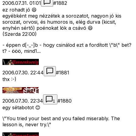
2006.07.31. 01:01
#
1882
ez rohadt jó 😄
egyébként meg nézzétek a sorozatot, nagyon jó kis
sorozat, orvosi, és humoros is, elég durva (kicsit,
enyhén sértõ) poénokat lök a csávó 😄
(Szerda 22:00)
- éppen d[-_-]b - hogy csinálod ezt a fordított \"b\" bet?
t? - ööö, mind1...
2006.07.30. 22:44
#
1881
thx :-)
2006.07.30. 22:34
#
1880
1
egy sétabotot 😊
\"You tried your best and you failed miserably. The
lesson is, never try.\"