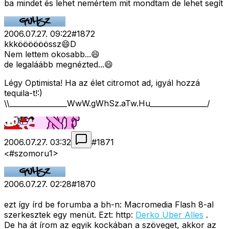
ba mindet és lehet nemértem mit mondtam de lehet segít
2006.07.27. 09:22
#
1872
kkköööööössz😄D
Nem lettem okosabb...😄
de legaláább megnézted...😄
Légy Optimista! Ha az élet citromot ad, igyál hozzá
tequila-t!:)
\\________________WwW.gWhSz.aTw.Hu________________/
2006.07.27. 03:32
#
1871
<#szomoru1>
2006.07.27. 02:28
#
1870
ezt így írd be forumba a bh-n: Macromedia Flash 8-al
szerkesztek egy menüt. Ezt: http:
Derko Über Alles
.
De ha át írom az egyik kockában a szöveget, akkor az