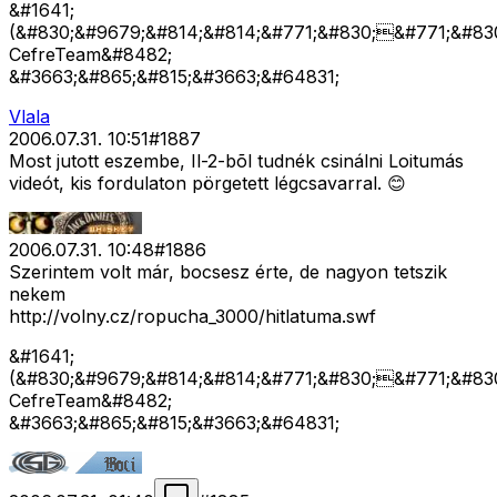
&#1641;
(&#830;&#9679;&#814;&#814;&#771;&#830;&#771;&#830
CefreTeam&#8482;
&#3663;&#865;&#815;&#3663;&#64831;
Vlala
2006.07.31. 10:51
#
1887
Most jutott eszembe, Il-2-bõl tudnék csinálni Loitumás
videót, kis fordulaton pörgetett légcsavarral. 😊
2006.07.31. 10:48
#
1886
Szerintem volt már, bocsesz érte, de nagyon tetszik
nekem
http://volny.cz/ropucha_3000/hitlatuma.swf
&#1641;
(&#830;&#9679;&#814;&#814;&#771;&#830;&#771;&#830
CefreTeam&#8482;
&#3663;&#865;&#815;&#3663;&#64831;