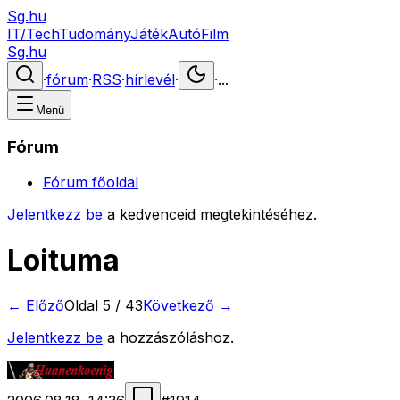
Sg.hu
IT/Tech
Tudomány
Játék
Autó
Film
Sg.hu
·
fórum
·
RSS
·
hírlevél
·
·
...
Menü
Fórum
Fórum főoldal
Jelentkezz be
a kedvenceid megtekintéséhez.
Loituma
← Előző
Oldal
5
/
43
Következő →
Jelentkezz be
a hozzászóláshoz.