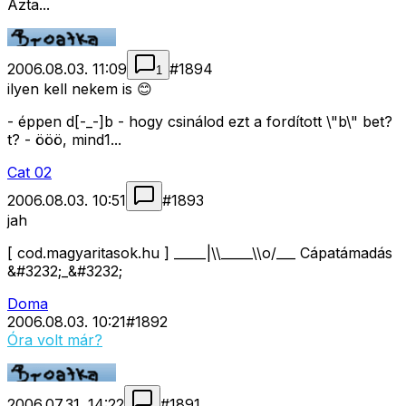
Azta...
2006.08.03. 11:09
#
1894
1
ilyen kell nekem is 😊
- éppen d[-_-]b - hogy csinálod ezt a fordított \"b\" bet?
t? - ööö, mind1...
Cat 02
2006.08.03. 10:51
#
1893
jah
[ cod.magyaritasok.hu ] _____|\\_____\\o/___ Cápatámadás
&#3232;_&#3232;
Doma
2006.08.03. 10:21
#
1892
Óra volt már?
2006.07.31. 14:22
#
1891