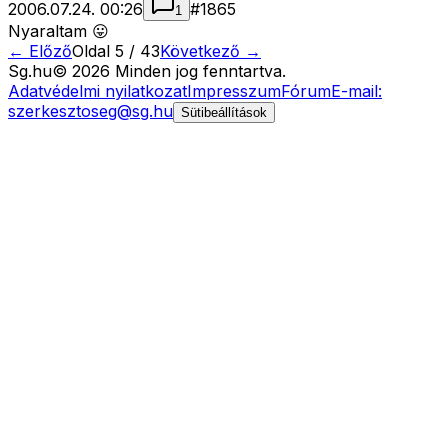
2006.07.24. 00:26
#
1865
1
Nyaraltam 😛
← Előző
Oldal
5
/
43
Következő →
Sg
.hu
©
2026
Minden jog fenntartva.
Adatvédelmi nyilatkozat
Impresszum
Fórum
E-mail:
szerkesztoseg@sg.hu
Sütibeállítások