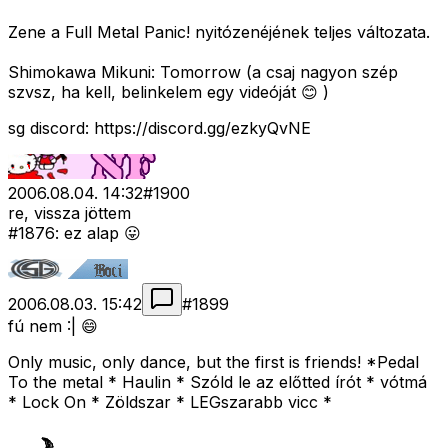
Zene a Full Metal Panic! nyitózenéjének teljes változata.
Shimokawa Mikuni: Tomorrow (a csaj nagyon szép
szvsz, ha kell, belinkelem egy videóját 😊 )
sg discord: https://discord.gg/ezkyQvNE
2006.08.04. 14:32
#
1900
re, vissza jöttem
#1876: ez alap 😛
2006.08.03. 15:42
#
1899
fú nem :| 😄
Only music, only dance, but the first is friends! *Pedal
To the metal * Haulin * Szóld le az előtted írót * vótmá
* Lock On * Zöldszar * LEGszarabb vicc *