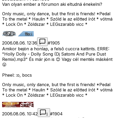
Van olyan ember a fórumon aki eltudná énekelni?
Only music, only dance, but the first is friends! *Pedal
To the metal * Haulin * Szóld le az előtted írót * vótmá
* Lock On * Zöldszar * LEGszarabb vicc *
2006.08.06. 12:36
#
1905
Amikor bejön a honlap, a felsõ cuccra kattints. ERRE:
"Holly Dolly - Dolly Song (Dj Satomi And Pure Dust
Remix).mp3" És már jön is 😊 Vagy cél mentés másként
😛
Pheel: :o, bocs
Only music, only dance, but the first is friends! *Pedal
To the metal * Haulin * Szóld le az előtted írót * vótmá
* Lock On * Zöldszar * LEGszarabb vicc *
2006.08.06. 10:42
#
1904
1