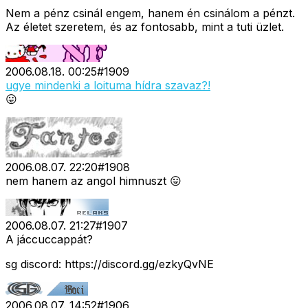
Nem a pénz csinál engem, hanem én csinálom a pénzt.
Az életet szeretem, és az fontosabb, mint a tuti üzlet.
2006.08.18. 00:25
#
1909
ugye mindenki a loituma hídra szavaz?!
😛
2006.08.07. 22:20
#
1908
nem hanem az angol himnuszt 😛
2006.08.07. 21:27
#
1907
A jáccuccappát?
sg discord: https://discord.gg/ezkyQvNE
2006.08.07. 14:52
#
1906