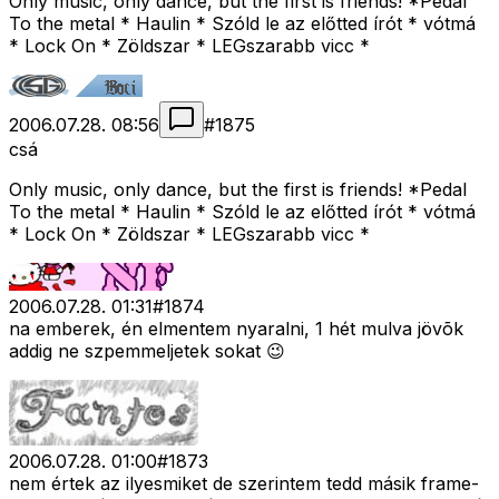
Only music, only dance, but the first is friends! *Pedal
To the metal * Haulin * Szóld le az előtted írót * vótmá
* Lock On * Zöldszar * LEGszarabb vicc *
2006.07.28. 08:56
#
1875
csá
Only music, only dance, but the first is friends! *Pedal
To the metal * Haulin * Szóld le az előtted írót * vótmá
* Lock On * Zöldszar * LEGszarabb vicc *
2006.07.28. 01:31
#
1874
na emberek, én elmentem nyaralni, 1 hét mulva jövõk
addig ne szpemmeljetek sokat 😉
2006.07.28. 01:00
#
1873
nem értek az ilyesmiket de szerintem tedd másik frame-