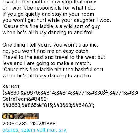
I said to her mother now stop that noise
or I won't be responsible for what I do.
If you go quietly and stay in your room
you won't get hurt while your daughter I woo.
'Cause this fine laddie is a wild sort of guy
when he's all busy dancing to and fro!
One thing I tell you is you won't trap me,
no, you won't find me an easy catch.
Travel to the east and travel to the west but
Ieva and I are going to make a match.
'Cause this fine laddie ain't the bashful sort
when he's all busy dancing to and fro
&#1641;
(&#830;&#9679;&#814;&#814;&#771;&#830;&#771;&#830
CefreTeam&#8482;
&#3663;&#865;&#815;&#3663;&#64831;
2006.07.31. 11:07
#
1888
gitáros, sztem volt már, sry