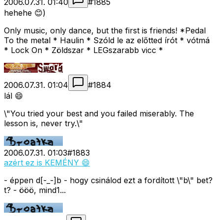
2006.07.31. 01:40
#
1885
hehehe 😊)
Only music, only dance, but the first is friends! *Pedal
To the metal * Haulin * Szóld le az előtted írót * vótmá
* Lock On * Zöldszar * LEGszarabb vicc *
2006.07.31. 01:04
#
1884
lál 😄
\"You tried your best and you failed miserably. The
lesson is, never try.\"
2006.07.31. 01:03
#
1883
azért ez is KEMÉNY 😄
- éppen d[-_-]b - hogy csinálod ezt a fordított \"b\" bet?
t? - ööö, mind1...