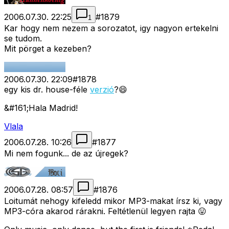
2006.07.30. 22:25
#
1879
1
Kar hogy nem nezem a sorozatot, igy nagyon ertekelni
se tudom.
Mit pörget a kezeben?
2006.07.30. 22:09
#
1878
egy kis dr. house-féle
verzió
?😄
&#161;Hala Madrid!
Vlala
2006.07.28. 10:26
#
1877
Mi nem fogunk... de az újregek?
2006.07.28. 08:57
#
1876
Loitumát nehogy kifeledd mikor MP3-makat írsz ki, vagy
MP3-córa akarod rárakni. Feltétlenül legyen rajta 😛