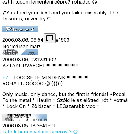
ezt h tudom lementeni gépre? rohadtjó 😊
\"You tried your best and you failed miserably. The
lesson is, never try.\"
2006.08.06. 09:54
#
1903
Normálisan már!
2006.08.06. 02:12
#
1902
AZTAKURVAEGET!!!!!!!!!!!!!!!!!!!!!!!!!!!
EZT
TÕCCSE LE MINDENKI!!!!!!!!!!!!!!!!!!!
ROHATTJÓÓÓÓÓ 😉)))))))
Only music, only dance, but the first is friends! *Pedal
To the metal * Haulin * Szóld le az előtted írót * vótmá
* Lock On * Zöldszar * LEGszarabb vicc *
2006.08.05. 18:36
#
1901
Láttok benne valami ismerõst? 😄