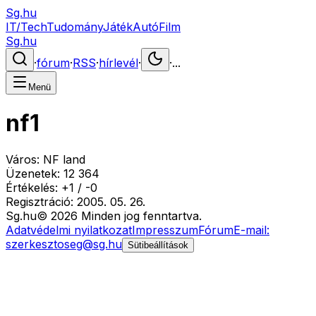
Sg.hu
IT/Tech
Tudomány
Játék
Autó
Film
Sg.hu
·
fórum
·
RSS
·
hírlevél
·
·
...
Menü
nf1
Város:
NF land
Üzenetek:
12 364
Értékelés:
+
1
/
-
0
Regisztráció:
2005. 05. 26.
Sg
.hu
©
2026
Minden jog fenntartva.
Adatvédelmi nyilatkozat
Impresszum
Fórum
E-mail:
szerkesztoseg@sg.hu
Sütibeállítások