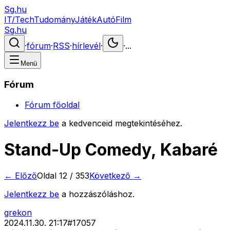
Sg.hu
IT/Tech
Tudomány
Játék
Autó
Film
Sg.hu
·
fórum
·
RSS
·
hírlevél
·
·
...
Menü
Fórum
Fórum főoldal
Jelentkezz be
a kedvenceid megtekintéséhez.
Stand-Up Comedy, Kabaré
← Előző
Oldal
12
/
353
Következő →
Jelentkezz be
a hozzászóláshoz.
grekon
2024.11.30. 21:17
#
17057