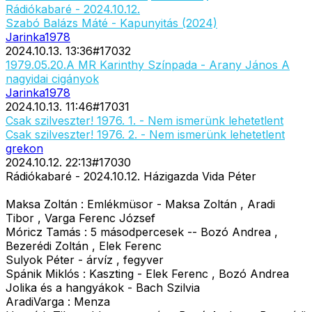
Rádiókabaré - 2024.10.12.
Szabó Balázs Máté - Kapunyitás (2024)
Jarinka1978
2024.10.13. 13:36
#
17032
1979.05.20.A MR Karinthy Színpada - Arany János A
nagyidai cigányok
Jarinka1978
2024.10.13. 11:46
#
17031
Csak szilveszter! 1976. 1. - Nem ismerünk lehetetlent
Csak szilveszter! 1976. 2. - Nem ismerünk lehetetlent
grekon
2024.10.12. 22:13
#
17030
Rádiókabaré - 2024.10.12. Házigazda Vida Péter
Maksa Zoltán : Emlékmüsor - Maksa Zoltán , Aradi
Tibor , Varga Ferenc József
Móricz Tamás : 5 másodpercesek -- Bozó Andrea ,
Bezerédi Zoltán , Elek Ferenc
Sulyok Péter - árvíz , fegyver
Spánik Miklós : Kaszting - Elek Ferenc , Bozó Andrea
Jolika és a hangyákok - Bach Szilvia
AradiVarga : Menza