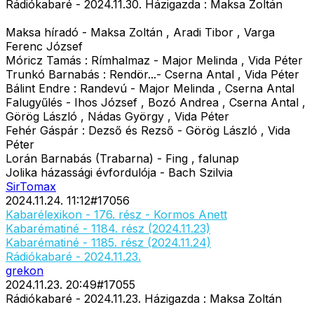
Rádiókabaré - 2024.11.30. Házigazda : Maksa Zoltán
Maksa híradó - Maksa Zoltán , Aradi Tibor , Varga
Ferenc József
Móricz Tamás : Rímhalmaz - Major Melinda , Vida Péter
Trunkó Barnabás : Rendör...- Cserna Antal , Vida Péter
Bálint Endre : Randevú - Major Melinda , Cserna Antal
Falugyűlés - Ihos József , Bozó Andrea , Cserna Antal ,
Görög László , Nádas György , Vida Péter
Fehér Gáspár : Dezső és Rezső - Görög László , Vida
Péter
Lorán Barnabás (Trabarna) - Fing , falunap
Jolika házassági évfordulója - Bach Szilvia
SirTomax
2024.11.24. 11:12
#
17056
Kabarélexikon - 176. rész - Kormos Anett
Kabarématiné - 1184. rész (2024.11.23)
Kabarématiné - 1185. rész (2024.11.24)
Rádiókabaré - 2024.11.23.
grekon
2024.11.23. 20:49
#
17055
Rádiókabaré - 2024.11.23. Házigazda : Maksa Zoltán