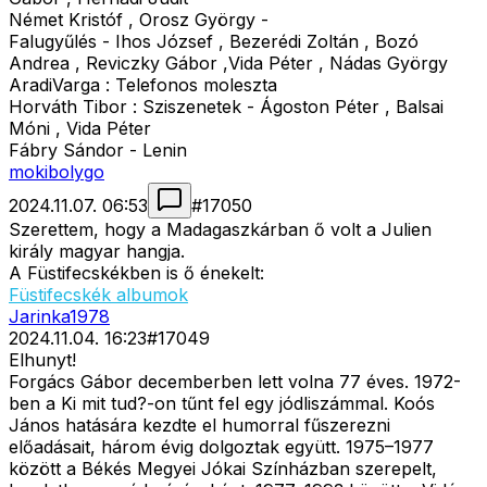
Német Kristóf , Orosz György -
Falugyűlés - Ihos József , Bezerédi Zoltán , Bozó
Andrea , Reviczky Gábor ,Vida Péter , Nádas György
AradiVarga : Telefonos moleszta
Horváth Tibor : Sziszenetek - Ágoston Péter , Balsai
Móni , Vida Péter
Fábry Sándor - Lenin
mokibolygo
2024.11.07. 06:53
#
17050
Szerettem, hogy a Madagaszkárban ő volt a Julien
király magyar hangja.
A Füstifecskékben is ő énekelt:
Füstifecskék albumok
Jarinka1978
2024.11.04. 16:23
#
17049
Elhunyt!
Forgács Gábor decemberben lett volna 77 éves. 1972-
ben a Ki mit tud?-on tűnt fel egy jódliszámmal. Koós
János hatására kezdte el humorral fűszerezni
előadásait, három évig dolgoztak együtt. 1975–1977
között a Békés Megyei Jókai Színházban szerepelt,