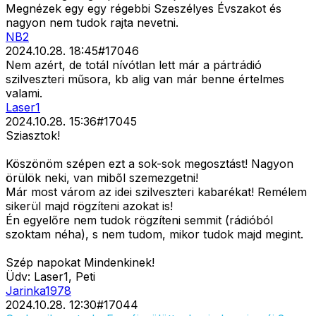
Megnézek egy egy régebbi Szeszélyes Évszakot és
nagyon nem tudok rajta nevetni.
NB2
2024.10.28. 18:45
#
17046
Nem azért, de totál nívótlan lett már a pártrádió
szilveszteri műsora, kb alig van már benne értelmes
valami.
Laser1
2024.10.28. 15:36
#
17045
Sziasztok!
Köszönöm szépen ezt a sok-sok megosztást! Nagyon
örülök neki, van miből szemezgetni!
Már most várom az idei szilveszteri kabarékat! Remélem
sikerül majd rögzíteni azokat is!
Én egyelőre nem tudok rögzíteni semmit (rádióból
szoktam néha), s nem tudom, mikor tudok majd megint.
Szép napokat Mindenkinek!
Üdv: Laser1, Peti
Jarinka1978
2024.10.28. 12:30
#
17044