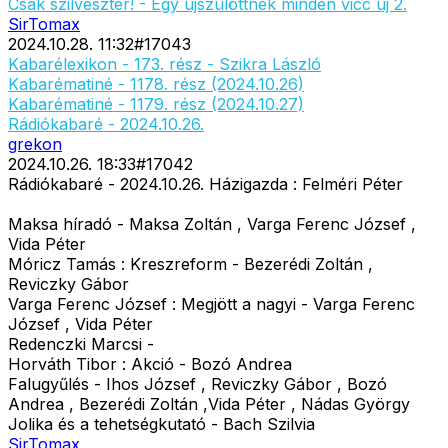
Csak szilveszter! - Egy újszülöttnek minden vicc új 2.
SirTomax
2024.10.28. 11:32
#
17043
Kabarélexikon - 173. rész - Szikra László
Kabarématiné - 1178. rész (2024.10.26)
Kabarématiné - 1179. rész (2024.10.27)
Rádiókabaré - 2024.10.26.
grekon
2024.10.26. 18:33
#
17042
Rádiókabaré - 2024.10.26. Házigazda : Felméri Péter
Maksa híradó - Maksa Zoltán , Varga Ferenc József ,
Vida Péter
Móricz Tamás : Kreszreform - Bezerédi Zoltán ,
Reviczky Gábor
Varga Ferenc József : Megjött a nagyi - Varga Ferenc
József , Vida Péter
Redenczki Marcsi -
Horváth Tibor : Akció - Bozó Andrea
Falugyűlés - Ihos József , Reviczky Gábor , Bozó
Andrea , Bezerédi Zoltán ,Vida Péter , Nádas György
Jolika és a tehetségkutató - Bach Szilvia
SirTomax