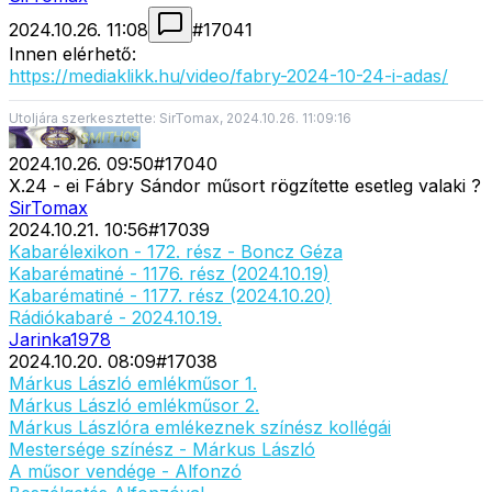
2024.10.26. 11:08
#
17041
Innen elérhető:
https://mediaklikk.hu/video/fabry-2024-10-24-i-adas/
Utoljára szerkesztette: SirTomax, 2024.10.26. 11:09:16
2024.10.26. 09:50
#
17040
X.24 - ei Fábry Sándor műsort rögzítette esetleg valaki ?
SirTomax
2024.10.21. 10:56
#
17039
Kabarélexikon - 172. rész - Boncz Géza
Kabarématiné - 1176. rész (2024.10.19)
Kabarématiné - 1177. rész (2024.10.20)
Rádiókabaré - 2024.10.19.
Jarinka1978
2024.10.20. 08:09
#
17038
Márkus László emlékműsor 1.
Márkus László emlékműsor 2.
Márkus Lászlóra emlékeznek színész kollégái
Mestersége színész - Márkus László
A műsor vendége - Alfonzó