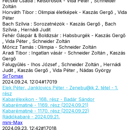
Fecske Csaba : Kétsörösök - Vida Péter , Schneider
Zoltán
Horváth Tibor : Olimpiai életképek - Kaszás Gergő , Vida
Péter
Bach Szílvia : Sorozatnézök - Kaszás Gergő , Bach
Szílvia , Hernádi Judit
Fehér Gáspár & Boldizsár : Habsburgék - Kaszás Gergő
, Vida Péter , Schneider Zoltán
Móricz Tamás : Olimpia - Schneider Zoltán
Aradi Tibor : Ingatlan vásár - Schneider Zoltán , Kaszás
Gergő
Falugyűlés - Ihos József , Schneider Zoltán , Hernádi
Judit , Kaszás Gergő , Vida Péter , Nádas György
SirTomax
2024.09.24. 12:04
#
17019
Elek Péter, Janklovics Péter - Zenebu@ik 2. tétel - 1.
rész
Kabarélexikon - 168. rész - Badár Sándor
Kabarématiné - 1169. rész (2024.09.21)
Kabarématiné - 1170. rész (2024.09.22)
Rádiókabaré - 2024.09.21.
mini-Max
2024.09.23. 12:42
#
17018