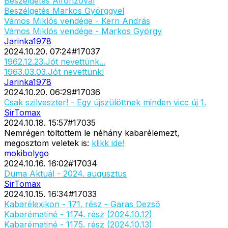
Beszélgetés Alfonzóval
Beszélgetés Markos Györggyel
Vámos Miklós vendége - Kern András
Vámos Miklós vendége - Markos György
Jarinka1978
2024.10.20. 07:24
#
17037
1962.12.23.Jót nevettünk...
1963.03.03.Jót nevettünk!
Jarinka1978
2024.10.20. 06:29
#
17036
Csak szilveszter! - Egy újszülöttnek minden vicc új 1.
SirTomax
2024.10.18. 15:57
#
17035
Nemrégen töltöttem le néhány kabarélemezt,
megosztom veletek is:
klikk ide!
mokibolygo
2024.10.16. 16:02
#
17034
Duma Aktuál - 2024. augusztus
SirTomax
2024.10.15. 16:34
#
17033
Kabarélexikon - 171. rész - Garas Dezső
Kabarématiné - 1174. rész (2024.10.12)
Kabarématiné - 1175. rész (2024.10.13)