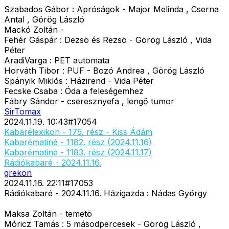
Szabados Gábor : Apróságok - Major Melinda , Cserna
Antal , Görög László
Mackó Zoltán -
Fehér Gáspár : Dezsö és Rezsö - Görög László , Vida
Péter
AradiVarga : PET automata
Horváth Tibor : PUF - Bozó Andrea , Görög László
Spányik Miklós : Házirend - Vida Péter
Fecske Csaba : Óda a feleségemhez
Fábry Sándor - cseresznyefa , lengő tumor
SirTomax
2024.11.19. 10:43
#
17054
Kabarélexikon - 175. rész - Kiss Ádám
Kabarématiné - 1182. rész (2024.11.16)
Kabarématiné - 1183. rész (2024.11.17)
Rádiókabaré - 2024.11.16.
grekon
2024.11.16. 22:11
#
17053
Rádiókabaré - 2024.11.16. Házigazda : Nádas György
Maksa Zoltán - temetö
Móricz Tamás : 5 másodpercesek - Görög László ,