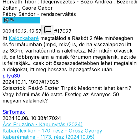
Horváth Tibor : Idegenvezetés - Bozó Andrea , Bezerédi
Zoltán , Csőre Gábor
Fábry Sándor - rendszerváltás
2024.10.12. 12:57
#
17027
Itt
Kalózkabaré
megtalálod a Ráskót 2 féle minőségben
és formátumban (mp4, mkv) is, de ha visszalapozol itt
az SG-n, várhatóan itt is rálelhetsz. Már ritkán olvasok
itt, de többnyire ami a másik fórumon megjelenik, azt ide
is felrakják... csak ott összeszedettebben lehet megtalálni
a dolgokat, itt meg hosszas lapozgatások után.
pityu30
2024.10.11. 19:07
#
17026
Sziasztok! Ráskó Eszter Tirpák Madonnát lehet kérni?
Vagy bármi más élő estet. Esetleg az Aranyosi 50
megvan valakinek?
SirTomax
2024.10.08. 10:38
#
17024
Ács Fruzsina - Kapunyitás (2024)
Kabarélexikon - 170. rész - Orosz György
Kabarématiné - 1173. rész (2024.10.05)