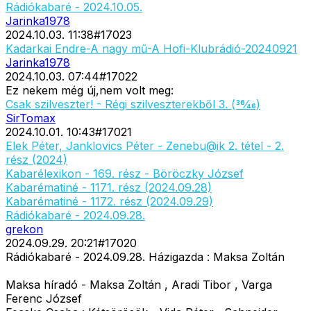
Rádiókabaré - 2024.10.05.
Jarinka1978
2024.10.03. 11:38
#
17023
Kadarkai Endre-A nagy mű-A Hofi-Klubrádió-20240921
Jarinka1978
2024.10.03. 07:44
#
17022
Ez nekem még új,nem volt meg:
Csak szilveszter! - Régi szilveszterekből 3. (36⁄46)
SirTomax
2024.10.01. 10:43
#
17021
Elek Péter, Janklovics Péter - Zenebu@ik 2. tétel - 2.
rész (2024)
Kabarélexikon - 169. rész - Böröczky József
Kabarématiné - 1171. rész (2024.09.28)
Kabarématiné - 1172. rész (2024.09.29)
Rádiókabaré - 2024.09.28.
grekon
2024.09.29. 20:21
#
17020
Rádiókabaré - 2024.09.28. Házigazda : Maksa Zoltán
Maksa híradó - Maksa Zoltán , Aradi Tibor , Varga
Ferenc József