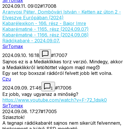
SirTomax
2024.09.11. 09:02
#
17008
Aranyosi Péter, Dombóvári István - Ketten az úton 2 -
Elveszve Európában (2024)
Kabarélexikon - 166. rész - Bajor Imre
Kabarématiné - 1165. rész (2024.09.07)
Kabarématiné - 1166. rész (2024.09.08)
Rádiókabaré - 2024.09.07.
SirTomax
2024.09.10. 16:18
#
17007
Sajnos ez is a Mediaklikkes torz verzió. Mindegy, akkor
a Mediaklikkről letöltöttet vágom majd meg😞
Egy set top boxszal rádióról felvett jobb lett volna.
Czu
2024.09.09. 21:46
#
17006
1
Ez jobb, vagy ugyanaz a minőség?
https://www.youtube.com/watch?v=F-72_1dsjk0
SirTomax
2024.09.08. 17:27
#
17005
Sziasztok!
A tegnapi rádiókabarét sajnos nem sikerült felvennem,
tönkrement a külső SSD meghajtó.