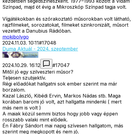
kezdetben segédszínészként. 1977–1993 között a Vidám
Színpad, majd öt évig a Mikroszkóp Színpad tagja volt.
Vígjátékokban és szórakoztató műsorokban volt látható,
rajzfilmeket, sorozatokat, filmeket szinkronizált, műsort
vezetett a Danubius Rádióban.
mokibolygo
2024.11.03. 10:11
#
17048
Duma Aktuál - 2024. szeptember
2024.10.29. 16:12
#
17047
Mitől jó egy szilveszteri műsor?
Teljesen szubjektív.
Régi előadókat hallgatni sok ember szerint ma már
borzalom.
Kazal László, Kibédi Ervin, Markos Nádas stb. Maga
korában baromi jó volt, azt hallgatta mindenki ( mert
más nem is volt )
A maiak közül semmi biztos hogy jobb vagy éppen
rosszabb valaki mint elődeik.
Én Fábry Sándort mai napig szívesen hallgatom, más
szerint meg megkopott és nem jó.