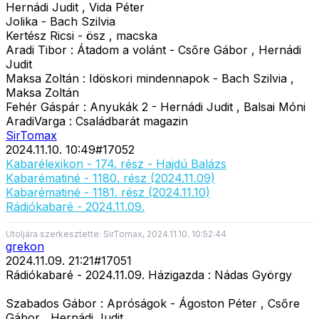
Hernádi Judit , Vida Péter
Jolika - Bach Szilvia
Kertész Ricsi - ösz , macska
Aradi Tibor : Átadom a volánt - Csőre Gábor , Hernádi
Judit
Maksa Zoltán : Idöskori mindennapok - Bach Szilvia ,
Maksa Zoltán
Fehér Gáspár : Anyukák 2 - Hernádi Judit , Balsai Móni
AradiVarga : Családbarát magazin
SirTomax
2024.11.10. 10:49
#
17052
Kabarélexikon - 174. rész - Hajdú Balázs
Kabarématiné - 1180. rész (2024.11.09)
Kabarématiné - 1181. rész (2024.11.10)
Rádiókabaré - 2024.11.09.
Utoljára szerkesztette: SirTomax, 2024.11.10. 10:52:44
grekon
2024.11.09. 21:21
#
17051
Rádiókabaré - 2024.11.09. Házigazda : Nádas György
Szabados Gábor : Apróságok - Ágoston Péter , Csőre
Gábor , Hernádi Judit