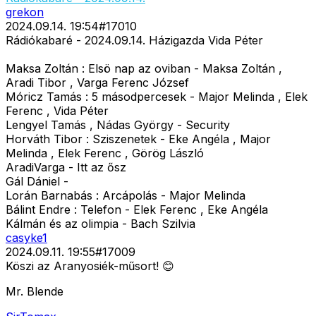
grekon
2024.09.14. 19:54
#
17010
Rádiókabaré - 2024.09.14. Házigazda Vida Péter
Maksa Zoltán : Elsö nap az oviban - Maksa Zoltán ,
Aradi Tibor , Varga Ferenc József
Móricz Tamás : 5 másodpercesek - Major Melinda , Elek
Ferenc , Vida Péter
Lengyel Tamás , Nádas György - Security
Horváth Tibor : Sziszenetek - Eke Angéla , Major
Melinda , Elek Ferenc , Görög László
AradiVarga - Itt az ősz
Gál Dániel -
Lorán Barnabás : Arcápolás - Major Melinda
Bálint Endre : Telefon - Elek Ferenc , Eke Angéla
Kálmán és az olimpia - Bach Szilvia
casyke1
2024.09.11. 19:55
#
17009
Köszi az Aranyosiék-műsort! 😊
Mr. Blende