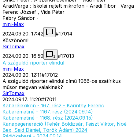
AradiVarga : Iskolai rejtett mikrofon - Aradi Tibor , Varga
Ferenc József , Vida Péter
Fábry Sándor -
mini-Max
2024.09.20. 17:42
#
17014
Köszönöm!
SirTomax
2024.09.20. 16:59
#
17013
1
A száguldó riporter elindul
mini-Max
2024.09.20. 12:11
#
17012
A száguldó riporter elindul című 1966-os szatírikus
műsor megvan valakinek?
SirTomax
2024.09.17. 11:20
#
17011
Kabarélexikon - 167. rész - Karinthy Ferenc
Kabarématiné - 1167. rész (2024.09.14)
Kabarématiné - 1168. rész (2024.09.15)
Kanapégeneráció (Fehér Boldizsár, Feiszt Viktor, Noé
Bex, Said Dániel, Török Ádám) 2024
Rádiókabaré - 2024.09.14.