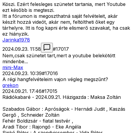
Köszi. Ezért felesleges szünetet tartania, mert Youtube
ezt később is megteszi.
Itt a fórumon is megoszthatná saját felvételeit, akár
készít hozzá videót, akár nem, feltöltheti őket egy
tárhelyre. Itt is fog kapni érte elismerő szavakat, ha csak
ez hiányzik.
Jarinka1978
2024.09.23. 11:58
#
17017
Nem,csak szünetet tart,mert a youtube belekötött
mindenbe...
mini-Max
2024.09.23. 10:39
#
17016
A régi hangfelvételeim vajon végleg megszűnt?
grekon
2024.09.21. 17:46
#
17015
Rádiókabaré - 2024.09.21. Házigazda : Maksa Zoltán
Szabados Gábor : Apróságok - Hernádi Judit , Kaszás
Gergő , Schneider Zoltán
Fehér Boldizsár - fiatal testvér ,
Aradi Tibor : Rajongó - Eke Angéla
Sinkó Péter : A szendvicsember - Vida Péter