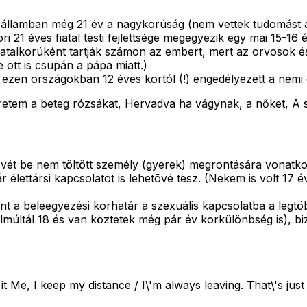
 államban még 21 év a nagykorúság (nem vettek tudomást a 
i 21 éves fiatal testi fejlettsége megegyezik egy mai 15-16 
iatalkorúként tartják számon az embert, mert az orvosok és
ott is csupán a pápa miatt.)
a: ezen országokban 12 éves kortól (!) engedélyezett a nem
retem a beteg rózsákat, Hervadva ha vágynak, a nőket, A 
tévét be nem töltött személy (gyerek) megrontására vonatko
r élettársi kapcsolatot is lehetõvé tesz. (Nekem is volt 17
nt a beleegyezési korhatár a szexuális kapcsolatba a legtöb
r elmúltál 18 és van köztetek még pár év korkülönbség is)
it Me, I keep my distance / I\'m always leaving. That\'s jus