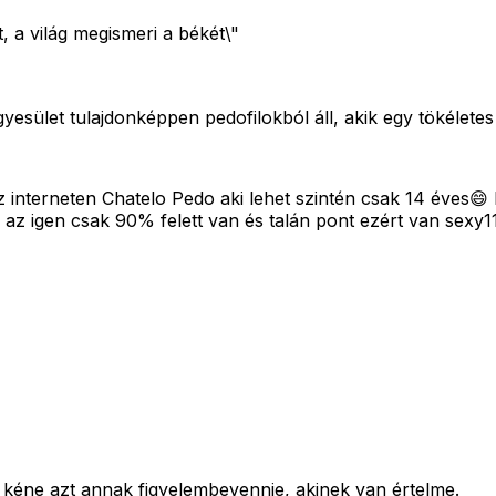
, a világ megismeri a békét\"
gyesület tulajdonképpen pedofilokból áll, akik egy tökélet
z interneten Chatelo Pedo aki lehet szintén csak 14 éves
bb az igen csak 90% felett van és talán pont ezért van sexy
 kéne azt annak figyelembevennie, akinek van értelme.