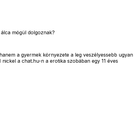
es álca mögül dolgoznak?
😄 hanem a gyermek környezete a leg veszélyessebb ugyan
11 nickel a chat.hu-n a erotika szobában egy 11 éves