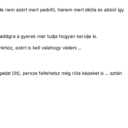
 de nem azért mert pedofil, hanem mert idióta és abból így
 addigra a gyerek már tudja hogyan kerülje ki.
khöz, ezért is kell valahogy védeni ...
dat (õt), persze feltehetsz még róla képeket is ... aztán