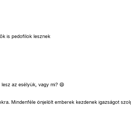
õk is pedofilok lesznek
b lesz az esélyük, vagy mi? 😄
okra. Mindenféle önjelölt emberek kezdenek igazságot szolg