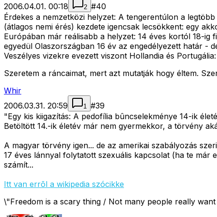
2006.04.01. 00:18
#
40
2
Érdekes a nemzetközi helyzet: A tengerentúlon a legtöbb
(átlagos nemi érés) kezdete igencsak lecsökkent: egy akkor
Európában már reálisabb a helyzet: 14 éves kortól 18-ig f
egyedül Olaszországban 16 év az engedélyezett határ - de 
Veszélyes vizekre evezett viszont Hollandia és Portugáli
Szeretem a ráncaimat, mert azt mutatják hogy éltem. Sze
Whir
2006.03.31. 20:59
#
39
1
"Egy kis kiigazítás: A pedofília bûncselekménye 14-ik éle
Betöltött 14.-ik életév már nem gyermekkor, a törvény aká
A magyar törvény igen... de az amerikai szabályozás szeri
17 éves lánnyal folytatott szexuális kapcsolat (ha te má
számít...
Itt van errõl a wikipedia szócikke
\"Freedom is a scary thing / Not many people really want 