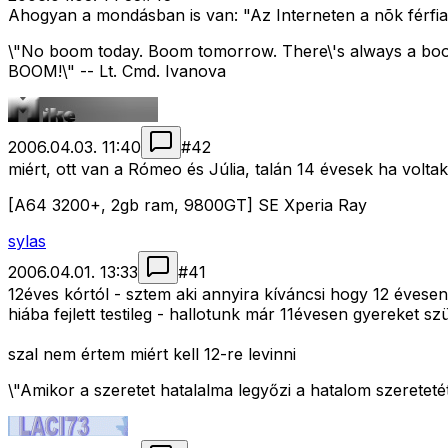
Ahogyan a mondásban is van: "Az Interneten a nõk férfiak
\"No boom today. Boom tomorrow. There\'s always a boo
BOOM!\" -- Lt. Cmd. Ivanova
2006.04.03. 11:40
#
42
miért, ott van a Rómeo és Júlia, talán 14 évesek ha voltak
[A64 3200+, 2gb ram, 9800GT] SE Xperia Ray
sylas
2006.04.01. 13:33
#
41
12éves kórtól - sztem aki annyira kíváncsi hogy 12 évesen 
hiába fejlett testileg - hallotunk már 11évesen gyereket sz
szal nem értem miért kell 12-re levinni
\"Amikor a szeretet hatalalma legyőzi a hatalom szeretetét