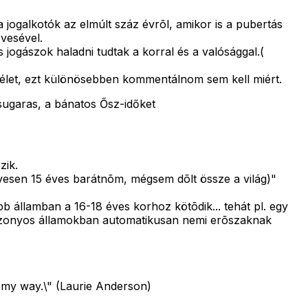
jogalkotók az elmúlt száz évrõl, amikor is a pubertás
évesével.
 jogászok haladni tudtak a korral és a valósággal.(
i élet, ezt különösebben kommentálnom sem kell miért.
sugaras, a bánatos Ősz-időket
zik.
 évesen 15 éves barátnõm, mégsem dõlt össze a világ)"
b államban a 16-18 éves korhoz kötõdik... tehát pl. egy
, bizonyos államokban automatikusan nemi erõszaknak
t my way.\" (Laurie Anderson)