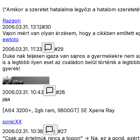
\"Amikor a szeretet hatalalma legyőzi a hatalom szeretetét
Razgon
2006.03.31. 13:12
#
30
Vajon miért van olyan érzésem, hogy a cikkben említett e
ewtoto
2006.03.31. 11:33
#
29
Duke nak teljesen igaza van sajnos a gyermekekre nem a
is a legtöbb ilyen eset az családon belûl történik a legtö
gyerek!
2006.03.31. 10:43
#
28
jaja
[A64 3200+, 2gb ram, 9800GT] SE Xperia Ray
sonicXX
2006.03.31. 10:38
#
27
1
"Csak az értelmük nincs a topon" -> Na, ez a gond, ezért