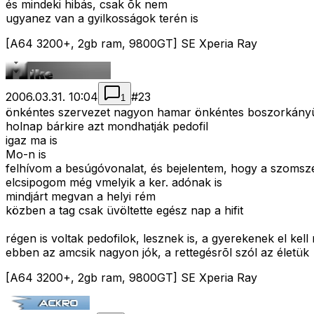
és mindeki hibás, csak õk nem
ugyanez van a gyilkosságok terén is
[A64 3200+, 2gb ram, 9800GT] SE Xperia Ray
2006.03.31. 10:04
#
23
1
önkéntes szervezet nagyon hamar önkéntes boszorkányül
holnap bárkire azt mondhatják pedofil
igaz ma is
Mo-n is
felhívom a besúgóvonalat, és bejelentem, hogy a szomszéd
elcsipogom még vmelyik a ker. adónak is
mindjárt megvan a helyi rém
közben a tag csak üvöltette egész nap a hifit
régen is voltak pedofilok, lesznek is, a gyerekenek el ke
ebben az amcsik nagyon jók, a rettegésrõl szól az életük
[A64 3200+, 2gb ram, 9800GT] SE Xperia Ray