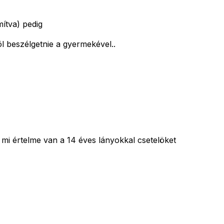
mítva) pedig
õl beszélgetnie a gyermekével..
 mi értelme van a 14 éves lányokkal csetelöket