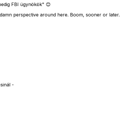
 pedig FBI ügynökök" 😊
amn perspective around here. Boom, sooner or later.
sinál -