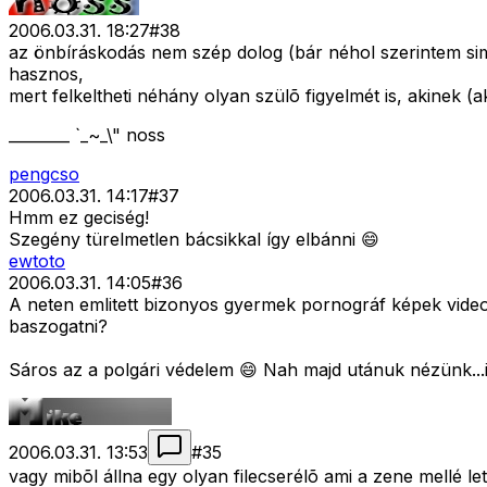
2006.03.31. 18:27
#
38
az önbíráskodás nem szép dolog (bár néhol szerintem simán
hasznos,
mert felkeltheti néhány olyan szülõ figyelmét is, akinek (
________ `_~_\" noss
pengcso
2006.03.31. 14:17
#
37
Hmm ez geciség!
Szegény türelmetlen bácsikkal így elbánni 😄
ewtoto
2006.03.31. 14:05
#
36
A neten emlitett bizonyos gyermek pornográf képek videok
baszogatni?
Sáros az a polgári védelem 😄 Nah majd utánuk nézünk...
2006.03.31. 13:53
#
35
vagy mibõl állna egy olyan filecserélõ ami a zene mellé letö