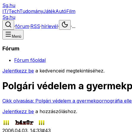
Sg.hu
IT/Tech
Tudomány
Játék
Autó
Film
Sg.hu
·
fórum
·
RSS
·
hírlevél
·
·
...
Menü
Fórum
Fórum főoldal
Jelentkezz be
a kedvenceid megtekintéséhez.
Polgári védelem a gyermekp
Cikk olvasása:
Polgári védelem a gyermekpornográfia ell
Jelentkezz be
a hozzászóláshoz.
2006.04.03. 14:33
#
43