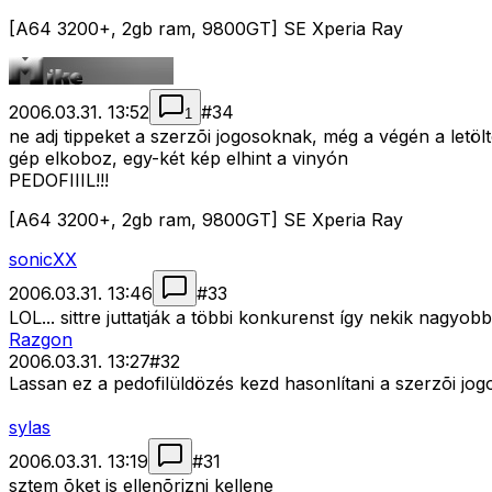
[A64 3200+, 2gb ram, 9800GT] SE Xperia Ray
2006.03.31. 13:52
#
34
1
ne adj tippeket a szerzõi jogosoknak, még a végén a letölt
gép elkoboz, egy-két kép elhint a vinyón
PEDOFIIIL!!!
[A64 3200+, 2gb ram, 9800GT] SE Xperia Ray
sonicXX
2006.03.31. 13:46
#
33
LOL... sittre juttatják a többi konkurenst így nekik nagyob
Razgon
2006.03.31. 13:27
#
32
Lassan ez a pedofilüldözés kezd hasonlítani a szerzõi jog
sylas
2006.03.31. 13:19
#
31
sztem õket is ellenõrizni kellene