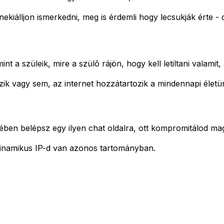
nekiálljon ismerkedni, meg is érdemli hogy lecsukják érte -
t a szüleik, mire a szülõ rájön, hogy kell letiltani valamit,
tszik vagy sem, az internet hozzátartozik a mindennapi életün
ében belépsz egy ilyen chat oldalra, ott kompromitálod maga
a dinamikus IP-d van azonos tartományban.