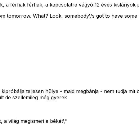
, a férfiak férfiak, a kapcsolatra vágyó 12 éves kislányok
m tomorrow. What? Look, somebody\'s got to have some d
kipróbálja teljesen hülye - majd megbánja - nem tudja mit c
ült de szellemileg még gyerek
, a világ megismeri a békét\"