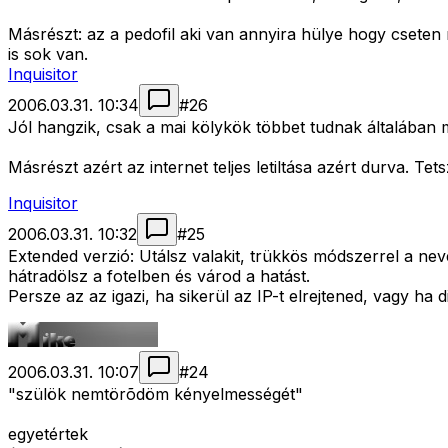
Másrészt: az a pedofil aki van annyira hülye hogy cseten 
is sok van.
Inquisitor
2006.03.31. 10:34
#
26
Jól hangzik, csak a mai kölykök többet tudnak általában min
Másrészt azért az internet teljes letiltása azért durva. Te
Inquisitor
2006.03.31. 10:32
#
25
Extended verzió: Utálsz valakit, trükkös módszerrel a nev
hátradölsz a fotelben és várod a hatást.
Persze az az igazi, ha sikerül az IP-t elrejtened, vagy h
2006.03.31. 10:07
#
24
"szülök nemtörõdöm kényelmességét"
egyetértek