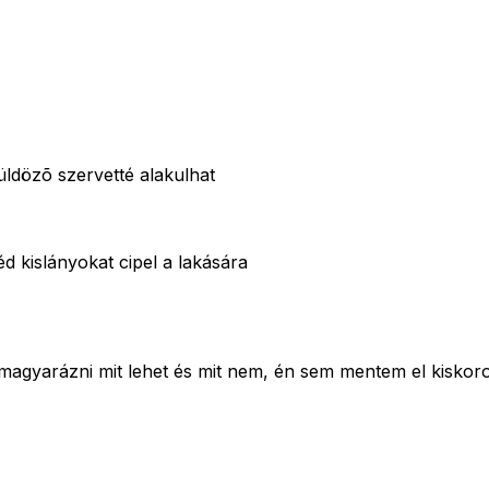
dözõ szervetté alakulhat
 kislányokat cipel a lakására
ll magyarázni mit lehet és mit nem, én sem mentem el kisko