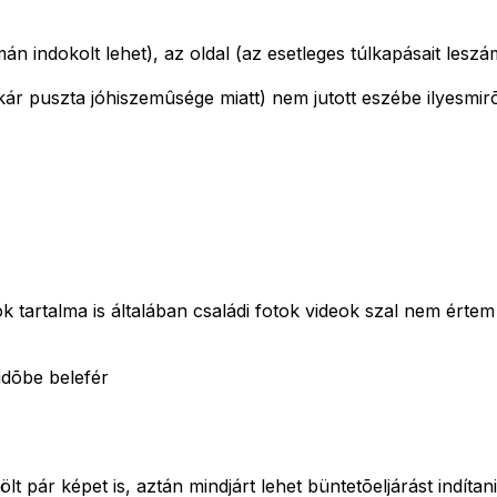
 indokolt lehet), az oldal (az esetleges túlkapásait leszá
akár puszta jóhiszemûsége miatt) nem jutott eszébe ilyesmir
 tartalma is általában családi fotok videok szal nem értem
idõbe belefér
lt pár képet is, aztán mindjárt lehet büntetõeljárást indítani