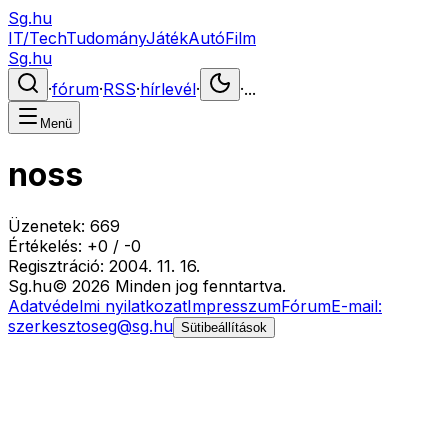
Sg.hu
IT/Tech
Tudomány
Játék
Autó
Film
Sg.hu
·
fórum
·
RSS
·
hírlevél
·
·
...
Menü
noss
Üzenetek:
669
Értékelés:
+
0
/
-
0
Regisztráció:
2004. 11. 16.
Sg
.hu
©
2026
Minden jog fenntartva.
Adatvédelmi nyilatkozat
Impresszum
Fórum
E-mail:
szerkesztoseg@sg.hu
Sütibeállítások