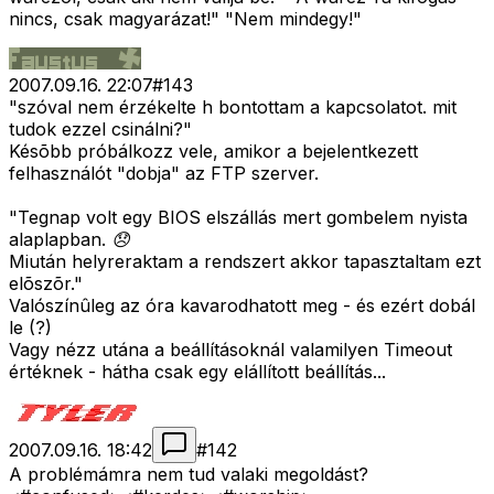
nincs, csak magyarázat!" "Nem mindegy!"
2007.09.16. 22:07
#
143
"szóval nem érzékelte h bontottam a kapcsolatot. mit
tudok ezzel csinálni?"
Késõbb próbálkozz vele, amikor a bejelentkezett
felhasználót "dobja" az FTP szerver.
"Tegnap volt egy BIOS elszállás mert gombelem nyista
alaplapban. 😞
Miután helyreraktam a rendszert akkor tapasztaltam ezt
elõszõr."
Valószínûleg az óra kavarodhatott meg - és ezért dobál
le (?)
Vagy nézz utána a beállításoknál valamilyen Timeout
értéknek - hátha csak egy elállított beállítás...
2007.09.16. 18:42
#
142
A problémámra nem tud valaki megoldást?