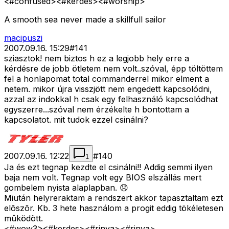
<#confused>
<#kerdes>
<#worship>
A smooth sea never made a skillfull sailor
macipuszi
2007.09.16. 15:29
#
141
sziasztok! nem biztos h ez a legjobb hely erre a
kérdésre de jobb ötletem nem volt..szóval, épp töltöttem
fel a honlapomat total commanderrel mikor elment a
netem. mikor újra visszjött nem engedett kapcsolódni,
azzal az indokkal h csak egy felhasználó kapcsolódhat
egyszerre...szóval nem érzékelte h bontottam a
kapcsolatot. mit tudok ezzel csinálni?
2007.09.16. 12:22
#
140
1
Ja és ezt tegnap kezdte el csinálni!! Addig semmi ilyen
baja nem volt. Tegnap volt egy BIOS elszállás mert
gombelem nyista alaplapban. 😞
Miután helyreraktam a rendszert akkor tapasztaltam ezt
elõszõr. Kb. 3 hete használom a progit eddig tökéletesen
mûködött.
<#wow3>
<#kerdes>
<#rinya>
<#rinya>