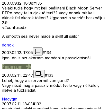
2007.09.12. 18:38
#
135
Valaki tudja hogy mit kell beállítani Black Moon Server
FTPn hogy fel tudjak tölteni?? Vagy annak mit kell
akinek fel akarok tölteni? Ugyanazt a verziót használjuk.
2.9
<#confused>
A smooth sea never made a skillfull sailor
donoki
2007.02.12. 17:05
#
134
igen, én is azt akartam mondani a passzivitásnál
2007.02.11. 22:47
#
133
1
Lehet, hogy a szervernél van gond?
Vagy nézd meg a passzív módot (vele vagy nélküle),
illetve a tûzfaladat.
Nagygm
2007.02.11. 18:03
#
132
megtudná valaki mondani hogy a total cammandernél