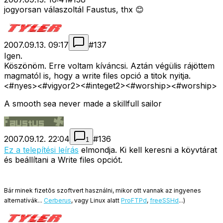
jogyorsan válaszoltál Faustus, thx 😊
2007.09.13. 09:17
#
137
Igen.
Köszönöm. Erre voltam kíváncsi. Aztán végülis rájöttem
magmatól is, hogy a write files opció a titok nyitja.
<#nyes>
<#vigyor2>
<#integet2>
<#worship>
<#worship>
A smooth sea never made a skillfull sailor
2007.09.12. 22:04
#
136
1
Ez a telepítési leírás
elmondja. Ki kell keresni a köyvtárat
és beállítani a Write files opciót.
Bár minek fizetõs szoftvert használni, mikor ott vannak az ingyenes
alternatívák...
Cerberus
, vagy Linux alatt
ProFTPd
,
freeSSHd
...)