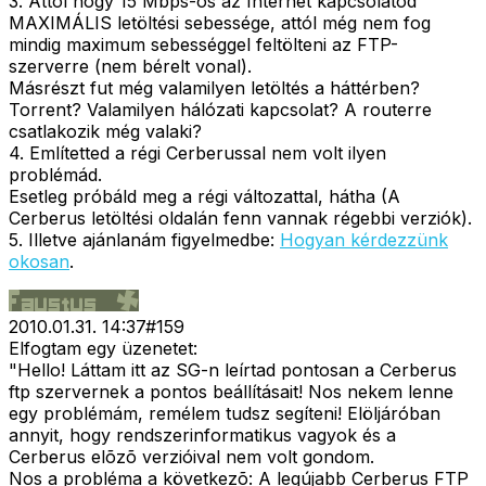
3. Attól hogy 15 Mbps-os az Internet kapcsolatod
MAXIMÁLIS letöltési sebessége, attól még nem fog
mindig maximum sebességgel feltölteni az FTP-
szerverre (nem bérelt vonal).
Másrészt fut még valamilyen letöltés a háttérben?
Torrent? Valamilyen hálózati kapcsolat? A routerre
csatlakozik még valaki?
4. Említetted a régi Cerberussal nem volt ilyen
problémád.
Esetleg próbáld meg a régi változattal, hátha (A
Cerberus letöltési oldalán fenn vannak régebbi verziók).
5. Illetve ajánlanám figyelmedbe:
Hogyan kérdezzünk
okosan
.
2010.01.31. 14:37
#
159
Elfogtam egy üzenetet:
"Hello! Láttam itt az SG-n leírtad pontosan a Cerberus
ftp szervernek a pontos beállításait! Nos nekem lenne
egy problémám, remélem tudsz segíteni! Elöljáróban
annyit, hogy rendszerinformatikus vagyok és a
Cerberus elõzõ verzióival nem volt gondom.
Nos a probléma a következõ: A legújabb Cerberus FTP