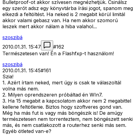
Bulletproof-ot akkor szívesen megnézhetjük. Csinálsz
egy szerót adsz egy könyvtárba írási jogot, spanom meg
elkezdi a feltöltést. Ha neked is 2 megabit körül limitál
akkor valami gebasz van. Ha nem akkor szomorú
leszek mert akkor nálam a hiba valahol...
szoszibá
2010.01.31. 15:47
#
162
Természetesen van! Én a Flashfxp-t használom!
szoszibá
2010.01.31. 15:45
#
161
Szia!
1. Azért írtam neked, mert úgy is csak te válaszoltál
volna más nem.
2. Milyen oprendszeren próbáltad én WIn7.
3. Ha 15 megabit a kapcsolatom akkor nem 2 megabittel
kellene feltötlenie. Biztos hogy szoftveres gond van.
Még ha más fut is vagy más böngészik is! De amúgy
természetesen nem torrenteztem, nem böngészett senki
más, és nem csatlakozott a routerhez senki más sem.
Egyéb ötleted van-e?