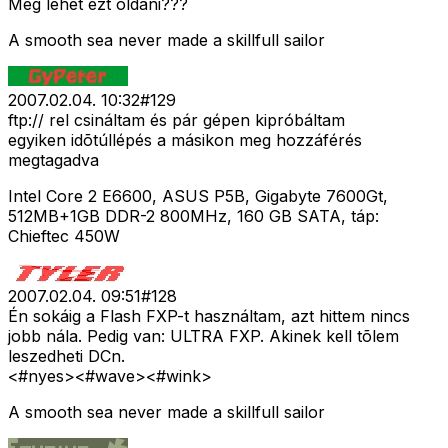
Meg lehet ezt oldani???
A smooth sea never made a skillfull sailor
2007.02.04. 10:32
#
129
ftp:// rel csináltam és pár gépen kipróbáltam
egyiken idõtúllépés a másikon meg hozzáférés
megtagadva
Intel Core 2 E6600, ASUS P5B, Gigabyte 7600Gt,
512MB+1GB DDR-2 800MHz, 160 GB SATA, táp:
Chieftec 450W
2007.02.04. 09:51
#
128
Én sokáig a Flash FXP-t használtam, azt hittem nincs
jobb nála. Pedig van: ULTRA FXP. Akinek kell tõlem
leszedheti DCn.
<#nyes>
<#wave>
<#wink>
A smooth sea never made a skillfull sailor