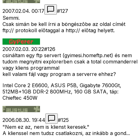
2007.02.04. 00:17
#
127
Semmi.
Csak simán be kell írni a böngészõbe az oldal címét
ftp:// protokoll elõtaggal a http:// elõtag helyett.
2007.02.03. 20:22
#
126
csináltam egy ftp servert (gyimesi.homeftp.net) és nem
tudom megnyitni explorerben csak a total commanderrel
vagy kliens programmal
kell valami fájl vagy program a serverre ehhez?
Intel Core 2 E6600, ASUS P5B, Gigabyte 7600Gt,
512MB+1GB DDR-2 800MHz, 160 GB SATA, táp:
Chieftec 450W
2006.08.30. 19:44
#
125
"Nem ez az, nem is klienst keresek."
A klienssel nem tudsz csatlakozni, az inkább a gond...