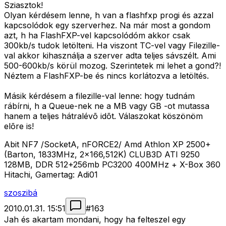
Sziasztok!
Olyan kérdésem lenne, h van a flashfxp progi és azzal
kapcsolódok egy szerverhez. Na már most a gondom
azt, h ha FlashFXP-vel kapcsolódóm akkor csak
300kb/s tudok letölteni. Ha viszont TC-vel vagy Filezille-
val akkor kihasználja a szerver adta teljes sávszélt. Ami
500-600kb/s körül mozog. Szerintetek mi lehet a gond?!
Néztem a FlashFXP-be és nincs korlátozva a letöltés.
Másik kérdésem a filezille-val lenne: hogy tudnám
rábírni, h a Queue-nek ne a MB vagy GB -ot mutassa
hanem a teljes hátralévõ idõt. Válaszokat köszönöm
elõre is!
Abit NF7 /SocketA, nFORCE2/ Amd Athlon XP 2500+
(Barton, 1833MHz, 2x166,512K) CLUB3D ATI 9250
128MB, DDR 512+256mb PC3200 400MHz + X-Box 360
Hitachi, Gamertag: Adi01
szoszibá
2010.01.31. 15:51
#
163
Jah és akartam mondani, hogy ha felteszel egy