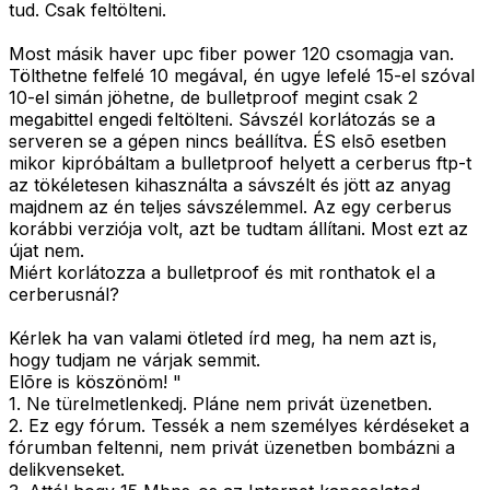
tud. Csak feltölteni.
Most másik haver upc fiber power 120 csomagja van.
Tölthetne felfelé 10 megával, én ugye lefelé 15-el szóval
10-el simán jöhetne, de bulletproof megint csak 2
megabittel engedi feltölteni. Sávszél korlátozás se a
serveren se a gépen nincs beállítva. ÉS elsõ esetben
mikor kipróbáltam a bulletproof helyett a cerberus ftp-t
az tökéletesen kihasználta a sávszélt és jött az anyag
majdnem az én teljes sávszélemmel. Az egy cerberus
korábbi verziója volt, azt be tudtam állítani. Most ezt az
újat nem.
Miért korlátozza a bulletproof és mit ronthatok el a
cerberusnál?
Kérlek ha van valami ötleted írd meg, ha nem azt is,
hogy tudjam ne várjak semmit.
Elõre is köszönöm! "
1. Ne türelmetlenkedj. Pláne nem privát üzenetben.
2. Ez egy fórum. Tessék a nem személyes kérdéseket a
fórumban feltenni, nem privát üzenetben bombázni a
delikvenseket.