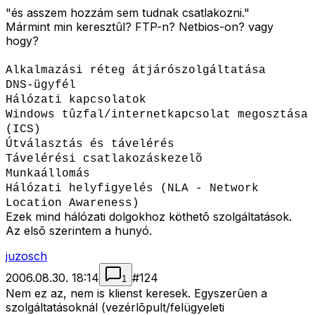
"és asszem hozzám sem tudnak csatlakozni."
Mármint min keresztûl? FTP-n? Netbios-on? vagy
hogy?
Alkalmazási réteg átjárószolgáltatása
DNS-ügyfél
Hálózati kapcsolatok
Windows tûzfal/internetkapcsolat megosztása
(ICS)
Útválasztás és távelérés
Távelérési csatlakozáskezelõ
Munkaállomás
Hálózati helyfigyelés (NLA - Network
Location Awareness)
Ezek mind hálózati dolgokhoz köthetõ szolgáltatások.
Az elsõ szerintem a hunyó.
juzosch
2006.08.30. 18:14
#
124
1
Nem ez az, nem is klienst keresek. Egyszerûen a
szolgáltatásoknál (vezérlõpult/felügyeleti