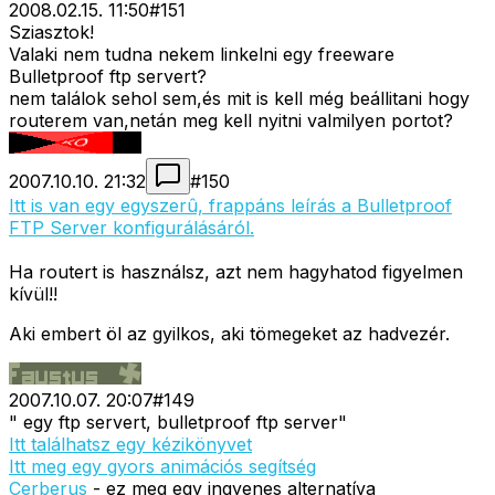
2008.02.15. 11:50
#
151
Sziasztok!
Valaki nem tudna nekem linkelni egy freeware
Bulletproof ftp servert?
nem találok sehol sem,és mit is kell még beállitani hogy
routerem van,netán meg kell nyitni valmilyen portot?
2007.10.10. 21:32
#
150
Itt is van egy egyszerû, frappáns leírás a Bulletproof
FTP Server konfigurálásáról.
Ha routert is használsz, azt nem hagyhatod figyelmen
kívül!!
Aki embert öl az gyilkos, aki tömegeket az hadvezér.
2007.10.07. 20:07
#
149
" egy ftp servert, bulletproof ftp server"
Itt találhatsz egy kézikönyvet
Itt meg egy gyors animációs segítség
Cerberus
- ez meg egy ingyenes alternatíva