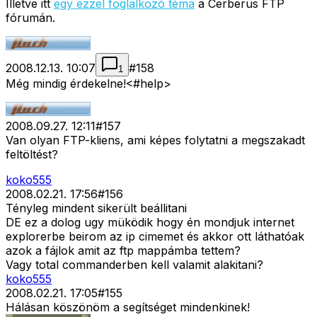
Illetve itt
egy ezzel foglalkozó téma
a Cerberus FTP
fórumán.
2008.12.13. 10:07
#
158
1
Még mindig érdekelne!<#help>
2008.09.27. 12:11
#
157
Van olyan FTP-kliens, ami képes folytatni a megszakadt
feltöltést?
koko555
2008.02.21. 17:56
#
156
Tényleg mindent sikerült beállitani
DE ez a dolog ugy müködik hogy én mondjuk internet
explorerbe beirom az ip cimemet és akkor ott láthatóak
azok a fájlok amit az ftp mappámba tettem?
Vagy total commanderben kell valamit alakitani?
koko555
2008.02.21. 17:05
#
155
Hálásan köszönöm a segítséget mindenkinek!