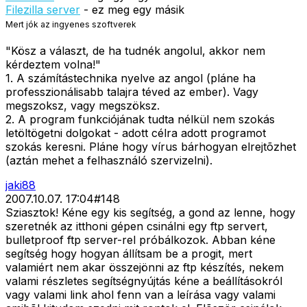
Filezilla server
- ez meg egy másik
Mert jók az ingyenes szoftverek
"Kösz a választ, de ha tudnék angolul, akkor nem
kérdeztem volna!"
1. A számítástechnika nyelve az angol (pláne ha
professzionálisabb talajra téved az ember). Vagy
megszoksz, vagy megszöksz.
2. A program funkciójának tudta nélkül nem szokás
letöltögetni dolgokat - adott célra adott programot
szokás keresni. Pláne hogy vírus bárhogyan elrejtõzhet
(aztán mehet a felhasználó szervizelni).
jaki88
2007.10.07. 17:04
#
148
Sziasztok! Kéne egy kis segítség, a gond az lenne, hogy
szeretnék az itthoni gépen csinálni egy ftp servert,
bulletproof ftp server-rel próbálkozok. Abban kéne
segítség hogy hogyan állítsam be a progit, mert
valamiért nem akar összejönni az ftp készítés, nekem
valami részletes segítségnyújtás kéne a beállításokról
vagy valami link ahol fenn van a leírása vagy valami