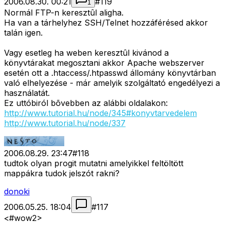
2006.08.30. 00:21
#
119
1
Normál FTP-n keresztûl aligha.
Ha van a tárhelyhez SSH/Telnet hozzáférésed akkor
talán igen.
Vagy esetleg ha weben keresztûl kivánod a
könyvtárakat megosztani akkor Apache webszerver
esetén ott a .htaccess/.htpasswd állomány könyvtárban
való elhelyezése - már amelyik szolgáltató engedélyezi a
használatát.
Ez uttóbiról bõvebben az alábbi oldalakon:
http://www.tutorial.hu/node/345#konyvtarvedelem
http://www.tutorial.hu/node/337
2006.08.29. 23:47
#
118
tudtok olyan progit mutatni amelyikkel feltöltött
mappákra tudok jelszót rakni?
donoki
2006.05.25. 18:04
#
117
<#wow2>