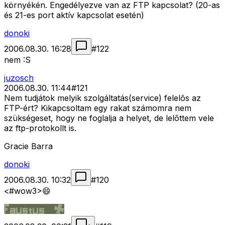
környékén. Engedélyezve van az FTP kapcsolat? (20-as
és 21-es port aktív kapcsolat esetén)
donoki
2006.08.30. 16:28
#
122
nem :S
juzosch
2006.08.30. 11:44
#
121
Nem tudjátok melyik szolgáltatás(service) felelõs az
FTP-ért? Kikapcsoltam egy rakat számomra nem
szükségeset, hogy ne foglalja a helyet, de lelõttem vele
az ftp-protokollt is.
Gracie Barra
donoki
2006.08.30. 10:32
#
120
<#wow3>
😄