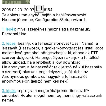
2008.02.20. 20:07
#
154
Telepítés után egybõl bejön a beállításvarázsló.
Ha nem jönne be, Configuration/Setup wizard.
1. lépés
: mivel személyes használatra használjuk,
Personal Use
2. lépés
: beállítjuk a felhasználónevet (User Name), a
jelszavát (Password), a gyökérkönyvtárat (az Inital Root
mellett levõ gombbal böngészhetjük ki, ahova az FTP
szerver dolgozik). Ha engedélyezni akarjuk a feltöltést:
allow upload, ha a letöltést: allow download.
Ha anonymous felhasználót (aki jelszó nélkül használja
a szervert) akarunk engedélyezni, jelõljük be az
Anonymous gombot, és hagyjuk a felhasználót
anonymous-on (jelszó nem kell neki).
3. lépés
: a program megpróbálja kideríteni az IP-
címünket. Router mögûl nem fog menni, így válasszunk
nemet.