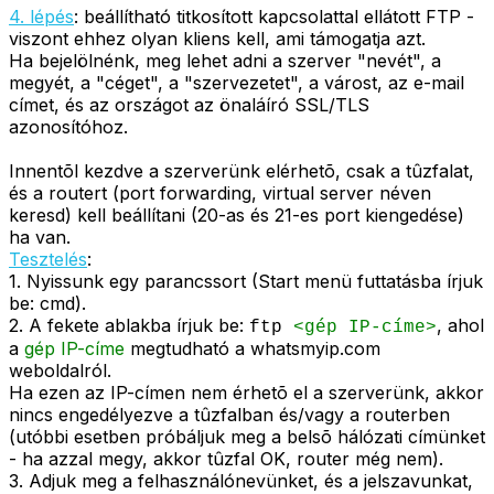
4. lépés
: beállítható titkosított kapcsolattal ellátott FTP -
viszont ehhez olyan kliens kell, ami támogatja azt.
Ha bejelölnénk, meg lehet adni a szerver "nevét", a
megyét, a "céget", a "szervezetet", a várost, az e-mail
címet, és az országot az önaláíró SSL/TLS
azonosítóhoz.
Innentõl kezdve a szerverünk elérhetõ, csak a tûzfalat,
és a routert (port forwarding, virtual server néven
keresd) kell beállítani (20-as és 21-es port kiengedése)
ha van.
Tesztelés
:
1. Nyissunk egy parancssort (Start menü futtatásba írjuk
be: cmd).
2. A fekete ablakba írjuk be:
, ahol
ftp
<gép IP-címe>
a
gép IP-címe
megtudható a whatsmyip.com
weboldalról.
Ha ezen az IP-címen nem érhetõ el a szerverünk, akkor
nincs engedélyezve a tûzfalban és/vagy a routerben
(utóbbi esetben próbáljuk meg a belsõ hálózati címünket
- ha azzal megy, akkor tûzfal OK, router még nem).
3. Adjuk meg a felhasználónevünket, és a jelszavunkat,