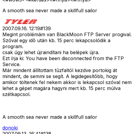
A smooth sea never made a skillfull sailor
2007.09.16. 12:19
#
139
Megint problémám van BlackMoon FTP Server progival.
Szóval egy idõ után kb. 15 perc lekapcsolódik a
program.
csak úgy lehet újraindítani ha belépek újra.
Ezt írja ki: You have been disconnected from the FTP
Service.
Már mindent állítottam tûzfaltól kezdve portokig át
mindent, de semmi se segít. A legidegesítõbb, hogy
amikor töltenek fel nekem akkor is lekapcsol szóval nem
lehet a gépet magára hagyni mert kb. 15 perc múlva
szétkapcsol.
A smooth sea never made a skillfull sailor
donoki
2007.09.13. 16:41
#
138