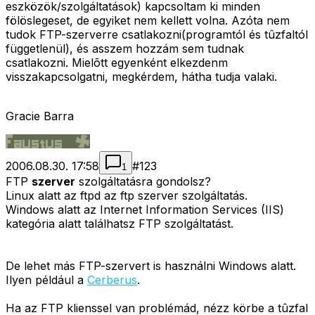
eszközök/szolgáltatások) kapcsoltam ki minden
fölöslegeset, de egyiket nem kellett volna. Azóta nem
tudok FTP-szerverre csatlakozni(programtól és tûzfaltól
függetlenül), és asszem hozzám sem tudnak
csatlakozni. Mielõtt egyenként elkezdenm
visszakapcsolgatni, megkérdem, hátha tudja valaki.
Gracie Barra
2006.08.30. 17:58
#
123
1
FTP
szerver
szolgáltatásra gondolsz?
Linux alatt az ftpd az ftp szerver szolgáltatás.
Windows alatt az Internet Information Services (IIS)
kategória alatt találhatsz FTP szolgáltatást.
De lehet más FTP-szervert is használni Windows alatt.
Ilyen például a
Cerberus
.
Ha az FTP klienssel van problémád, nézz körbe a tûzfal