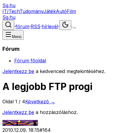
Sg.hu
IT/Tech
Tudomány
Játék
Autó
Film
Sg.hu
·
fórum
·
RSS
·
hírlevél
·
·
...
Menü
Fórum
Fórum főoldal
Jelentkezz be
a kedvenceid megtekintéséhez.
A legjobb FTP progi
Oldal
1
/
4
Következő →
Jelentkezz be
a hozzászóláshoz.
2010.12.09. 18:15
#
164