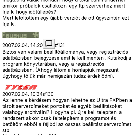
amikor próbálok csatlakozni egy ftp szerverhez miért
írja ki hogy idõtúllépés?
Mert letöltöttem egy újabb verziót de ott úgyszintén ezt
írja ki.
2007.02.04. 14:20
#
131
Biztos van valami beállítóállománya, vagy regisztrációs
adatbázisban bejegyzése amit le kell menteni. Kutakodj a
program könyvtárában, vagy a regisztrációs
adatbázisban. (Ahogy látom a honlapjuk megszünt,
úgyhogy tölük már nemigazán tudsz érdeklõdni).
2007.02.04. 10:34
#
130
Az lenne a kérdésem hogyan lehetne az Ultra FXPben a
tárolt servercímeket portokat és egyéb beállításokat
valahogy archiválni? Hogyha pl. újra kell telepíteni a
rendszert akkor csak feltelepítem a programot és
betöltöm ebbõl a fájlból az összes beállítást servercímet
stb.