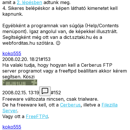
amit a
2. lépésben
adtunk meg.
4. Sikeres belépéskor a képen látható kimenetet kell
kapnunk.
Egyébként a programnak van súgója (Help/Contents
menüpont). Igaz angolul van, de képekkel illusztrált.
Segítségként még ott van a dict.sztaki.hu és a
webforditas.hu szótára. 😉
koko555
2008.02.20. 18:21
#
153
Ha valaki tudja, hogy hogyan kell a Cerberus FTP
server programot vagy a freeftpd beállítani akkor kérem
segítsen. Köszi
2008.02.15. 13:19
#
152
Freeware változata nincsen, csak trialware.
De ha freeware kell, ott a
Cerberus
, illetve a
Filezilla
Server
.
Vagy ott a
FreeFTPd
.
koko555