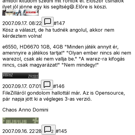
amibõl kitudom szedni mit rontok el. Elõször csinálok
ilyet jól jönne egy kis segítség😄.Elõre is köszi.
2007.09.17. 08:22
#
147
Kösz a választ, de ha tudnék angolul, akkor nem
kérdeztem volna!
e6550, HD6670 1GB, 4GB "Minden játék annyit ér,
amennyire a játékos tartja!" "Olyan ember nincs aki nem
warezol, csak aki nem vallja be." "A warez-ra kifogás
nincs, csak magyarázat!" "Nem mindegy!"
2007.09.17. 07:01
#
146
FileZilláról gondolom hallottál már. Az is Opensource,
pár napja jött ki a végleges 3-as verzió.
Chaos Anno Domini
2007.09.16. 22:28
#
145
2