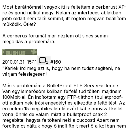
Most barátnõmnél vagyok itt is feltettem a cerberust XP-
re és gond nélkül megy. Nálam az interfaces ablakban
jobb oldalt nem talál semmit, itt rögtön megvan beállítom
mûködik. Ötlet?
A cerberus forumát már néztem ott sincs semmi
megoldás a problémára.
2010.01.31. 15:11
#
160
1
"Kérlek írd meg azt is, hogy ha nem tudsz segíteni, ne
várjam feleslegesen!
Másik problémám a BulletProof FTP Server-el lenne.
Van egy ismerõsöm koliban felfelé tud tölteni majdnem
100Mbit-el. Én indítottam egy FTP-t itthon (bulletproof-
ot) adtam neki írási engedélyt és elkezdte a feltöltést. Az
én netem 15 megabites lefelé ezért kábé annyival kellet
vona jönnie de valami miatt a bulletproof csak 2
megabittel hagyta feltölteni neki a cuccost! Azért nem
fordítva csináltuk hogy õ indít ftp-t mert õ a koliban nem