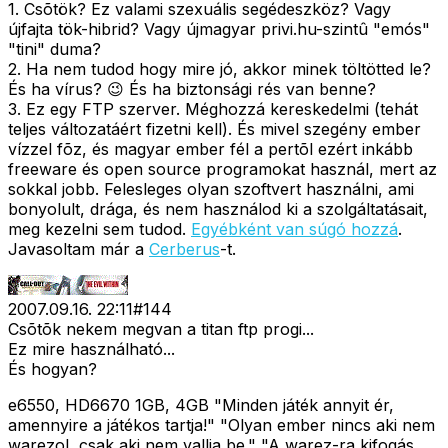
1. Csõtök? Ez valami szexuális segédeszköz? Vagy
újfajta tök-hibrid? Vagy újmagyar privi.hu-szintû "emós"
"tini" duma?
2. Ha nem tudod hogy mire jó, akkor minek töltötted le?
És ha vírus? 😉 És ha biztonsági rés van benne?
3. Ez egy FTP szerver. Méghozzá kereskedelmi (tehát
teljes változatáért fizetni kell). És mivel szegény ember
vízzel fõz, és magyar ember fél a pertõl ezért inkább
freeware és open source programokat használ, mert az
sokkal jobb. Felesleges olyan szoftvert használni, ami
bonyolult, drága, és nem használod ki a szolgáltatásait,
meg kezelni sem tudod.
Egyébként van súgó hozzá
.
Javasoltam már a
Cerberus
-t.
2007.09.16. 22:11
#
144
Csõtõk nekem megvan a titan ftp progi...
Ez mire használható...
És hogyan?
e6550, HD6670 1GB, 4GB "Minden játék annyit ér,
amennyire a játékos tartja!" "Olyan ember nincs aki nem
warezol, csak aki nem vallja be." "A warez-ra kifogás