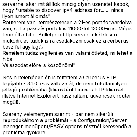
servernél akár mit állítok mindig olyan üzenetet kapok,
hogy "unable to discover ipv4 address for... ... nincs
ilyen ismert állomás"
Routerem van, természetesen a 21-es port forwardolva
van, sõt a passzív portok is 11000-tõl 13000-ig is. Mégis
fenn áll a hiba. Bulletproof ftp server tökéletesen
mûködik és tudok is rá csatlakozni csak ez a cerberus
basz fel agyilag😄
Remélem tudsz segíteni és van valami ötleted, mi lehet a
hiba!
Válaszodat elõre is köszönöm!"
Nos hirtelenjében én is feltettem a Cerberus FTP
legújabb - 3.1.0.5-ös változatát, de nem futottam ilyen
jellegû problémába (kliensként Linuxos FTP-klienset,
illetve Internet Explorert használtam, ugyancsak router
mögül).
Szerény véleményem szerint - bár nem sikerült
reprodukálnom a problémát - a Configuration/Server
manager menüpont/PASV options résznél keresendõ a
probléma gyökere.