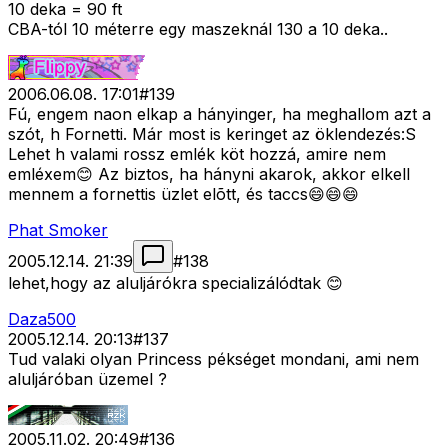
10 deka = 90 ft
CBA-tól 10 méterre egy maszeknál 130 a 10 deka..
2006.06.08. 17:01
#
139
Fú, engem naon elkap a hányinger, ha meghallom azt a
szót, h Fornetti. Már most is keringet az öklendezés:S
Lehet h valami rossz emlék köt hozzá, amire nem
emléxem😊 Az biztos, ha hányni akarok, akkor elkell
mennem a fornettis üzlet elõtt, és taccs😄😄😄
Phat Smoker
2005.12.14. 21:39
#
138
lehet,hogy az aluljárókra specializálódtak 😊
Daza500
2005.12.14. 20:13
#
137
Tud valaki olyan Princess pékséget mondani, ami nem
aluljáróban üzemel ?
2005.11.02. 20:49
#
136