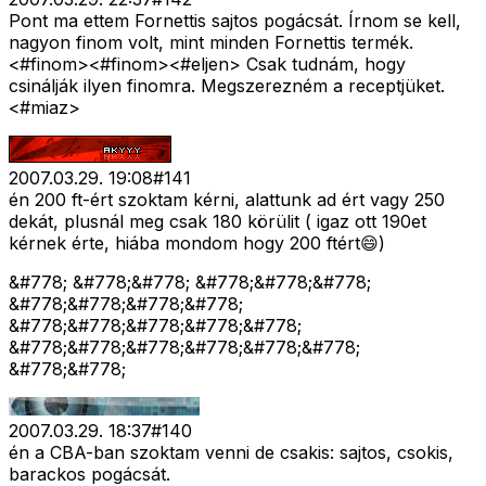
Pont ma ettem Fornettis sajtos pogácsát. Írnom se kell,
nagyon finom volt, mint minden Fornettis termék.
<#finom>
<#finom>
<#eljen>
Csak tudnám, hogy
csinálják ilyen finomra. Megszerezném a receptjüket.
<#miaz>
2007.03.29. 19:08
#
141
én 200 ft-ért szoktam kérni, alattunk ad ért vagy 250
dekát, plusnál meg csak 180 körülit ( igaz ott 190et
kérnek érte, hiába mondom hogy 200 ftért😄)
&#778; &#778;&#778; &#778;&#778;&#778;
&#778;&#778;&#778;&#778;
&#778;&#778;&#778;&#778;&#778;
&#778;&#778;&#778;&#778;&#778;&#778;
&#778;&#778;
2007.03.29. 18:37
#
140
én a CBA-ban szoktam venni de csakis: sajtos, csokis,
barackos pogácsát.