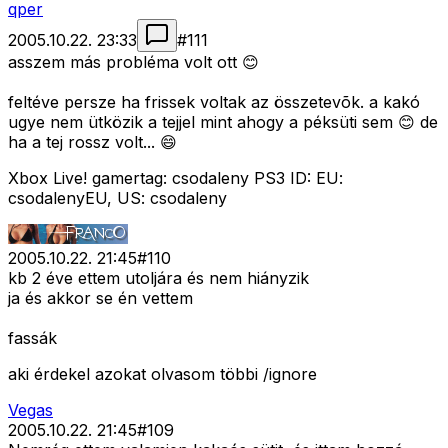
qper
2005.10.22. 23:33
#
111
asszem más probléma volt ott 😊
feltéve persze ha frissek voltak az összetevõk. a kakó
ugye nem ütközik a tejjel mint ahogy a péksüti sem 😊 de
ha a tej rossz volt... 😄
Xbox Live! gamertag: csodaleny PS3 ID: EU:
csodalenyEU, US: csodaleny
2005.10.22. 21:45
#
110
kb 2 éve ettem utoljára és nem hiányzik
ja és akkor se én vettem
fassák
aki érdekel azokat olvasom többi /ignore
Vegas
2005.10.22. 21:45
#
109