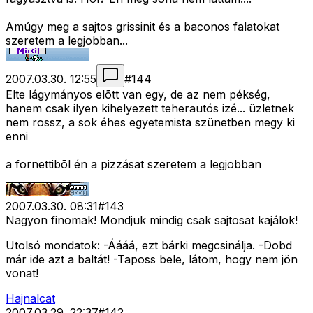
Amúgy meg a sajtos grissinit és a baconos falatokat
szeretem a legjobban...
2007.03.30. 12:55
#
144
Elte lágymányos elõtt van egy, de az nem pékség,
hanem csak ilyen kihelyezett teherautós izé... üzletnek
nem rossz, a sok éhes egyetemista szünetben megy ki
enni
a fornettibõl én a pizzásat szeretem a legjobban
2007.03.30. 08:31
#
143
Nagyon finomak! Mondjuk mindig csak sajtosat kajálok!
Utolsó mondatok: -Áááá, ezt bárki megcsinálja. -Dobd
már ide azt a baltát! -Taposs bele, látom, hogy nem jön
vonat!
Hajnalcat
2007.03.29. 22:37
#
142