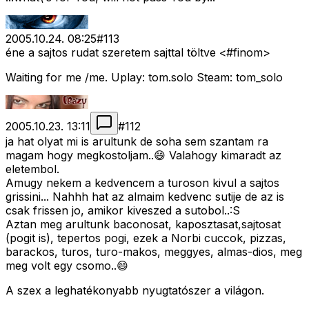
2005.10.24. 08:25
#
113
éne a sajtos rudat szeretem sajttal töltve <#finom>
Waiting for me /me. Uplay: tom.solo Steam: tom_solo
2005.10.23. 13:11
#
112
ja hat olyat mi is arultunk de soha sem szantam ra
magam hogy megkostoljam..😄 Valahogy kimaradt az
eletembol.
Amugy nekem a kedvencem a turoson kivul a sajtos
grissini... Nahhh hat az almaim kedvenc sutije de az is
csak frissen jo, amikor kiveszed a sutobol..:S
Aztan meg arultunk baconosat, kaposztasat,sajtosat
(pogit is), tepertos pogi, ezek a Norbi cuccok, pizzas,
barackos, turos, turo-makos, meggyes, almas-dios, meg
meg volt egy csomo..😄
A szex a leghatékonyabb nyugtatószer a világon.