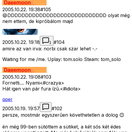
2005.10.22. 19:38
#
105
😄DDDDDDDDDDDDDDDDDDDDDDDDDDDD olyat még
nem ettem, de kipróbálom majd
2005.10.22. 19:18
#
104
1
amire az van irva: norbi csak szar lehet -.-
Waiting for me /me. Uplay: tom.solo Steam: tom_solo
2005.10.22. 19:08
#
103
Fornetti.... Nyami<#crazya>
Hát igen van pár fura ízû.<#idiota>
qper
2005.10.19. 19:57
#
102
persze, mostmár egyszerûen követhetetlen a dolog 😊
én még 99-ben sütöttem a sütiket, a két sós két édes