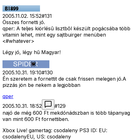
2005.11.02. 15:52
#
131
Összes fornetti jó.
qper: A teljes kiörlésû lisztbõl készült pogácsába több
vitamin lehet, mint egy sajtbuirger menüben
<#whatever>
Légy jó, légy hű Magyar!
2005.10.31. 19:10
#
130
Én szeretem a fornettit de csak frissen melegen jó.A
pizzás jön be nekem a legjobban
qper
2005.10.31. 18:52
#
129
najó de még 600 Ft mekdónádszban is több tápanyag
van mint 600 Ft fornettiben.
Xbox Live! gamertag: csodaleny PS3 ID: EU:
csodalenyEU, US: csodaleny