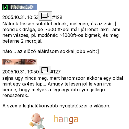
2005.10.31. 10:53
#
128
1
Nálunk frissen sütöttet adnak, melegen, és az zsír ;]
mondjuk drága, de ~600 ft-ból már jól lehet lakni, ami
nem vészes, pl. mcdónác ~1000ft-os bigmek, és még
beférne 2 mcrojál.
hátö .. az előző aláírásom sokkal jobb volt :]
2005.10.31. 10:50
#
127
sajna ugy nincs meg, mert haromszor akkora egy oldal
mint egy a/4es lap... Amugy teljesen jol le van irva
benne, hogy melyek a legnagyobb ilyen jellegu
rendszerek...
A szex a leghatékonyabb nyugtatószer a világon.