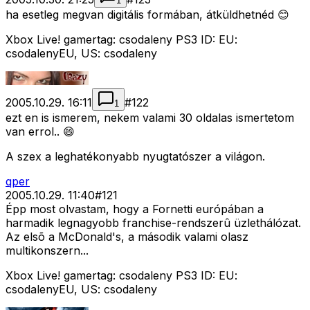
1
ha esetleg megvan digitális formában, átküldhetnéd 😊
Xbox Live! gamertag: csodaleny PS3 ID: EU:
csodalenyEU, US: csodaleny
2005.10.29. 16:11
#
122
1
ezt en is ismerem, nekem valami 30 oldalas ismertetom
van errol.. 😄
A szex a leghatékonyabb nyugtatószer a világon.
qper
2005.10.29. 11:40
#
121
Épp most olvastam, hogy a Fornetti európában a
harmadik legnagyobb franchise-rendszerû üzlethálózat.
Az elsõ a McDonald's, a második valami olasz
multikonszern...
Xbox Live! gamertag: csodaleny PS3 ID: EU:
csodalenyEU, US: csodaleny