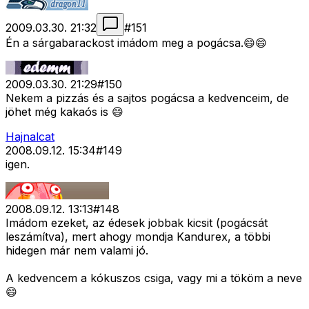
2009.03.30. 21:32
#
151
Én a sárgabarackost imádom meg a pogácsa.😄😄
2009.03.30. 21:29
#
150
Nekem a pizzás és a sajtos pogácsa a kedvenceim, de
jöhet még kakaós is 😄
Hajnalcat
2008.09.12. 15:34
#
149
igen.
2008.09.12. 13:13
#
148
Imádom ezeket, az édesek jobbak kicsit (pogácsát
leszámítva), mert ahogy mondja Kandurex, a többi
hidegen már nem valami jó.
A kedvencem a kókuszos csiga, vagy mi a tököm a neve
😄