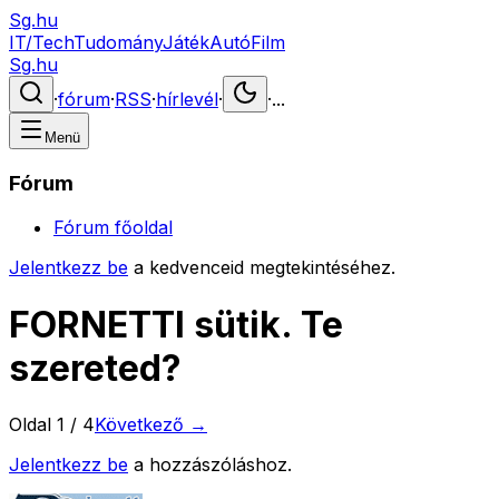
Sg.hu
IT/Tech
Tudomány
Játék
Autó
Film
Sg.hu
·
fórum
·
RSS
·
hírlevél
·
·
...
Menü
Fórum
Fórum főoldal
Jelentkezz be
a kedvenceid megtekintéséhez.
FORNETTI sütik. Te
szereted?
Oldal
1
/
4
Következő →
Jelentkezz be
a hozzászóláshoz.