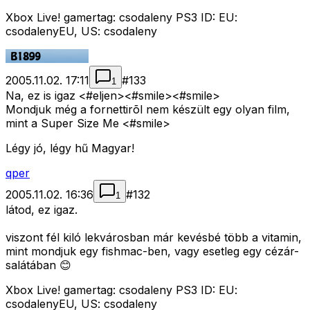
Xbox Live! gamertag: csodaleny PS3 ID: EU:
csodalenyEU, US: csodaleny
2005.11.02. 17:11
#
133
1
Na, ez is igaz <#eljen>
<#smile>
<#smile>
Mondjuk még a fornettirõl nem készült egy olyan film,
mint a Super Size Me <#smile>
Légy jó, légy hű Magyar!
qper
2005.11.02. 16:36
#
132
1
látod, ez igaz.
viszont fél kiló lekvárosban már kevésbé több a vitamin,
mint mondjuk egy fishmac-ben, vagy esetleg egy cézár-
salátában 😊
Xbox Live! gamertag: csodaleny PS3 ID: EU:
csodalenyEU, US: csodaleny