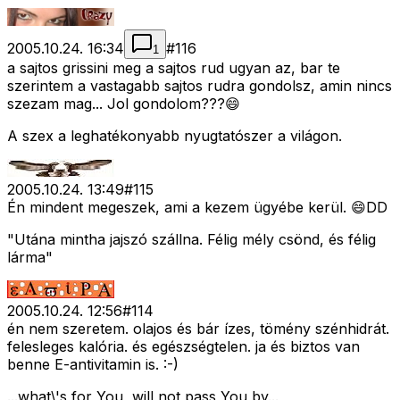
2005.10.24. 16:34
#
116
1
a sajtos grissini meg a sajtos rud ugyan az, bar te
szerintem a vastagabb sajtos rudra gondolsz, amin nincs
szezam mag... Jol gondolom???😄
A szex a leghatékonyabb nyugtatószer a világon.
2005.10.24. 13:49
#
115
Én mindent megeszek, ami a kezem ügyébe kerül. 😄DD
"Utána mintha jajszó szállna. Félig mély csönd, és félig
lárma"
2005.10.24. 12:56
#
114
én nem szeretem. olajos és bár ízes, tömény szénhidrát.
felesleges kalória. és egészségtelen. ja és biztos van
benne E-antivitamin is. :-)
...what\'s for You, will not pass You by...