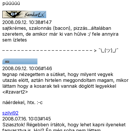
púúúúú
2008.09.12. 10:38
#
147
sajtkrémes, szalonnás (bacon), pizzás...általában
szeretem, de amikor már ki van hûlve :/ fele annyira
sem ízletes
– – – – – – – – – – – – – – – – – – – – – – – – > ¯\_(ツ)_/¯
2008.09.12. 10:06
#
146
tegnap nézegettem a sütiket, hogy milyent vegyek
utazás elött, aztán hirtelen meggondoltam magam, mikor
láttam hogy a kosarak teli vannak döglött legyekkel
<#zavart2>
náérdekel, htx. :-c
szilvi92
2008.07.16. 10:03
#
145
Sziasztok! Régebben írtátok, hogy lehet kapni ilyeneket
fagyasztva is. Hol? Én még soha nem láttam....