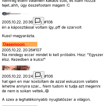
Nemrég ettem valamien kakaós sütit, és ittam hozzá
tejet..ahh, úgy összefostam magam :C
2005.10.22. 20:36
#
108
1
én a káposztással voltam így..pff de szarvolt
Kuss!-magyarázta.
2005.10.22. 20:26
#
107
Na mindegy eccer mindet ki kell próbálni. Hisz: "Egyszer
élsz. Kezedben a kulcs!"
2005.10.22. 20:24
#
106
1
hat igen en mar kostoltam de azzal eskuszom vallatni
lehetne annyira szar... Nem tudom ki tudja azt megenni
de nem is sokan vettek..😄
A szex a leghatékonyabb nyugtatószer a világon.