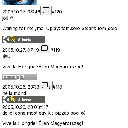
2005.10.27. 08:46
#
120
jól! 😊
Waiting for me /me. Uplay: tom.solo Steam: tom_solo
2005.10.27. 07:19
#
119
😄D
Vive la Hongrie!-Éljen Magyarország!
2005.10.26. 23:33
#
118
1
ne is mond
2005.10.26. 23:01
#
117
de jól esne most egy kis pizzás pogi 😛
Vive la Hongrie!-Éljen Magyarország!