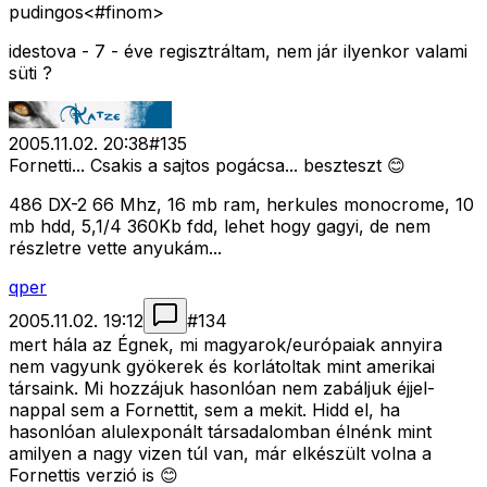
pudingos<#finom>
idestova - 7 - éve regisztráltam, nem jár ilyenkor valami
süti ?
2005.11.02. 20:38
#
135
Fornetti... Csakis a sajtos pogácsa... beszteszt 😊
486 DX-2 66 Mhz, 16 mb ram, herkules monocrome, 10
mb hdd, 5,1/4 360Kb fdd, lehet hogy gagyi, de nem
részletre vette anyukám...
qper
2005.11.02. 19:12
#
134
mert hála az Égnek, mi magyarok/európaiak annyira
nem vagyunk gyökerek és korlátoltak mint amerikai
társaink. Mi hozzájuk hasonlóan nem zabáljuk éjjel-
nappal sem a Fornettit, sem a mekit. Hidd el, ha
hasonlóan alulexponált társadalomban élnénk mint
amilyen a nagy vizen túl van, már elkészült volna a
Fornettis verzió is 😊