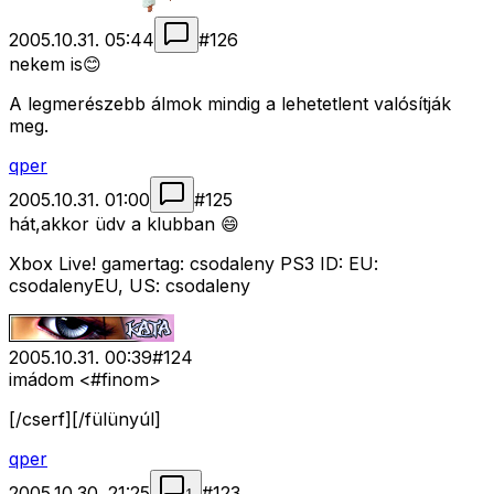
2005.10.31. 05:44
#
126
nekem is😊
A legmerészebb álmok mindig a lehetetlent valósítják
meg.
qper
2005.10.31. 01:00
#
125
hát,akkor üdv a klubban 😄
Xbox Live! gamertag: csodaleny PS3 ID: EU:
csodalenyEU, US: csodaleny
2005.10.31. 00:39
#
124
imádom <#finom>
[/cserf][/fülünyúl]
qper
2005.10.30. 21:25
#
123