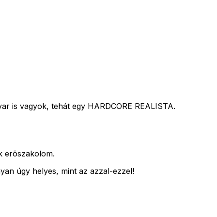
gyar is vagyok, tehát egy HARDCORE REALISTA.
uk erõszakolom.
yan úgy helyes, mint az azzal-ezzel!