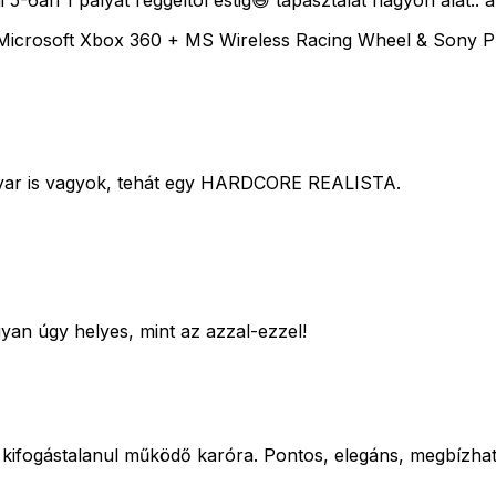
 5-6an 1 pályát reggeltõl estig😄 tapasztalat nagyon álat.. a
 / Microsoft Xbox 360 + MS Wireless Racing Wheel & Sony
gyar is vagyok, tehát egy HARDCORE REALISTA.
yan úgy helyes, mint az azzal-ezzel!
ifogástalanul működő karóra. Pontos, elegáns, megbízható!