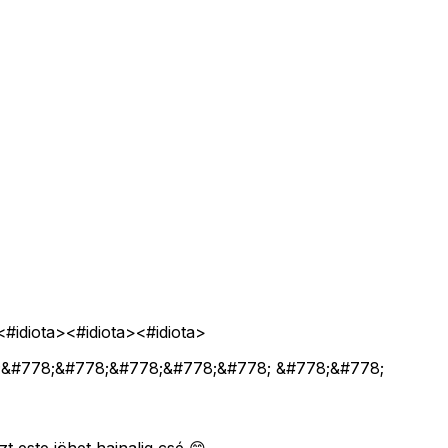
<#idiota>
<#idiota>
<#idiota>
;&#778;&#778;&#778;&#778;&#778; &#778;&#778;