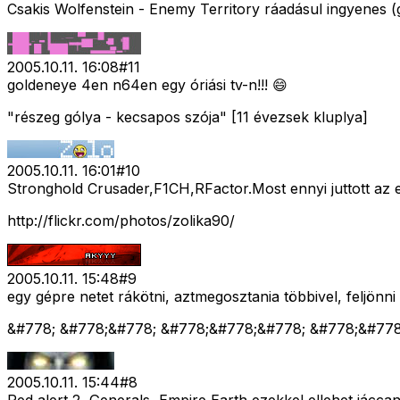
Csakis Wolfenstein - Enemy Territory ráadásul ingyenes
2005.10.11. 16:08
#
11
goldeneye 4en n64en egy óriási tv-n!!! 😄
"részeg gólya - kecsapos szója" [11 évezsek kluplya]
2005.10.11. 16:01
#
10
Stronghold Crusader,F1CH,RFactor.Most ennyi juttott az
http://flickr.com/photos/zolika90/
2005.10.11. 15:48
#
9
egy gépre netet rákötni, aztmegosztania többivel, feljönn
&#778; &#778;&#778; &#778;&#778;&#778; &#778;&#77
2005.10.11. 15:44
#
8