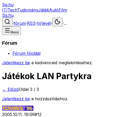
Sg.hu
IT/Tech
Tudomány
Játék
Autó
Film
Sg.hu
·
fórum
·
RSS
·
hírlevél
·
·
...
Menü
Fórum
Fórum főoldal
Jelentkezz be
a kedvenceid megtekintéséhez.
Játékok LAN Partykra
← Előző
Oldal
3
/
3
Jelentkezz be
a hozzászóláshoz.
2005.10.11. 16:09
#
12