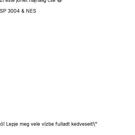
zt este jöhet hajnalig csé 😄
 PSP 3004 & NES
 Lepje meg vele vízbe fulladt kedveseit!\"