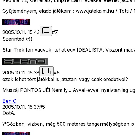
Red alert 2, Generals, Empire Earth ezekkel ellehet jáccani
Gyűjteményem, eladó játékaim : www.jatekaim.hu / Totti
2005.10.11. 15:43
#
7
Szerinted 😊)
Star Trek fan vagyok, tehát egy IDEALISTA. Viszont ma
2005.10.11. 15:38
#
6
1
ezek lehet tört játékkal is játszani vagy csak eredetivel?
Muszáj PONTOS JÉ! Nem ly... Avval-evvel nyelvtanilag ug
Ben C
2005.10.11. 15:37
#
5
DotA.
\"Gőzben, vízben, még 500 méteres tengermélységben is k