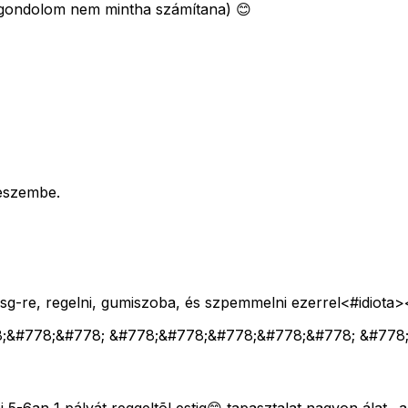
 (gondolom nem mintha számítana) 😊
 eszembe.
i sg-re, regelni, gumiszoba, és szpemmelni ezerrel<#idiota>
8;&#778;&#778; &#778;&#778;&#778;&#778;&#778; &#778