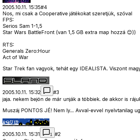
2005.10.11. 15:35
#
4
Nos, mi csak a Cooperative játékokat szeretjük, szóval
FPS:
Serios Sam 1-1,5
Star Wars BattleFront (van 1,5 GB extra map hozzá 😊))
RTS:
Generals Zero:Hour
Act of War
Star Trek fan vagyok, tehát egy IDEALISTA. Viszont ma
2005.10.11. 15:32
#
3
jaja. nekem bejön de már unják a többiek. de akkor is ráj
Muszáj PONTOS JÉ! Nem ly... Avval-evvel nyelvtanilag ug
2005.10.11. 15:31
#
2
1