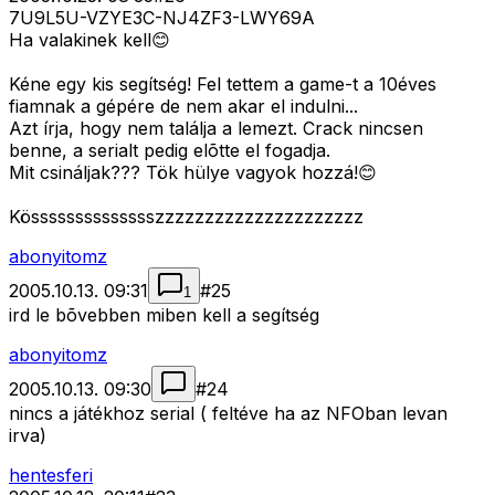
7U9L5U-VZYE3C-NJ4ZF3-LWY69A
Ha valakinek kell😊
Kéne egy kis segítség! Fel tettem a game-t a 10éves
fiamnak a gépére de nem akar el indulni...
Azt írja, hogy nem találja a lemezt. Crack nincsen
benne, a serialt pedig elõtte el fogadja.
Mit csináljak??? Tök hülye vagyok hozzá!😊
Kösssssssssssssszzzzzzzzzzzzzzzzzzzzz
abonyitomz
2005.10.13. 09:31
#
25
1
ird le bõvebben miben kell a segítség
abonyitomz
2005.10.13. 09:30
#
24
nincs a játékhoz serial ( feltéve ha az NFOban levan
irva)
hentesferi