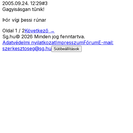
2005.09.24. 12:29
#
3
Gagyisásgan tûnik!
Þór vígi þessi rúnar
Oldal
1
/
2
Következő →
Sg
.hu
©
2026
Minden jog fenntartva.
Adatvédelmi nyilatkozat
Impresszum
Fórum
E-mail:
szerkesztoseg@sg.hu
Sütibeállítások