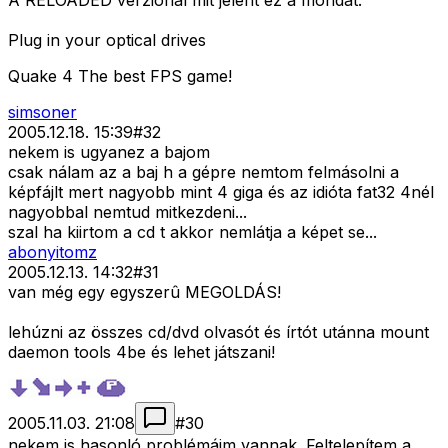
A RELOADED verziónál mit jelent ez a mondat:
Plug in your optical drives
Quake 4 The best FPS game!
simsoner
2005.12.18. 15:39
#
32
nekem is ugyanez a bajom
csak nálam az a baj h a gépre nemtom felmásolni a
képfájlt mert nagyobb mint 4 giga és az idióta fat32 4nél
nagyobbal nemtud mitkezdeni...
szal ha kiirtom a cd t akkor nemlátja a képet se...
abonyitomz
2005.12.13. 14:32
#
31
van még egy egyszerû MEGOLDÁS!
lehúzni az összes cd/dvd olvasót és írtót utánna mount
daemon tools 4be és lehet játszani!
2005.11.03. 21:08
#
30
nekem is hasonló problémáim vannak. Feltelepítem a