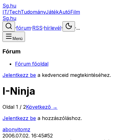
Sg.hu
IT/Tech
Tudomány
Játék
Autó
Film
Sg.hu
·
fórum
·
RSS
·
hírlevél
·
·
...
Menü
Fórum
Fórum főoldal
Jelentkezz be
a kedvenceid megtekintéséhez.
I-Ninja
Oldal
1
/
2
Következő →
Jelentkezz be
a hozzászóláshoz.
abonyitomz
2006.07.02. 16:45
#
52