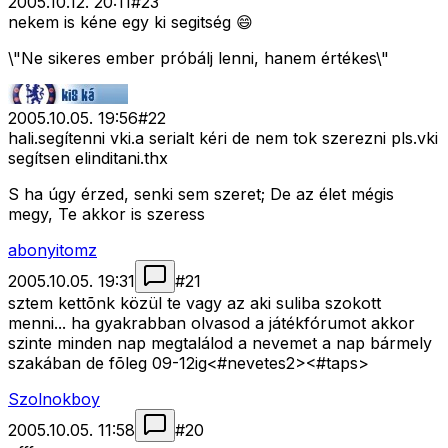
2005.10.12. 20:11
#
23
nekem is kéne egy ki segitség 😄
\"Ne sikeres ember próbálj lenni, hanem értékes\"
2005.10.05. 19:56
#
22
hali.segítenni vki.a serialt kéri de nem tok szerezni pls.vki
segítsen elinditani.thx
S ha úgy érzed, senki sem szeret; De az élet mégis
megy, Te akkor is szeress
abonyitomz
2005.10.05. 19:31
#
21
sztem kettõnk közül te vagy az aki suliba szokott
menni... ha gyakrabban olvasod a játékfórumot akkor
szinte minden nap megtalálod a nevemet a nap bármely
szakában de fõleg 09-12ig<#nevetes2>
<#taps>
Szolnokboy
2005.10.05. 11:58
#
20