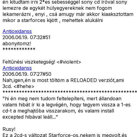
én kitudtam irni 2*es sebességgel sony cd íróval sony
lemezre de egykét hülyegyereknek nem fogom
lekamerázni , enyi , csá amugy már akkor kiaaksztottam
mikor a starforces kijött , mehettek alukálni
Antioxidanss
2006.06.19. 07:32
#
51
abonyitomz!
************
Feltûnési viszketegség! <#violent>
Antioxidanss
2006.06.19. 07:27
#
50
Nah,igen,én is most tõltöm a RELOADED verziót,ami
3cd. <#hehe>
************************************************
"hi én meg nem tudom feltelepíteni, mert állandoan
valami hibát ír ki a legvégén, hogy tegyem vissza a 1-es
cd-t a meghajtóba visszarakom, és valami install
excepted hibával leáll..."
Rusy!
Ez a 2cd-s változat Starforce-os,nekem is megvolt,és