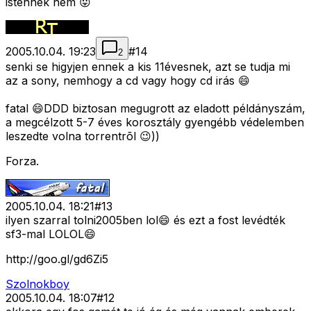
istennek nem 😛
2005.10.04. 19:23
#
14
2
senki se higyjen ennek a kis 11évesnek, azt se tudja mi
az a sony, nemhogy a cd vagy hogy cd irás 😄
fatal 😄DDD biztosan megugrott az eladott példányszám,
a megcélzott 5-7 éves korosztály gyengébb védelemben
leszedte volna torrentrõl 😉))
Forza.
2005.10.04. 18:21
#
13
ilyen szarral tolni2005ben lol😄 és ezt a fost levédték
sf3-mal LOLOL😄
http://goo.gl/gd6Zi5
Szolnokboy
2005.10.04. 18:07
#
12