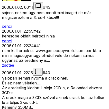
2006.01.02. 00:11
#
43
sajnos nekem úgy nem ment(mini image) de már
megszereztem a 3. cd-t köszi!!!
cenci
2006.01.01. 22:55
#
42
keresöbe oldalt beirod:i ninja
cenci
2006.01.01. 22:24
#
41
nem kell crack se:www.gamecopyworld.com:pár kb a
mini image.ugyanugy elindul vele de nekem sajnos
ugyanaz az eredmény is...
zsotee
2006.01.01. 22:15
#
40
Valóban semmi nyoma a crack-nek.
És ez nem véletlen....
Az eredetileg kiadott I-ninja 2CD-s, a Reloaded viszont
3CD-s
A crack maga a 3.CD, szóval akinek crack kell az töltse
le a teljes 3-as cd-t.
Kemény 350MB..