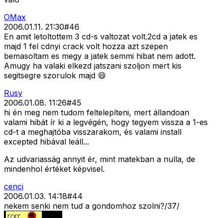
OMax
2006.01.11. 21:30
#
46
En amit letoltottem 3 cd-s valtozat volt.2cd a jatek es
majd 1 fel cdnyi crack volt hozza azt szepen
bemasoltam es megy a jatek semmi hibat nem adott.
Amugy ha valaki elkezd jatszani szoljon mert kis
segitsegre szorulok majd 😄
Rusy
2006.01.08. 11:26
#
45
hi én meg nem tudom feltelepíteni, mert állandoan
valami hibát ír ki a legvégén, hogy tegyem vissza a 1-es
cd-t a meghajtóba visszarakom, és valami install
excepted hibával leáll...
Az udvariasság annyit ér, mint matekban a nulla, de
mindenhol értéket képvisel.
cenci
2006.01.03. 14:18
#
44
nekem senki nem tud a gondomhoz szolni?/37/