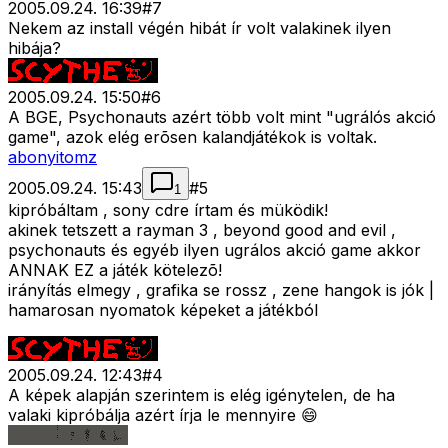
2005.09.24. 16:39
#
7
Nekem az install végén hibát ír volt valakinek ilyen
hibája?
2005.09.24. 15:50
#
6
A BGE, Psychonauts azért több volt mint "ugrálós akció
game", azok elég erõsen kalandjátékok is voltak.
abonyitomz
2005.09.24. 15:43
#
5
1
kipróbáltam , sony cdre írtam és müködik!
akinek tetszett a rayman 3 , beyond good and evil ,
psychonauts és egyéb ilyen ugrálos akció game akkor
ANNAK EZ a játék kötelezõ!
irányítás elmegy , grafika se rossz , zene hangok is jók |
hamarosan nyomatok képeket a játékból
2005.09.24. 12:43
#
4
A képek alapján szerintem is elég igénytelen, de ha
valaki kipróbálja azért írja le mennyire 😄