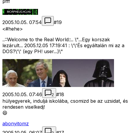
pfff
2005.10.05. 07:54
#
19
<#hehe>
..::Welcome to the Real World::.. \"...Egy korszak
lezárult... 2005.12.05 17:19:41 : \'\'És egyáltalán mi az a
DOS?\'\' (egy PH! user...)\"
2005.10.05. 07:46
#
18
2
hülyegyerek, induljá iskolába, csomizd be az uzsidat, és
rendesen viselkedj!
😄
abonyitomz
2005.10.05. 06:07
#
17