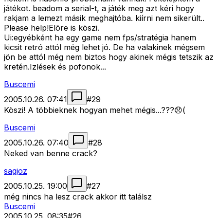
játékot. beadom a serial-t, a játék meg azt kéri hogy
rakjam a lemezt másik meghajtóba. kiírni nem sikerült..
Please help!Elõre is köszi.
Ui:egyébként ha egy game nem fps/stratégia hanem
kicsit retró attól még lehet jó. De ha valakinek mégsem
jön be attól még nem biztos hogy akinek mégis tetszik az
kretén.Izlések és pofonok...
Buscemi
2005.10.26. 07:41
#
29
Köszi! A többieknek hogyan mehet mégis...???😞(
Buscemi
2005.10.26. 07:40
#
28
Neked van benne crack?
sagjoz
2005.10.25. 19:00
#
27
még nincs ha lesz crack akkor itt találsz
Buscemi
2005.10.25. 08:35
#
26