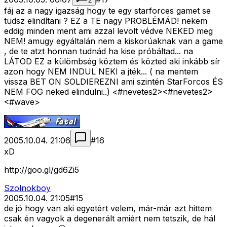
2
fáj az a nagy igazság hogy te egy starforces gamet se
tudsz elindítani ? EZ a TE nagy PROBLÉMÁD! nekem
eddig minden ment ami azzal levolt védve NEKED meg
NEM! amugy egyáltalán nem a kiskorúaknak van a game
, de te atzt honnan tudnád ha kise próbáltad... na
LÁTOD EZ a külömbség köztem és közted aki inkább sír
azon hogy NEM INDUL NEKI a jték... ( na mentem
vissza BET ON SOLDIEREZNI ami szintén StarForcos ÉS
NEM FOG neked elindulni..) <#nevetes2>
<#nevetes2>
<#wave>
2005.10.04. 21:06
#
16
xD
http://goo.gl/gd6Zi5
Szolnokboy
2005.10.04. 21:05
#
15
de jó hogy van aki egyetért velem, már-már azt hittem
csak én vagyok a degenerált amiért nem tetszik, de hál