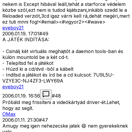
nekem is Except hibával leáll,tehát a starforce védelem
közbe szól,ezt nem is tudod kijátszani,inkább szedd le a
Reloaded verziót,3cd igaz várni kell rá,dehát megéri,mert
ez tuti mnni fog!<#email>
<#vigyor2>
<#wave>
eveboy21
2006.01.19. 17:01
#
49
A JÁTÉK INDÍTÁSA:
- Csinálj két virtuális meghajtót a daemon tools-ban és
külön mountold be a két cd-t.
- Telepítsd fel a játékot
- Húzd ki a cd/dvd -bõl a kábelt
- Indítsd a játékot és írd be a cd kulcsot: 7U9L5U-
VZYE3C-NJ4ZF3-LWY69A
eveboy21
2006.01.19. 16:56
#
48
Próbáld meg frissíteni a videókártyád driver-ét.Lehet,
hogy az segít.
OMax
2006.01.11. 21:30
#
47
Amugy meg igen nehezecske jatek 😄 nem gyerekeknek
valo