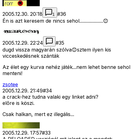
2005.12.30. 20:18
#
36
1
Én is azt keresem de nincs sehol...................😊
2005.12.29. 22:24
#
35
dugd vissza magyarán szólva😊sztem ilyen kis
vicceskedésnek szánták
Az élet egy kurva nehéz játék...nem lehet benne sehol
menteni!
zsotee
2005.12.29. 21:49
#
34
a crack-hez tudna valaki egy linket adni?
elõre is köszi.
Csak halkan, mert ez illegális...
2005.12.29. 17:57
#
33