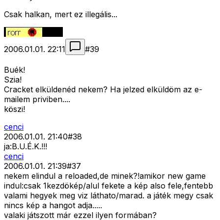
Csak halkan, mert ez illegális...
2006.01.01. 22:11
#
39
Buék!
Szia!
Cracket elküldenéd nekem? Ha jelzed elküldöm az e-
mailem priviben....
köszi!
cenci
2006.01.01. 21:40
#
38
ja:B.U.É.K.!!!
cenci
2006.01.01. 21:39
#
37
nekem elindul a reloaded,de minek?!amikor new game
indul:csak 1kezdökép/alul fekete a kép also fele,fentebb
valami hegyek meg viz láthato/marad. a játék megy csak
nincs kép a hangot adja.....
valaki játszott már ezzel ilyen formában?