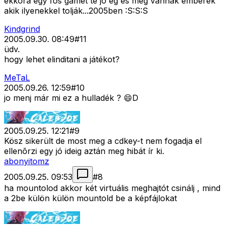
ekkora egy fos gamét te jó ég és még vannak emberek
akik ilyenekkel tolják...2005ben :S:S:S
Kindgrind
2005.09.30. 08:49
#
11
üdv.
hogy lehet elinditani a játékot?
MeTaL
2005.09.26. 12:59
#
10
jo menj már mi ez a hulladék ? 😄D
2005.09.25. 12:21
#
9
Kösz sikerült de most meg a cdkey-t nem fogadja el
ellenõrzi egy jó ideig aztán meg hibát ír ki.
abonyitomz
2005.09.25. 09:53
#
8
ha mountolod akkor két virtuális meghajtót csinálj , mind
a 2be külön külön mountold be a képfájlokat