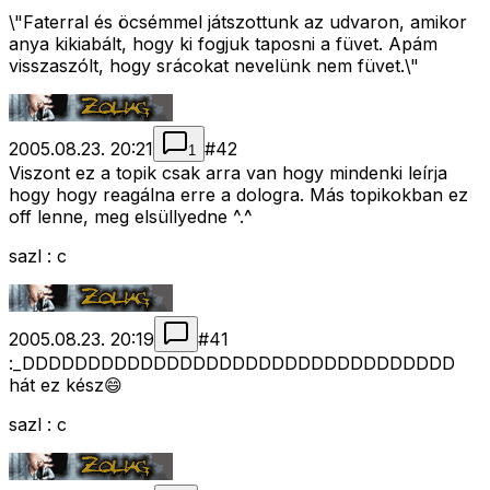
\"Faterral és öcsémmel játszottunk az udvaron, amikor
anya kikiabált, hogy ki fogjuk taposni a füvet. Apám
visszaszólt, hogy srácokat nevelünk nem füvet.\"
2005.08.23. 20:21
#
42
1
Viszont ez a topik csak arra van hogy mindenki leírja
hogy hogy reagálna erre a dologra. Más topikokban ez
off lenne, meg elsüllyedne ^.^
sazl : c
2005.08.23. 20:19
#
41
:_DDDDDDDDDDDDDDDDDDDDDDDDDDDDDDDDD
hát ez kész😄
sazl : c