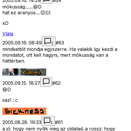
2005.09.16. 14:29
#
64
mókusság.......😄D
hát ez aranyos....😊)))
xD
Vlala
2005.09.16. 08:49
#
63
1
mindkettõt mondja egyszerre. Ha valakik így kezdi a
mondatot, ott kell hagyni, mert mókusság van a
háttérben.
2005.09.15. 18:27
#
62
😄D
sazl : c
2005.08.28. 19:33
#
61
1
a jó: hogy nem nyílik meg az oldalad..a rossz: hogy