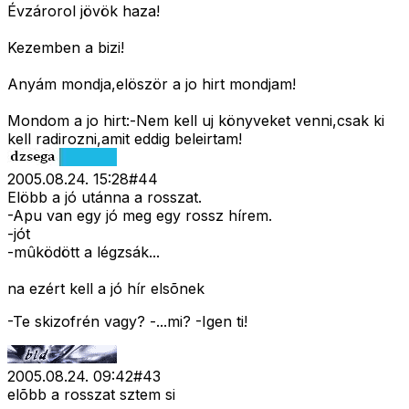
Évzárorol jövök haza!
Kezemben a bizi!
Anyám mondja,elöször a jo hirt mondjam!
Mondom a jo hirt:-Nem kell uj könyveket venni,csak ki
kell radirozni,amit eddig beleirtam!
2005.08.24. 15:28
#
44
Elöbb a jó utánna a rosszat.
-Apu van egy jó meg egy rossz hírem.
-jót
-mûködött a légzsák...
na ezért kell a jó hír elsõnek
-Te skizofrén vagy? -...mi? -Igen ti!
2005.08.24. 09:42
#
43
elõbb a rosszat sztem si