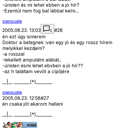
-úristen és mi lehet ebben a jó hír?
-Ezentúl nem fog bal lábbal kelni...
pasquale
2005.08.23. 13:03
#
28
1
én ezt úgy ismerem
Doktor a betegnek :van egy jó és egy rossz hírem
melyikkel kezdjem?
-a rosszal
-lekellett amputálni alábát..
-úristen ésmi lehet ebvben a jó hír??
-az h találtam vevõt a cípõjére
__|__ ________(*)________
pasquale
2005.08.23. 12:58
#
27
én csaka jót akarom hallani
__|__ ________(*)________