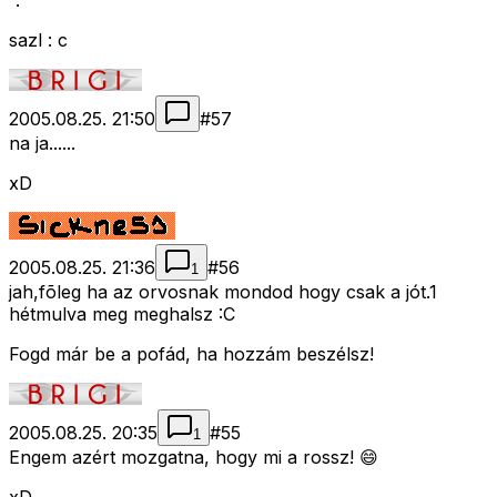
^.^
sazl : c
2005.08.25. 21:50
#
57
na ja......
xD
2005.08.25. 21:36
#
56
1
jah,fõleg ha az orvosnak mondod hogy csak a jót.1
hétmulva meg meghalsz :C
Fogd már be a pofád, ha hozzám beszélsz!
2005.08.25. 20:35
#
55
1
Engem azért mozgatna, hogy mi a rossz! 😄