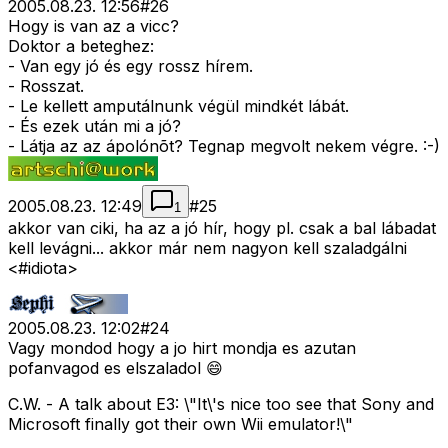
2005.08.23. 12:56
#
26
Hogy is van az a vicc?
Doktor a beteghez:
- Van egy jó és egy rossz hírem.
- Rosszat.
- Le kellett amputálnunk végül mindkét lábát.
- És ezek után mi a jó?
- Látja az az ápolónõt? Tegnap megvolt nekem végre. :-)
2005.08.23. 12:49
#
25
1
akkor van ciki, ha az a jó hír, hogy pl. csak a bal lábadat
kell levágni... akkor már nem nagyon kell szaladgálni
<#idiota>
2005.08.23. 12:02
#
24
Vagy mondod hogy a jo hirt mondja es azutan
pofanvagod es elszaladol 😄
C.W. - A talk about E3: \"It\'s nice too see that Sony and
Microsoft finally got their own Wii emulator!\"