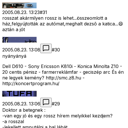
2005.08.23. 13:23
#
31
rosszat akármilyen rossz is lehet...összeomlott a
ház,felgyújtották az autómat,meghalt dezsõ a katica...😄
aztán a jót
2005.08.23. 13:08
#
30
nyányányá
Dell D610 - Sony Ericsson K810i - Konica Minolta Z10 -
20 centis pénisz - farmerreklámfar - geciszép arc És én
ne legyek kemény? http://smc.z8.hu -
http://koncertprogram.hu/
2005.08.23. 13:06
#
29
Doktor a betegnek :
-van egy jó és egy rossz hírem melyikkel kezdjem?
-a rosszal
-lekellett amputálni a bal lábát..