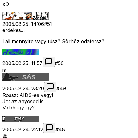
xD
2005.08.25. 14:06
#
51
érdekes...
Lali mennyire vagy túsz? Sörhöz odaférsz?
2005.08.25. 11:57
#
50
is
2005.08.24. 23:20
#
49
Rossz: AIDS-es vagy!
Jo: az anyosod is
Valahogy igy?
2005.08.24. 22:12
#
48
😄