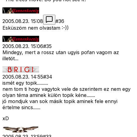
2005.08.23. 15:08
#
36
Esküszöm nem olvastam :-))
2005.08.23. 15:06
#
35
Mindegy, mert a rossz utan ugyis pofan vagom az
illetöt...
2005.08.23. 14:55
#
34
ismét egy topik.........
nem tom ti hogy vagytok vele de szerintem ez nem egy
olyan téma aminek külön topik kéne.......
jó mondjuk van sok másik topik aminek fele ennyi
értelme sincs......
xD
2005.08.23. 13:59
#
33