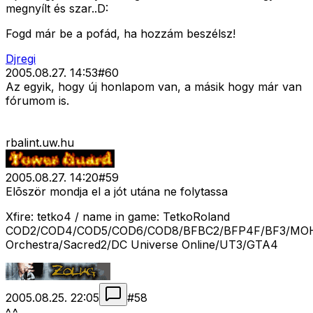
megnyílt és szar..D:
Fogd már be a pofád, ha hozzám beszélsz!
Djregi
2005.08.27. 14:53
#
60
Az egyik, hogy új honlapom van, a másik hogy már van
fórumom is.
rbalint.uw.hu
2005.08.27. 14:20
#
59
Elõször mondja el a jót utána ne folytassa
Xfire: tetko4 / name in game: TetkoRoland
COD2/COD4/COD5/COD6/COD8/BFBC2/BFP4F/BF3/MOH
Orchestra/Sacred2/DC Universe Online/UT3/GTA4
2005.08.25. 22:05
#
58