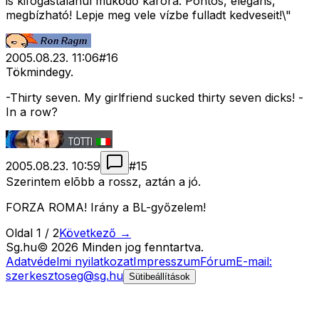
is kifogástalanul működő karóra. Pontos, elegáns,
megbízható! Lepje meg vele vízbe fulladt kedveseit!\"
2005.08.23. 11:06
#
16
Tökmindegy.
-Thirty seven. My girlfriend sucked thirty seven dicks! -
In a row?
2005.08.23. 10:59
#
15
Szerintem elõbb a rossz, aztán a jó.
FORZA ROMA! Irány a BL-győzelem!
Oldal
1
/
2
Következő →
Sg
.hu
©
2026
Minden jog fenntartva.
Adatvédelmi nyilatkozat
Impresszum
Fórum
E-mail:
szerkesztoseg@sg.hu
Sütibeállítások