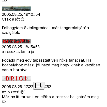
xD
2005.08.25. 19:10
#
54
Csak a jót.😊
Felhagytam Sztálingráddal, már tengeralattjárón
szolgálok.
2005.08.25. 18:15
#
53
a rossz aztán a jó
Fogadd meg egy tapasztalt vén róka tanácsát. Ha
borbélyhoz mész, jól nézd meg hogy kinek a kezében
van a borotva!
2005.08.25. 17:22
#
52
1
az biztos! 😊)
Már ha itt tartunk én elõbb a rosszat hallgatnám meg.....
😊