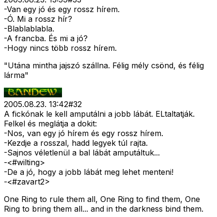
-Van egy jó és egy rossz hírem.
-Ó. Mi a rossz hír?
-Blablablabla.
-A francba. És mi a jó?
-Hogy nincs több rossz hírem.
"Utána mintha jajszó szállna. Félig mély csönd, és félig
lárma"
2005.08.23. 13:42
#
32
A fickónak le kell amputálni a jobb lábát. ELtaltatják.
Felkel és meglátja a dokit:
-Nos, van egy jó hírem és egy rossz hírem.
-Kezdje a rosszal, hadd legyek túl rajta.
-Sajnos véletlenül a bal lábát amputáltuk...
-<#wilting>
-De a jó, hogy a jobb lábát meg lehet menteni!
-<#zavart2>
One Ring to rule them all, One Ring to find them, One
Ring to bring them all... and in the darkness bind them.