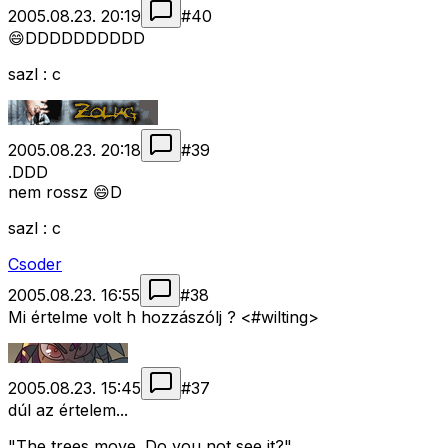
2005.08.23. 20:19
#
40
😄DDDDDDDDDD
sazl : c
2005.08.23. 20:18
#
39
.DDD
nem rossz 😄D
sazl : c
Csoder
2005.08.23. 16:55
#
38
Mi értelme volt h hozzászólj ? <#wilting>
2005.08.23. 15:45
#
37
dúl az értelem...
"The trees move. Do you not see it?"