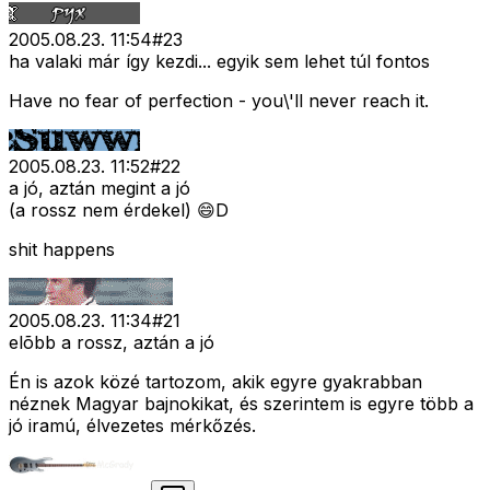
2005.08.23. 11:54
#
23
ha valaki már így kezdi... egyik sem lehet túl fontos
Have no fear of perfection - you\'ll never reach it.
2005.08.23. 11:52
#
22
a jó, aztán megint a jó
(a rossz nem érdekel) 😄D
shit happens
2005.08.23. 11:34
#
21
elõbb a rossz, aztán a jó
Én is azok közé tartozom, akik egyre gyakrabban
néznek Magyar bajnokikat, és szerintem is egyre több a
jó iramú, élvezetes mérkőzés.