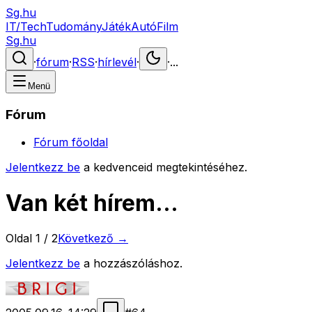
Sg.hu
IT/Tech
Tudomány
Játék
Autó
Film
Sg.hu
·
fórum
·
RSS
·
hírlevél
·
·
...
Menü
Fórum
Fórum főoldal
Jelentkezz be
a kedvenceid megtekintéséhez.
Van két hírem...
Oldal
1
/
2
Következő →
Jelentkezz be
a hozzászóláshoz.