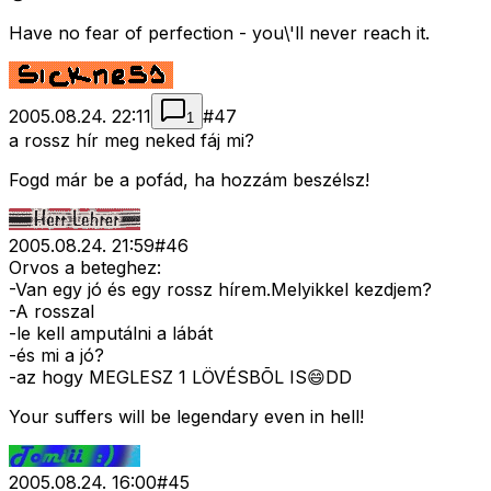
Have no fear of perfection - you\'ll never reach it.
2005.08.24. 22:11
#
47
1
a rossz hír meg neked fáj mi?
Fogd már be a pofád, ha hozzám beszélsz!
2005.08.24. 21:59
#
46
Orvos a beteghez:
-Van egy jó és egy rossz hírem.Melyikkel kezdjem?
-A rosszal
-le kell amputálni a lábát
-és mi a jó?
-az hogy MEGLESZ 1 LÖVÉSBÕL IS😄DD
Your suffers will be legendary even in hell!
2005.08.24. 16:00
#
45