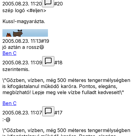
2005.08.23. 11:20
#
20
szép logó <#eljen>
Kuss!-magyarázta.
2005.08.23. 11:13
#
19
jó aztán a rossz😄
Ben C
2005.08.23. 11:09
#
18
szerintemis.
\"Gőzben, vízben, még 500 méteres tengermélységben
is kifogástalanul működő karóra. Pontos, elegáns,
megbízható! Lepje meg vele vízbe fulladt kedveseit!\"
Ben C
2005.08.23. 11:07
#
17
:-@
\"Gőzben, vízben, még 500 méteres tengermélységben