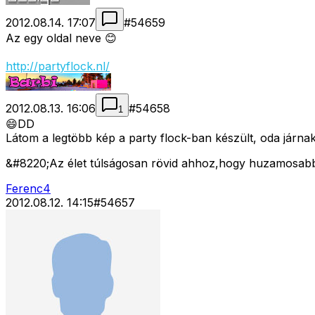
2012.08.14. 17:07
#
54659
Az egy oldal neve 😊
http://partyflock.nl/
2012.08.13. 16:06
#
54658
1
😄DD
Látom a legtöbb kép a party flock-ban készült, oda járna
&#8220;Az élet túlságosan rövid ahhoz,hogy huzamosabb 
Ferenc4
2012.08.12. 14:15
#
54657