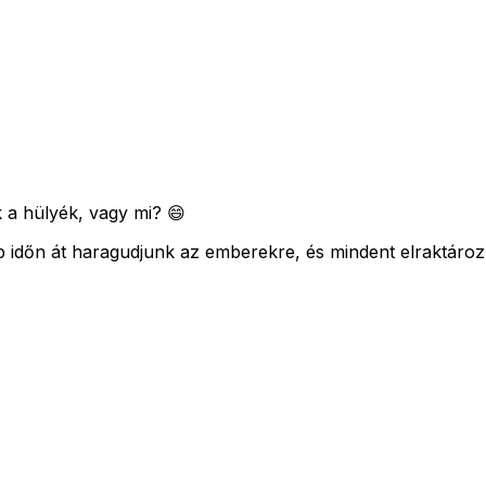
k a hülyék, vagy mi? 😄
időn át haragudjunk az emberekre, és mindent elraktároz