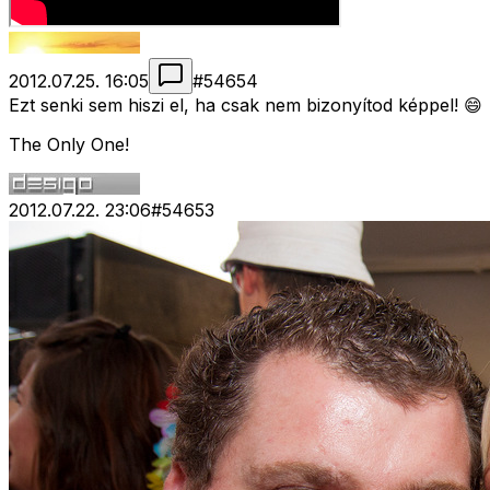
2012.07.25. 16:05
#
54654
Ezt senki sem hiszi el, ha csak nem bizonyítod képpel! 😄
The Only One!
2012.07.22. 23:06
#
54653