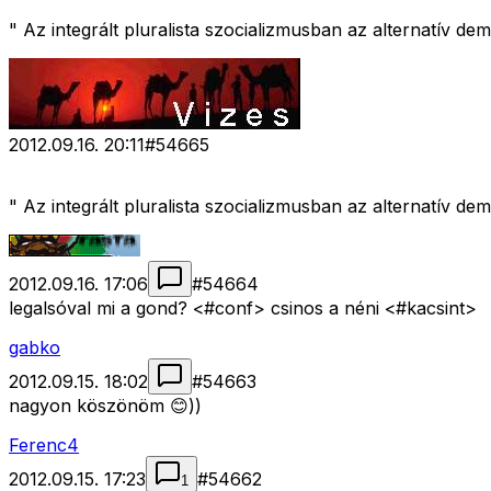
" Az integrált pluralista szocializmusban az alternatív dem
2012.09.16. 20:11
#
54665
" Az integrált pluralista szocializmusban az alternatív dem
2012.09.16. 17:06
#
54664
legalsóval mi a gond? <#conf>
csinos a néni <#kacsint>
gabko
2012.09.15. 18:02
#
54663
nagyon köszönöm 😊))
Ferenc4
2012.09.15. 17:23
#
54662
1