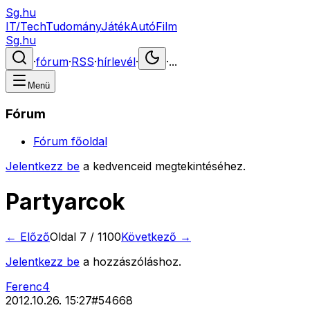
Sg.hu
IT/Tech
Tudomány
Játék
Autó
Film
Sg.hu
·
fórum
·
RSS
·
hírlevél
·
·
...
Menü
Fórum
Fórum főoldal
Jelentkezz be
a kedvenceid megtekintéséhez.
Partyarcok
← Előző
Oldal
7
/
1100
Következő →
Jelentkezz be
a hozzászóláshoz.
Ferenc4
2012.10.26. 15:27
#
54668