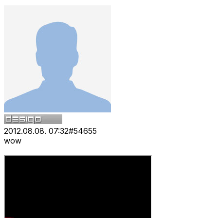
2012.08.08. 07:32
#
54655
wow