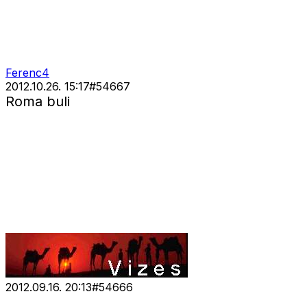
Ferenc4
2012.10.26. 15:17
#
54667
Roma buli
2012.09.16. 20:13
#
54666