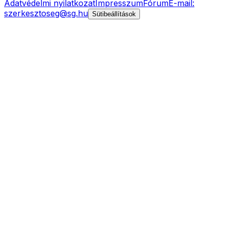
Adatvédelmi nyilatkozat
Impresszum
Fórum
E-mail:
szerkesztoseg@sg.hu
Sütibeállítások