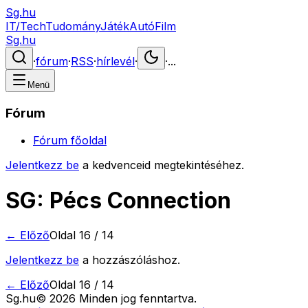
Sg.hu
IT/Tech
Tudomány
Játék
Autó
Film
Sg.hu
·
fórum
·
RSS
·
hírlevél
·
·
...
Menü
Fórum
Fórum főoldal
Jelentkezz be
a kedvenceid megtekintéséhez.
SG: Pécs Connection
← Előző
Oldal
16
/
14
Jelentkezz be
a hozzászóláshoz.
← Előző
Oldal
16
/
14
Sg
.hu
©
2026
Minden jog fenntartva.