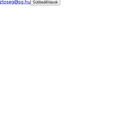
ztoseg@sg.hu
Sütibeállítások