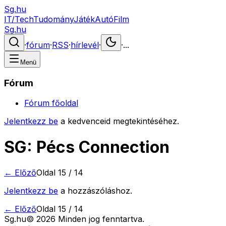
Sg.hu
IT/Tech
Tudomány
Játék
Autó
Film
Sg.hu
·
fórum
·
RSS
·
hírlevél
·
·
...
Menü
Fórum
Fórum főoldal
Jelentkezz be
a kedvenceid megtekintéséhez.
SG: Pécs Connection
← Előző
Oldal
15
/
14
Jelentkezz be
a hozzászóláshoz.
← Előző
Oldal
15
/
14
Sg
.hu
©
2026
Minden jog fenntartva.