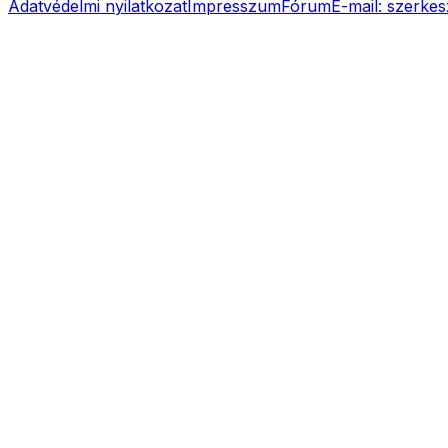
Adatvédelmi nyilatkozat
Impresszum
Fórum
E-mail:
szerkes