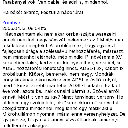
Tatabányai vok. Van cable, és adsl is, mindenhol.
Ha békét akarsz, készülj a háborúra!
Zombye
2005.04.13. 08:04
#
5
Háát szerintem aki nem akar orrba-szájba warezelni,
annak nem kell nagy sávszél. nekem ez az 1 Mbit/s max
tökéletesen megfelel. A probléma az, hogy egyrészt
fajlagosan drága a szélessávú nethozzáférés, másrészt,
nem mindenhol elérhetõ, még mindíg. Pl nõvérem a XV.
kerületben lakik, kertvárosi környezetben, se kábel, se
ADSL hozzáférési lehetõség nincs. ADSL-t 2x, kábelt 1x
próbáltunk. Kijötek, bemérték, nem megy. Mondták,
hogy kiraknak a környékre egy ADSL erõsítõ kütyüt,
mert 1 km-el arrébb már lehet ADSL-t bekötni. Ez kb 1
éve volt, azóta ba...nak csinálni bármit is. Szóval errõl
ennyit. Miért is van ez így? Nincs tényleges verseny. Ha
pl lenne egy szolgáltató, aki "konnektoron" keresztül
szolgáltatna mindenhol, meg lenne egy másik aki pl
Mikrohullámon nyomná, máris lenne versenyhelyzet. De
így persze, hogy csak annyi sávszélt adnak, amennyi
feltétlenül szükséges.