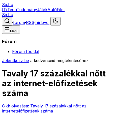
Sg.hu
IT/Tech
Tudomány
Játék
Autó
Film
Sg.hu
·
fórum
·
RSS
·
hírlevél
·
·
...
Menü
Fórum
Fórum főoldal
Jelentkezz be
a kedvenceid megtekintéséhez.
Tavaly 17 százalékkal nőtt
az internet-előfizetések
száma
Cikk olvasása:
Tavaly 17 százalékkal nőtt az
internetelőfizetések száma