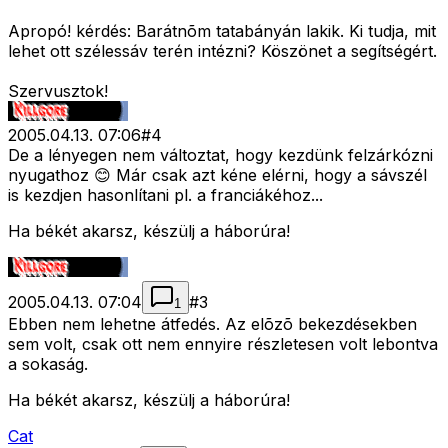
Apropó! kérdés: Barátnõm tatabányán lakik. Ki tudja, mit
lehet ott szélessáv terén intézni? Köszönet a segítségért.
Szervusztok!
2005.04.13. 07:06
#
4
De a lényegen nem változtat, hogy kezdünk felzárkózni
nyugathoz 😊 Már csak azt kéne elérni, hogy a sávszél
is kezdjen hasonlítani pl. a franciákéhoz...
Ha békét akarsz, készülj a háborúra!
2005.04.13. 07:04
#
3
1
Ebben nem lehetne átfedés. Az elõzõ bekezdésekben
sem volt, csak ott nem ennyire részletesen volt lebontva
a sokaság.
Ha békét akarsz, készülj a háborúra!
Cat