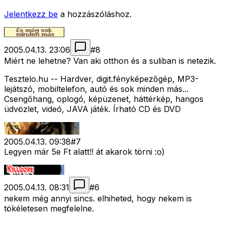
Jelentkezz be
a hozzászóláshoz.
2005.04.13. 23:06
#
8
Miért ne lehetne? Van aki otthon és a suliban is netezik.
Tesztelo.hu -- Hardver, digit.fényképezőgép, MP3-
lejátszó, mobiltelefon, autó és sok minden más...
Csengőhang, oplogó, képüzenet, háttérkép, hangos
üdvözlet, videó, JAVA játék. Írható CD és DVD
2005.04.13. 09:38
#
7
Legyen már 5e Ft alatt!! át akarok törni :o)
2005.04.13. 08:31
#
6
nekem még annyi sincs. elhiheted, hogy nekem is
tökéletesen megfelelne.