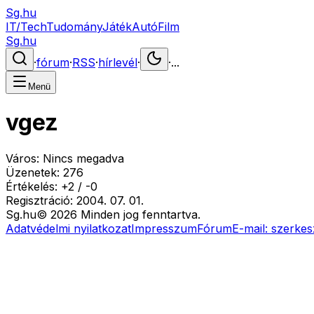
Sg.hu
IT/Tech
Tudomány
Játék
Autó
Film
Sg.hu
·
fórum
·
RSS
·
hírlevél
·
·
...
Menü
vgez
Város:
Nincs megadva
Üzenetek:
276
Értékelés:
+
2
/
-
0
Regisztráció:
2004. 07. 01.
Sg
.hu
©
2026
Minden jog fenntartva.
Adatvédelmi nyilatkozat
Impresszum
Fórum
E-mail:
szerkes