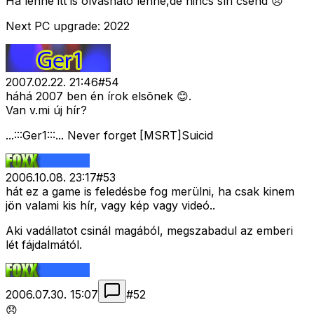
Ha lenne itt is olvasható lenne,de nincs síri csend 😞
Next PC upgrade: 2022
2007.02.22. 21:46
#
54
háhá 2007 ben én írok elsõnek 😊.
Van v.mi új hír?
...:::Ger1:::... Never forget [MSRT]Suicid
2006.10.08. 23:17
#
53
hát ez a game is feledésbe fog merülni, ha csak kinem
jön valami kis hír, vagy kép vagy videó..
Aki vadállatot csinál magából, megszabadul az emberi
lét fájdalmától.
2006.07.30. 15:07
#
52
😞