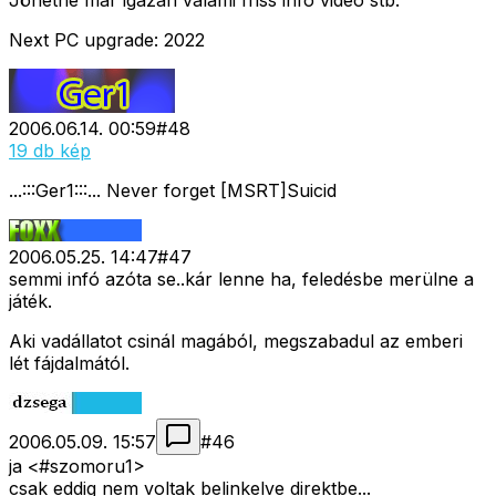
Jöhetne már igazán valami friss info video stb.
Next PC upgrade: 2022
2006.06.14. 00:59
#
48
19 db kép
...:::Ger1:::... Never forget [MSRT]Suicid
2006.05.25. 14:47
#
47
semmi infó azóta se..kár lenne ha, feledésbe merülne a
játék.
Aki vadállatot csinál magából, megszabadul az emberi
lét fájdalmától.
2006.05.09. 15:57
#
46
ja <#szomoru1>
csak eddig nem voltak belinkelve direktbe...