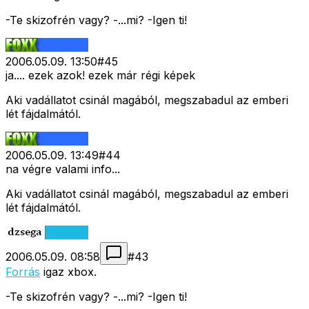
-Te skizofrén vagy? -...mi? -Igen ti!
2006.05.09. 13:50
#
45
ja.... ezek azok! ezek már régi képek
Aki vadállatot csinál magából, megszabadul az emberi
lét fájdalmától.
2006.05.09. 13:49
#
44
na végre valami info...
Aki vadállatot csinál magából, megszabadul az emberi
lét fájdalmától.
2006.05.09. 08:58
#
43
Forrás
igaz xbox.
-Te skizofrén vagy? -...mi? -Igen ti!