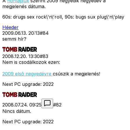
A
honlapjuk
szerint 2009 negyedik negyedév a
megjelenés dátuma.
60s: drugs sex rock\'n\'roll, 90s: bugs sux plug\'n\'play
Héeder
2009.06.13. 20:13
#
84
semmi hír?
2008.12.20. 13:30
#
83
Nem is csodálkozok ezen:
2009 elsõ negyedévre
csúszik a megjelenés!
Next PC upgrade: 2022
2008.07.24. 09:25
#
82
Nincs dátum.
Next PC upgrade: 2022