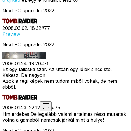
6 új kép
ez egyre rondább lesz 😞
Next PC upgrade: 2022
2008.03.02. 18:32
#
77
Preview
Next PC upgrade: 2022
2008.01.24. 19:20
#
76
Ez egy talicska szar. Az utcán egy lélek sincs stb.
Kakesz. De nagyon.
Azok a régi képek nem tudom mibõl voltak, de nem
ebbõl.
2008.01.23. 22:12
#
75
Hm érdekes.De legalább valami értelmes részt mutattak
volna a gamebõl nemcsak járkál mint a hülye!
Next PC upgrade: 2022