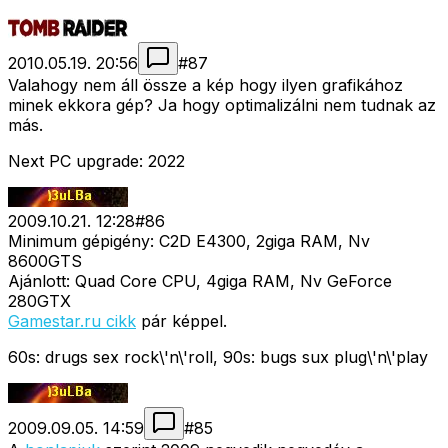
2010.05.19. 20:56
#
87
Valahogy nem áll össze a kép hogy ilyen grafikához
minek ekkora gép? Ja hogy optimalizálni nem tudnak az
más.
Next PC upgrade: 2022
2009.10.21. 12:28
#
86
Minimum gépigény: C2D E4300, 2giga RAM, Nv
8600GTS
Ajánlott: Quad Core CPU, 4giga RAM, Nv GeForce
280GTX
Gamestar.ru cikk
pár képpel.
60s: drugs sex rock\'n\'roll, 90s: bugs sux plug\'n\'play
2009.09.05. 14:59
#
85