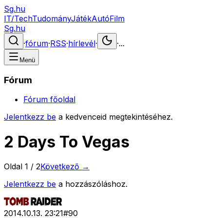
Sg.hu
IT/Tech
Tudomány
Játék
Autó
Film
Sg.hu
·
fórum
·
RSS
·
hírlevél
·
·
...
Menü
Fórum
Fórum főoldal
Jelentkezz be
a kedvenceid megtekintéséhez.
2 Days To Vegas
Oldal
1
/
2
Következő →
Jelentkezz be
a hozzászóláshoz.
2014.10.13. 23:21
#
90