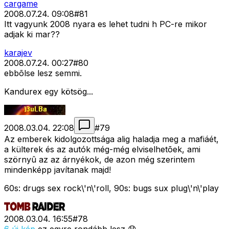
cargame
2008.07.24. 09:08
#
81
Itt vagyunk 2008 nyara es lehet tudni h PC-re mikor
adjak ki mar??
karajev
2008.07.24. 00:27
#
80
ebbõlse lesz semmi.
Kandurex egy kötsög...
2008.03.04. 22:08
#
79
Az emberek kidolgozottsága alig haladja meg a mafiáét,
a külterek és az autók még-még elviselhetõek, ami
szörnyû az az árnyékok, de azon még szerintem
mindenképp javítanak majd!
60s: drugs sex rock\'n\'roll, 90s: bugs sux plug\'n\'play
2008.03.04. 16:55
#
78