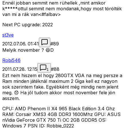
Ennél jobban semmit nem rühellek ,mint amikor
k*****ottul semmit nem mondanak,hogy most törölték
van mi a rák van<#falbav>
Next PC upgrade: 2022
st3ve
2012.07.06. 01:41
#
89
Melyik november ? 😄D
Robi546
2011.07.28. 12:15
#
88
1
Ezt nem hiszem el hogy 280GTX VGA na meg persze a
Ram minden játéknál maximum 2 Giga kell ez nagyon
sok szerintem fake. Egyébként még mindig nem jelent
meg. 😞 Ha jól tudom akkor most november fele jön
asszem.
CPU: AMD Phenom II X4 965 Black Edition 3.4 Ghz
RAM: Corsair XMS3 4GB DDR3 1600Mhz GPU: ASUS
nVidia GeForce GTX 750 Ti OC 2GB GDDR5 OS:
Windows 7 PSN ID: Robbie_0222