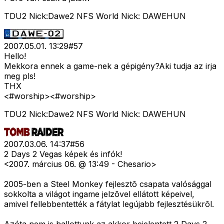
TDU2 Nick:Dawe2 NFS World Nick: DAWEHUN
2007.05.01. 13:29
#
57
Hello!
Mekkora ennek a game-nek a gépigény?Aki tudja az irja
meg pls!
THX
<#worship>
<#worship>
TDU2 Nick:Dawe2 NFS World Nick: DAWEHUN
2007.03.06. 14:37
#
56
2 Days 2 Vegas képek és infók!
<2007. március 06. @ 13:49 - Chesario>
2005-ben a Steel Monkey fejlesztõ csapata valósággal
sokkolta a világot ingame jelzõvel ellátott képeivel,
amivel fellebbentették a fátylat legújabb fejlesztésükrõl.