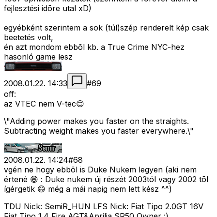
fejlesztési idõre utal xD)
egyébként szerintem a sok (túl)szép renderelt kép csak
beetetés volt,
én azt mondom ebbõl kb. a True Crime NYC-hez
hasonló game lesz
2008.01.22. 14:33
#
69
off:
az VTEC nem V-tec😊
\"Adding power makes you faster on the straights.
Subtracting weight makes you faster everywhere.\"
2008.01.22. 14:24
#
68
vgén ne hogy ebbõl is Duke Nukem legyen (aki nem
értené 😄 : Duke nukem új részét 2003tól vagy 2002 tõl
ígérgetik 😄 még a mái napig nem lett kész ^^)
TDU Nick: SemiR_HUN LFS Nick: Fiat Tipo 2.0GT 16V
Fiat Tipo 1.4 Fire AGT&Aprilia SR50 Owner :)