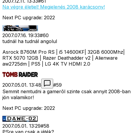
2007.12.11. 13:33
#
61
Na végre életjel! Megjelenés 2008 karácsony!
Next PC upgrade: 2022
2007.07.16. 19:33
#
60
tudnál ha tudnál angolul
Asrock B760M Pro RS | i5 14600KF| 32GB 6000Mhz|
RTX 5070 12GB | Razer Deathadder v2 | Alienware
aw2725dm | PS5 | LG 4K TV HDMI 2.0
2007.05.01. 13:48
#
59
Semmit nemtudni a gamerõl szinte csak annyit 2008-ban
jön valamikor!
Next PC upgrade: 2022
2007.05.01. 13:29
#
58
PSre van csak a játék?