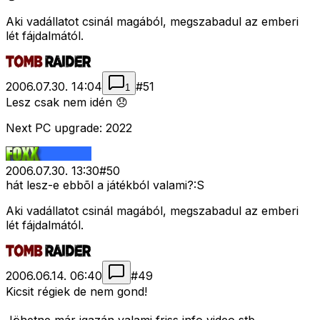
Aki vadállatot csinál magából, megszabadul az emberi
lét fájdalmától.
2006.07.30. 14:04
#
51
1
Lesz csak nem idén 😞
Next PC upgrade: 2022
2006.07.30. 13:30
#
50
hát lesz-e ebbõl a játékból valami?:S
Aki vadállatot csinál magából, megszabadul az emberi
lét fájdalmától.
2006.06.14. 06:40
#
49
Kicsit régiek de nem gond!