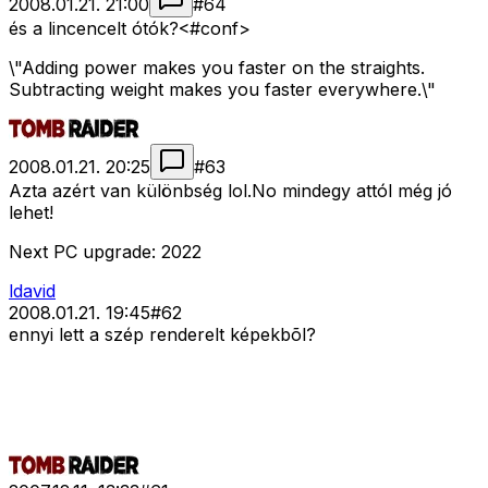
2008.01.21. 21:00
#
64
és a lincencelt ótók?<#conf>
\"Adding power makes you faster on the straights.
Subtracting weight makes you faster everywhere.\"
2008.01.21. 20:25
#
63
Azta azért van különbség lol.No mindegy attól még jó
lehet!
Next PC upgrade: 2022
ldavid
2008.01.21. 19:45
#
62
ennyi lett a szép renderelt képekbõl?