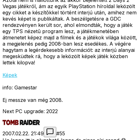
Azóta nem is hallottunk az akkor bejelentett 2 Days 2
Vegas játékról, ám az egyik PlayStation híroldal leközölt
egy cikket a készítõkkel történt interjú után, amihez nem
kevés képet is publikáltak. A beszélgetésre a GDC
rendezvényen került sor, ahol elmondták, hogy a játék
egy TPS nézetû program lesz, a játékmenetében
átmenetet képez majd a filmek és a játékok világa között,
a megjelenés pedig 2008-ban lesz esedékes. A végére
hagytam a legérdekesebb információt: az interjú alanyai
megesküdtek rá, hogy a leközölt képek játék közben
lettek kilopva!
Képek
info: Gamestar
Ej messze van még 2008.
Next PC upgrade: 2022
2007.02.22. 21:49
#
55