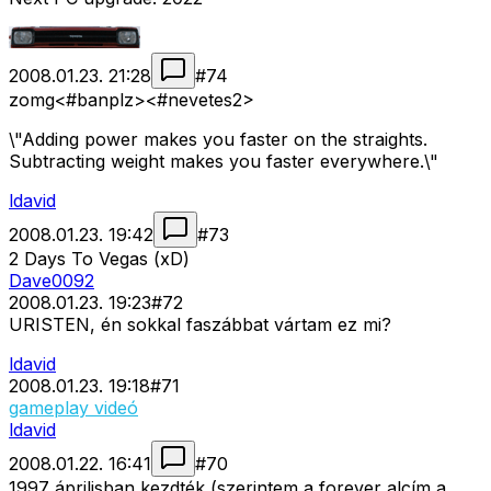
2008.01.23. 21:28
#
74
zomg<#banplz>
<#nevetes2>
\"Adding power makes you faster on the straights.
Subtracting weight makes you faster everywhere.\"
ldavid
2008.01.23. 19:42
#
73
2 Days To Vegas (xD)
Dave0092
2008.01.23. 19:23
#
72
URISTEN, én sokkal faszábbat vártam ez mi?
ldavid
2008.01.23. 19:18
#
71
gameplay videó
ldavid
2008.01.22. 16:41
#
70
1997 áprilisban kezdték (szerintem a forever alcím a