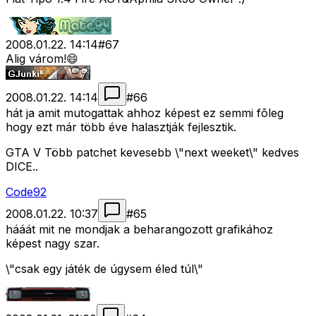
2008.01.22. 14:14
#
67
Alig várom!😄
2008.01.22. 14:14
#
66
hát ja amit mutogattak ahhoz képest ez semmi fõleg
hogy ezt már több éve halasztják fejlesztik.
GTA V Több patchet kevesebb \"next weeket\" kedves
DICE..
Code92
2008.01.22. 10:37
#
65
hááát mit ne mondjak a beharangozott grafikához
képest nagy szar.
\"csak egy játék de úgysem éled túl\"