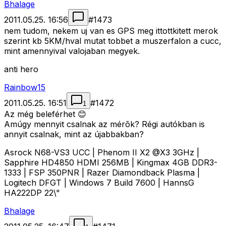
Bhalage
2011.05.25. 16:56
#
1473
nem tudom, nekem uj van es GPS meg ittottkitett merok
szerint kb 5KM/hval mutat tobbet a muszerfalon a cucc,
mint amennyival valojaban megyek.
anti hero
Rainbow15
2011.05.25. 16:51
#
1472
1
Az még beleférhet 😊
Amúgy mennyit csalnak az mérõk? Régi autókban is
annyit csalnak, mint az újabbakban?
Asrock N68-VS3 UCC | Phenom II X2 @X3 3GHz |
Sapphire HD4850 HDMI 256MB | Kingmax 4GB DDR3-
1333 | FSP 350PNR | Razer Diamondback Plasma |
Logitech DFGT | Windows 7 Build 7600 | HannsG
HA222DP 22\"
Bhalage