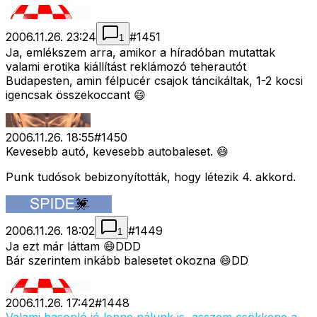
2006.11.26. 23:24
#
1451
1
Ja, emlékszem arra, amikor a híradóban mutattak
valami erotika kiállítást reklámozó teherautót
Budapesten, amin félpucér csajok táncikáltak, 1-2 kocsi
igencsak összekoccant 😄
2006.11.26. 18:55
#
1450
Kevesebb autó, kevesebb autobaleset. 😄
Punk tudósok bebizonyították, hogy létezik 4. akkord.
2006.11.26. 18:02
#
1449
1
Ja ezt már láttam 😄DDD
Bár szerintem inkább balesetet okozna 😄DD
2006.11.26. 17:42
#
1448