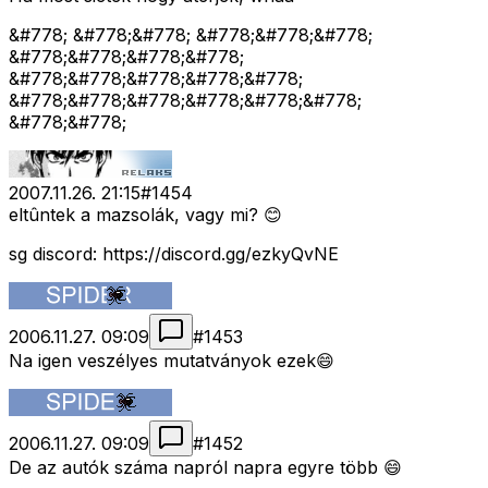
&#778; &#778;&#778; &#778;&#778;&#778;
&#778;&#778;&#778;&#778;
&#778;&#778;&#778;&#778;&#778;
&#778;&#778;&#778;&#778;&#778;&#778;
&#778;&#778;
2007.11.26. 21:15
#
1454
eltûntek a mazsolák, vagy mi? 😊
sg discord: https://discord.gg/ezkyQvNE
2006.11.27. 09:09
#
1453
Na igen veszélyes mutatványok ezek😄
2006.11.27. 09:09
#
1452
De az autók száma napról napra egyre több 😄