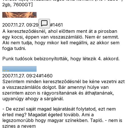
2gb, 7600GT]
2007.11.27. 09:29
#
1461
A keresztezõdésnél, ahol elõttem ment át a pirosban
egy kocsi, éppen van visszaszámláló. Nem ér semmit.
Aki nem tudja, hogy mikor kell megállni, az akkor sem
fogja tudni.
Punk tudósok bebizonyították, hogy létezik 4. akkord.
2007.11.27. 09:24
#
1460
Szerintem minden keresztezõdésnél be kéne vezetni azt
a visszaszámlálós dolgot. Bár amennyi hülye van
szerintem azon is rágyorsítanának és áthajtanának,
ugyanúgy ahogy a sárgánál.
- De ezzel saját magad lejáratását folytatod, ezt nem
érted meg? Magadat égeted tovább. Ami a
legszomorúbb hogy magyar színekben. Tapló. - nem is
szines a nevem