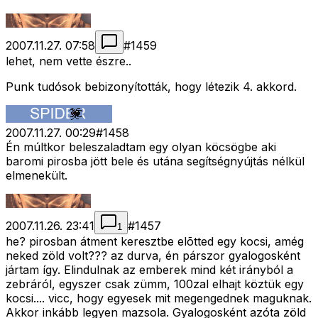
2007.11.27. 07:58
#
1459
lehet, nem vette észre..
Punk tudósok bebizonyították, hogy létezik 4. akkord.
2007.11.27. 00:29
#
1458
Én múltkor beleszaladtam egy olyan köcsögbe aki
baromi pirosba jött bele és utána segítségnyújtás nélkül
elmenekült.
2007.11.26. 23:41
#
1457
1
he? pirosban átment keresztbe elõtted egy kocsi, amég
neked zöld volt??? az durva, én párszor gyalogosként
jártam így. Elindulnak az emberek mind két irányból a
zebráról, egyszer csak zümm, 100zal elhajt köztük egy
kocsi.... vicc, hogy egyesek mit megengednek maguknak.
Akkor inkább legyen mazsola. Gyalogosként azóta zöld