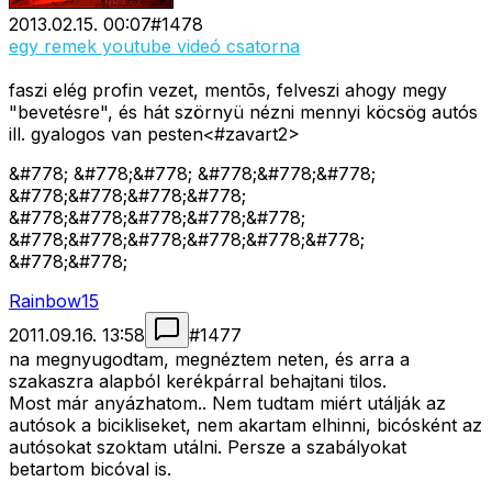
2013.02.15. 00:07
#
1478
egy remek youtube videó csatorna
faszi elég profin vezet, mentõs, felveszi ahogy megy
"bevetésre", és hát szörnyü nézni mennyi köcsög autós
ill. gyalogos van pesten<#zavart2>
&#778; &#778;&#778; &#778;&#778;&#778;
&#778;&#778;&#778;&#778;
&#778;&#778;&#778;&#778;&#778;
&#778;&#778;&#778;&#778;&#778;&#778;
&#778;&#778;
Rainbow15
2011.09.16. 13:58
#
1477
na megnyugodtam, megnéztem neten, és arra a
szakaszra alapból kerékpárral behajtani tilos.
Most már anyázhatom.. Nem tudtam miért utálják az
autósok a bicikliseket, nem akartam elhinni, bicósként az
autósokat szoktam utálni. Persze a szabályokat
betartom bicóval is.