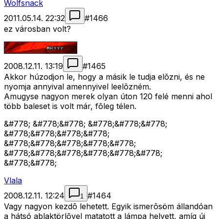
Wolfsnack
2011.05.14. 22:32
#
1466
ez városban volt?
2008.12.11. 13:19
#
1465
Akkor húzodjon le, hogy a másik le tudja elõzni, és ne
nyomja annyival amennyivel leelõzném.
Amugyse nagyon merek olyan úton 120 felé menni ahol
több baleset is volt már, fõleg télen.
&#778; &#778;&#778; &#778;&#778;&#778;
&#778;&#778;&#778;&#778;
&#778;&#778;&#778;&#778;&#778;
&#778;&#778;&#778;&#778;&#778;&#778;
&#778;&#778;
Vlala
2008.12.11. 12:24
#
1464
1
Vagy nagyon kezdõ lehetett. Egyik ismerõsöm állandóan
a hátsó ablaktörlõvel matatott a lámpa helyett, amíg új