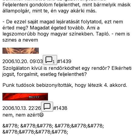
Feljelenteni gondolom feljelenthet, mint bármelyik másik
állampolgár, mint te, én vagy akárki más.
- De ezzel saját magad lejáratását folytatod, ezt nem
érted meg? Magadat égeted tovább. Ami a
legszomorúbb hogy magyar színekben. Tapló. - nem is
szines a nevem
2006.10.20. 09:03
#
1439
1
Szolgálaton kívül is rendõrködhet egy rendõr? Elkérheti
jogsit, forgalmit, esetleg feljelentheti?
Punk tudósok bebizonyították, hogy létezik 4. akkord.
2006.10.13. 22:26
#
1438
nem, nem azért😄
&#778; &#778;&#778; &#778;&#778;&#778;
&#778;&#778;&#778;&#778;