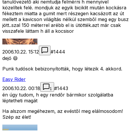
tanulóvezetõ aki nemtudja felmérni h mennyivel
közelítek felé. mondjuk az egyik biciklit miután kockásra
fékeztem miatta a gumit mert részegen kacsázott az út
mellett a kavicson világítás nélkül szembõl meg egy busz
jött..szal 150 méterrel arébb el is ütötték.azt már csak
visszafele láttam h áll a kocsisor
2006.10.22. 15:12
#
1444
dejó 😄
Punk tudósok bebizonyították, hogy létezik 4. akkord.
Easy Rider
2006.10.22. 00:18
#
1443
1
én úgy tudom, h egy rendõr bármikor szolgálatba
léptetheti magát
Ha alszom megéhezem, az evéstől meg elálmosodom!
Szép az élet!