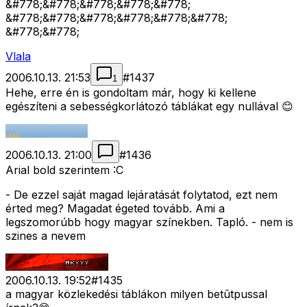
&#778;&#778;&#778;&#778;&#778;
&#778;&#778;&#778;&#778;&#778;&#778;
&#778;&#778;
Vlala
2006.10.13. 21:53
#
1437
1
Hehe, erre én is gondoltam már, hogy ki kellene
egészíteni a sebességkorlátozó táblákat egy nullával 😊
2006.10.13. 21:00
#
1436
Arial bold szerintem :C
- De ezzel saját magad lejáratását folytatod, ezt nem
érted meg? Magadat égeted tovább. Ami a
legszomorúbb hogy magyar színekben. Tapló. - nem is
szines a nevem
2006.10.13. 19:52
#
1435
a magyar közlekedési táblákon milyen betûtpussal