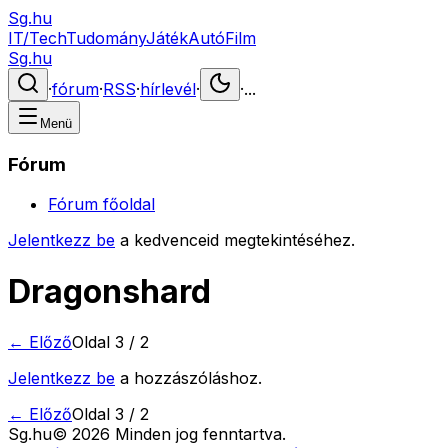
Sg.hu
IT/Tech
Tudomány
Játék
Autó
Film
Sg.hu
·
fórum
·
RSS
·
hírlevél
·
·
...
Menü
Fórum
Fórum főoldal
Jelentkezz be
a kedvenceid megtekintéséhez.
Dragonshard
← Előző
Oldal
3
/
2
Jelentkezz be
a hozzászóláshoz.
← Előző
Oldal
3
/
2
Sg
.hu
©
2026
Minden jog fenntartva.