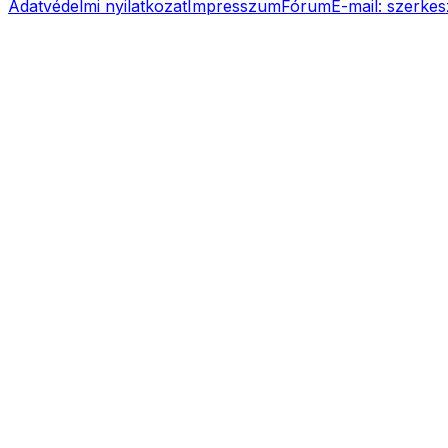
Adatvédelmi nyilatkozat
Impresszum
Fórum
E-mail:
szerkes