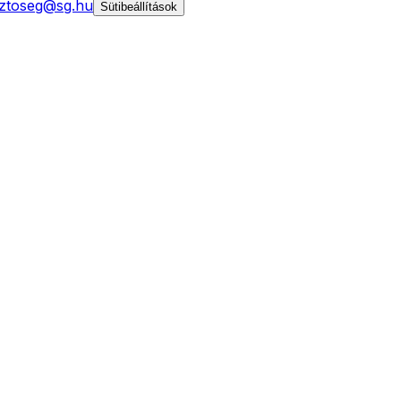
ztoseg@sg.hu
Sütibeállítások