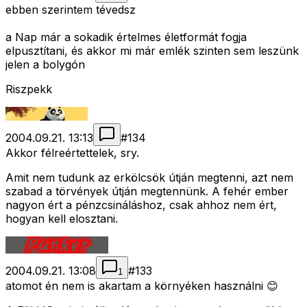
ebben szerintem tévedsz
a Nap már a sokadik értelmes életformát fogja
elpusztítani, és akkor mi már emlék szinten sem leszünk
jelen a bolygón
Riszpekk
2004.09.21. 13:13
#
134
Akkor félreértettelek, sry.
Amit nem tudunk az erkölcsök útján megtenni, azt nem
szabad a törvények útján megtennünk. A fehér ember
nagyon ért a pénzcsináláshoz, csak ahhoz nem ért,
hogyan kell elosztani.
2004.09.21. 13:08
#
133
1
atomot én nem is akartam a környéken használni 😊