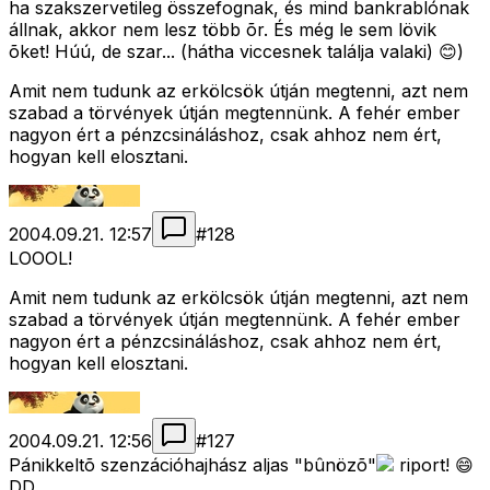
ha szakszervetileg összefognak, és mind bankrablónak
állnak, akkor nem lesz több õr. És még le sem lövik
õket! Húú, de szar... (hátha viccesnek találja valaki) 😊)
Amit nem tudunk az erkölcsök útján megtenni, azt nem
szabad a törvények útján megtennünk. A fehér ember
nagyon ért a pénzcsináláshoz, csak ahhoz nem ért,
hogyan kell elosztani.
2004.09.21. 12:57
#
128
LOOOL!
Amit nem tudunk az erkölcsök útján megtenni, azt nem
szabad a törvények útján megtennünk. A fehér ember
nagyon ért a pénzcsináláshoz, csak ahhoz nem ért,
hogyan kell elosztani.
2004.09.21. 12:56
#
127
Pánikkeltõ szenzációhajhász aljas "bûnözõ"
riport! 😄
DD