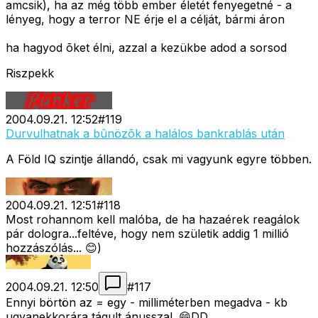
amcsik), ha az még több ember életét fenyegetné - a
lényeg, hogy a terror NE érje el a célját, bármi áron
ha hagyod õket élni, azzal a kezükbe adod a sorsod
Riszpekk
2004.09.21. 12:52
#
119
Durvulhatnak a bûnözõk a halálos bankrablás után
A Föld IQ szintje állandó, csak mi vagyunk egyre többen.
2004.09.21. 12:51
#
118
Most rohannom kell malóba, de ha hazaérek reagálok
pár dologra...feltéve, hogy nem születik addig 1 millió
hozzászólás... 😊)
2004.09.21. 12:50
#
117
Ennyi börtön az = egy - milliméterben megadva - kb
ugyanekkorára tágult ánusszal. 😄DD