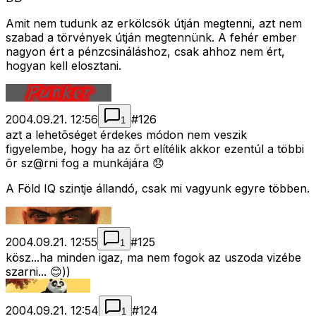
Amit nem tudunk az erkölcsök útján megtenni, azt nem
szabad a törvények útján megtennünk. A fehér ember
nagyon ért a pénzcsináláshoz, csak ahhoz nem ért,
hogyan kell elosztani.
2004.09.21. 12:56
#
126
1
azt a lehetõséget érdekes módon nem veszik
figyelembe, hogy ha az õrt elítélik akkor ezentúl a többi
õr sz@rni fog a munkájára 😞
A Föld IQ szintje állandó, csak mi vagyunk egyre többen.
2004.09.21. 12:55
#
125
1
kösz...ha minden igaz, ma nem fogok az uszoda vizébe
szarni... 😊))
2004.09.21. 12:54
#
124
1