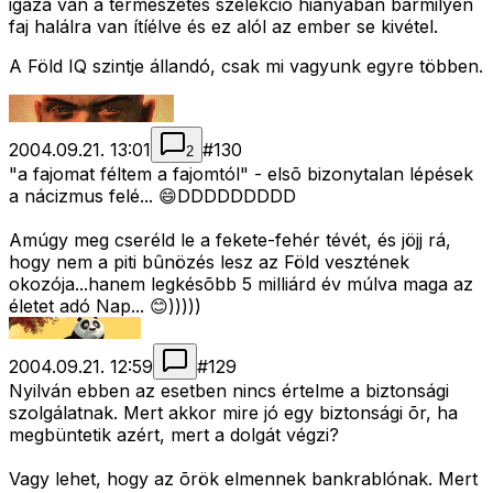
igaza van a természetes szelekció hiányában bármilyen
faj halálra van ítíélve és ez alól az ember se kivétel.
A Föld IQ szintje állandó, csak mi vagyunk egyre többen.
2004.09.21. 13:01
#
130
2
"a fajomat féltem a fajomtól" - elsõ bizonytalan lépések
a nácizmus felé... 😄DDDDDDDDD
Amúgy meg cseréld le a fekete-fehér tévét, és jöjj rá,
hogy nem a piti bûnözés lesz az Föld vesztének
okozója...hanem legkésõbb 5 milliárd év múlva maga az
életet adó Nap... 😊)))))
2004.09.21. 12:59
#
129
Nyilván ebben az esetben nincs értelme a biztonsági
szolgálatnak. Mert akkor mire jó egy biztonsági õr, ha
megbüntetik azért, mert a dolgát végzi?
Vagy lehet, hogy az õrök elmennek bankrablónak. Mert