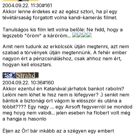
2004.09.22. 11:30
#
161
Akkor lenne érdekes ez az egész sztori, ha pl egy
tévétársaság forgatott volna kandi-kamerás filmet.
Tanulságos kis film lett volna belõle: Ne hidd, hogy a
legszebb "õröm" a káröröm...
Amit nem tudunk az erkölcsök útján megtenni, azt nem
szabad a törvények útján megtennünk. A fehér ember
nagyon ért a pénzcsináláshoz, csak ahhoz nem ért,
hogyan kell elosztani.
2004.09.22. 10:36
#
160
Akkor ezentul én Katanával járhatok bankot rabolni?
Lelöni nem löhet le hisz nem is löfegyver? .) senkit nem
bántok a biztonági ört vágom le elösször és utána a
többit???? Egy nagy ... egy Airsoft fegyverröl se mondod
meg hoyg nem valodi... jelen eseben ha flobert volt még
a hangja is hasonlo
Éljen az Õr! bár inkább az a szégyen egy embert