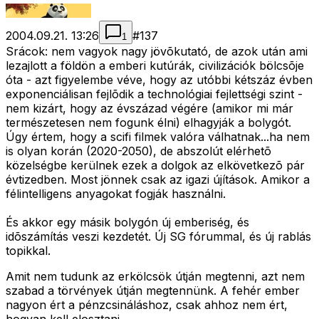
2004.09.21. 13:26
#
137
1
Srácok: nem vagyok nagy jövõkutató, de azok után ami
lezajlott a földön a emberi kutúrák, civilizációk bölcsõje
óta - azt figyelembe véve, hogy az utóbbi kétszáz évben
exponenciálisan fejlõdik a technológiai fejlettségi szint -
nem kizárt, hogy az évszázad végére (amikor mi már
természetesen nem fogunk élni) elhagyják a bolygót.
Úgy értem, hogy a scifi filmek valóra válhatnak...ha nem
is olyan korán (2020-2050), de abszolút elérhetõ
közelségbe kerülnek ezek a dolgok az elkövetkezõ pár
évtizedben. Most jönnek csak az igazi újítások. Amikor a
félintelligens anyagokat fogják használni.
És akkor egy másik bolygón új emberiség, és
idõszámítás veszi kezdetét. Új SG fórummal, és új rablás
topikkal.
Amit nem tudunk az erkölcsök útján megtenni, azt nem
szabad a törvények útján megtennünk. A fehér ember
nagyon ért a pénzcsináláshoz, csak ahhoz nem ért,