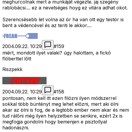
meghurcolnak mert a munkáját végezte. jaj szegény
rablobácsi.... ez a nevetséges hoyg ez vitára adhat okot.
Szerencsésebb let volna az ör ha van ott egy testör is
bent a védencével és az teriti le akkor....
2004.09.22. 10:29
#
159
miért, mondott ilyet valaki? úgy halottam, a fickó
flóberttel lõtt
Riszpekk
2004.09.22. 10:29
#
158
pontosan, nem kell itt ezen filózni ilyen módszerrel
sokkal több büntényt meg lehet elõzni, mert aki ölni
akar az ölni is fog, de a legtöbb ember nem akar és nem
tud rálõni még ilyen helyzetben se senkire, ezért 2x is
megfogja gondolni hogy bemenjen e pisztollyal
hadonászni.