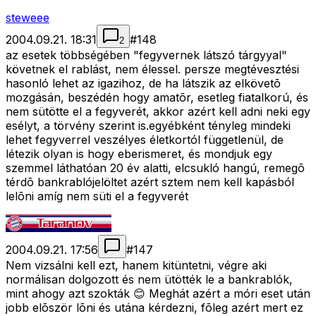
steweee
2004.09.21. 18:31
#
148
2
az esetek többségében "fegyvernek látszó tárgyyal"
követnek el rablást, nem élessel. persze megtévesztési
hasonló lehet az igazihoz, de ha látszik az elkövetõ
mozgásán, beszédén hogy amatõr, esetleg fiatalkorú, és
nem sütötte el a fegyverét, akkor azért kell adni neki egy
esélyt, a törvény szerint is.egyébként tényleg mindeki
lehet fegyverrel veszélyes életkortól függetlenül, de
létezik olyan is hogy eberismeret, és mondjuk egy
szemmel láthatóan 20 év alatti, elcsukló hangú, remegõ
térdõ bankrablójelöltet azért sztem nem kell kapásból
lelõni amíg nem süti el a fegyverét
2004.09.21. 17:56
#
147
Nem vizsálni kell ezt, hanem kitüntetni, végre aki
normálisan dolgozott és nem ütötték le a bankrablók,
mint ahogy azt szokták 😊 Meghát azért a móri eset után
jobb elõször lõni és utána kérdezni, fõleg azért mert ez