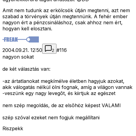
Amit nem tudunk az erkölcsök útján megtenni, azt nem
szabad a törvények útján megtennünk. A fehér ember
nagyon ért a pénzcsináláshoz, csak ahhoz nem ért,
hogyan kell elosztani.
2004.09.21. 12:50
#
116
2
nagyon sokat
de két választás van:
-az ártatlanokat megkímélve életben hagyjuk azokat,
akik válogatás nélkül ölni fognak, amíg a világon vannak
-veszünk egy nagy levegõt, és kiirtjuk az egészet
nem szép megoldás, de az elsõhöz képest VALAMI
szép szóval ezeket nem fogjuk megállítani
Riszpekk