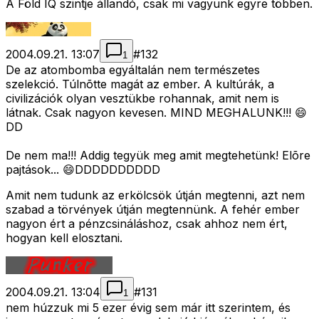
A Föld IQ szintje állandó, csak mi vagyunk egyre többen.
2004.09.21. 13:07
#
132
1
De az atombomba egyáltalán nem természetes
szelekció. Túlnõtte magát az ember. A kultúrák, a
civilizációk olyan vesztükbe rohannak, amit nem is
látnak. Csak nagyon kevesen. MIND MEGHALUNK!!! 😄
DD
De nem ma!!! Addig tegyük meg amit megtehetünk! Elõre
pajtások... 😄DDDDDDDDDD
Amit nem tudunk az erkölcsök útján megtenni, azt nem
szabad a törvények útján megtennünk. A fehér ember
nagyon ért a pénzcsináláshoz, csak ahhoz nem ért,
hogyan kell elosztani.
2004.09.21. 13:04
#
131
1
nem húzzuk mi 5 ezer évig sem már itt szerintem, és