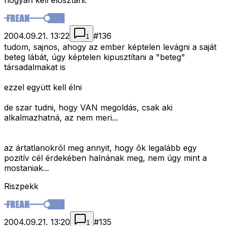
hogyan kell elosztani.
2004.09.21. 13:22
#
136
1
tudom, sajnos, ahogy az ember képtelen levágni a saját
beteg lábát, úgy képtelen kipusztítani a "beteg"
társadalmakat is
ezzel együtt kell élni
de szar tudni, hogy VAN megoldás, csak aki
alkalmazhatná, az nem meri...
az ártatlanokról meg annyit, hogy õk legalább egy
pozitív cél érdekében halnának meg, nem úgy mint a
mostaniak...
Riszpekk
2004.09.21. 13:20
#
135
1