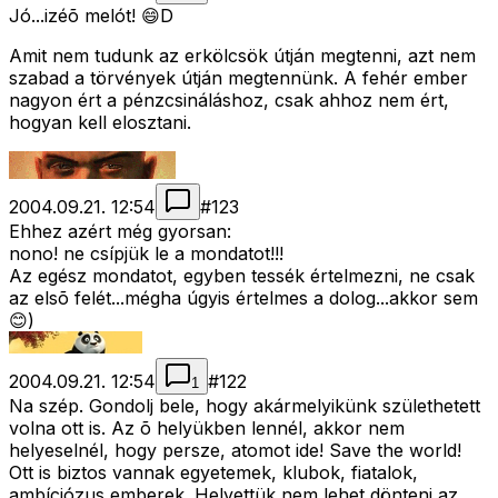
Jó...izéõ melót! 😄D
Amit nem tudunk az erkölcsök útján megtenni, azt nem
szabad a törvények útján megtennünk. A fehér ember
nagyon ért a pénzcsináláshoz, csak ahhoz nem ért,
hogyan kell elosztani.
2004.09.21. 12:54
#
123
Ehhez azért még gyorsan:
nono! ne csípjük le a mondatot!!!
Az egész mondatot, egyben tessék értelmezni, ne csak
az elsõ felét...mégha úgyis értelmes a dolog...akkor sem
😊)
2004.09.21. 12:54
#
122
1
Na szép. Gondolj bele, hogy akármelyikünk születhetett
volna ott is. Az õ helyükben lennél, akkor nem
helyeselnél, hogy persze, atomot ide! Save the world!
Ott is biztos vannak egyetemek, klubok, fiatalok,
ambíciózus emberek. Helyettük nem lehet dönteni az