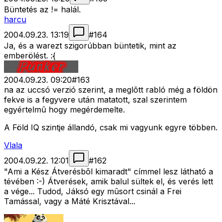
Büntetés az != halál.
harcu
2004.09.23. 13:19
#
164
Ja, és a warezt szigorúbban büntetik, mint az
emberölést. :{
2004.09.23. 09:20
#
163
na az uccsó verzió szerint, a meglõtt rabló még a földön
fekve is a fegyvere után matatott, szal szerintem
egyértelmû hogy megérdemelte.
A Föld IQ szintje állandó, csak mi vagyunk egyre többen.
Vlala
2004.09.22. 12:01
#
162
"Ami a Kész Átverésbõl kimaradt" címmel lesz látható a
tévében :-) Átverések, amik balul sültek el, és verés lett
a vége... Tudod, Jáksó egy mûsort csinál a Frei
Tamással, vagy a Máté Krisztával...