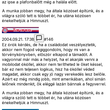
az ipse a plafonbalõtt még a halála elõtt.
A munka jobban megy, ha általa közöset építünk, és a
világra szóló tett is többet ér, ha utána közösen
énekelhetjük a Himnuszt.
2004.09.21. 17:38
#
146
Ez örök kérdés, de ha a családodat veszélyeztetik,
akkor nem fogod végiggondolni, hogy mi van a
törvénykönyvben, elõször elkapod a támadót. A
vagyonnal már más a helyzet, ha el akarják venni a
mobilodat ököllel, akkor nem terítheted le õket késsel,
bár ez nem teljesen logikus, hisz ha ököllel véded
magadat, akkor csak egy jó nagy verekedés lesz belõle.
Azért ez még mindig jobb, mint amerikában, ahol simán
lelõnek mindenkit, õk eléggé lazán bánnak a fegyverrel.
A munka jobban megy, ha általa közöset építünk, és a
világra szóló tett is többet ér, ha utána közösen
énekelhetjük a Himnuszt.