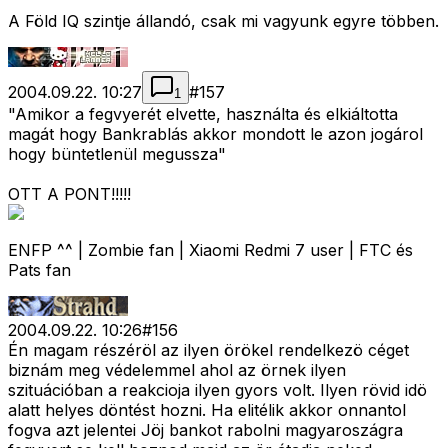
A Föld IQ szintje állandó, csak mi vagyunk egyre többen.
2004.09.22. 10:27
#
157
1
"Amikor a fegvyerét elvette, használta és elkiáltotta
magát hogy Bankrablás akkor mondott le azon jogárol
hogy büntetlenül megussza"
OTT A PONT!!!!!
ENFP ^^ | Zombie fan | Xiaomi Redmi 7 user | FTC és
Pats fan
2004.09.22. 10:26
#
156
Én magam részéröl az ilyen örökel rendelkezö céget
biznám meg védelemmel ahol az örnek ilyen
szituációban a reakcioja ilyen gyors volt. Ilyen rövid idö
alatt helyes döntést hozni. Ha elitélik akkor onnantol
fogva azt jelentei Jöj bankot rabolni magyaroszágra