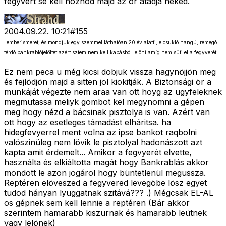
fegyvert se kell hoznod majd az ör átadja neked.
2004.09.22. 10:21
#
155
"emberismeret, és mondjuk egy szemmel láthatóan 20 év alatti, elcsukló hangú, remegõ
térdõ bankrablójelöltet azért sztem nem kell kapásból lelõni amíg nem süti el a fegyverét"
Ez nem peca u még kicsi dobjuk vissza hagynöjjön meg
és fejlödjön majd a sitten jol kiokitják. A Biztonsági ör a
munkáját végezte nem araa van ott hoyg az ugyfeleknek
megmutassa meliyk gombot kel megynomni a gépen
meg hogy nézd a bácsinak pisztolya is van. Azért van
ott hogy az esetleges támadást elháritsa. ha
hidegfevyerrel ment volna az ipse bankot raqbolni
valószinüleg nem lövik le pisztolyal hadonászott azt
kapta amit érdemelt... Amikor a fegvyerét elvette,
használta és elkiáltotta magát hogy Bankrablás akkor
mondott le azon jogárol hogy büntetlenül megussza.
Reptéren elöveszed a fegyvered levegöbe lösz egyet
tudod hányan lyuggatnak szitává??? .) Mégcsak EL-AL
os gépnek sem kell lennie a reptéren (Bár akkor
szerintem hamarabb kiszurnak és hamarabb leütnek
vagy lelönek)