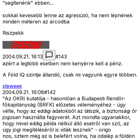
"segítenénk" ebben...
sokkal kevesebb lenne az agresszió, ha nem lépnének
minden méteren az arcodba
Riszpekk
2004.09.21. 16:13
#
143
azért a legtöbb esetben nem kenyérre kell a pénz.
A Föld IQ szintje állandó, csak mi vagyunk egyre többen.
steweee
2004.09.21. 16:08
#
142
"Az OKRI kutatója - hasonlóan a Budapesti Rendõr-
fõkapitányság (BRFK) elõzetes véleményéhez - úgy
vélte, hogy az eddigi adatokból az látszik, a biztonsági õr
jogosan használta fegyverét. Azt mondta ugyanakkor,
hogy mivel eddig példa nélkül álló esetrõl van szó, az
ügy jogi megítélésérõl is viták lesznek" - origo
nos, sztem még az is belefért volna, ha odalép a földön