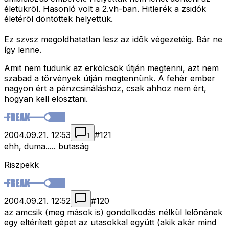
életükrõl. Hasonló volt a 2.vh-ban. Hitlerék a zsidók
életérõl döntöttek helyettük.
Ez szvsz megoldhatatlan lesz az idõk végezetéig. Bár ne
így lenne.
Amit nem tudunk az erkölcsök útján megtenni, azt nem
szabad a törvények útján megtennünk. A fehér ember
nagyon ért a pénzcsináláshoz, csak ahhoz nem ért,
hogyan kell elosztani.
2004.09.21. 12:53
#
121
1
ehh, duma..... butaság
Riszpekk
2004.09.21. 12:52
#
120
az amcsik (meg mások is) gondolkodás nélkül lelõnének
egy eltérített gépet az utasokkal együtt (akik akár mind