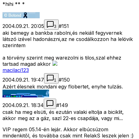
*hihi ** *
2004.09.21. 20:05
#
151
3
aki bemegy a bankba rabolni,és nekiáll fegyvernek
látszó izével hadonászni,az ne csodálkozzon ha lelövik
szerintem
a törvény szerint meg warezolni is tilos,szal ehhez
tartsad magad akkor
macilaci123
2004.09.21. 19:47
#
150
1
Azért élesnek mondani egy flobertet, enyhe tulzás.
2004.09.21. 18:34
#
149
csak ha meg elsüti, és ezután valaki eltolja a biciklit,
akkor meg az a gáz, sazl 22-es csapdája, vagy mi...
VIP regem 05.14-én lejár. Akkor elbúcsúzom
mindenkitől, és továbba csak mint RelakS leszek jelen :)