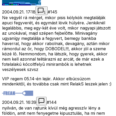
2004.09.21. 17:18
#
145
1
Ne vegyél rá mérget, mikor pisis kölykök megtalálják
apuci fegyverét, és egymást lövik hülyére. Jenkiknél
legalábbis, meg egy-két éve volt, mikor nagyapi játszott
az unokával, majd szépen fejbelõtte. Minivagány
ugyanígy megtalálja a fegyvert, bemegy bankba
haverral, hogy akkor rabolnak, devagány, aztán mikor
rámordul az õr, hogy DOBODEL!!!, akkor jól a szeme
közé lõ. Nemmondom, ha látszik, hogy gyerek, akkor
nem kell azonnal telitárazni az arcát, de már ezek a
fotelalakú kócoltfelyû minirambók is lehetnek
veszélyesek szvsz
VIP regem 05.14-én lejár. Akkor elbúcsúzom
mindenkitől, és továbba csak mint RelakS leszek jelen :)
2004.09.21. 16:39
#
144
nyilván, de van rajtunk kívül még agresszív lény a
földön, amit nem fenyegetne kipusztulás, ha mi nem