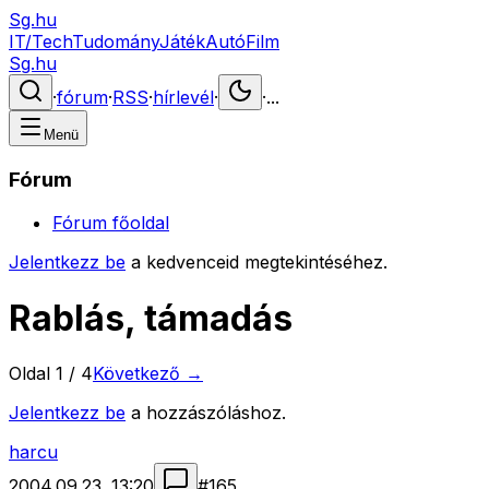
Sg.hu
IT/Tech
Tudomány
Játék
Autó
Film
Sg.hu
·
fórum
·
RSS
·
hírlevél
·
·
...
Menü
Fórum
Fórum főoldal
Jelentkezz be
a kedvenceid megtekintéséhez.
Rablás, támadás
Oldal
1
/
4
Következő →
Jelentkezz be
a hozzászóláshoz.
harcu
2004.09.23. 13:20
#
165