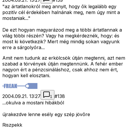
2004.09.21. 13:27
#
139
"az ártatlanokról meg annyit, hogy õk legalább egy
pozitív cél érdekében halnának meg, nem úgy mint a
mostaniak..."
De ezt hogyan magyarázod meg a többi ártatlannak a
világ többi részén? Vagy ha megkérdeznék, hogy: és
most ki következik? Mert még mindig sokan vagyunk
erre a sárgolyóra...
Amit nem tudunk az erkölcsök útján megtenni, azt nem
szabad a törvények útján megtennünk. A fehér ember
nagyon ért a pénzcsináláshoz, csak ahhoz nem ért,
hogyan kell elosztani.
2004.09.21. 13:27
#
138
1
...okulva a mostani hibákból
újrakezdve lenne esély egy szép jövõre
Riszpekk