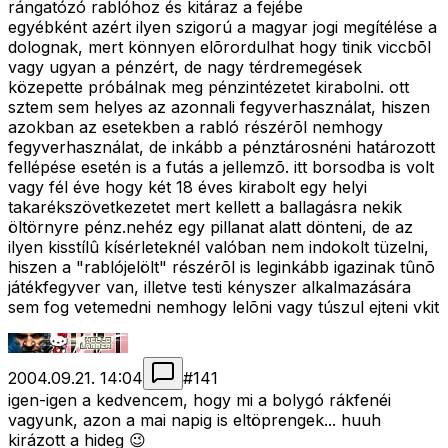
rángatózó rablóhoz és kitáraz a fejébe
egyébként azért ilyen szigorú a magyar jogi megítélése a
dolognak, mert könnyen elõrordulhat hogy tinik viccbõl
vagy ugyan a pénzért, de nagy térdremegések
közepette próbálnak meg pénzintézetet kirabolni. ott
sztem sem helyes az azonnali fegyverhasználat, hiszen
azokban az esetekben a rabló részérõl nemhogy
fegyverhasználat, de inkább a pénztárosnéni határozott
fellépése esetén is a futás a jellemzõ. itt borsodba is volt
vagy fél éve hogy két 18 éves kirabolt egy helyi
takarékszövetkezetet mert kellett a ballagásra nekik
öltörnyre pénz.nehéz egy pillanat alatt dönteni, de az
ilyen kisstílû kísérleteknél valóban nem indokolt tüzelni,
hiszen a "rablójelölt" részérõl is leginkább igazinak tûnõ
játékfegyver van, illetve testi kényszer alkalmazására
sem fog vetemedni nemhogy lelõni vagy túszul ejteni vkit
2004.09.21. 14:04
#
141
igen-igen a kedvencem, hogy mi a bolygó rákfenéi
vagyunk, azon a mai napig is eltöprengek... huuh
kirázott a hideg 😉