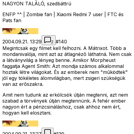
NAGYON TALÁLÓ, szedbáttrú
ENFP ^^ | Zombie fan | Xiaomi Redmi 7 user | FTC és
Pats fan
2004.09.21. 13:29
#
140
2
Megintcsak egy filmet kell felhozni. A Mátrixot. Több a
mondanivalója, mint azt az átlagnézõ láthatná. Nem csak
a látványvilág a lényeg benne. Amikor Morpheust
faggatja Agent Smith: Azt mondja számos alkalommal
hoztak létre világokat. És az emberek nem "mûködtek"
jól egy tökéletes álomvilágban, mert zsigeri szükségük
van az erõszakra.
Amit nem tudunk az erkölcsök útján megtenni, azt nem
szabad a törvények útján megtennünk. A fehér ember
nagyon ért a pénzcsináláshoz, csak ahhoz nem ért,
hogyan kell elosztani.