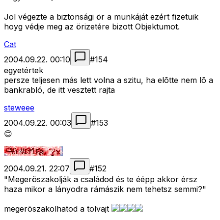
Jol végezte a biztonsági ör a munkáját ezért fizetuik
hoyg védje meg az örizetére bizott Objektumot.
Cat
2004.09.22. 00:10
#
154
egyetértek
persze teljesen más lett volna a szitu, ha elõtte nem lõ a
bankrabló, de itt vesztett rajta
steweee
2004.09.22. 00:03
#
153
😊
2004.09.21. 22:07
#
152
"Megeröszakolják a családod és te éépp akkor érsz
haza mikor a lányodra rámászik nem tehetsz semmi?"
megerõszakolhatod a tolvajt