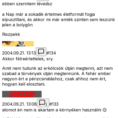
ebben szerintem tévedsz
a Nap már a sokadik értelmes életformát fogja
elpusztítani, és akkor mi már emlék szinten sem leszünk
jelen a bolygón
Riszpekk
2004.09.21. 13:13
#
134
Akkor félreértettelek, sry.
Amit nem tudunk az erkölcsök útján megtenni, azt nem
szabad a törvények útján megtennünk. A fehér ember
nagyon ért a pénzcsináláshoz, csak ahhoz nem ért,
hogyan kell elosztani.
2004.09.21. 13:08
#
133
1
atomot én nem is akartam a környéken használni 😊