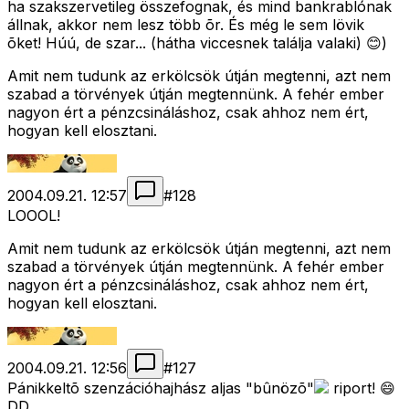
ha szakszervetileg összefognak, és mind bankrablónak
állnak, akkor nem lesz több õr. És még le sem lövik
õket! Húú, de szar... (hátha viccesnek találja valaki) 😊)
Amit nem tudunk az erkölcsök útján megtenni, azt nem
szabad a törvények útján megtennünk. A fehér ember
nagyon ért a pénzcsináláshoz, csak ahhoz nem ért,
hogyan kell elosztani.
2004.09.21. 12:57
#
128
LOOOL!
Amit nem tudunk az erkölcsök útján megtenni, azt nem
szabad a törvények útján megtennünk. A fehér ember
nagyon ért a pénzcsináláshoz, csak ahhoz nem ért,
hogyan kell elosztani.
2004.09.21. 12:56
#
127
Pánikkeltõ szenzációhajhász aljas "bûnözõ"
riport! 😄
DD