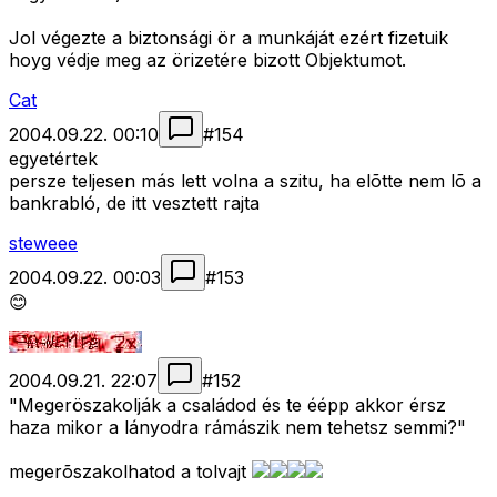
Jol végezte a biztonsági ör a munkáját ezért fizetuik
hoyg védje meg az örizetére bizott Objektumot.
Cat
2004.09.22. 00:10
#
154
egyetértek
persze teljesen más lett volna a szitu, ha elõtte nem lõ a
bankrabló, de itt vesztett rajta
steweee
2004.09.22. 00:03
#
153
😊
2004.09.21. 22:07
#
152
"Megeröszakolják a családod és te éépp akkor érsz
haza mikor a lányodra rámászik nem tehetsz semmi?"
megerõszakolhatod a tolvajt