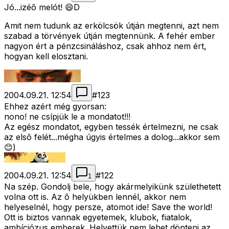
Jó...izéõ melót! 😄D
Amit nem tudunk az erkölcsök útján megtenni, azt nem
szabad a törvények útján megtennünk. A fehér ember
nagyon ért a pénzcsináláshoz, csak ahhoz nem ért,
hogyan kell elosztani.
2004.09.21. 12:54
#
123
Ehhez azért még gyorsan:
nono! ne csípjük le a mondatot!!!
Az egész mondatot, egyben tessék értelmezni, ne csak
az elsõ felét...mégha úgyis értelmes a dolog...akkor sem
😊)
2004.09.21. 12:54
#
122
1
Na szép. Gondolj bele, hogy akármelyikünk születhetett
volna ott is. Az õ helyükben lennél, akkor nem
helyeselnél, hogy persze, atomot ide! Save the world!
Ott is biztos vannak egyetemek, klubok, fiatalok,
ambíciózus emberek. Helyettük nem lehet dönteni az