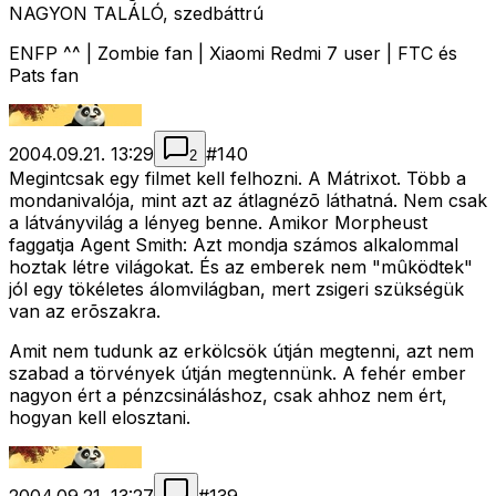
NAGYON TALÁLÓ, szedbáttrú
ENFP ^^ | Zombie fan | Xiaomi Redmi 7 user | FTC és
Pats fan
2004.09.21. 13:29
#
140
2
Megintcsak egy filmet kell felhozni. A Mátrixot. Több a
mondanivalója, mint azt az átlagnézõ láthatná. Nem csak
a látványvilág a lényeg benne. Amikor Morpheust
faggatja Agent Smith: Azt mondja számos alkalommal
hoztak létre világokat. És az emberek nem "mûködtek"
jól egy tökéletes álomvilágban, mert zsigeri szükségük
van az erõszakra.
Amit nem tudunk az erkölcsök útján megtenni, azt nem
szabad a törvények útján megtennünk. A fehér ember
nagyon ért a pénzcsináláshoz, csak ahhoz nem ért,
hogyan kell elosztani.