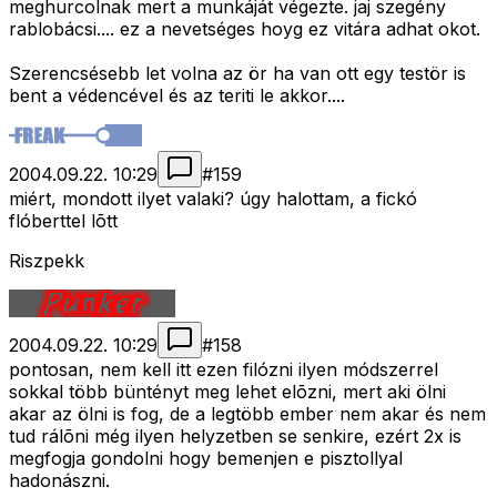
meghurcolnak mert a munkáját végezte. jaj szegény
rablobácsi.... ez a nevetséges hoyg ez vitára adhat okot.
Szerencsésebb let volna az ör ha van ott egy testör is
bent a védencével és az teriti le akkor....
2004.09.22. 10:29
#
159
miért, mondott ilyet valaki? úgy halottam, a fickó
flóberttel lõtt
Riszpekk
2004.09.22. 10:29
#
158
pontosan, nem kell itt ezen filózni ilyen módszerrel
sokkal több büntényt meg lehet elõzni, mert aki ölni
akar az ölni is fog, de a legtöbb ember nem akar és nem
tud rálõni még ilyen helyzetben se senkire, ezért 2x is
megfogja gondolni hogy bemenjen e pisztollyal
hadonászni.