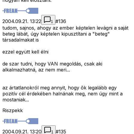
hogyan kell elosztani.
2004.09.21. 13:22
#
136
1
tudom, sajnos, ahogy az ember képtelen levágni a saját
beteg lábát, úgy képtelen kipusztítani a "beteg"
társadalmakat is
ezzel együtt kell élni
de szar tudni, hogy VAN megoldás, csak aki
alkalmazhatná, az nem meri...
az ártatlanokról meg annyit, hogy õk legalább egy
pozitív cél érdekében halnának meg, nem úgy mint a
mostaniak...
Riszpekk
2004.09.21. 13:20
#
135
1