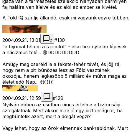
igaza van a természetes szelekció hiányában bármilyen
faj halálra van ítíélve és ez alól az ember se kivétel.
A Föld IQ szintje állandó, csak mi vagyunk egyre többen.
2004.09.21. 13:01
#
130
2
"a fajomat féltem a fajomtól" - elsõ bizonytalan lépések
a nácizmus felé... 😄DDDDDDDDD
Amúgy meg cseréld le a fekete-fehér tévét, és jöjj rá,
hogy nem a piti bûnözés lesz az Föld vesztének
okozója...hanem legkésõbb 5 milliárd év múlva maga az
életet adó Nap... 😊)))))
2004.09.21. 12:59
#
129
Nyilván ebben az esetben nincs értelme a biztonsági
szolgálatnak. Mert akkor mire jó egy biztonsági õr, ha
megbüntetik azért, mert a dolgát végzi?
Vagy lehet, hogy az õrök elmennek bankrablónak. Mert