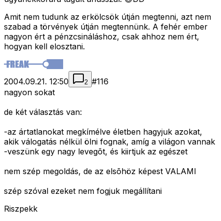
Amit nem tudunk az erkölcsök útján megtenni, azt nem
szabad a törvények útján megtennünk. A fehér ember
nagyon ért a pénzcsináláshoz, csak ahhoz nem ért,
hogyan kell elosztani.
2004.09.21. 12:50
#
116
2
nagyon sokat
de két választás van:
-az ártatlanokat megkímélve életben hagyjuk azokat,
akik válogatás nélkül ölni fognak, amíg a világon vannak
-veszünk egy nagy levegõt, és kiirtjuk az egészet
nem szép megoldás, de az elsõhöz képest VALAMI
szép szóval ezeket nem fogjuk megállítani
Riszpekk