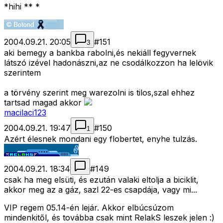
*hihi ** *
2004.09.21. 20:05
#
151
3
aki bemegy a bankba rabolni,és nekiáll fegyvernek
látszó izével hadonászni,az ne csodálkozzon ha lelövik
szerintem
a törvény szerint meg warezolni is tilos,szal ehhez
tartsad magad akkor
macilaci123
2004.09.21. 19:47
#
150
1
Azért élesnek mondani egy flobertet, enyhe tulzás.
2004.09.21. 18:34
#
149
csak ha meg elsüti, és ezután valaki eltolja a biciklit,
akkor meg az a gáz, sazl 22-es csapdája, vagy mi...
VIP regem 05.14-én lejár. Akkor elbúcsúzom
mindenkitől, és továbba csak mint RelakS leszek jelen :)