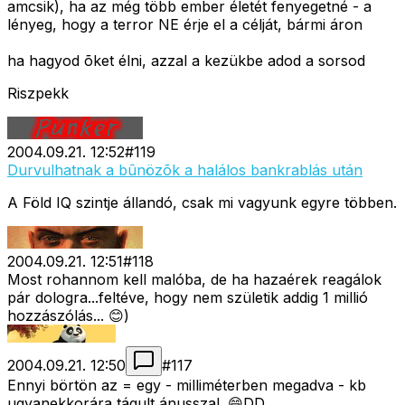
amcsik), ha az még több ember életét fenyegetné - a
lényeg, hogy a terror NE érje el a célját, bármi áron
ha hagyod õket élni, azzal a kezükbe adod a sorsod
Riszpekk
2004.09.21. 12:52
#
119
Durvulhatnak a bûnözõk a halálos bankrablás után
A Föld IQ szintje állandó, csak mi vagyunk egyre többen.
2004.09.21. 12:51
#
118
Most rohannom kell malóba, de ha hazaérek reagálok
pár dologra...feltéve, hogy nem születik addig 1 millió
hozzászólás... 😊)
2004.09.21. 12:50
#
117
Ennyi börtön az = egy - milliméterben megadva - kb
ugyanekkorára tágult ánusszal. 😄DD