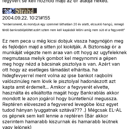
fegyvert se kell hoznod majd az ör átadja neked.
2004.09.22. 10:21
#
155
"emberismeret, és mondjuk egy szemmel láthatóan 20 év alatti, elcsukló hangú, remegõ
térdõ bankrablójelöltet azért sztem nem kell kapásból lelõni amíg nem süti el a fegyverét"
Ez nem peca u még kicsi dobjuk vissza hagynöjjön meg
és fejlödjön majd a sitten jol kiokitják. A Biztonsági ör a
munkáját végezte nem araa van ott hoyg az ugyfeleknek
megmutassa meliyk gombot kel megynomni a gépen
meg hogy nézd a bácsinak pisztolya is van. Azért van
ott hogy az esetleges támadást elháritsa. ha
hidegfevyerrel ment volna az ipse bankot raqbolni
valószinüleg nem lövik le pisztolyal hadonászott azt
kapta amit érdemelt... Amikor a fegvyerét elvette,
használta és elkiáltotta magát hogy Bankrablás akkor
mondott le azon jogárol hogy büntetlenül megussza.
Reptéren elöveszed a fegyvered levegöbe lösz egyet
tudod hányan lyuggatnak szitává??? .) Mégcsak EL-AL
os gépnek sem kell lennie a reptéren (Bár akkor
szerintem hamarabb kiszurnak és hamarabb leütnek
vagy lelönek)