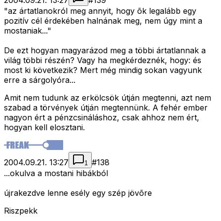
2004.09.21. 13:27
#
139
"az ártatlanokról meg annyit, hogy õk legalább egy
pozitív cél érdekében halnának meg, nem úgy mint a
mostaniak..."
De ezt hogyan magyarázod meg a többi ártatlannak a
világ többi részén? Vagy ha megkérdeznék, hogy: és
most ki következik? Mert még mindig sokan vagyunk
erre a sárgolyóra...
Amit nem tudunk az erkölcsök útján megtenni, azt nem
szabad a törvények útján megtennünk. A fehér ember
nagyon ért a pénzcsináláshoz, csak ahhoz nem ért,
hogyan kell elosztani.
2004.09.21. 13:27
#
138
1
...okulva a mostani hibákból
újrakezdve lenne esély egy szép jövõre
Riszpekk