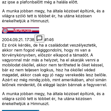
az ipse a plafonbalõtt még a halála elõtt.
A munka jobban megy, ha általa közöset építünk, és a
világra szóló tett is többet ér, ha utána közösen
énekelhetjük a Himnuszt.
2004.09.21. 17:38
#
146
Ez örök kérdés, de ha a családodat veszélyeztetik,
akkor nem fogod végiggondolni, hogy mi van a
törvénykönyvben, elõször elkapod a támadót. A
vagyonnal már más a helyzet, ha el akarják venni a
mobilodat ököllel, akkor nem terítheted le õket késsel,
bár ez nem teljesen logikus, hisz ha ököllel véded
magadat, akkor csak egy jó nagy verekedés lesz belõle.
Azért ez még mindig jobb, mint amerikában, ahol simán
lelõnek mindenkit, õk eléggé lazán bánnak a fegyverrel.
A munka jobban megy, ha általa közöset építünk, és a
világra szóló tett is többet ér, ha utána közösen
énekelhetjük a Himnuszt.