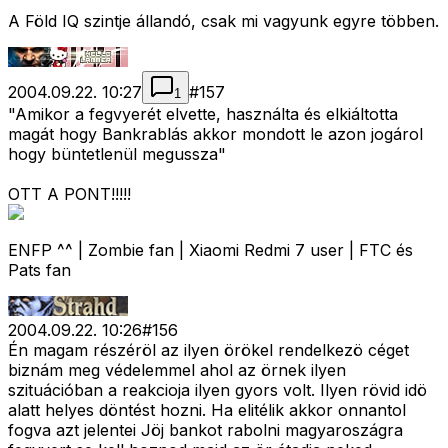
A Föld IQ szintje állandó, csak mi vagyunk egyre többen.
2004.09.22. 10:27
#
157
1
"Amikor a fegvyerét elvette, használta és elkiáltotta
magát hogy Bankrablás akkor mondott le azon jogárol
hogy büntetlenül megussza"
OTT A PONT!!!!!
ENFP ^^ | Zombie fan | Xiaomi Redmi 7 user | FTC és
Pats fan
2004.09.22. 10:26
#
156
Én magam részéröl az ilyen örökel rendelkezö céget
biznám meg védelemmel ahol az örnek ilyen
szituációban a reakcioja ilyen gyors volt. Ilyen rövid idö
alatt helyes döntést hozni. Ha elitélik akkor onnantol
fogva azt jelentei Jöj bankot rabolni magyaroszágra