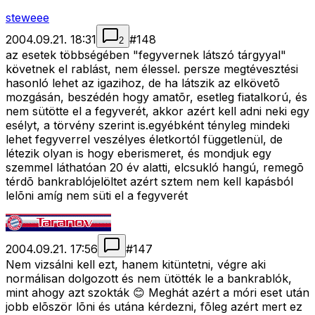
steweee
2004.09.21. 18:31
#
148
2
az esetek többségében "fegyvernek látszó tárgyyal"
követnek el rablást, nem élessel. persze megtévesztési
hasonló lehet az igazihoz, de ha látszik az elkövetõ
mozgásán, beszédén hogy amatõr, esetleg fiatalkorú, és
nem sütötte el a fegyverét, akkor azért kell adni neki egy
esélyt, a törvény szerint is.egyébként tényleg mindeki
lehet fegyverrel veszélyes életkortól függetlenül, de
létezik olyan is hogy eberismeret, és mondjuk egy
szemmel láthatóan 20 év alatti, elcsukló hangú, remegõ
térdõ bankrablójelöltet azért sztem nem kell kapásból
lelõni amíg nem süti el a fegyverét
2004.09.21. 17:56
#
147
Nem vizsálni kell ezt, hanem kitüntetni, végre aki
normálisan dolgozott és nem ütötték le a bankrablók,
mint ahogy azt szokták 😊 Meghát azért a móri eset után
jobb elõször lõni és utána kérdezni, fõleg azért mert ez