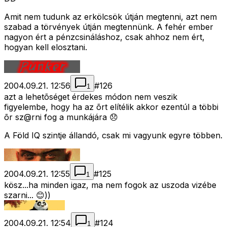
Amit nem tudunk az erkölcsök útján megtenni, azt nem
szabad a törvények útján megtennünk. A fehér ember
nagyon ért a pénzcsináláshoz, csak ahhoz nem ért,
hogyan kell elosztani.
2004.09.21. 12:56
#
126
1
azt a lehetõséget érdekes módon nem veszik
figyelembe, hogy ha az õrt elítélik akkor ezentúl a többi
õr sz@rni fog a munkájára 😞
A Föld IQ szintje állandó, csak mi vagyunk egyre többen.
2004.09.21. 12:55
#
125
1
kösz...ha minden igaz, ma nem fogok az uszoda vizébe
szarni... 😊))
2004.09.21. 12:54
#
124
1