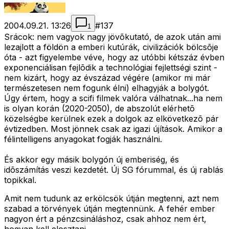
2004.09.21. 13:26
#
137
1
Srácok: nem vagyok nagy jövõkutató, de azok után ami
lezajlott a földön a emberi kutúrák, civilizációk bölcsõje
óta - azt figyelembe véve, hogy az utóbbi kétszáz évben
exponenciálisan fejlõdik a technológiai fejlettségi szint -
nem kizárt, hogy az évszázad végére (amikor mi már
természetesen nem fogunk élni) elhagyják a bolygót.
Úgy értem, hogy a scifi filmek valóra válhatnak...ha nem
is olyan korán (2020-2050), de abszolút elérhetõ
közelségbe kerülnek ezek a dolgok az elkövetkezõ pár
évtizedben. Most jönnek csak az igazi újítások. Amikor a
félintelligens anyagokat fogják használni.
És akkor egy másik bolygón új emberiség, és
idõszámítás veszi kezdetét. Új SG fórummal, és új rablás
topikkal.
Amit nem tudunk az erkölcsök útján megtenni, azt nem
szabad a törvények útján megtennünk. A fehér ember
nagyon ért a pénzcsináláshoz, csak ahhoz nem ért,