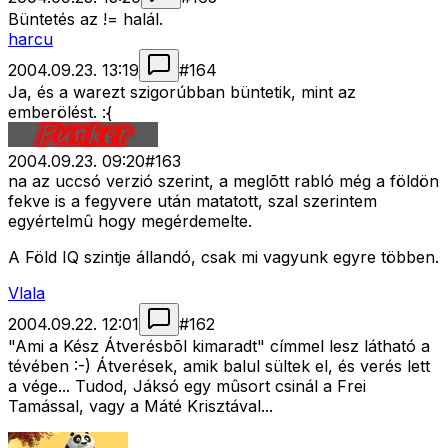
Büntetés az != halál.
harcu
2004.09.23. 13:19
#
164
Ja, és a warezt szigorúbban büntetik, mint az
emberölést. :{
2004.09.23. 09:20
#
163
na az uccsó verzió szerint, a meglõtt rabló még a földön
fekve is a fegyvere után matatott, szal szerintem
egyértelmû hogy megérdemelte.
A Föld IQ szintje állandó, csak mi vagyunk egyre többen.
Vlala
2004.09.22. 12:01
#
162
"Ami a Kész Átverésbõl kimaradt" címmel lesz látható a
tévében :-) Átverések, amik balul sültek el, és verés lett
a vége... Tudod, Jáksó egy mûsort csinál a Frei
Tamással, vagy a Máté Krisztával...