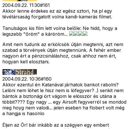
2004.09.22. 11:30
#
161
Akkor lenne érdekes ez az egész sztori, ha pl egy
tévétársaság forgatott volna kandi-kamerás filmet.
Tanulságos kis film lett volna belõle: Ne hidd, hogy a
legszebb "õröm" a káröröm...
Amit nem tudunk az erkölcsök útján megtenni, azt nem
szabad a törvények útján megtennünk. A fehér ember
nagyon ért a pénzcsináláshoz, csak ahhoz nem ért,
hogyan kell elosztani.
2004.09.22. 10:36
#
160
Akkor ezentul én Katanával járhatok bankot rabolni?
Lelöni nem löhet le hisz nem is löfegyver? .) senkit nem
bántok a biztonági ört vágom le elösször és utána a
többit???? Egy nagy ... egy Airsoft fegyverröl se mondod
meg hoyg nem valodi... jelen eseben ha flobert volt még
a hangja is hasonlo
Éljen az Õr! bár inkább az a szégyen egy embert