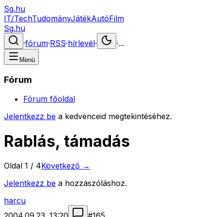
Sg.hu
IT/Tech
Tudomány
Játék
Autó
Film
Sg.hu
·
fórum
·
RSS
·
hírlevél
·
·
...
Menü
Fórum
Fórum főoldal
Jelentkezz be
a kedvenceid megtekintéséhez.
Rablás, támadás
Oldal
1
/
4
Következő →
Jelentkezz be
a hozzászóláshoz.
harcu
2004.09.23. 13:20
#
165