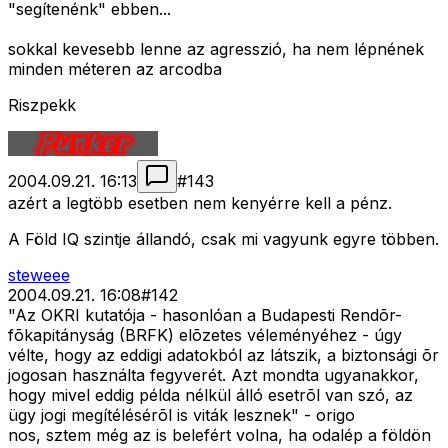
"segítenénk" ebben...
sokkal kevesebb lenne az agresszió, ha nem lépnének
minden méteren az arcodba
Riszpekk
2004.09.21. 16:13
#
143
azért a legtöbb esetben nem kenyérre kell a pénz.
A Föld IQ szintje állandó, csak mi vagyunk egyre többen.
steweee
2004.09.21. 16:08
#
142
"Az OKRI kutatója - hasonlóan a Budapesti Rendõr-
fõkapitányság (BRFK) elõzetes véleményéhez - úgy
vélte, hogy az eddigi adatokból az látszik, a biztonsági õr
jogosan használta fegyverét. Azt mondta ugyanakkor,
hogy mivel eddig példa nélkül álló esetrõl van szó, az
ügy jogi megítélésérõl is viták lesznek" - origo
nos, sztem még az is belefért volna, ha odalép a földön