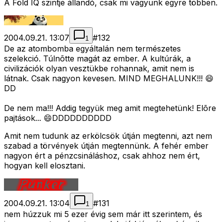
A Föld IQ szintje állandó, csak mi vagyunk egyre többen.
2004.09.21. 13:07
#
132
1
De az atombomba egyáltalán nem természetes
szelekció. Túlnõtte magát az ember. A kultúrák, a
civilizációk olyan vesztükbe rohannak, amit nem is
látnak. Csak nagyon kevesen. MIND MEGHALUNK!!! 😄
DD
De nem ma!!! Addig tegyük meg amit megtehetünk! Elõre
pajtások... 😄DDDDDDDDDD
Amit nem tudunk az erkölcsök útján megtenni, azt nem
szabad a törvények útján megtennünk. A fehér ember
nagyon ért a pénzcsináláshoz, csak ahhoz nem ért,
hogyan kell elosztani.
2004.09.21. 13:04
#
131
1
nem húzzuk mi 5 ezer évig sem már itt szerintem, és