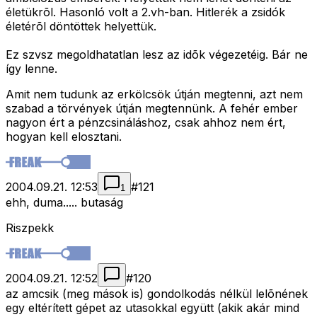
életükrõl. Hasonló volt a 2.vh-ban. Hitlerék a zsidók
életérõl döntöttek helyettük.
Ez szvsz megoldhatatlan lesz az idõk végezetéig. Bár ne
így lenne.
Amit nem tudunk az erkölcsök útján megtenni, azt nem
szabad a törvények útján megtennünk. A fehér ember
nagyon ért a pénzcsináláshoz, csak ahhoz nem ért,
hogyan kell elosztani.
2004.09.21. 12:53
#
121
1
ehh, duma..... butaság
Riszpekk
2004.09.21. 12:52
#
120
az amcsik (meg mások is) gondolkodás nélkül lelõnének
egy eltérített gépet az utasokkal együtt (akik akár mind