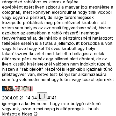
rángatózó rablóhoz és kitáraz a fejébe
egyébként azért ilyen szigorú a magyar jogi megítélése a
dolognak, mert könnyen elõrordulhat hogy tinik viccbõl
vagy ugyan a pénzért, de nagy térdremegések
közepette próbálnak meg pénzintézetet kirabolni. ott
sztem sem helyes az azonnali fegyverhasználat, hiszen
azokban az esetekben a rabló részérõl nemhogy
fegyverhasználat, de inkább a pénztárosnéni határozott
fellépése esetén is a futás a jellemzõ. itt borsodba is volt
vagy fél éve hogy két 18 éves kirabolt egy helyi
takarékszövetkezetet mert kellett a ballagásra nekik
öltörnyre pénz.nehéz egy pillanat alatt dönteni, de az
ilyen kisstílû kísérleteknél valóban nem indokolt tüzelni,
hiszen a "rablójelölt" részérõl is leginkább igazinak tûnõ
játékfegyver van, illetve testi kényszer alkalmazására
sem fog vetemedni nemhogy lelõni vagy túszul ejteni vkit
2004.09.21. 14:04
#
141
igen-igen a kedvencem, hogy mi a bolygó rákfenéi
vagyunk, azon a mai napig is eltöprengek... huuh
kirázott a hideg 😉