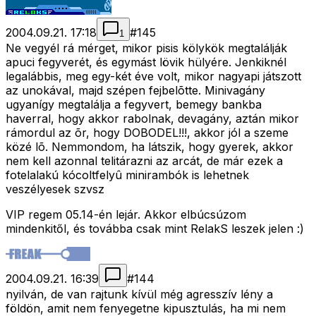
2004.09.21. 17:18
#
145
1
Ne vegyél rá mérget, mikor pisis kölykök megtalálják
apuci fegyverét, és egymást lövik hülyére. Jenkiknél
legalábbis, meg egy-két éve volt, mikor nagyapi játszott
az unokával, majd szépen fejbelõtte. Minivagány
ugyanígy megtalálja a fegyvert, bemegy bankba
haverral, hogy akkor rabolnak, devagány, aztán mikor
rámordul az õr, hogy DOBODEL!!!, akkor jól a szeme
közé lõ. Nemmondom, ha látszik, hogy gyerek, akkor
nem kell azonnal telitárazni az arcát, de már ezek a
fotelalakú kócoltfelyû minirambók is lehetnek
veszélyesek szvsz
VIP regem 05.14-én lejár. Akkor elbúcsúzom
mindenkitől, és továbba csak mint RelakS leszek jelen :)
2004.09.21. 16:39
#
144
nyilván, de van rajtunk kívül még agresszív lény a
földön, amit nem fenyegetne kipusztulás, ha mi nem