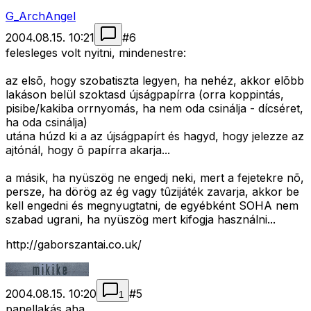
G_ArchAngel
2004.08.15. 10:21
#
6
felesleges volt nyitni, mindenestre:
az elsõ, hogy szobatiszta legyen, ha nehéz, akkor elõbb
lakáson belül szoktasd újságpapírra (orra koppintás,
pisibe/kakiba orrnyomás, ha nem oda csinálja - dícséret,
ha oda csinálja)
utána húzd ki a az újságpapírt és hagyd, hogy jelezze az
ajtónál, hogy õ papírra akarja...
a másik, ha nyüszög ne engedj neki, mert a fejetekre nõ,
persze, ha dörög az ég vagy tûzijáték zavarja, akkor be
kell engedni és megnyugtatni, de egyébként SOHA nem
szabad ugrani, ha nyüszög mert kifogja használni...
http://gaborszantai.co.uk/
2004.08.15. 10:20
#
5
1
panellakás aha