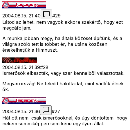
2004.08.15. 21:40
#
29
Látod az lehet, nem vagyok akkora szakértõ, hogy ezt
megcáfoljam.
A munka jobban megy, ha általa közöset építünk, és a
világra szóló tett is többet ér, ha utána közösen
énekelhetjük a Himnuszt.
2004.08.15. 21:39
#
28
Ismerõsök elbaszták, vagy szar kennelbõl választottak.
Magyarország! Ne feledd halottaidat, mint vádlók élnek
ők.
2004.08.15. 21:36
#
27
Hát ott nem, csak ismerõsöknél, és úgy döntöttem, hogy
nekem semmiképpen sem kéne egy ilyen állat.