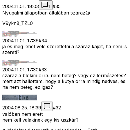
2004.11.01. 18:03
#
35
1
Nyugalmi állapotban általában száraz😉
V9ykn8_TZL0
2004.11.01. 17:39
#
34
ja és meg lehet vele szerettetni a száraz kajcit, ha nem is
szereti?
2004.11.01. 17:30
#
33
száraz a blökim orra. nem beteg? vagy ez természetes?
mert azt hallottam, hogy a kutya orra mindig nedves, és
ha nem beteg. ez igaz?
2004.08.25. 18:39
#
32
valóban nem érett
nem kell valakinek egy kis uszkár?