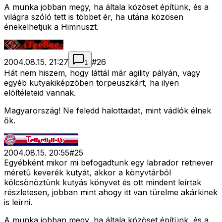
A munka jobban megy, ha általa közöset építünk, és a
világra szóló tett is többet ér, ha utána közösen
énekelhetjük a Himnuszt.
2004.08.15. 21:27
#
26
1
Hát nem hiszem, hogy láttál már agility pályán, vagy
egyéb kutyakiképzõben törpeuszkárt, ha ilyen
elõítéleteid vannak.
Magyarország! Ne feledd halottaidat, mint vádlók élnek
ők.
2004.08.15. 20:55
#
25
Egyébként mikor mi befogadtunk egy labrador retriever
méretû keverék kutyát, akkor a könyvtárból
kölcsönöztünk kutyás könyvet és ott mindent leírtak
részletesen, jobban mint ahogy itt van türelme akárkinek
is leírni.
A munka jobban megy, ha általa közöset építünk, és a