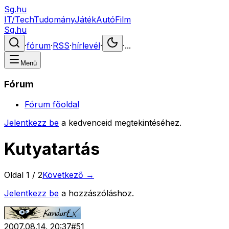
Sg.hu
IT/Tech
Tudomány
Játék
Autó
Film
Sg.hu
·
fórum
·
RSS
·
hírlevél
·
·
...
Menü
Fórum
Fórum főoldal
Jelentkezz be
a kedvenceid megtekintéséhez.
Kutyatartás
Oldal
1
/
2
Következő →
Jelentkezz be
a hozzászóláshoz.
2007.08.14. 20:37
#
51