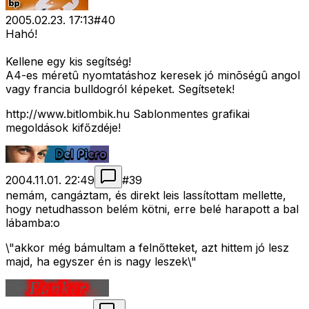
2005.02.23. 17:13
#
40
Hahó!
Kellene egy kis segítség!
A4-es méretû nyomtatáshoz keresek jó minõségû angol
vagy francia bulldogról képeket. Segítsetek!
http://www.bitlombik.hu Sablonmentes grafikai
megoldások kifőzdéje!
2004.11.01. 22:49
#
39
nemám, cangáztam, és direkt leis lassítottam mellette,
hogy netudhasson belém kötni, erre belé harapott a bal
lábamba:o
\"akkor még bámultam a felnőtteket, azt hittem jó lesz
majd, ha egyszer én is nagy leszek\"