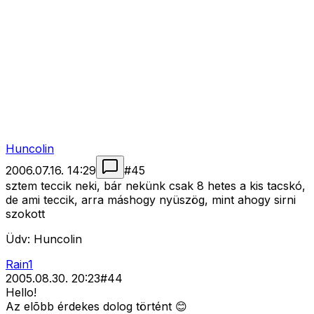
Huncolin
2006.07.16. 14:29
#
45
sztem teccik neki, bár nekünk csak 8 hetes a kis tacskó,
de ami teccik, arra máshogy nyüszög, mint ahogy sirni
szokott
Üdv: Huncolin
Rain1
2005.08.30. 20:23
#
44
Hello!
Az elõbb érdekes dolog történt 😊