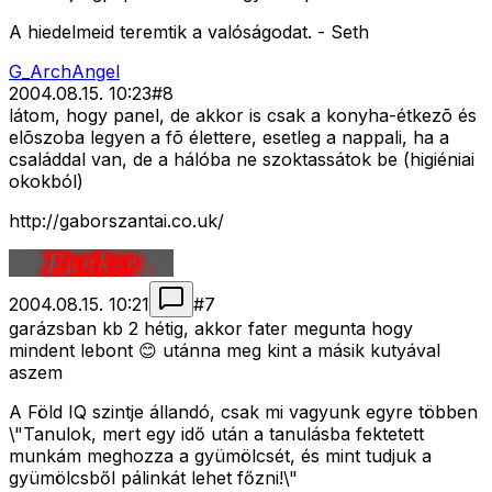
A hiedelmeid teremtik a valóságodat. - Seth
G_ArchAngel
2004.08.15. 10:23
#
8
látom, hogy panel, de akkor is csak a konyha-étkezõ és
elõszoba legyen a fõ élettere, esetleg a nappali, ha a
családdal van, de a hálóba ne szoktassátok be (higiéniai
okokból)
http://gaborszantai.co.uk/
2004.08.15. 10:21
#
7
garázsban kb 2 hétig, akkor fater megunta hogy
mindent lebont 😊 utánna meg kint a másik kutyával
aszem
A Föld IQ szintje állandó, csak mi vagyunk egyre többen
\"Tanulok, mert egy idő után a tanulásba fektetett
munkám meghozza a gyümölcsét, és mint tudjuk a
gyümölcsből pálinkát lehet főzni!\"