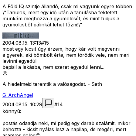
A Föld IQ szintje állandó, csak mi vagyunk egyre többen
\"Tanulok, mert egy idő után a tanulásba fektetett
munkám meghozza a gyümölcsét, és mint tudjuk a
gyümölcsből pálinkát lehet főzni!\"
2004.08.15. 13:13
#
15
most egy kicsit úgy érzem, hogy kár volt megvenni
a gyerek, aki bömbölt érte, nem törödik vele, nem meri
levinni egyedül
bepisil a lakásba, nem szeret egyedül lenni...
😞
A hiedelmeid teremtik a valóságodat. - Seth
G_ArchAngel
2004.08.15. 10:29
#
14
könnyû:
postás odaadja neki, mí pedig egy darab szalámit, mikor
behozta - kicsit nyálas lesz a napilap, de megéri, mert
aranyos dolog😊