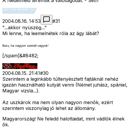
A hiedelmeid teremtik a valóságodat. - Seth
2004.08.16. 14:53
#
31
"...akkor nyüszög..."
Mi lenne, ha leemelnétek róla az ágy lábát?
Bocs, ha nagyon szemét vagyok!
[/spam]&#8482;
2004.08.15. 21:41
#
30
Szerintem a leginkább túltenyésztett fajtáknál nehéz
igazán használható kutyát venni (Német juhász, spániel,
Magyar vizsla...).
Az uszkárok ma nem olyan nagyon menõk, ezért
szerintem viszonylag jó lehet az állomány.
Magyarország! Ne feledd halottaidat, mint vádlók élnek
ők.