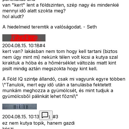
van "kert" lent a földszinten, szép nagy és mindenkié
mennyi idõ alatt szokta meg?
hol aludt?
A hiedelmeid teremtik a valóságodat. - Seth
2004.08.15. 10:18
#
4
kert van? lakásban nem tom hogy kell tartani (biztos
nem úgy mint mi) nekünk télen volt kicsi a kutya szal
kiraktuk a hóba és a hõmérséklet változás miatt kint
pisilt mindig aztán megszokta hogy kint kell.
A Föld IQ szintje állandó, csak mi vagyunk egyre többen
\"Tanulok, mert egy idő után a tanulásba fektetett
munkám meghozza a gyümölcsét, és mint tudjuk a
gyümölcsből pálinkát lehet főzni!\"
2004.08.15. 10:13
#
3
1
ez nem kutya topik, hanem gazdi
köszi