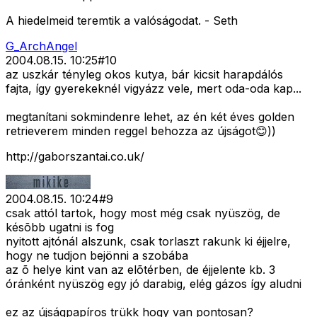
A hiedelmeid teremtik a valóságodat. - Seth
G_ArchAngel
2004.08.15. 10:25
#
10
az uszkár tényleg okos kutya, bár kicsit harapdálós
fajta, így gyerekeknél vigyázz vele, mert oda-oda kap...
megtanítani sokmindenre lehet, az én két éves golden
retrieverem minden reggel behozza az újságot😊))
http://gaborszantai.co.uk/
2004.08.15. 10:24
#
9
csak attól tartok, hogy most még csak nyüszög, de
késõbb ugatni is fog
nyitott ajtónál alszunk, csak torlaszt rakunk ki éjjelre,
hogy ne tudjon bejönni a szobába
az õ helye kint van az elõtérben, de éjjelente kb. 3
óránként nyüszög egy jó darabig, elég gázos így aludni
ez az újságpapíros trükk hogy van pontosan?