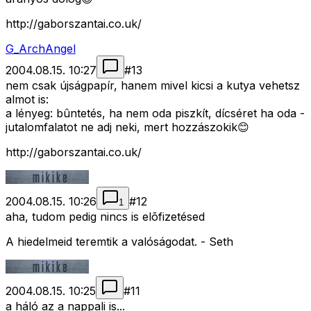
http://gaborszantai.co.uk/
G_ArchAngel
2004.08.15. 10:27
#
13
nem csak újságpapír, hanem mivel kicsi a kutya vehetsz
almot is:
a lényeg: bûntetés, ha nem oda piszkít, dícséret ha oda -
jutalomfalatot ne adj neki, mert hozzászokik😊
http://gaborszantai.co.uk/
2004.08.15. 10:26
#
12
1
aha, tudom pedig nincs is elõfizetésed
A hiedelmeid teremtik a valóságodat. - Seth
2004.08.15. 10:25
#
11
a háló az a nappali is...