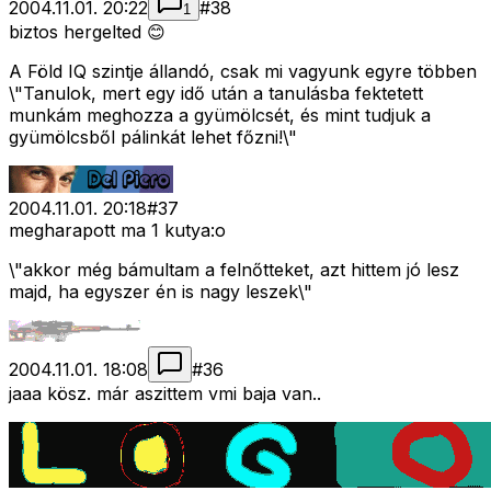
2004.11.01. 20:22
#
38
1
biztos hergelted 😊
A Föld IQ szintje állandó, csak mi vagyunk egyre többen
\"Tanulok, mert egy idő után a tanulásba fektetett
munkám meghozza a gyümölcsét, és mint tudjuk a
gyümölcsből pálinkát lehet főzni!\"
2004.11.01. 20:18
#
37
megharapott ma 1 kutya:o
\"akkor még bámultam a felnőtteket, azt hittem jó lesz
majd, ha egyszer én is nagy leszek\"
2004.11.01. 18:08
#
36
jaaa kösz. már aszittem vmi baja van..