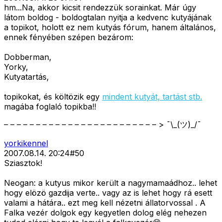
hm...Na, akkor kicsit rendezzük sorainkat. Már úgy
látom boldog - boldogtalan nyitja a kedvenc kutyájának
a topikot, holott ez nem kutyás fórum, hanem általános,
ennek fényében szépen bezárom:
Dobberman,
Yorky,
Kutyatartás,
topikokat, és költözik egy
mindent kutyát, tartást stb.
magába foglaló topikba!!
– – – – – – – – – – – – – – – – – – – – – – – – > ¯\_(ツ)_/¯
yorkikennel
2007.08.14. 20:24
#
50
Sziasztok!
Neogan: a kutyus mikor került a nagymamaádhoz.. lehet
hogy elözö gazdija verte.. vagy az is lehet hogy rá esett
valami a hátára.. ezt meg kell nézetni állatorvossal . A
Falka vezér dolgok egy kegyetlen dolog elég nehezen