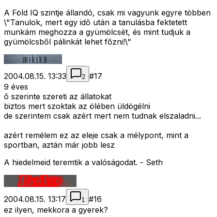
A Föld IQ szintje állandó, csak mi vagyunk egyre többen
\"Tanulok, mert egy idő után a tanulásba fektetett
munkám meghozza a gyümölcsét, és mint tudjuk a
gyümölcsből pálinkát lehet főzni!\"
2004.08.15. 13:33
#
17
2
9 éves
õ szerinte szereti az állatokat
biztos mert szoktak az ölében üldögélni
de szerintem csak azért mert nem tudnak elszaladni...
azért remélem ez az eleje csak a mélypont, mint a
sportban, aztán már jobb lesz
A hiedelmeid teremtik a valóságodat. - Seth
2004.08.15. 13:17
#
16
1
ez ilyen, mekkora a gyerek?