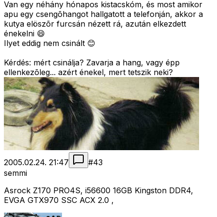
Van egy néhány hónapos kistacskóm, és most amikor
apu egy csengõhangot hallgatott a telefonján, akkor a
kutya elöszõr furcsán nézett rá, azután elkezdett
énekelni 😄
Ilyet eddig nem csinált 😊
Kérdés: mért csinálja? Zavarja a hang, vagy épp
ellenkezõleg... azért énekel, mert tetszik neki?
2005.02.24. 21:47
#
43
semmi
Asrock Z170 PRO4S, i56600 16GB Kingston DDR4,
EVGA GTX970 SSC ACX 2.0 ,