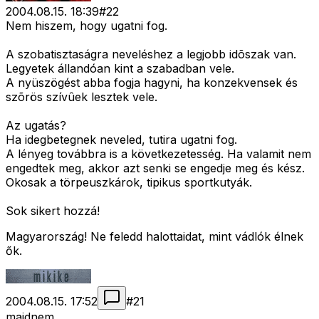
2004.08.15. 18:39
#
22
Nem hiszem, hogy ugatni fog.
A szobatisztaságra neveléshez a legjobb idõszak van.
Legyetek állandóan kint a szabadban vele.
A nyüszögést abba fogja hagyni, ha konzekvensek és
szõrös szívûek lesztek vele.
Az ugatás?
Ha idegbetegnek neveled, tutira ugatni fog.
A lényeg továbbra is a következetesség. Ha valamit nem
engedtek meg, akkor azt senki se engedje meg és kész.
Okosak a törpeuszkárok, tipikus sportkutyák.
Sok sikert hozzá!
Magyarország! Ne feledd halottaidat, mint vádlók élnek
ők.
2004.08.15. 17:52
#
21
majdnem...