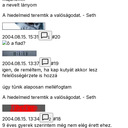
a nevelt lányom
A hiedelmeid teremtik a valóságodat. - Seth
2004.08.15. 15:31
#
20
1
õ a fiad?
2004.08.15. 13:37
#
19
igen, de reméltem, ha kap kutyát akkor lesz
felelõsségérzete is hozzá
úgy tûnik alaposan melléfogtam
A hiedelmeid teremtik a valóságodat. - Seth
2004.08.15. 13:34
#
18
2
9 éves gyerek szerintem még nem elég érett ehez.