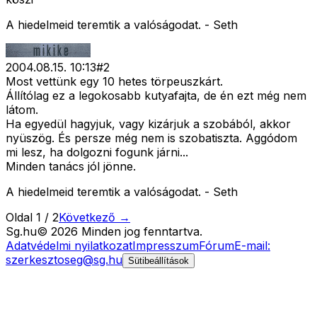
A hiedelmeid teremtik a valóságodat. - Seth
2004.08.15. 10:13
#
2
Most vettünk egy 10 hetes törpeuszkárt.
Állítólag ez a legokosabb kutyafajta, de én ezt még nem
látom.
Ha egyedül hagyjuk, vagy kizárjuk a szobából, akkor
nyüszög. És persze még nem is szobatiszta. Aggódom
mi lesz, ha dolgozni fogunk járni...
Minden tanács jól jönne.
A hiedelmeid teremtik a valóságodat. - Seth
Oldal
1
/
2
Következő →
Sg
.hu
©
2026
Minden jog fenntartva.
Adatvédelmi nyilatkozat
Impresszum
Fórum
E-mail:
szerkesztoseg@sg.hu
Sütibeállítások