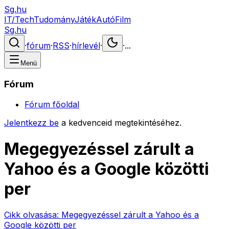
Sg.hu
IT/Tech
Tudomány
Játék
Autó
Film
Sg.hu
·
fórum
·
RSS
·
hírlevél
·
·
...
Menü
Fórum
Fórum főoldal
Jelentkezz be
a kedvenceid megtekintéséhez.
Megegyezéssel zárult a
Yahoo és a Google közötti
per
Cikk olvasása:
Megegyezéssel zárult a Yahoo és a
Google közötti per