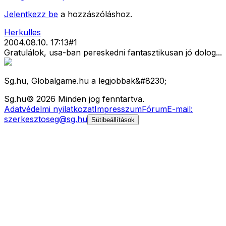
Jelentkezz be
a hozzászóláshoz.
Herkulles
2004.08.10. 17:13
#
1
Gratulálok, usa-ban pereskedni fantasztikusan jó dolog...
Sg.hu, Globalgame.hu a legjobbak&#8230;
Sg
.hu
©
2026
Minden jog fenntartva.
Adatvédelmi nyilatkozat
Impresszum
Fórum
E-mail:
szerkesztoseg@sg.hu
Sütibeállítások