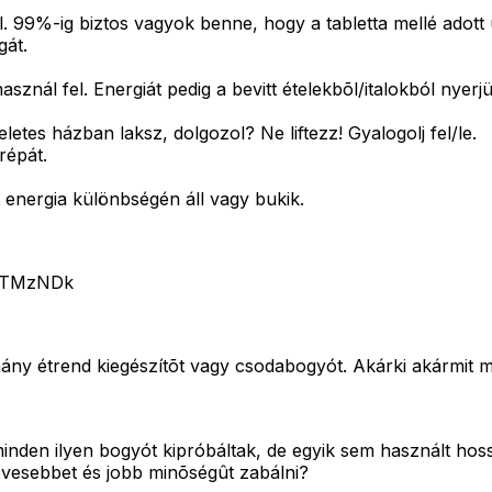
l. 99%-ig biztos vagyok benne, hogy a tabletta mellé adott
gát.
sznál fel. Energiát pedig a bevitt ételekbõl/italokból nyerjü
eletes házban laksz, dolgozol? Ne liftezz! Gyalogolj fel/le.
répát.
t energia különbségén áll vagy bukik.
3MTMzNDk
y étrend kiegészítõt vagy csodabogyót. Akárki akármit mo
den ilyen bogyót kipróbáltak, de egyik sem használt hosszú
evesebbet és jobb minõségût zabálni?