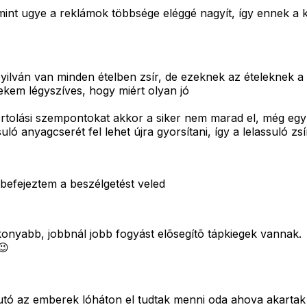
de mint ugye a reklámok többsége eléggé nagyít, így ennek 
lván van minden ételben zsír, de ezeknek az ételeknek a z
ekem légyszíves, hogy miért olyan jó
tolási szempontokat akkor a siker nem marad el, még egy do
ó anyagcserét fel lehet újra gyorsítani, így a lelassuló zsí
befejeztem a beszélgetést veled
konyabb, jobbnál jobb fogyást elõsegítõ tápkiegek vannak.
😉
utó az emberek lóháton el tudtak menni oda ahova akartak p