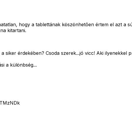
tatlan, hogy a tablettának köszönhetõen értem el azt a súl
a kitartani.
 siker érdekében? Csoda szerek...jó vicc! Aki ilyenekkel p
si a különbség...
3MTMzNDk