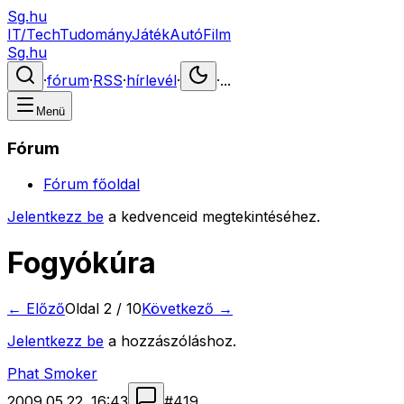
Sg.hu
IT/Tech
Tudomány
Játék
Autó
Film
Sg.hu
·
fórum
·
RSS
·
hírlevél
·
·
...
Menü
Fórum
Fórum főoldal
Jelentkezz be
a kedvenceid megtekintéséhez.
Fogyókúra
← Előző
Oldal
2
/
10
Következő →
Jelentkezz be
a hozzászóláshoz.
Phat Smoker
2009.05.22. 16:43
#
419