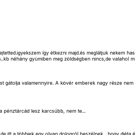
kifejtetted.igyekszem így étkezni majd.és meglátjuk nekem ha
..kb néhány gyümiben meg zöldségben nincs,de valahol még
dást gátolja valamennyire. A kövér emberek nagy része nem at
k a pénztárcád lesz karcsúbb, nem te...
 itt a többiek egy olyan dologról beszélnek , hogy diéta és 