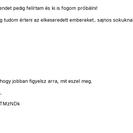
ndet pedig felírtam és ki is fogom próbálni!
tudom érteni az elkeseredett embereket.. sajnos sokuknak n
 hogy jobban figyelsz arra, mit eszel meg.
.
3MTMzNDk