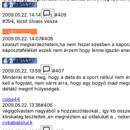
2009.05.22. 14:14
#
409
1
#394, kicsit olvass vissza
2009.05.22. 14:07
#
408
szia!azt megkérdezhetem,ha nem hiszel ezekben a káposzta,
káposztaféléket eszek nem érzem hogy lenne igazán energ
2009.05.22. 13:59
#
407
Mindenki értse meg, hogy a diéta és a sport nélkül nem ér
kell a fogyást, nem várni arra, hogy egy bogyó majd megold
diéták) megint hülyeségek.
csipa44
2009.05.22. 13:38
#
406
végígolvastam nagyából a hozzászólásokat , így kb összeg
klinikailag teszteltek..én megnéztem az oldalukat is , neke
cybabassluck