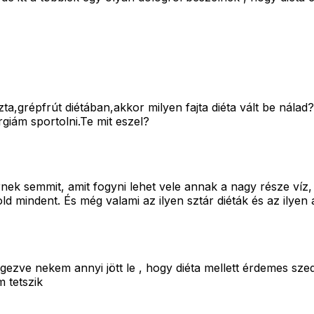
grépfrút diétában,akkor milyen fajta diéta vált be nálad?a
iám sportolni.Te mit eszel?
nek semmit, amit fogyni lehet vele annak a nagy része víz, 
 mindent. És még valami az ilyen sztár diéták és az ilyen al
ezve nekem annyi jött le , hogy diéta mellett érdemes szed
m tetszik