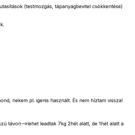
 utasítások (testmozgás, tápanyagbevitel csökkentése)
k.
nd, nekem pl. igenis használt. És nem híztam vissza!
 távon-->lehet leadtak 7kg 2hét alatt, de 1hét alatt a