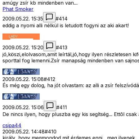
amúgy zsír kb mindenben van...
Phat Smoker
2009.05.22. 15:35
#
414
eddig a nyomi alli nélkül is letudott fogyni az aki akart!
2009.05.22. 15:20
#
413
jó,köszi,elolvasom,amit leírtál,jó,hogy ilyen részletesen 
sporttal fog lemenni.Zsír manapság mindenben van sajnos
2009.05.22. 15:08
#
412
És még egy dolog, ha jót olvastam: az alli a zsír felszívó
2009.05.22. 15:06
#
411
De nincs ilyen, hogy pluszba egy kis segítség... Ettõl csa
csipa44
2009.05.22. 14:48
#
410
király ,hogy megmondod mit érdemes enni , meg ilyenek , de