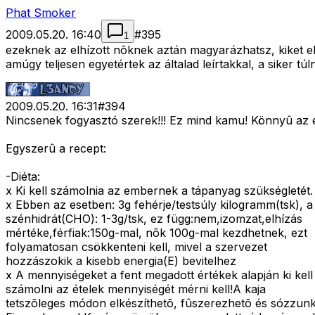
Phat Smoker
2009.05.20. 16:40
#
395
1
ezeknek az elhízott nõknek aztán magyarázhatsz, kiket elv
amúgy teljesen egyetértek az általad leírtakkal, a siker
2009.05.20. 16:31
#
394
Nincsenek fogyasztó szerek!!! Ez mind kamu! Könnyû az eg
Egyszerû a recept:
-Diéta:
x Ki kell számolnia az embernek a tápanyag szükségletét.
x Ebben az esetben: 3g fehérje/testsúly kilogramm(tsk), a
szénhidrát(CHO): 1-3g/tsk, ez függ:nem,izomzat,elhízás
mértéke,férfiak:150g-mal, nõk 100g-mal kezdhetnek, ezt
folyamatosan csökkenteni kell, mivel a szervezet
hozzászokik a kisebb energia(E) bevitelhez
x A mennyiségeket a fent megadott értékek alapján ki kell
számolni az ételek mennyiségét mérni kell!A kaja
tetszõleges módon elkészíthetõ, fûszerezhetõ és sózzunk