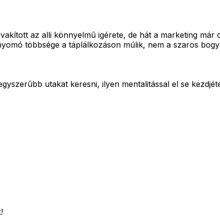
akított az alli könnyelmû igérete, de hát a marketing már c
 túlnyomó többsége a táplálkozáson múlik, nem a szaros bog
yszerûbb utakat keresni, ilyen mentalitással el se kezdjét
!