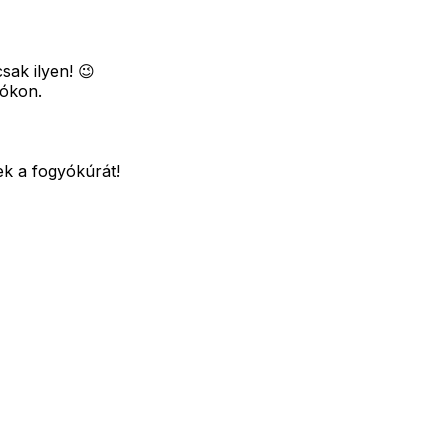
sak ilyen! 😉
yókon.
ek a fogyókúrát!