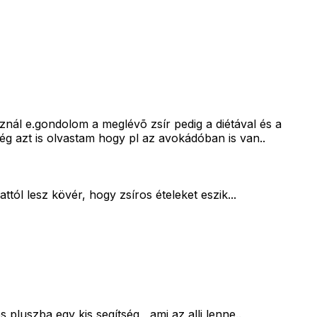
sznál e.gondolom a meglévõ zsír pedig a diétával és a
 azt is olvastam hogy pl az avokádóban is van..
tól lesz kövér, hogy zsíros ételeket eszik...
pluszba egy kis segítség , ami az alli lenne..