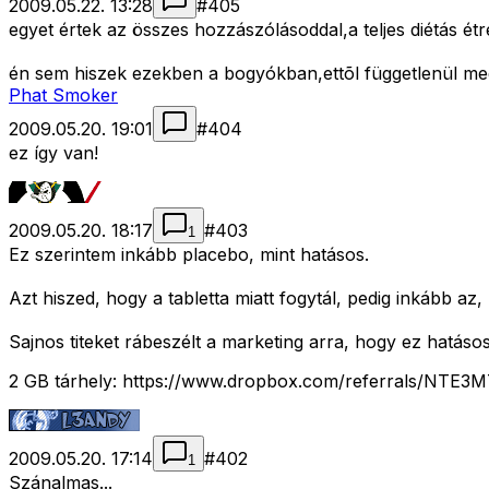
2009.05.22. 13:28
#
405
egyet értek az összes hozzászólásoddal,a teljes diétás étre
én sem hiszek ezekben a bogyókban,ettõl függetlenül meg 
Phat Smoker
2009.05.20. 19:01
#
404
ez így van!
2009.05.20. 18:17
#
403
1
Ez szerintem inkább placebo, mint hatásos.
Azt hiszed, hogy a tabletta miatt fogytál, pedig inkább az,
Sajnos titeket rábeszélt a marketing arra, hogy ez hatásos
2 GB tárhely: https://www.dropbox.com/referrals/NTE
2009.05.20. 17:14
#
402
1
Szánalmas...