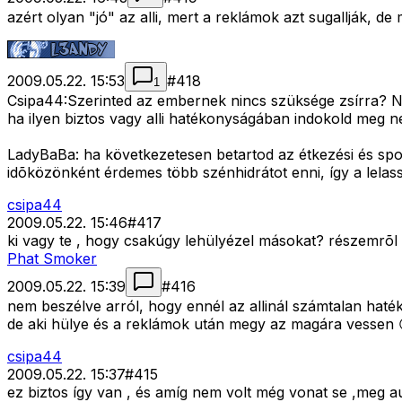
azért olyan "jó" az alli, mert a reklámok azt sugallják, 
2009.05.22. 15:53
#
418
1
Csipa44:Szerinted az embernek nincs szüksége zsírra? Nyi
ha ilyen biztos vagy alli hatékonyságában indokold meg n
LadyBaBa: ha következetesen betartod az étkezési és spor
idõközönként érdemes több szénhidrátot enni, így a lelassul
csipa44
2009.05.22. 15:46
#
417
ki vagy te , hogy csakúgy lehülyézel másokat? részemrõl 
Phat Smoker
2009.05.22. 15:39
#
416
nem beszélve arról, hogy ennél az allinál számtalan haté
de aki hülye és a reklámok után megy az magára vessen 
csipa44
2009.05.22. 15:37
#
415
ez biztos így van , és amíg nem volt még vonat se ,meg a