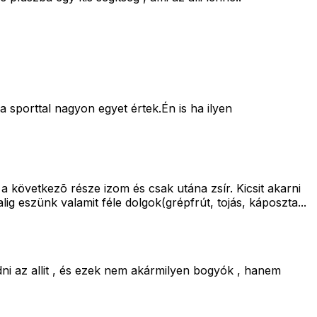
 sporttal nagyon egyet értek.Én is ha ilyen
a következõ része izom és csak utána zsír. Kicsit akarni
ig eszünk valamit féle dolgok(grépfrút, tojás, káposzta...
ni az allit , és ezek nem akármilyen bogyók , hanem