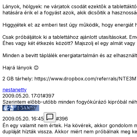
Lányok, hölgyek: ne várjatok csodát ezektõk a tablettáktó
hatására érik el a fogyást azok, akik dicsõitik a hasznossá
Higgyjétek el: az emberi test úgy mûködik, hogy energiát ha
Csak próbáljátok ki a tablettához ajánlott utasításokat. Em
Éhes vagy két étkezés között? Majszolj el egy almát vagy 
Minden a bevitt táplálék energiatartalmán és az elhasznál
Hajrá lányok 😊
2 GB tárhely: https://www.dropbox.com/referrals/NTE
nestanetty
2009.05.20. 17:01
#
397
Szerintem elõbb-utóbb minden fogyókúrázó kipróbál néhán
2009.05.20. 16:45
#
396
Én egy valamit nem értek. Ha kövérek, akkor gondolom min
dupláját hízták vissza. Akkor miért nem próbálnak meg k