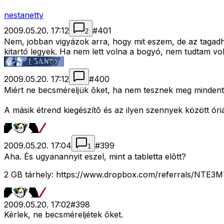
nestanetty
2009.05.20. 17:12
#
401
2
Nem, jobban vigyázok arra, hogy mit eszem, de az tagadha
kitartó legyek. Ha nem lett volna a bogyó, nem tudtam voln
2009.05.20. 17:12
#
400
Miért ne becsméreljük õket, ha nem tesznek meg mindent a
A másik étrend kiegészítõ és az ilyen szennyek között óriá
2009.05.20. 17:04
#
399
1
Aha. És ugyanannyit eszel, mint a tabletta elõtt?
2 GB tárhely: https://www.dropbox.com/referrals/NTE
2009.05.20. 17:02
#
398
Kérlek, ne becsméreljétek õket.