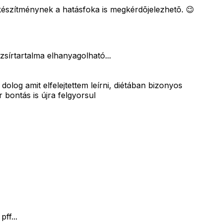
a készítménynek a hatásfoka is megkérdõjelezhetõ. 😉
sírtartalma elhanyagolható...
log amit elfelejtettem leírni, diétában bizonyos
r bontás is újra felgyorsul
ff...