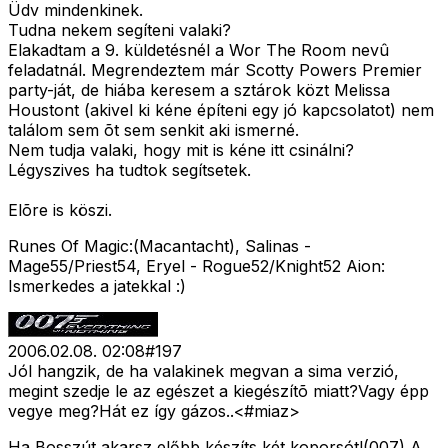
Üdv mindenkinek.
Tudna nekem segíteni valaki?
Elakadtam a 9. küldetésnél a Wor The Room nevû
feladatnál. Megrendeztem már Scotty Powers Premier
party-ját, de hiába keresem a sztárok közt Melissa
Houstont (akivel ki kéne építeni egy jó kapcsolatot) nem
találom sem õt sem senkit aki ismerné.
Nem tudja valaki, hogy mit is kéne itt csinálni?
Légyszives ha tudtok segítsetek.
Elõre is köszi.
Runes Of Magic:(Macantacht), Salinas -
Mage55/Priest54, Eryel - Rogue52/Knight52 Aion:
Ismerkedes a jatekkal :)
2006.02.08. 02:08
#
197
Jól hangzik, de ha valakinek megvan a sima verzió,
megint szedje le az egészet a kiegészítõ miatt?Vagy épp
vegye meg?Hát ez így gázos..<#miaz>
Ha Bosszút akarsz,előbb készíts két koporsót!(007) A