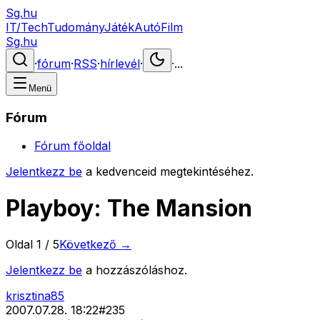
Sg.hu
IT/Tech
Tudomány
Játék
Autó
Film
Sg.hu
·
fórum
·
RSS
·
hírlevél
·
·
...
Menü
Fórum
Fórum főoldal
Jelentkezz be
a kedvenceid megtekintéséhez.
Playboy: The Mansion
Oldal
1
/
5
Következő →
Jelentkezz be
a hozzászóláshoz.
krisztina85
2007.07.28. 18:22
#
235