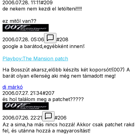
2006.07.28. 11:11
#
209
de nekem nem kezdi el letölteni!!!!!
ez mitõl van??
2006.07.28. 05:06
#
208
google a barátod,egyébként innen!:
Playboy:The Mansion patch
Ha Bosszút akarsz,előbb készíts két koporsót!(007) A
barát olyan ellenség aki még nem támadott meg!
dj márkó
2006.07.27. 21:34
#
207
és hol találom meg a patchet?????
2006.07.26. 22:21
#
206
Az a sima,ha más nincs hozzá! Akkor csak patchet rakd
fel, és utánna hozzá a magyarosítást!