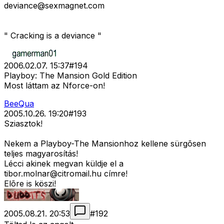
deviance@sexmagnet.com
" Cracking is a deviance "
2006.02.07. 15:37
#
194
Playboy: The Mansion Gold Edition
Most láttam az Nforce-on!
BeeQua
2005.10.26. 19:20
#
193
Sziasztok!
Nekem a Playboy-The Mansionhoz kellene sürgõsen
teljes magyarosítás!
Lécci akinek megvan küldje el a
tibor.molnar@citromail.hu
címre!
Elõre is köszi!
2005.08.21. 20:53
#
192