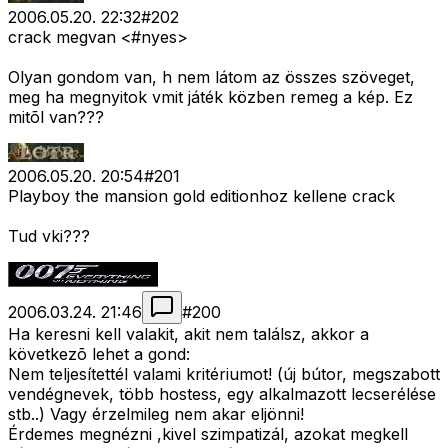
2006.05.20. 22:32
#
202
crack megvan <#nyes>
Olyan gondom van, h nem látom az összes szöveget,
meg ha megnyitok vmit játék közben remeg a kép. Ez
mitõl van???
2006.05.20. 20:54
#
201
Playboy the mansion gold editionhoz kellene crack
Tud vki???
2006.03.24. 21:46
#
200
Ha keresni kell valakit, akit nem találsz, akkor a
következõ lehet a gond:
Nem teljesítettél valami kritériumot! (új bútor, megszabott
vendégnevek, több hostess, egy alkalmazott lecserélése
stb..) Vagy érzelmileg nem akar eljönni!
Érdemes megnézni ,kivel szimpatizál, azokat megkell