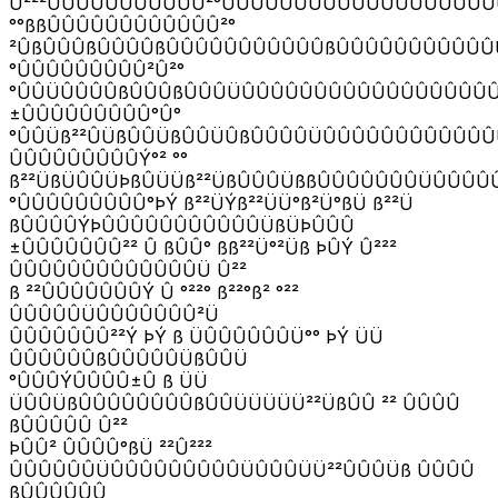
Ü²²²ÛÛÛÛÛÛÛÛÛÛÛ²°ÛÛÛÛÛÜÛÛÛÛÛÛÛÛÛÜÛÛ
°°ßßÛÛÛÛÛÛÛÛÛÛÛÛ²°
²ÛßÛÛÛßÛÛÛÛßÛÛÛÛÛÛÛÛÛÛÛßÛÛÛÛÛÛÛÛÛÛÛ
°ÛÛÛÛÛÛÛÛÛ²Û²°
°ÛÛÜÛÛÛÛßÛÛÛßÛÛÛÜÛÛÛÛÛÛÛÛÛÛÛÛÛÛÛÛÛ
±ÛÛÛÛÛÛÛÛÛ°Û°
°ÛÛÜß²²ÛÜßÛÛÜßÛÛÜÛßÛÛÛÛÜÛÛÛÛÛÛÛÛÛÛÛÛ
ÛÛÛÛÛÛÛÛÛÝ°² °°
ß²²ÜßÜÛÛÜÞßÛÜÜß²²ÜßÛÛÛÜßßÛÛÛÛÛÛÛÜÛÛÛ
°ÛÛÛÛÛÛÛÛÛ°ÞÝ ß²²ÜÝß²²ÜÜ°ß²Ü°ßÜ ß²²Ü
ßÛÛÛÛÝÞÛÛÛÛÛÛÛÛÛÛÛÜßÜÞÛÛÛ
±ÛÛÛÛÛÛÛ²² Û ßÛÛ° ßß²²Ü°²Üß ÞÛÝ Û²²²
ÛÛÛÛÛÛÛÛÛÛÛÛÛÜ Û²²
ß ²²ÛÛÛÛÛÛÛÝ Û °²²° ß²²°ß² °²²
ÛÛÛÛÛÜÛÛÛÛÛÛÛ²Ü
ÛÛÛÛÛÛÛ²²Ý ÞÝ ß ÜÛÛÛÛÛÛÜ°° ÞÝ ÜÜ
ÛÛÛÛÛÛßÛÛÛÛÛÜßÛÛÜ
°ÛÛÛÝÛÛÛÛ±Û ß ÜÜ
ÜÛÛÜßÛÛÛÛÛÛÛÛßÛÛÜÜÜÜÜ²²ÜßÛÛ ²² ÛÛÛÛ
ßÛÛÛÛÛ Û²²
ÞÛÛ² ÛÛÛÛ°ßÜ ²²Û²²²
ÛÛÛÛÛÛÜÛÛÛÛÛÛÛÛÛÜÛÛÛÜÜ²²ÛÛÛÜß ÛÛÛÛ
ßÛÛÛÛÛÛ