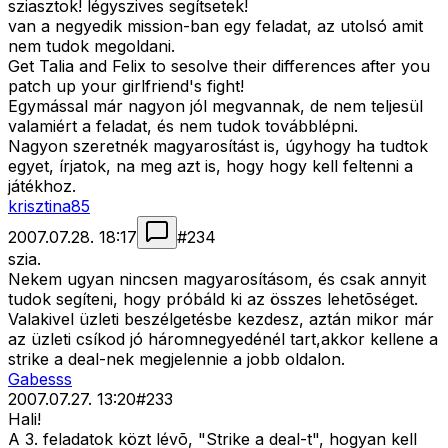
sziasztok! légyszives segítsetek!
van a negyedik mission-ban egy feladat, az utolsó amit
nem tudok megoldani.
Get Talia and Felix to sesolve their differences after you
patch up your girlfriend's fight!
Egymással már nagyon jól megvannak, de nem teljesül
valamiért a feladat, és nem tudok továbblépni.
Nagyon szeretnék magyarosítást is, úgyhogy ha tudtok
egyet, írjatok, na meg azt is, hogy hogy kell feltenni a
játékhoz.
krisztina85
2007.07.28. 18:17
#
234
szia.
Nekem ugyan nincsen magyarosításom, és csak annyit
tudok segíteni, hogy próbáld ki az összes lehetõséget.
Valakivel üzleti beszélgetésbe kezdesz, aztán mikor már
az üzleti csíkod jó háromnegyedénél tart,akkor kellene a
strike a deal-nek megjelennie a jobb oldalon.
Gabesss
2007.07.27. 13:20
#
233
Hali!
A 3. feladatok közt lévõ, "Strike a deal-t", hogyan kell