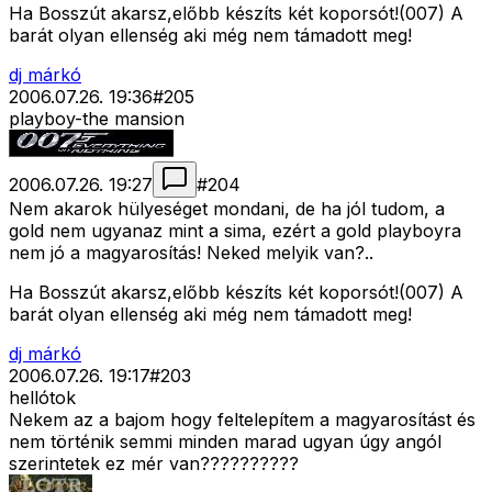
Ha Bosszút akarsz,előbb készíts két koporsót!(007) A
barát olyan ellenség aki még nem támadott meg!
dj márkó
2006.07.26. 19:36
#
205
playboy-the mansion
2006.07.26. 19:27
#
204
Nem akarok hülyeséget mondani, de ha jól tudom, a
gold nem ugyanaz mint a sima, ezért a gold playboyra
nem jó a magyarosítás! Neked melyik van?..
Ha Bosszút akarsz,előbb készíts két koporsót!(007) A
barát olyan ellenség aki még nem támadott meg!
dj márkó
2006.07.26. 19:17
#
203
hellótok
Nekem az a bajom hogy feltelepítem a magyarosítást és
nem történik semmi minden marad ugyan úgy angól
szerintetek ez mér van??????????