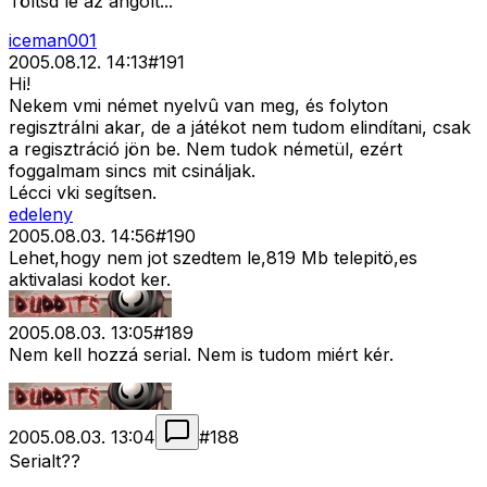
Töltsd le az angolt...
iceman001
2005.08.12. 14:13
#
191
Hi!
Nekem vmi német nyelvû van meg, és folyton
regisztrálni akar, de a játékot nem tudom elindítani, csak
a regisztráció jön be. Nem tudok németül, ezért
foggalmam sincs mit csináljak.
Lécci vki segítsen.
edeleny
2005.08.03. 14:56
#
190
Lehet,hogy nem jot szedtem le,819 Mb telepitö,es
aktivalasi kodot ker.
2005.08.03. 13:05
#
189
Nem kell hozzá serial. Nem is tudom miért kér.
2005.08.03. 13:04
#
188
Serialt??