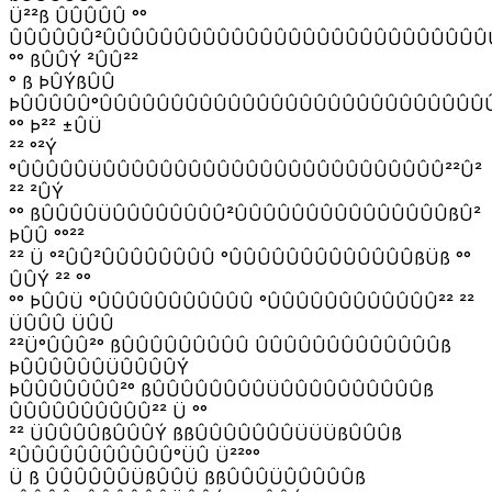
Ü²²ß ÛÛÛÛÛ °°
ÛÛÛÛÛÛ²ÛÛÛÛÛÛÛÛÛÛÛÛÛÛÛÛÛÛÛÛÛÛÛÛÛÛÛ
°° ßÛÛÝ ²ÛÛ²²
° ß ÞÛÝßÛÛ
ÞÛÛÛÛÛ°ÛÛÛÛÛÛÛÛÛÛÛÛÛÛÛÛÛÛÛÛÛÛÛÛÛÛÛ
°° Þ²² ±ÛÜ
²² °²Ý
°ÛÛÛÛÛÜÛÛÛÛÛÛÛÛÛÛÛÛÛÛÛÛÛÛÛÛÛÛÛÛ²²Û²
²² ²ÛÝ
°° ßÛÛÛÛÜÛÛÛÛÛÛÛÛ²ÛÛÛÛÛÛÛÛÛÛÛÛÛÛÛßÛ²
ÞÛÛ °°²²
²² Ü °²ÛÛ²ÛÛÛÛÛÛÛÛ °ÛÛÛÛÛÛÛÛÛÛÛÛÛßÜß °°
ÛÛÝ ²² °°
°° ÞÛÛÜ °ÛÛÛÛÛÛÛÛÛÛÛ °ÛÛÛÛÛÛÛÛÛÛÛÛ²² ²²
ÜÛÛÛ ÜÛÛ
²²Ü°ÛÛÛ²° ßÛÛÛÛÛÛÛÛÛ ÛÛÛÛÛÛÛÛÛÛÛÛÛß
ÞÛÛÛÛÛÛÜÛÛÛÛÝ
ÞÛÛÛÛÛÛÛ²° ßÛÛÛÛÛÛÛÛÜÛÛÛÛÛÛÛÛÛÛß
ÛÛÛÛÛÛÛÛÛÛ²² Ü °°
²² ÜÛÛÛÛßÛÛÛÝ ßßÛÛÛÛÛÛÛÜÜÜßÛÛÛß
²ÛÛÛÛÛÛÛÛÛÛÛ°ÜÛ Ü²²°°
Ü ß ÛÛÛÛÛÛÜßÛÛÜ ßßÛÛÛÜÛÛÛÛÛß