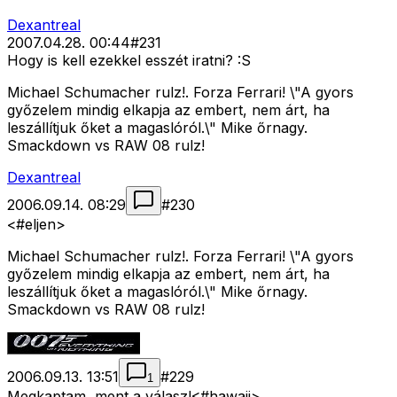
Dexantreal
2007.04.28. 00:44
#
231
Hogy is kell ezekkel esszét iratni? :S
Michael Schumacher rulz!. Forza Ferrari! \"A gyors
győzelem mindig elkapja az embert, nem árt, ha
leszállítjuk őket a magaslóról.\" Mike őrnagy.
Smackdown vs RAW 08 rulz!
Dexantreal
2006.09.14. 08:29
#
230
<#eljen>
Michael Schumacher rulz!. Forza Ferrari! \"A gyors
győzelem mindig elkapja az embert, nem árt, ha
leszállítjuk őket a magaslóról.\" Mike őrnagy.
Smackdown vs RAW 08 rulz!
2006.09.13. 13:51
#
229
1
Megkaptam, ment a válasz!<#hawaii>