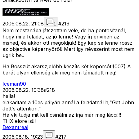
Smackdown vs RAW 08 rulz!
2006.08.22. 21:08
#
219
1
Nem mostanába játszottam vele, de ha pontosítanál,
hogy mi a feladat, az jó lenne! Vagy írj priviben az
msned, és akkor ott megoldjuk! Egy kép se lenne rossz
az objective képernyõrõl! Mert így névszerint most nem
ugrik be..
Ha Bosszút akarsz,előbb készíts két koporsót!(007) A
barát olyan ellenség aki még nem támadott meg!
Iceman90
2006.08.22. 19:38
#
218
hella!
elakadtam a 10es pályán annál a feladatnál h;"Get John
Jett's attention."
Ha vki tudja mit kell csinálni az írja már meg lácci!!!
THX elöre is!!!
Dexantreal
2006.08.18. 19:23
#
217