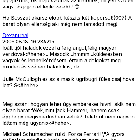
lepajtizni is, õk majd szólnak az illetõnek, milyen szuper
vagy, és jöjjön el legközelebb! 😊
Ha Bosszút akarsz,előbb készíts két koporsót!(007) A
barát olyan ellenség aki még nem támadott meg!
Dexantreal
2006.08.18. 16:28
#
215
loáll...jól haladok ezzel a félig angol,félig magyar
verzióval<#hehe>
.. Második...hmmm...küldetésben
vagyok és lenne1kérdésem. értem a dolgokat meg
minden és szépen haladok is, de:
Julie McCullogh és az a másik ugribugri füles csaj hova
lett?:S<#hehe>
Meg aztán: hogyan lehet úgy embereket hívni, akik nem
olyan barát félék,mint jack Hammer, hanem csak
épphogy megismerkedtem velük? Telefont nem nagyon
láttam még ugyanis<#hehe>
.
Michael Schumacher rulz!. Forza Ferrari! \"A gyors