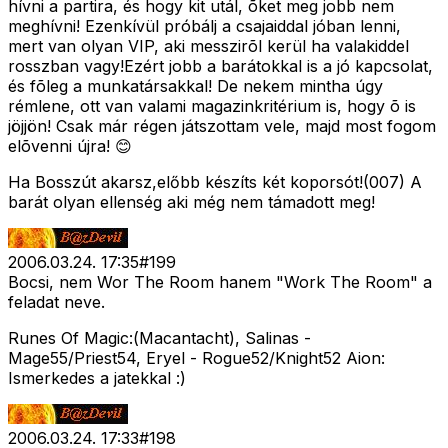
hívni a partira, és hogy kit utál, õket meg jobb nem
meghívni! Ezenkívül próbálj a csajaiddal jóban lenni,
mert van olyan VIP, aki messzirõl kerül ha valakiddel
rosszban vagy!Ezért jobb a barátokkal is a jó kapcsolat,
és fõleg a munkatársakkal! De nekem mintha úgy
rémlene, ott van valami magazinkritérium is, hogy õ is
jöjjön! Csak már régen játszottam vele, majd most fogom
elõvenni újra! 😊
Ha Bosszút akarsz,előbb készíts két koporsót!(007) A
barát olyan ellenség aki még nem támadott meg!
2006.03.24. 17:35
#
199
Bocsi, nem Wor The Room hanem "Work The Room" a
feladat neve.
Runes Of Magic:(Macantacht), Salinas -
Mage55/Priest54, Eryel - Rogue52/Knight52 Aion:
Ismerkedes a jatekkal :)
2006.03.24. 17:33
#
198