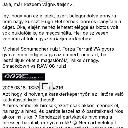
Jaja, már kezdem vágni<#eljen>
.
Így, hogy van ez a játék, azért belegondolva annyira
nem nagy kunszt Hugh Hefnernek lenni és irányítani a
céget. Oké, elején nehéz lehetett eléggé és biztos volt
sok buktatója is, de megcsinálta. Hejj de szívesen
venném át tõle egyszer<#eljen>
<#hehe>
Michael Schumacher rulz!. Forza Ferrari! \"A gyors
győzelem mindig elkapja az embert, nem árt, ha
leszállítjuk őket a magaslóról.\" Mike őrnagy.
Smackdown vs RAW 08 rulz!
2006.08.18. 18:53
#
216
1
Azt hogy ki holvan,a karakterképernyõn az illetõre való
kattintással kiderítheted!
A híres emberek híresek,ezért csak akkor mennek el,
ha nagy a híred, és barátja leszel az õ barátaiknak! Nos
akkor mi is kell? Rendezzél partykat és hívd meg a
híresség barátait, ennyi a trükk! 😊 Nem árt velük jól