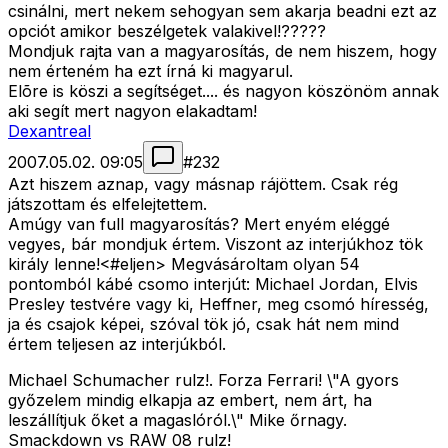
csinálni, mert nekem sehogyan sem akarja beadni ezt az
opciót amikor beszélgetek valakivel!?????
Mondjuk rajta van a magyarosítás, de nem hiszem, hogy
nem érteném ha ezt írná ki magyarul.
Elõre is köszi a segítséget.... és nagyon köszönöm annak
aki segít mert nagyon elakadtam!
Dexantreal
2007.05.02. 09:05
#
232
Azt hiszem aznap, vagy másnap rájöttem. Csak rég
játszottam és elfelejtettem.
Amúgy van full magyarosítás? Mert enyém eléggé
vegyes, bár mondjuk értem. Viszont az interjúkhoz tök
király lenne!<#eljen>
Megvásároltam olyan 54
pontomból kábé csomo interjút: Michael Jordan, Elvis
Presley testvére vagy ki, Heffner, meg csomó híresség,
ja és csajok képei, szóval tök jó, csak hát nem mind
értem teljesen az interjúkból.
Michael Schumacher rulz!. Forza Ferrari! \"A gyors
győzelem mindig elkapja az embert, nem árt, ha
leszállítjuk őket a magaslóról.\" Mike őrnagy.
Smackdown vs RAW 08 rulz!