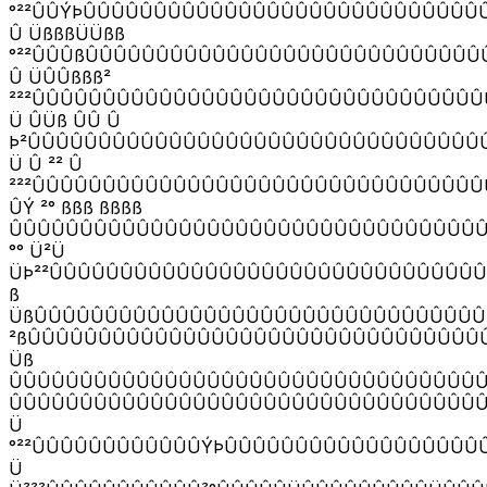
°²²ÛÛÝÞÛÛÛÛÛÛÛÛÛÛÛÛÛÛÛÛÛÛÛÛÛÛÛÛÛÛÛÛ
Û ÜßßßÜÜßß
°²²ÛÛÛßÛÛÛÛÛÛÛÛÛÛÛÛÛÛÛÛÛÛÛÛÛÛÛÛÛÛÛÛ
Û ÜÛÛßßß²
²²²ÛÛÛÛÛÛÛÛÛÛÛÛÛÛÛÛÛÛÛÛÛÛÛÛÛÛÛÛÛÛÛ
Ü ÛÜß ÛÛ Û
Þ²ÛÛÛÛÛÛÛÛÛÛÛÛÛÛÛÛÛÛÛÛÛÛÛÛÛÛÛÛÛÛÛÛ
Ü Û ²² Û
²²²ÛÛÛÛÛÛÛÛÛÛÛÛÛÛÛÛÛÛÛÛÛÛÛÛÛÛÛÛÛÛÛÛ
ÛÝ ²° ßßß ßßßß
ÛÛÛÛÛÛÛÛÛÛÛÛÛÛÛÛÛÛÛÛÛÛÛÛÛÛÛÛÛÛÛÛÛÛ
°° Ü²Ü
ÜÞ²²ÛÛÛÛÛÛÛÛÛÛÛÛÛÛÛÛÛÛÛÛÛÛÛÛÛÛÛÛÛÛ
ß
ÜßÛÛÛÛÛÛÛÛÛÛÛÛÛÛÛÛÛÛÛÛÛÛÛÛÛÛÛÛÛÛÛ
²ßÛÛÛÛÛÛÛÛÛÛÛÛÛÛÛÛÛÛÛÛÛÛÛÛÛÛÛÛÛÛÛÛ
Üß
ÛÛÛÛÛÛÛÛÛÛÛÛÛÛÛÛÛÛÛÛÛÛÛÛÛÛÛÛÛÛÛÛÛÛ
ÛÛÛÛÛÛÛÛÛÛÛÛÛÛÛÛÛÛÛÛÛÛÛÛÛÛÛÛÛÛÛÛÛÛ
Ü
°²²ÛÛÛÛÛÛÛÛÛÛÛÛÝÞÛÛÛÛÛÛÛÛÛÛÛÛÛÛÛÛÛ
Ü