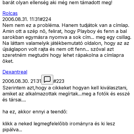
barát olyan ellenség aki még nem támadott meg!
Rolcas
2006.08.31. 11:31
#
224
Nem nem ez a probléma. Hanem tudjátok van a címlap.
Amin ott a szép nõ, felirat, hogy Playboy és fenn a bal
sarokban egymásra nyomva a sok cím... meg egy csillag.
Na láttam valamelyik játékbemutató oldalon, hogy az az
újságlapon volt rajta és nem ott fenn... szóval azt
szeretném megtudni hogy lehet rápakolna a címlapra
õket.
Dexantreal
2006.08.30. 21:31
#
223
Szerintem azt,hogy a cikkeket hogyan kell kiválasztani,
amiket az alkalmazottak megírtak...meg a fotók és esszé
és társai....
ha ez, akkor ennyi a teendõ:
klikk a neked legmegfelelõbb irományra és ki lesz
pipálva...