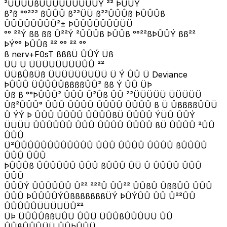
²ÛÛÛÛßÛÛÛÛÛÛÜÛÛÝ ²² ÞÛÛÝ
ß²ß °°²²² ßÛÛÛ ß²²ÜÜ ß²²ÛÛÛß ÞÛÛÛß
ÛÛÛÛÛÛÛÛ²± ÞÛÛÛÛÛÛÛÜÜ
°° ²²Ý ßß ßß Û²²Ý ²ÛÛÛß ÞÛÛß °°²²ßÞÛÛÝ ßß²²
ÞÝ°° ÞÛÛß ²² °° ²² °°
ß nerv+F0sT ßßßÜ ÛÛÝ Üß
ÜÜ Ü ÜÜÜÜÜÜÜÜÛÛ ²²
ÜÜßÛßÜß ÜÜÜÜÜÜÜÜÜ Ü Ý ÛÛ Ü Deviance
ÞÛÛÛ ÜÛÛÛÛßßßßÛÛ² ßß Ý ÛÛ ÜÞ
Ûß ß °°ÞÛÛÛ² ÛÛÛ Û²Ûß ÛÛ ²²ÜÜÜÜÜ ÜÜÜÜÜ
Ûß²ÛÛÛ° ÛÛÛ ÛÛÛÛ ÛÛÛÛ ÛÛÛÛ ß Ü ÛßßßßÛÛÜ
Û ÝÝ Þ ÛÛÛ ÛÛÛÛ ÛÛÛÛßÜ ÛÛÛÛ ÝÜÛ ÛÛÝ
ÜÜÜÜ ÛÛÛÛÛÛ ÛÛÛ ÛÛÛÛ ÛÛÛÛ ßÜ ÛÛÛÛ ²ÛÛ
ÛÛÛ
Ü²ÛÛÛÛÛÛÛÛÛÛÛÛ ÛÛÛ ÛÛÛÛ ÛÛÛÛ ßÛÛÛÛ
ÛÛÛ ÛÛÛ
ÞÛÛÛß ÛÛÛÛÛÛ ÛÛÛ ßÛÛÛ ÛÜ Û ÛÛÛÛ ÛÛÛ
ÛÛÛ
ÛÛÛÝ ÛÛÛÛÛÛ Û²² ²²²Û ÛÛ²² ÛÛßÛ ÛßßÛÛ ÛÛÛ
ÛÛÛ ÞÛÛÛÛÝÛßßßßßßßÜÝ ÞÛÝÛÛ ÛÛ Û²²ÛÛ
ÛÛÛÛÛÜÜÜÜÜÛ²²
ÜÞ ÜÛÛÛßßÜÛÜ ÛÛÜ ÜÛÛßÛÛÛÜÜ ÛÛ
ÛÛßÛÛÛÜÜ ÛÛÞÛÛÜ