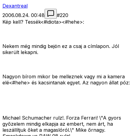
Dexantreal
2006.08.24. 00:48
#
220
Kép kell? Tessék<#idiota>
<#hehe>
:
Nekem még mindig bejön ez a csaj a címlapon. Jól
sikerült lekapni.
Nagyon bírom mikor be melleznek vagy mi a kamera
elé<#hehe>
és kacsintanak egyet. Az nagyon állat póz:
Michael Schumacher rulz!. Forza Ferrari! \"A gyors
győzelem mindig elkapja az embert, nem árt, ha
leszállítjuk őket a magaslóról.\" Mike őrnagy.