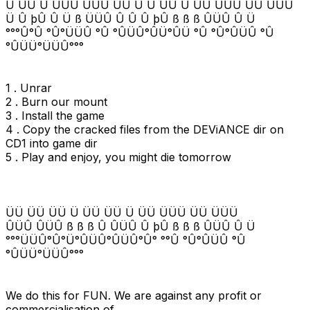
Ü ÜÜ Ü ÜÜÜ ÜÜÜ ÜÜ Ü Ü ÜÜ Ü ÜÜ ÜÜÜ ÜÜ ÜÜÜ
Ü Û þÛ Û Ü ß ÜÜÛ Û Û Û þÛ ß ß ß ÛÜÛ Û Ü
°°°Û°Û °Û°ÜÜÛ °Û °ÛÜÛ°ÛÜ°ÛÜ °Û °Û°ÛÜÛ °Û
°ÛÜÜ°ÜÜÛ°°°
1 . Unrar
2 . Burn our mount
3 . Install the game
4 . Copy the cracked files from the DEViANCE dir on
CD1 into game dir
5 . Play and enjoy, you might die tomorrow
ÜÜ ÜÜ ÜÜ Ü ÜÜ ÜÜ Ü ÜÜ ÜÜÜ ÜÜ ÜÜÜ
ÛÜÛ ÛÜÛ ß ß ß Û ÛÜÛ Û þÛ ß ß ß ÛÜÛ Û Ü
°°°ÜÜÛ°Û°Ü°ÛÜÛ°ÛÜÛ°Û° °°Û °Û°ÛÜÛ °Û
°ÛÜÜ°ÜÜÛ°°°
We do this for FUN. We are against any profit or
commercialisation of