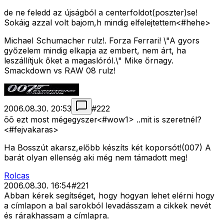
de ne feledd az újságból a centerfoldot(poszter)se!
Sokáig azzal volt bajom,h mindig elfelejtettem<#hehe>
Michael Schumacher rulz!. Forza Ferrari! \"A gyors
győzelem mindig elkapja az embert, nem árt, ha
leszállítjuk őket a magaslóról.\" Mike őrnagy.
Smackdown vs RAW 08 rulz!
2006.08.30. 20:53
#
222
õõ ezt most mégegyszer<#wow1>
..mit is szeretnél?
<#fejvakaras>
Ha Bosszút akarsz,előbb készíts két koporsót!(007) A
barát olyan ellenség aki még nem támadott meg!
Rolcas
2006.08.30. 16:54
#
221
Abban kérek segítséget, hogy hogyan lehet elérni hogy
a címlapon a bal sarokból levadásszam a cikkek nevét
és rárakhassam a címlapra.