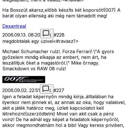
Ha Bosszút akarsz,előbb készíts két koporsót!(007) A
barát olyan ellenség aki még nem támadott meg!
Dexantreal
2006.09.13. 08:20
#
228
1
megdobtalak egy üzivel<#ravasz1>
Michael Schumacher rulz!. Forza Ferrari! \"A gyors
győzelem mindig elkapja az embert, nem árt, ha
leszállítjuk őket a magaslóról.\" Mike őrnagy.
Smackdown vs RAW 08 rulz!
2006.09.02. 22:51
#
227
1
Igen a feladat képernyõn mindig kiírja..álltalában ha
ilyenkor nem jönnek el, az annak az oka, hogy valakivel,
akit a játék határoz meg, üzleti kapcsolatot kell
létrehozni!(szerzõdtetni) Mivel van akit csak a pénz
vonz! De ha adnál egy képet a feladatok képernyõrõl,
akkor megmondhatnám hol a bibi! Vagy keress priviben,