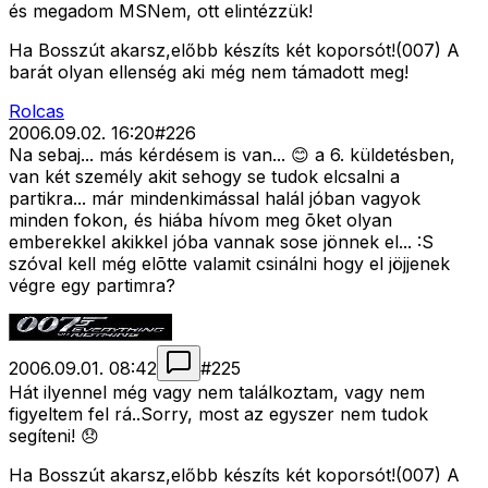
és megadom MSNem, ott elintézzük!
Ha Bosszút akarsz,előbb készíts két koporsót!(007) A
barát olyan ellenség aki még nem támadott meg!
Rolcas
2006.09.02. 16:20
#
226
Na sebaj... más kérdésem is van... 😊 a 6. küldetésben,
van két személy akit sehogy se tudok elcsalni a
partikra... már mindenkimással halál jóban vagyok
minden fokon, és hiába hívom meg õket olyan
emberekkel akikkel jóba vannak sose jönnek el... :S
szóval kell még elõtte valamit csinálni hogy el jöjjenek
végre egy partimra?
2006.09.01. 08:42
#
225
Hát ilyennel még vagy nem találkoztam, vagy nem
figyeltem fel rá..Sorry, most az egyszer nem tudok
segíteni! 😞
Ha Bosszút akarsz,előbb készíts két koporsót!(007) A