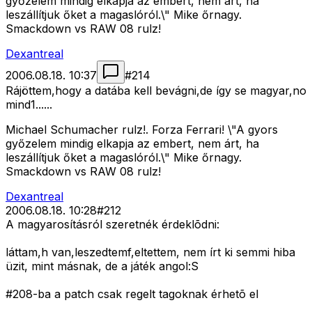
győzelem mindig elkapja az embert, nem árt, ha
leszállítjuk őket a magaslóról.\" Mike őrnagy.
Smackdown vs RAW 08 rulz!
Dexantreal
2006.08.18. 10:37
#
214
Rájöttem,hogy a datába kell bevágni,de így se magyar,no
mind1......
Michael Schumacher rulz!. Forza Ferrari! \"A gyors
győzelem mindig elkapja az embert, nem árt, ha
leszállítjuk őket a magaslóról.\" Mike őrnagy.
Smackdown vs RAW 08 rulz!
Dexantreal
2006.08.18. 10:28
#
212
A magyarosításról szeretnék érdeklõdni:
láttam,h van,leszedtemf,eltettem, nem írt ki semmi hiba
üzit, mint másnak, de a játék angol:S
#208-ba a patch csak regelt tagoknak érhetõ el