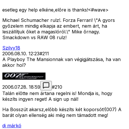
esetleg egy help elkéne,elõre is thanks!<#wave>
Michael Schumacher rulz!. Forza Ferrari! \"A gyors
győzelem mindig elkapja az embert, nem árt, ha
leszállítjuk őket a magaslóról.\" Mike őrnagy.
Smackdown vs RAW 08 rulz!
Szilvy18
2006.08.10. 12:23
#
211
A Playboy The Mansionnak van végigjátszása, ha van
akkor hol?
2006.07.28. 18:59
#
210
Talán elõtte nem ártana regelni is! Mondja is, hogy
készíts ingyen reget! A sign up nál!
Ha Bosszút akarsz,előbb készíts két koporsót!(007) A
barát olyan ellenség aki még nem támadott meg!
dj márkó