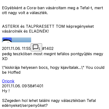
EGyébként a Cora-ban vásároltam meg a Tefal-t, mert
ott nagy volt a választék.
ASTERIX és TALPRAESETT TOM képregényeket
vásárolnék és ELADNÉK!
2011.11.06. 11:55
#
1402
1
pedig teszkóban most megint tefálos pontgyûjtés megy
XD
\"kiskirája helyesen bocs, hogy kijavítalak...\" You could
be Hoffed
Orionk
2011.11.06. 09:58
#
1401
Hy !
SZegeden hol lehet találni nagy választékban Tefal
edényeket/serpenyõket?