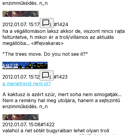
enzimműködés. n_n
2012.01.07. 15:17
#
1424
1
ha a végállomáson laksz akkor de, viszont nincs rajta
feltüntetve, h mikor ér a troli/villamos az aktuális
megállóba... <#fejvakaras>
"The trees move. Do you not see it?"
2012.01.07. 15:12
#
1423
1
a menetrend nem jó?
A kaktusz is azért szúr, mert soha nem simogatják...
Nem a remény hal meg utoljára, hanem a sejtszintű
enzimműködés. n_n
2012.01.07. 15:08
#
1422
valahol a net sötét bugyraiban lehet olyan troli