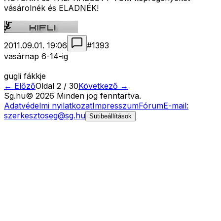
vásárolnék és ELADNÉK!
2011.09.01. 19:06
#
1393
vasárnap 6-14-ig
gugli fákkje
← Előző
Oldal
2
/
30
Következő →
Sg
.hu
©
2026
Minden jog fenntartva.
Adatvédelmi nyilatkozat
Impresszum
Fórum
E-mail:
szerkesztoseg@sg.hu
Sütibeállítások