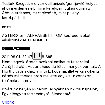
Tudtok Szegeden olyan vulkanizáló/gumijavító helyet,
ahova érdemes elvinni a kerékpár lyukas gumiját?
Ahova érdemes, mert olcsóbb, mint pl. egy
kerékpárbolt.
köszi
ASTERIX és TALPRAESETT TOM képregényeket
vásárolnék és ELADNÉK!
2011.09.01. 22:47
#
1395
Nem vagyok járatos azoknál amiket te felsoroltál.
Az új híd után viszont hasonló létesítmények vannak: A
Horthy csónakház ami gyk. kocsma, illetve kajak-kenu
bérlés méltányos áron mellette egy kis úszóházon
(csónakda a neve).
\"Várunk helyén k?halom, árnyékban h?vös hajnalon,
Egy elhagyott tartományról álmodom\"
Orionk