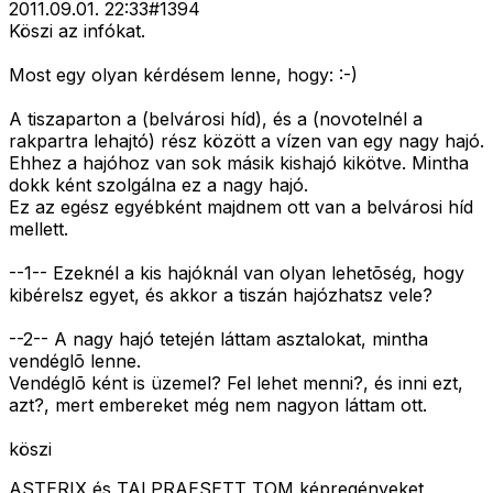
2011.09.01. 22:33
#
1394
Köszi az infókat.
Most egy olyan kérdésem lenne, hogy: :-)
A tiszaparton a (belvárosi híd), és a (novotelnél a
rakpartra lehajtó) rész között a vízen van egy nagy hajó.
Ehhez a hajóhoz van sok másik kishajó kikötve. Mintha
dokk ként szolgálna ez a nagy hajó.
Ez az egész egyébként majdnem ott van a belvárosi híd
mellett.
--1-- Ezeknél a kis hajóknál van olyan lehetõség, hogy
kibérelsz egyet, és akkor a tiszán hajózhatsz vele?
--2-- A nagy hajó tetején láttam asztalokat, mintha
vendéglõ lenne.
Vendéglõ ként is üzemel? Fel lehet menni?, és inni ezt,
azt?, mert embereket még nem nagyon láttam ott.
köszi
ASTERIX és TALPRAESETT TOM képregényeket