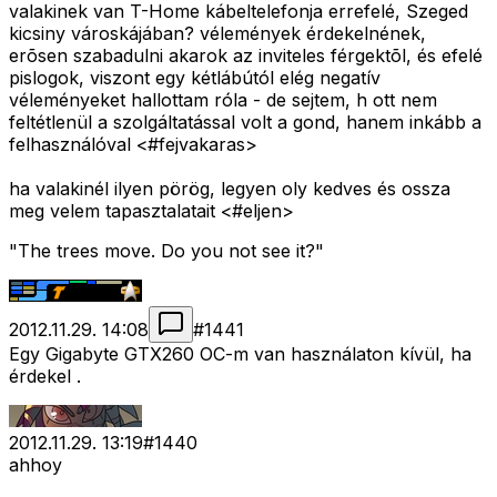
valakinek van T-Home kábeltelefonja errefelé, Szeged
kicsiny városkájában? vélemények érdekelnének,
erõsen szabadulni akarok az inviteles férgektõl, és efelé
pislogok, viszont egy kétlábútól elég negatív
véleményeket hallottam róla - de sejtem, h ott nem
feltétlenül a szolgáltatással volt a gond, hanem inkább a
felhasználóval <#fejvakaras>
ha valakinél ilyen pörög, legyen oly kedves és ossza
meg velem tapasztalatait <#eljen>
"The trees move. Do you not see it?"
2012.11.29. 14:08
#
1441
Egy Gigabyte GTX260 OC-m van használaton kívül, ha
érdekel .
2012.11.29. 13:19
#
1440
ahhoy