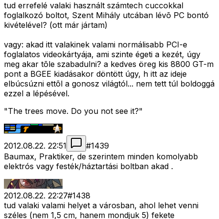
tud errefelé valaki használt számtech cuccokkal
foglalkozó boltot, Szent Mihály utcában lévõ PC bontó
kivételével? (ott már jártam)
vagy: akad itt valakinek valami normálisabb PCI-e
foglalatos videokártyája, ami szinte égeti a kezét, úgy
meg akar tõle szabadulni? a kedves öreg kis 8800 GT-m
pont a BGEE kiadásakor döntött úgy, h itt az ideje
elbúcsúzni ettõl a gonosz világtól... nem tett túl boldoggá
ezzel a lépésével.
"The trees move. Do you not see it?"
2012.08.22. 22:51
#
1439
Baumax, Praktiker, de szerintem minden komolyabb
elektrós vagy festék/háztartási boltban akad .
2012.08.22. 22:27
#
1438
tud valaki valami helyet a városban, ahol lehet venni
széles (nem 1,5 cm, hanem mondjuk 5) fekete