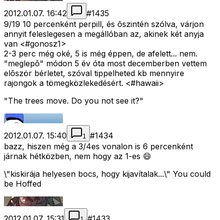
2012.01.07. 16:42
#
1435
9/19 10 percenként perpill, és õszintén szólva, várjon
annyit feleslegesen a megállóban az, akinek két anyja
van <#gonosz1>
2-3 perc még oké, 5 is még éppen, de afelett... nem.
"meglepõ" módon 5 év óta most decemberben vettem
elõször bérletet, szóval tippelheted kb mennyire
rajongok a tömegközlekedésért. <#hawaii>
"The trees move. Do you not see it?"
2012.01.07. 15:40
#
1434
1
bazz, hiszen még a 3/4es vonalon is 6 percenként
járnak hétközben, nem hogy az 1-es 😄
\"kiskirája helyesen bocs, hogy kijavítalak...\" You could
be Hoffed
2012.01.07. 15:31
#
1433
1