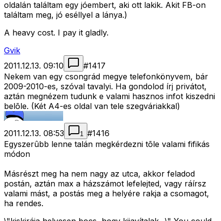
oldalán találtam egy jóembert, aki ott lakik. Akit FB-on
találtam meg, jó eséllyel a lánya.)
A heavy cost. I pay it gladly.
Gvik
2011.12.13. 09:10
#
1417
Nekem van egy csongrád megye telefonkönyvem, bár
2009-2010-es, szóval tavalyi. Ha gondolod írj privátot,
aztán megnézem tudunk e valami hasznos infot kiszedni
belõle. (Két A4-es oldal van tele szegváriakkal)
2011.12.13. 08:53
#
1416
1
Egyszerûbb lenne talán megkérdezni tõle valami fifikás
módon
Másrészt meg ha nem nagy az utca, akkor feladod
postán, aztán max a házszámot lefelejted, vagy ráírsz
valami mást, a postás meg a helyére rakja a csomagot,
ha rendes.