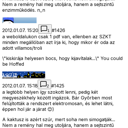
Nem a remény hal meg utoljára, hanem a sejtszintű
enzimműködés. n_n
2012.01.07. 15:20
#
1426
1
a weboldalukon csak 1 pdf van, ellenben az SZKT
minden megállóban azt írja ki, hogy mikor ér oda az
adott villamos/troli
\"kiskirája helyesen bocs, hogy kijavítalak...\" You could
be Hoffed
2012.01.07. 15:18
#
1425
2
a legtöbb helyen így szokott lenni, pedig két
megyeszékhely között ingázok. Bár Gyõrben most
felújították a rendszert elektromosan, és lehet látni,
éppen hol jár a járat 😊)
A kaktusz is azért szúr, mert soha nem simogatják...
Nem a remény hal meg utoljára, hanem a sejtszintű