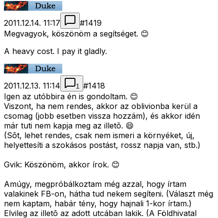
2011.12.14. 11:17
#
1419
Megvagyok, köszönöm a segítséget. 😊
A heavy cost. I pay it gladly.
2011.12.13. 11:14
#
1418
1
Igen az utóbbira én is gondoltam. 😊
Viszont, ha nem rendes, akkor az oblivionba kerül a
csomag (jobb esetben vissza hozzám), és akkor idén
már tuti nem kapja meg az illetõ. 😄
(Sõt, lehet rendes, csak nem ismeri a környéket, új,
helyettesíti a szokásos postást, rossz napja van, stb.)
Gvik: Köszönöm, akkor írok. 😊
Amúgy, megpróbálkoztam még azzal, hogy írtam
valakinek FB-on, hátha tud nekem segíteni. (Választ még
nem kaptam, habár tény, hogy hajnali 1-kor írtam.)
Elvileg az illetõ az adott utcában lakik. (A Földhivatal