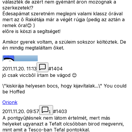
választék de azért nem gyémánt áron mozognak a
szerkezetek!?
Édesapámat szeretném meglepni valami klassz órával
mert az õ Rakétája már a végét rúgja (pedig az aztán a
remek óra!😊 )
elõre is köszi a segítséget!
Amikor gyerek voltam, a szüleim sokszor költöztek. De
én mindig megtaláltam őket.
2011.11.20. 11:13
#
1404
jó csak viccbõl írtam be vágod 😊
\"kiskirája helyesen bocs, hogy kijavítalak...\" You could
be Hoffed
Orionk
2011.11.20. 09:57
#
1403
1
A pontgyûjtésnek nem látom értelmét, mert más
helyeket ugyanazt a Tefalt olcsóbban birod megvenni,
mint amit a Tesco-ban Tefal pontokkal.