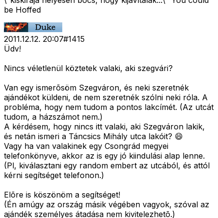
\"kiskirája helyesen bocs, hogy kijavítalak...\" You could
be Hoffed
2011.12.12. 20:07
#
1415
Üdv!
Nincs véletlenül köztetek valaki, aki szegvári?
Van egy ismerõsöm Szegváron, és neki szeretnék
ajándékot küldeni, de nem szeretnék szólni neki róla. A
probléma, hogy nem tudom a pontos lakcímét. (Az utcát
tudom, a házszámot nem.)
A kérdésem, hogy nincs itt valaki, aki Szegváron lakik,
és netán ismeri a Táncsics Mihály utca lakóit? 😄
Vagy ha van valakinek egy Csongrád megyei
telefonkönyve, akkor az is egy jó kiindulási alap lenne.
(Pl, kiválasztani egy random embert az utcából, és attól
kérni segítséget telefonon.)
Elõre is köszönöm a segítséget!
(Én amúgy az ország másik végében vagyok, szóval az
ajándék személyes átadása nem kivitelezhetõ.)