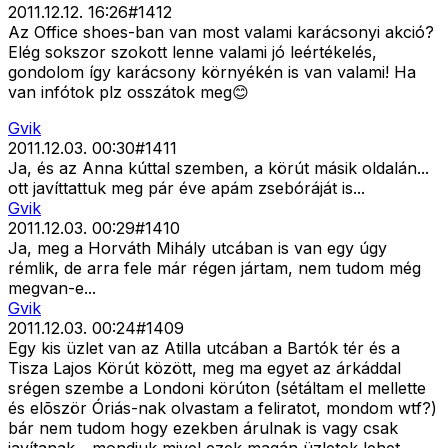
2011.12.12. 16:26
#
1412
Az Office shoes-ban van most valami karácsonyi akció?
Elég sokszor szokott lenne valami jó leértékelés,
gondolom így karácsony környékén is van valami! Ha
van infótok plz osszátok meg😊
Gvik
2011.12.03. 00:30
#
1411
Ja, és az Anna kúttal szemben, a körút másik oldalán...
ott javíttattuk meg pár éve apám zsebóráját is...
Gvik
2011.12.03. 00:29
#
1410
Ja, meg a Horváth Mihály utcában is van egy úgy
rémlik, de arra fele már régen jártam, nem tudom még
megvan-e...
Gvik
2011.12.03. 00:24
#
1409
Egy kis üzlet van az Atilla utcában a Bartók tér és a
Tisza Lajos Körút között, meg ma egyet az árkáddal
srégen szembe a Londoni körúton (sétáltam el mellette
és elõször Óriás-nak olvastam a feliratot, mondom wtf?)
bár nem tudom hogy ezekben árulnak is vagy csak