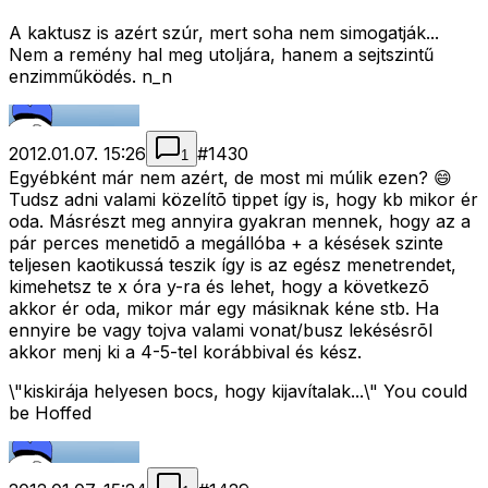
A kaktusz is azért szúr, mert soha nem simogatják...
Nem a remény hal meg utoljára, hanem a sejtszintű
enzimműködés. n_n
2012.01.07. 15:26
#
1430
1
Egyébként már nem azért, de most mi múlik ezen? 😄
Tudsz adni valami közelítõ tippet így is, hogy kb mikor ér
oda. Másrészt meg annyira gyakran mennek, hogy az a
pár perces menetidõ a megállóba + a késések szinte
teljesen kaotikussá teszik így is az egész menetrendet,
kimehetsz te x óra y-ra és lehet, hogy a következõ
akkor ér oda, mikor már egy másiknak kéne stb. Ha
ennyire be vagy tojva valami vonat/busz lekésésrõl
akkor menj ki a 4-5-tel korábbival és kész.
\"kiskirája helyesen bocs, hogy kijavítalak...\" You could
be Hoffed