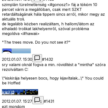
szimplán türelmetlenség <#gonosz1>
fáj a tököm 10
percet várni a megállóban, csak mert SZKT
retardáltságának hála tippem sincs arról, mikor megy az
aktuális troli.
de legalább közben realizáltam, h hallom/látom az
elhaladó trolikat lakhelyemrõl, szóval probléma
megoldva <#hawaii>
"The trees move. Do you not see it?"
2012.01.07. 15:30
#
1432
sry valami oknál fogva a min. rövidítést a "mintha" szóra
rezolváltam C:
\"kiskirája helyesen bocs, hogy kijavítalak...\" You could
be Hoffed
2012.01.07. 15:27
#
1431
1
ezt mondom