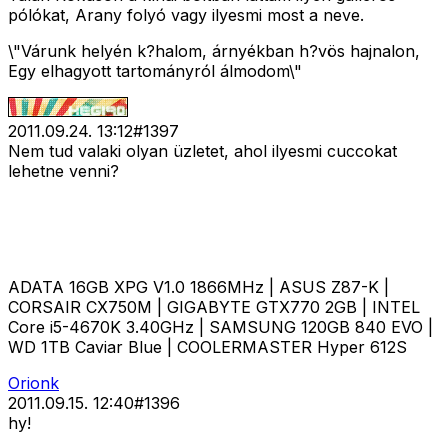
pólókat, Arany folyó vagy ilyesmi most a neve.
\"Várunk helyén k?halom, árnyékban h?vös hajnalon,
Egy elhagyott tartományról álmodom\"
2011.09.24. 13:12
#
1397
Nem tud valaki olyan üzletet, ahol ilyesmi cuccokat
lehetne venni?
ADATA 16GB XPG V1.0 1866MHz | ASUS Z87-K |
CORSAIR CX750M | GIGABYTE GTX770 2GB | INTEL
Core i5-4670K 3.40GHz | SAMSUNG 120GB 840 EVO |
WD 1TB Caviar Blue | COOLERMASTER Hyper 612S
Orionk
2011.09.15. 12:40
#
1396
hy!