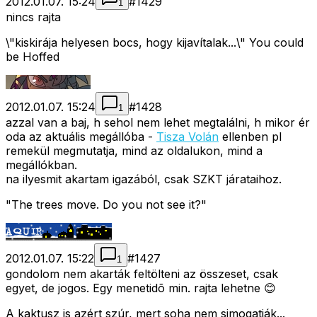
2012.01.07. 15:24
#
1429
1
nincs rajta
\"kiskirája helyesen bocs, hogy kijavítalak...\" You could
be Hoffed
2012.01.07. 15:24
#
1428
1
azzal van a baj, h sehol nem lehet megtalálni, h mikor ér
oda az aktuális megállóba -
Tisza Volán
ellenben pl
remekül megmutatja, mind az oldalukon, mind a
megállókban.
na ilyesmit akartam igazából, csak SZKT járataihoz.
"The trees move. Do you not see it?"
2012.01.07. 15:22
#
1427
1
gondolom nem akarták feltölteni az összeset, csak
egyet, de jogos. Egy menetidõ min. rajta lehetne 😊
A kaktusz is azért szúr, mert soha nem simogatják...