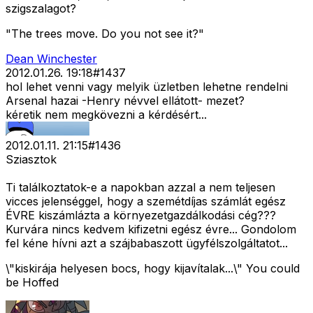
szigszalagot?
"The trees move. Do you not see it?"
Dean Winchester
2012.01.26. 19:18
#
1437
hol lehet venni vagy melyik üzletben lehetne rendelni
Arsenal hazai -Henry névvel ellátott- mezet?
kéretik nem megkövezni a kérdésért...
2012.01.11. 21:15
#
1436
Sziasztok
Ti találkoztatok-e a napokban azzal a nem teljesen
vicces jelenséggel, hogy a szemétdíjas számlát egész
ÉVRE kiszámlázta a környezetgazdálkodási cég???
Kurvára nincs kedvem kifizetni egész évre... Gondolom
fel kéne hívni azt a szájbabaszott ügyfélszolgáltatot...
\"kiskirája helyesen bocs, hogy kijavítalak...\" You could
be Hoffed