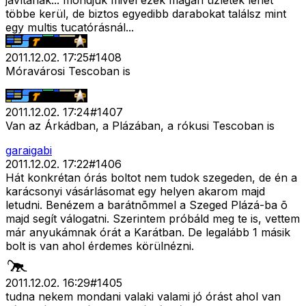
javítanak... mondjuk mivel ezek magán üzletek lehet
többe kerül, de biztos egyedibb darabokat találsz mint
egy multis tucatórásnál...
2011.12.02. 17:25
#
1408
Móravárosi Tescoban is
2011.12.02. 17:24
#
1407
Van az Árkádban, a Plázában, a rókusi Tescoban is
garaigabi
2011.12.02. 17:22
#
1406
Hát konkrétan órás boltot nem tudok szegeden, de én a
karácsonyi vásárlásomat egy helyen akarom majd
letudni. Benézem a barátnõmmel a Szeged Plázá-ba õ
majd segít válogatni. Szerintem próbáld meg te is, vettem
már anyukámnak órát a Karátban. De legalább 1 másik
bolt is van ahol érdemes körülnézni.
2011.12.02. 16:29
#
1405
tudna nekem mondani valaki valami jó órást ahol van