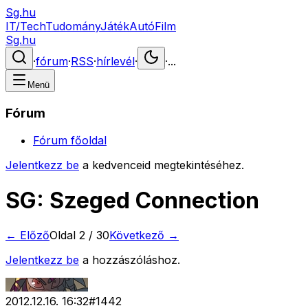
Sg.hu
IT/Tech
Tudomány
Játék
Autó
Film
Sg.hu
·
fórum
·
RSS
·
hírlevél
·
·
...
Menü
Fórum
Fórum főoldal
Jelentkezz be
a kedvenceid megtekintéséhez.
SG: Szeged Connection
← Előző
Oldal
2
/
30
Következő →
Jelentkezz be
a hozzászóláshoz.
2012.12.16. 16:32
#
1442