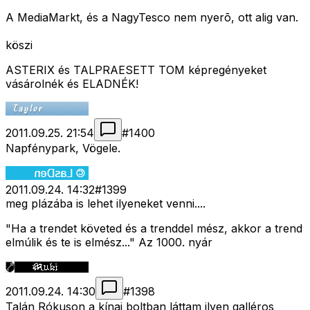
A MediaMarkt, és a NagyTesco nem nyerõ, ott alig van.
köszi
ASTERIX és TALPRAESETT TOM képregényeket
vásárolnék és ELADNÉK!
2011.09.25. 21:54
#
1400
Napfénypark, Vögele.
2011.09.24. 14:32
#
1399
meg plázába is lehet ilyeneket venni....
"Ha a trendet követed és a trenddel mész, akkor a trend
elmúlik és te is elmész..." Az 1000. nyár
2011.09.24. 14:30
#
1398
Talán Rókuson a kínai boltban láttam ilyen galléros