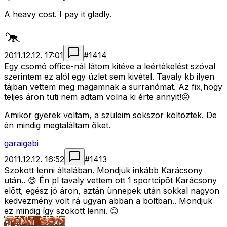
A heavy cost. I pay it gladly.
2011.12.12. 17:01
#
1414
Egy csomó office-nál látom kitéve a leértékelést szóval
szerintem ez alól egy üzlet sem kivétel. Tavaly kb ilyen
tájban vettem meg magamnak a surranómat. Az fix,hogy
teljes áron tuti nem adtam volna ki érte annyit!😛
Amikor gyerek voltam, a szüleim sokszor költöztek. De
én mindig megtaláltam őket.
garaigabi
2011.12.12. 16:52
#
1413
Szokott lenni általában. Mondjuk inkább Karácsony
után.. 😊 Én pl tavaly vettem ott 1 sportcipõt Karácsony
elõtt, egész jó áron, aztán ünnepek után sokkal nagyon
kedvezmény volt rá ugyan abban a boltban.. Mondjuk
ez mindig így szokott lenni. 😊