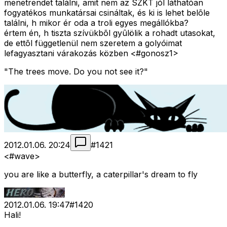
menetrendet találni, amit nem az SZKT jól láthatóan
fogyatékos munkatársai csináltak, és ki is lehet belõle
találni, h mikor ér oda a troli egyes megállókba?
értem én, h tiszta szívükbõl gyûlölik a rohadt utasokat,
de ettõl függetlenül nem szeretem a golyóimat
lefagyasztani várakozás közben <#gonosz1>
"The trees move. Do you not see it?"
2012.01.06. 20:24
#
1421
<#wave>
you are like a butterfly, a caterpillar's dream to fly
2012.01.06. 19:47
#
1420
Hali!