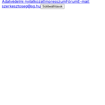
Adatvédelmi nyilatkozat
Impresszum
Fórum
E-mail:
szerkesztoseg@sg.hu
Sütibeállítások