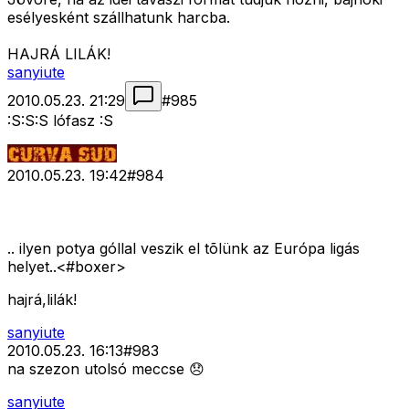
esélyesként szállhatunk harcba.
HAJRÁ LILÁK!
sanyiute
2010.05.23. 21:29
#
985
:S:S:S lófasz :S
2010.05.23. 19:42
#
984
.. ilyen potya góllal veszik el tõlünk az Európa ligás
helyet..<#boxer>
hajrá,lilák!
sanyiute
2010.05.23. 16:13
#
983
na szezon utolsó meccse 😞
sanyiute