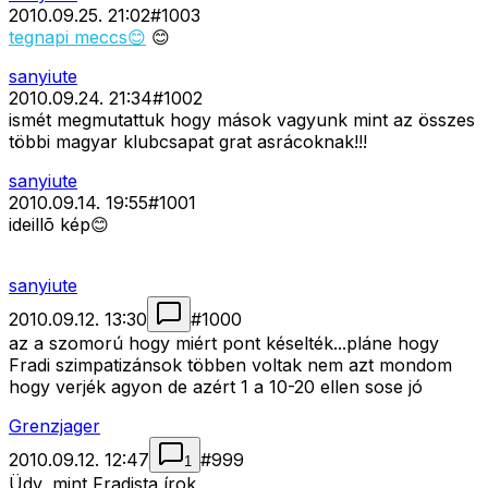
2010.09.25. 21:02
#
1003
tegnapi meccs😊
😊
sanyiute
2010.09.24. 21:34
#
1002
ismét megmutattuk hogy mások vagyunk mint az összes
többi magyar klubcsapat grat asrácoknak!!!
sanyiute
2010.09.14. 19:55
#
1001
ideillõ kép😊
sanyiute
2010.09.12. 13:30
#
1000
az a szomorú hogy miért pont késelték...pláne hogy
Fradi szimpatizánsok többen voltak nem azt mondom
hogy verjék agyon de azért 1 a 10-20 ellen sose jó
Grenzjager
2010.09.12. 12:47
#
999
1
Üdv, mint Fradista írok