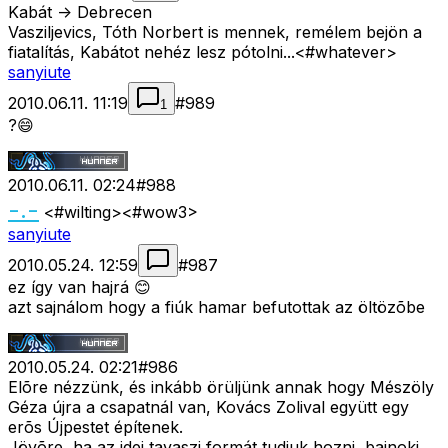
Kabát -> Debrecen
Vasziljevics, Tóth Norbert is mennek, remélem bejön a
fiatalítás, Kabátot nehéz lesz pótolni...<#whatever>
sanyiute
2010.06.11. 11:19
#
989
1
?😄
2010.06.11. 02:24
#
988
-.-
<#wilting>
<#wow3>
sanyiute
2010.05.24. 12:59
#
987
ez így van hajrá 😊
azt sajnálom hogy a fiúk hamar befutottak az öltözõbe
2010.05.24. 02:21
#
986
Elõre nézzünk, és inkább örüljünk annak hogy Mészöly
Géza újra a csapatnál van, Kovács Zolival együtt egy
erõs Újpestet építenek.
Jövõre, ha az idei tavaszi formát tudjuk hozni, bajnoki