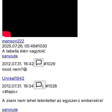
manson222
2025.07.26. 05:48
#
1030
A tabella élén vagytok!
sanyiute
2012.07.31. 18:42
#
1029
most nem?😄
Unreal1942
2012.07.31. 18:34
#
1028
1
<#taps>
A zseni nem lehet tekintettel az egyszerü emberekre!
sanyiute