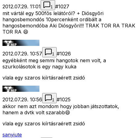
2012.07.29. 11:01
#
1027
1
mit vártál egy 500fõs lelátóról? + Diósgyõri
hangosbemondós 10percenként ordibált a
hangosbemondóba Aki Diósgyõri!!! TRAK TOR RA TRAK
TOR RA 😄
2012.07.29. 10:57
#
1026
1
egyébként meg semmi hangotok nem volt, a
szurkolásotok is egy nagy kuka
vlala egy szaros kiírtásraérett zsidó
2012.07.29. 10:56
#
1025
1
akkor nem azt mondom hogy jobban játszottatok,
hanem a dvtk volt szarabb😄
vlala egy szaros kiírtásraérett zsidó
sanyiute