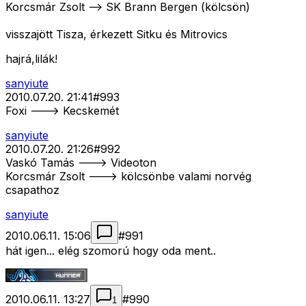
Korcsmár Zsolt --> SK Brann Bergen (kölcsön)
visszajött Tisza, érkezett Sitku és Mitrovics
hajrá,lilák!
sanyiute
2010.07.20. 21:41
#
993
Foxi ---> Kecskemét
sanyiute
2010.07.20. 21:26
#
992
Vaskó Tamás ---> Videoton
Korcsmár Zsolt ---> kölcsönbe valami norvég
csapathoz
sanyiute
2010.06.11. 15:06
#
991
hát igen... elég szomorú hogy oda ment..
2010.06.11. 13:27
#
990
1