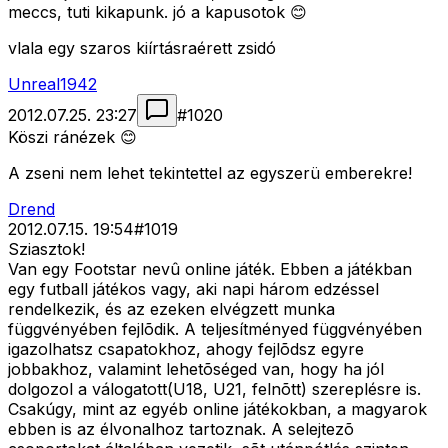
meccs, tuti kikapunk. jó a kapusotok 😊
vlala egy szaros kiírtásraérett zsidó
Unreal1942
2012.07.25. 23:27
#
1020
Köszi ránézek 😊
A zseni nem lehet tekintettel az egyszerü emberekre!
Drend
2012.07.15. 19:54
#
1019
Sziasztok!
Van egy Footstar nevû online játék. Ebben a játékban
egy futball játékos vagy, aki napi három edzéssel
rendelkezik, és az ezeken elvégzett munka
függvényében fejlõdik. A teljesítményed függvényében
igazolhatsz csapatokhoz, ahogy fejlõdsz egyre
jobbakhoz, valamint lehetõséged van, hogy ha jól
dolgozol a válogatott(U18, U21, felnõtt) szereplésre is.
Csakúgy, mint az egyéb online játékokban, a magyarok
ebben is az élvonalhoz tartoznak. A selejtezõ