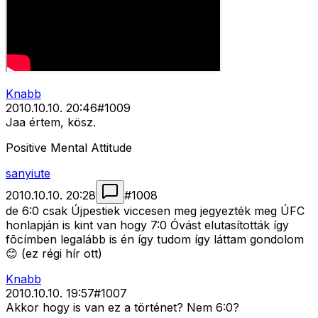
Knabb
2010.10.10. 20:46
#
1009
Jaa értem, kösz.
Positive Mental Attitude
sanyiute
2010.10.10. 20:28
#
1008
de 6:0 csak Újpestiek viccesen meg jegyezték meg ÚFC
honlapján is kint van hogy 7:0 Óvást elutasították így
fõcímben legalább is én így tudom így láttam gondolom
😊 (ez régi hír ott)
Knabb
2010.10.10. 19:57
#
1007
Akkor hogy is van ez a történet? Nem 6:0?