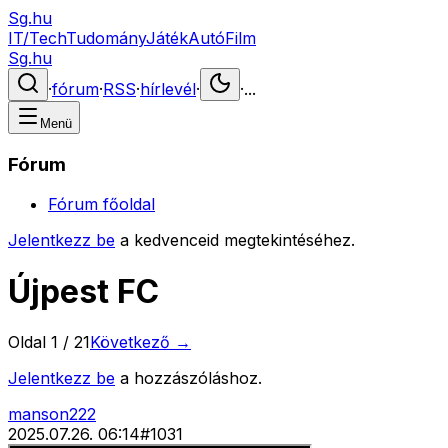
Sg.hu
IT/Tech
Tudomány
Játék
Autó
Film
Sg.hu
·
fórum
·
RSS
·
hírlevél
·
·
...
Menü
Fórum
Fórum főoldal
Jelentkezz be
a kedvenceid megtekintéséhez.
Újpest FC
Oldal
1
/
21
Következő →
Jelentkezz be
a hozzászóláshoz.
manson222
2025.07.26. 06:14
#
1031