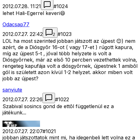
2012.07.28. 11:21
#
1024
lehet Hali-Egerrel keveri😄
Odacsap77
2012.07.27. 22:42
#
1023
2
LOL ha most szerinted jobban játszott az újpest 😊) nem
azért, de a Diósgyõr 16-ot ( vagy 17-et ) rúgott kapura,
míg az újpest 5-t , jóval több helyzete is volt a
Diósgyõrnek, már az elsõ 10 percben vezethettek volna,
rengeteg kapufája volt a diósgyõrnek, újpestnek 1 amibõl
gól is született azon kívül 1-2 helyzet. akkor miben volt
jobb az újpest?
sanyiute
2012.07.27. 22:26
#
1022
Szabival sosincs gond de ettõl függetlenül ez a
játékunk...
2012.07.27. 22:07
#
1021
jobban játszottatok mint mi, ha idegenbeli lett volna ez a