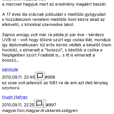
a meccset hagyjuk mert az eredmény magáért beszél.
A 17 éves lila srácnak jobbulást s mielõbbi gyógyulást
s hozzáteszem remélem mielõbbi hool kézre akad az
elkövetõ, s kínokkal szenvedve lakol.
Sajnos amúgy volt már rá példa jó pár éve - kérdezz
UVB-st - volt hogy tõlünk szúrt egy csóka lilát, mondjuk
így diplomatikusan: túl erõs körök védték a késelõt (nem
hoolok), s elmaradt a "bosszú", s késõbb a csóka a
Népligetben szúrt Fradistát is... s itt is elmaradt a
bosszú...
sanyiute
2010.09.11. 22:46
#
998
ez sose volt jellemzõ az NB1-re de ami azt illeti tényleg
szomorú
Hugh Hefner
2010.09.11. 22:25
#
997
1
magyar.foci.magyar.drukkerek.szégyen