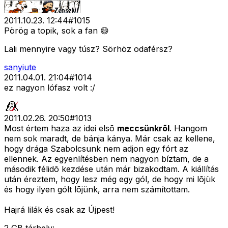
2011.10.23. 12:44
#
1015
Pörög a topik, sok a fan 😄
Lali mennyire vagy túsz? Sörhöz odaférsz?
sanyiute
2011.04.01. 21:04
#
1014
ez nagyon lófasz volt :/
2011.02.26. 20:50
#
1013
Most értem haza az idei elsõ
meccsünkrõl
. Hangom
nem sok maradt, de bánja kánya. Már csak az kellene,
hogy drága Szabolcsunk nem adjon egy fórt az
ellennek. Az egyenlítésben nem nagyon bíztam, de a
második félidõ kezdése után már bizakodtam. A kiállítás
után éreztem, hogy lesz még egy gól, de hogy mi lõjük
és hogy ilyen gólt lõjünk, arra nem számítottam.
Hajrá lilák és csak az Újpest!