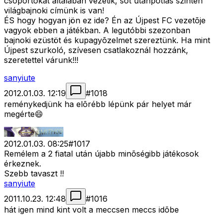
csoportokat általában vezetik, sõt utánpótlás szinten
világbajnoki címünk is van!
ÉS hogy hogyan jön ez ide? Én az Újpest FC vezetõje
vagyok ebben a játékban. A legutóbbi szezonban
bajnoki ezüstöt és kupagyõzelmet szereztünk. Ha mint
Újpest szurkoló, szívesen csatlakoznál hozzánk,
szeretettel várunk!!!
sanyiute
2012.01.03. 12:19
#
1018
reménykedjünk ha elõrébb lépünk pár helyet már
megérte😄
2012.01.03. 08:25
#
1017
Remélem a 2 fiatal után újabb minõségibb játékosok
érkeznek.
Szebb tavaszt !!
sanyiute
2011.10.23. 12:48
#
1016
hát igen mind kint volt a meccsen meccs idõbe