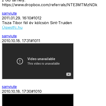
2 GB tárhely:
https://www.dropbox.com/referrals/NTE3MTMzNDk
sanyiute
2011.01.29. 16:10
#
1012
Tisza Tibor fél év kölcsön Sint-Truiden
Újpestfc.hu
sanyiute
2010.10.18. 17:31
#
1011
sanyiute
2010.10.18. 17:30
#
1010