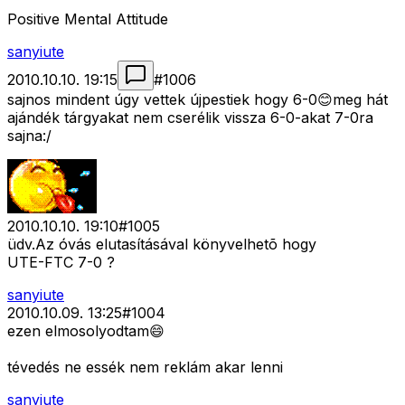
Positive Mental Attitude
sanyiute
2010.10.10. 19:15
#
1006
sajnos mindent úgy vettek újpestiek hogy 6-0😊meg hát
ajándék tárgyakat nem cserélik vissza 6-0-akat 7-0ra
sajna:/
2010.10.10. 19:10
#
1005
üdv.Az óvás elutasításával könyvelhetõ hogy
UTE-FTC 7-0 ?
sanyiute
2010.10.09. 13:25
#
1004
ezen elmosolyodtam😄
tévedés ne essék nem reklám akar lenni
sanyiute