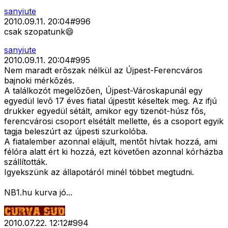
sanyiute
2010.09.11. 20:04
#
996
csak szopatunk😄
sanyiute
2010.09.11. 20:04
#
995
Nem maradt erõszak nélkül az Újpest-Ferencváros
bajnoki mérkõzés.
A találkozót megelõzõen, Újpest-Városkapunál egy
egyedül levõ 17 éves fiatal újpestit késeltek meg. Az ifjú
drukker egyedül sétált, amikor egy tizenöt-húsz fõs,
ferencvárosi csoport elsétált mellette, és a csoport egyik
tagja beleszúrt az újpesti szurkolóba.
A fiatalember azonnal elájult, mentõt hívtak hozzá, ami
félóra alatt ért ki hozzá, ezt követõen azonnal kórházba
szállították.
Igyekszünk az állapotáról minél többet megtudni.
NB1.hu kurva jó...
2010.07.22. 12:12
#
994