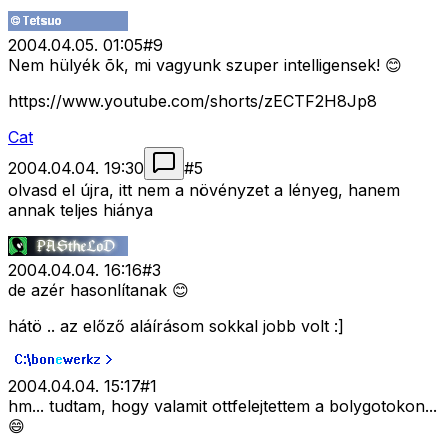
2004.04.05. 01:05
#
9
Nem hülyék õk, mi vagyunk szuper intelligensek! 😊
https://www.youtube.com/shorts/zECTF2H8Jp8
Cat
2004.04.04. 19:30
#
5
olvasd el újra, itt nem a növényzet a lényeg, hanem
annak teljes hiánya
2004.04.04. 16:16
#
3
de azér hasonlítanak 😊
hátö .. az előző aláírásom sokkal jobb volt :]
2004.04.04. 15:17
#
1
hm... tudtam, hogy valamit ottfelejtettem a bolygotokon...
😄