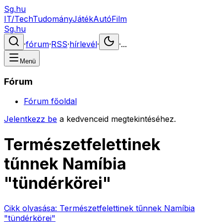
Sg.hu
IT/Tech
Tudomány
Játék
Autó
Film
Sg.hu
·
fórum
·
RSS
·
hírlevél
·
·
...
Menü
Fórum
Fórum főoldal
Jelentkezz be
a kedvenceid megtekintéséhez.
Természetfelettinek
tűnnek Namíbia
"tündérkörei"
Cikk olvasása:
Természetfelettinek tűnnek Namíbia
"tündérkörei"