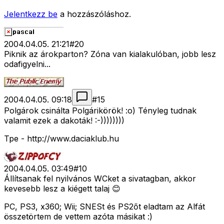
Jelentkezz be
a hozzászóláshoz.
2004.04.05. 21:21
#
20
Piknik az árokparton? Zóna van kialakulóban, jobb lesz
odafigyelni...
2004.04.05. 09:18
#
15
Polgárok csinálta Polgárikörök! :o) Tényleg tudnak
valamit ezek a dakoták! :-))))))))
Tpe - http://www.daciaklub.hu
2004.04.05. 03:49
#
10
Állítsanak fel nyilvános WCket a sivatagban, akkor
kevesebb lesz a kiégett talaj 😊
PC, PS3, x360; Wii; SNESt és PS2őt eladtam az Alfát
összetörtem de vettem azóta másikat :)