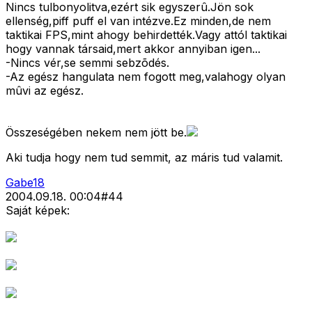
Nincs tulbonyolitva,ezért sik egyszerû.Jön sok
ellenség,piff puff el van intézve.Ez minden,de nem
taktikai FPS,mint ahogy behirdették.Vagy attól taktikai
hogy vannak társaid,mert akkor annyiban igen...
-Nincs vér,se semmi sebzõdés.
-Az egész hangulata nem fogott meg,valahogy olyan
mûvi az egész.
Összeségében nekem nem jött be.
Aki tudja hogy nem tud semmit, az máris tud valamit.
Gabe18
2004.09.18. 00:04
#
44
Saját képek: