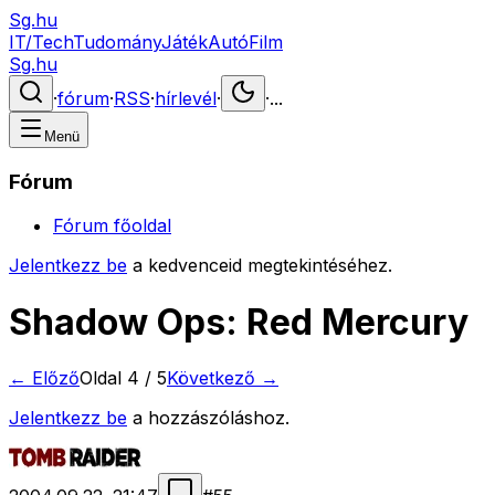
Sg.hu
IT/Tech
Tudomány
Játék
Autó
Film
Sg.hu
·
fórum
·
RSS
·
hírlevél
·
·
...
Menü
Fórum
Fórum főoldal
Jelentkezz be
a kedvenceid megtekintéséhez.
Shadow Ops: Red Mercury
← Előző
Oldal
4
/
5
Következő →
Jelentkezz be
a hozzászóláshoz.