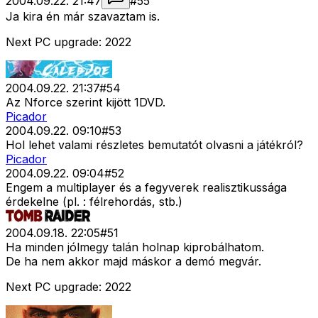
2004.09.22. 21:47
#
55
Ja kira én már szavaztam is.
Next PC upgrade: 2022
2004.09.22. 21:37
#
54
Az Nforce szerint kijött 1DVD.
Picador
2004.09.22. 09:10
#
53
Hol lehet valami részletes bemutatót olvasni a játékról?
Picador
2004.09.22. 09:04
#
52
Engem a multiplayer és a fegyverek realisztikussága
érdekelne (pl. : félrehordás, stb.)
2004.09.18. 22:05
#
51
Ha minden jólmegy talán holnap kiprobálhatom.
De ha nem akkor majd máskor a demó megvár.
Next PC upgrade: 2022