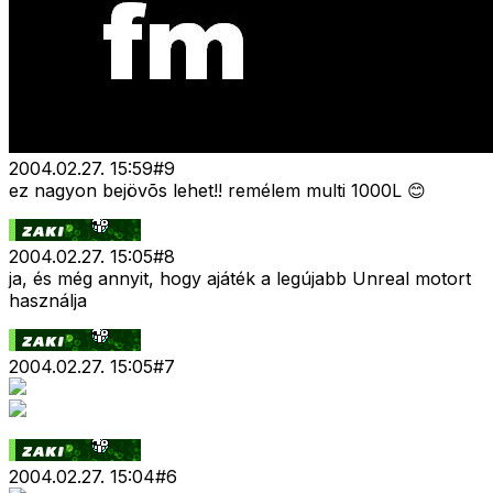
2004.02.27. 15:59
#
9
ez nagyon bejövõs lehet!! remélem multi 1000L 😊
2004.02.27. 15:05
#
8
ja, és még annyit, hogy ajáték a legújabb Unreal motort
használja
2004.02.27. 15:05
#
7
2004.02.27. 15:04
#
6