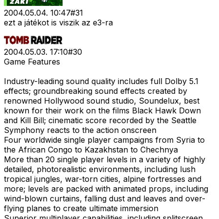
2004.05.04. 10:47
#
31
ezt a játékot is viszik az e3-ra
2004.05.03. 17:10
#
30
Game Features
Industry-leading sound quality includes full Dolby 5.1
effects; groundbreaking sound effects created by
renowned Hollywood sound studio, Soundelux, best
known for their work on the films Black Hawk Down
and Kill Bill; cinematic score recorded by the Seattle
Symphony reacts to the action onscreen
Four worldwide single player campaigns from Syria to
the African Congo to Kazakhstan to Chechnya
More than 20 single player levels in a variety of highly
detailed, photorealistic environments, including lush
tropical jungles, war-torn cities, alpine fortresses and
more; levels are packed with animated props, including
wind-blown curtains, falling dust and leaves and over-
flying planes to create ultimate immersion
Superior multiplayer capabilities, including splitscreen