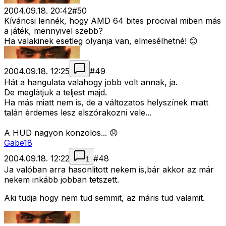
2004.09.18. 20:42
#
50
Kíváncsi lennék, hogy AMD 64 bites procival miben más
a játék, mennyivel szebb?
Ha valakinek esetleg olyanja van, elmesélhetné! 😊
2004.09.18. 12:25
#
49
Hát a hangulata valahogy jobb volt annak, ja.
De meglátjuk a teljest majd.
Ha más miatt nem is, de a változatos helyszínek miatt
talán érdemes lesz elszórakozni vele...
A HUD nagyon konzolos... 😞
Gabe18
2004.09.18. 12:22
#
48
1
Ja valóban arra hasonlitott nekem is,bár akkor az már
nekem inkább jobban tetszett.
Aki tudja hogy nem tud semmit, az máris tud valamit.