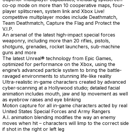
co-op mode on more than 10 cooperative maps, four-
player splitscreen, system link and Xbox Live!
competitive multiplayer modes include Deathmatch,
Team Deathmatch, Capture the Flag and Protect the
V.I.P.
An arsenal of the latest high-impact special forces
weaponry, including more than 20 rifles, pistols,
shotguns, grenades, rocket launchers, sub-machine
guns and more
The latest Unreal® technology from Epic Games,
optimized for performance on the Xbox, using the
engine’s advanced particle system to bring the battle-
ravaged environments to stunning life-like reality
Ultra-realistic in-game characters created by advanced
cyber-scanning at a Hollywood studio; detailed facial
animation includes mouth, jaw and lip movement as well
as eyebrow raises and eye blinking
Motion capture for all in-game characters acted by real
United States Special Forces and Army Rangers
A.I. animation blending modifies the way an enemy
moves when hit – characters will limp to the correct side
if shot in the right or left leg