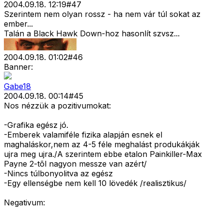
2004.09.18. 12:19
#
47
Szerintem nem olyan rossz - ha nem vár túl sokat az
ember...
Talán a Black Hawk Down-hoz hasonlít szvsz...
2004.09.18. 01:02
#
46
Banner:
Gabe18
2004.09.18. 00:14
#
45
Nos nézzük a pozitivumokat:
-Grafika egész jó.
-Emberek valamiféle fizika alapján esnek el
maghaláskor,nem az 4-5 féle meghalást produkákják
ujra meg ujra./A szerintem ebbe etalon Painkiller-Max
Payne 2-tõl nagyon messze van azért/
-Nincs túlbonyolitva az egész
-Egy ellenségbe nem kell 10 lövedék /realisztikus/
Negativum: