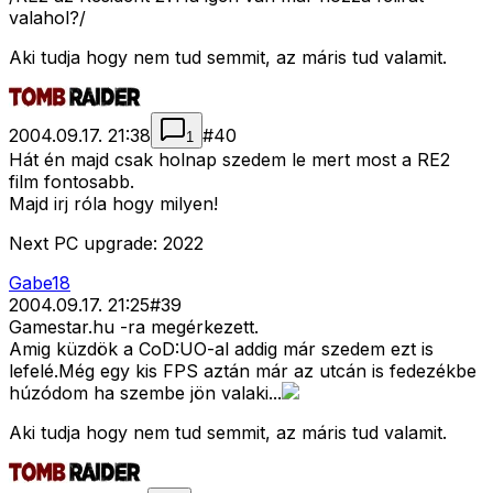
valahol?/
Aki tudja hogy nem tud semmit, az máris tud valamit.
2004.09.17. 21:38
#
40
1
Hát én majd csak holnap szedem le mert most a RE2
film fontosabb.
Majd irj róla hogy milyen!
Next PC upgrade: 2022
Gabe18
2004.09.17. 21:25
#
39
Gamestar.hu -ra megérkezett.
Amig küzdök a CoD:UO-al addig már szedem ezt is
lefelé.Még egy kis FPS aztán már az utcán is fedezékbe
húzódom ha szembe jön valaki...
Aki tudja hogy nem tud semmit, az máris tud valamit.