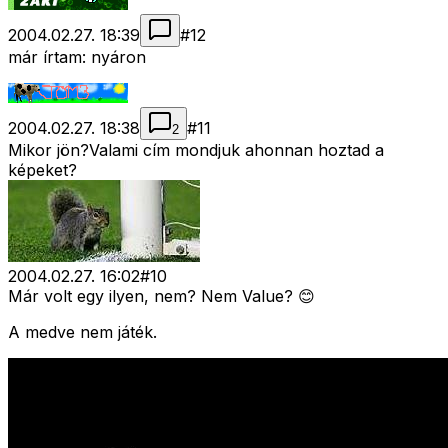
2004.02.27. 18:39
#
12
már írtam: nyáron
2004.02.27. 18:38
#
11
2
Mikor jön?Valami cím mondjuk ahonnan hoztad a
képeket?
2004.02.27. 16:02
#
10
Már volt egy ilyen, nem? Nem Value? 😊
A medve nem játék.