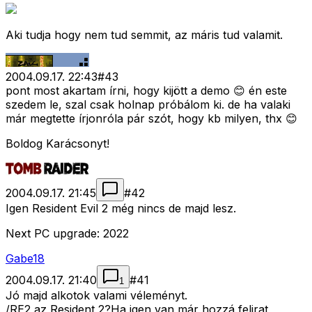
Aki tudja hogy nem tud semmit, az máris tud valamit.
2004.09.17. 22:43
#
43
pont most akartam írni, hogy kijött a demo 😊 én este
szedem le, szal csak holnap próbálom ki. de ha valaki
már megtette írjonróla pár szót, hogy kb milyen, thx 😊
Boldog Karácsonyt!
2004.09.17. 21:45
#
42
Igen Resident Evil 2 még nincs de majd lesz.
Next PC upgrade: 2022
Gabe18
2004.09.17. 21:40
#
41
1
Jó majd alkotok valami véleményt.
/RE2 az Resident 2?Ha igen van már hozzá felirat