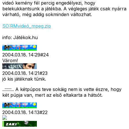
videó kemény fél percig engedélyezi, hogy
belekukkantsunk a játékba. A végleges játék csak nyárra
várható, még addig sokminden változhat.
SO:RMvideó_mpeg.zip
info: Játékok.hu
2004.03.18. 14:29
#
24
Várom!
2004.03.18. 14:21
#
23
jó kis játéknak tûnik.
..::::::.. A kétpúpos teve sokáig nem is vette észre, hogy
két púpja van, mert az első eltakarta a hátsót.
2004.03.18. 14:13
#
22