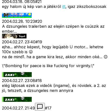
2004.03.18. 08:05
#
21
egy halom új kép van a játékról
itt
, igaz zikszbokszosak
2004.02.28. 10:23
#
20
A dzsungeles trailerben az elején szépen le csúszik az
ember...
2004.02.27. 23:40
#
19
ejha... ahhoz képest, hogy legújabb U motor... lehetne
100x szebb is 😛
na de mind1. ha a game kira lesz, akkor minden oké... 😊
\"Bombing for paece is like fucking for virginity.\"
2004.02.27. 23:08
#
18
elég lájtosak ezek a videók (ingame), és rövidek. a 2. az
jó, tetszett, a dzsungeles nem annyira
2004.02.27. 21:49
#
17