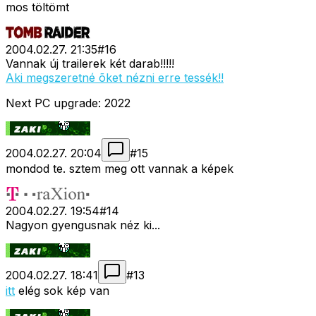
mos töltömt
2004.02.27. 21:35
#
16
Vannak új trailerek két darab!!!!!
Aki megszeretné õket nézni erre tessék!!
Next PC upgrade: 2022
2004.02.27. 20:04
#
15
mondod te. sztem meg ott vannak a képek
2004.02.27. 19:54
#
14
Nagyon gyengusnak néz ki...
2004.02.27. 18:41
#
13
itt
elég sok kép van