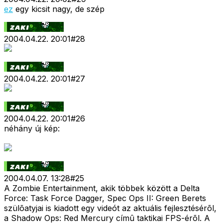
ez
egy kicsit nagy, de szép
2004.04.22. 20:01
#
28
2004.04.22. 20:01
#
27
2004.04.22. 20:01
#
26
néhány új kép:
2004.04.07. 13:28
#
25
A Zombie Entertainment, akik többek között a Delta
Force: Task Force Dagger, Spec Ops II: Green Berets
szülõatyjai is kiadott egy videót az aktuális fejlesztésérõl,
a Shadow Ops: Red Mercury címû taktikai FPS-érõl. A