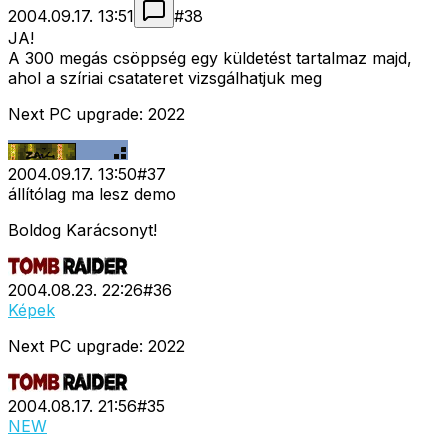
2004.09.17. 13:51
#
38
JA!
A 300 megás csöppség egy küldetést tartalmaz majd,
ahol a szíriai csatateret vizsgálhatjuk meg
Next PC upgrade: 2022
2004.09.17. 13:50
#
37
állítólag ma lesz demo
Boldog Karácsonyt!
2004.08.23. 22:26
#
36
Képek
Next PC upgrade: 2022
2004.08.17. 21:56
#
35
NEW