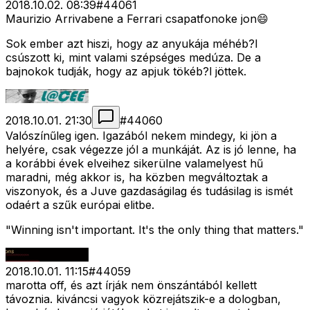
2018.10.02. 08:39
#
44061
Maurizio Arrivabene a Ferrari csapatfonoke jon😄
Sok ember azt hiszi, hogy az anyukája méhéb?l
csúszott ki, mint valami szépséges medúza. De a
bajnokok tudják, hogy az apjuk tökéb?l jöttek.
2018.10.01. 21:30
#
44060
Valószínűleg igen. Igazából nekem mindegy, ki jön a
helyére, csak végezze jól a munkáját. Az is jó lenne, ha
a korábbi évek elveihez sikerülne valamelyest hű
maradni, még akkor is, ha közben megváltoztak a
viszonyok, és a Juve gazdaságilag és tudásilag is ismét
odaért a szűk európai elitbe.
"Winning isn't important. It's the only thing that matters."
2018.10.01. 11:15
#
44059
marotta off, és azt írják nem önszántából kellett
távoznia. kiváncsi vagyok közrejátszik-e a dologban,