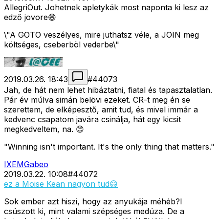
AllegriOut. Johetnek apletykák most naponta ki lesz az
edző jovore😄
\"A GOTO veszélyes, mire juthatsz véle, a JOIN meg
költséges, cseberböl vederbe\"
2019.03.26. 18:43
#
44073
Jah, de hát nem lehet hibáztatni, fiatal és tapasztalatlan.
Pár év múlva simán belövi ezeket. CR-t meg én se
szerettem, de elképesztő, amit tud, és mivel immár a
kedvenc csapatom javára csinálja, hát egy kicsit
megkedveltem, na. 😊
"Winning isn't important. It's the only thing that matters."
IXEMGabeo
2019.03.22. 10:08
#
44072
ez a Moise Kean nagyon tud😄
Sok ember azt hiszi, hogy az anyukája méhéb?l
csúszott ki, mint valami szépséges medúza. De a