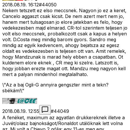
2018.08.19. 16:12
#
44050
Nekem tetszett ez elso meccsnek. Nagyon jo ez a keret,
Cancelo aggaszt csak kicsit. De nem azert mert nem jo,
hanem mert tulsagosan jo elore jatekban es felo, hogy
vedekezesben majd elmarad. CR-tol szerintem teljesen jo
volt elso meccsnek, probalkozott csak a kapus a helyen
volt. D.Costa meg mindig baromi gyors. Sandro meg
mindig az egyik kedvencem, ahogy bejatsza az egesz
oldalt es vedekezesben is teljesen ott van. Amit remelek,
hogy Mandzunak is marad hely ebben a csapatban. Ot
kuldenem elore eknek , CR meg ki szelre. Latszott is,
hogy jobban erezte magat ott. Mandzu meg nagyon kell
mert a palyan mindenhol megtalalhato.
\"Az a baj Ogli-G annyira gengszter mint a tekn?
sbékám!\"
2018.08.19. 12:55
#
44049
A fenéket, maximum az agyatlan drukkereknek illetve a
Juvét/olasz bajnokságot/Ronaldot utálóknak lett volna
az. Mi volt a Chievo 2 gólja: egy 11-es meg egy