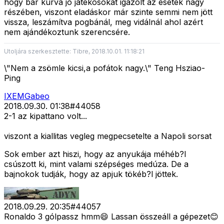
hogy bár kurva jó játékosokat igazolt az esetek nagy
részében, viszont eladáskor már szinte semmi nem jött
vissza, leszámítva pogbánál, meg vidálnál ahol azért
nem ajándékoztunk szerencsére.
Utoljára szerkesztette: Tibre, 2018.10.01. 11:18:21
\"Nem a zsömle kicsi,a pofátok nagy.\" Teng Hsziao-
Ping
IXEMGabeo
2018.09.30. 01:38
#
44058
2-1 az kipattano volt...
viszont a kiallitas vegleg megpecsetelte a Napoli sorsat
Sok ember azt hiszi, hogy az anyukája méhéb?l
csúszott ki, mint valami szépséges medúza. De a
bajnokok tudják, hogy az apjuk tökéb?l jöttek.
2018.09.29. 20:35
#
44057
Ronaldo 3 gólpassz hmm😄 Lassan összeáll a gépezet😊