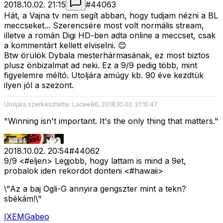
2018.10.02. 21:15
#
44063
Hát, a Vajna tv nem segít abban, hogy tudjam nézni a BL
meccseket... Szerencsére most volt normális stream,
illetve a román Digi HD-ben adta online a meccset, csak
a kommentárt kellett elviselni. 😊
Btw örülök Dybala mesterhármasának, ez most biztos
plusz önbizalmat ad neki. Ez a 9/9 pedig több, mint
figyelemre méltó. Utoljára amúgy kb. 90 éve kezdtük
ilyen jól a szezont.
Utoljára szerkesztette: Lacee86, 2018.10.02. 21:15:47
"Winning isn't important. It's the only thing that matters."
2018.10.02. 20:54
#
44062
9/9 <#eljen>
Legjobb, hogy lattam is mind a 9et,
probalok iden rekordot donteni <#hawaii>
\"Az a baj Ogli-G annyira gengszter mint a tekn?
sbékám!\"
IXEMGabeo