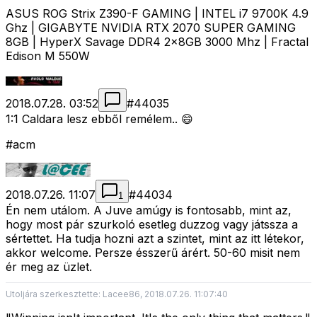
ASUS ROG Strix Z390-F GAMING | INTEL i7 9700K 4.9
Ghz | GIGABYTE NVIDIA RTX 2070 SUPER GAMING
8GB | HyperX Savage DDR4 2x8GB 3000 Mhz | Fractal
Edison M 550W
2018.07.28. 03:52
#
44035
1:1 Caldara lesz ebből remélem.. 😄
#acm
2018.07.26. 11:07
#
44034
1
Én nem utálom. A Juve amúgy is fontosabb, mint az,
hogy most pár szurkoló esetleg duzzog vagy játssza a
sértettet. Ha tudja hozni azt a szintet, mint az itt létekor,
akkor welcome. Persze ésszerű árért. 50-60 misit nem
ér meg az üzlet.
Utoljára szerkesztette: Lacee86, 2018.07.26. 11:07:40