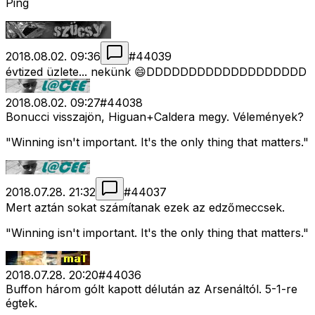
Ping
2018.08.02. 09:36
#
44039
évtized üzlete... nekünk 😄DDDDDDDDDDDDDDDDDDD
2018.08.02. 09:27
#
44038
Bonucci visszajön, Higuan+Caldera megy. Vélemények?
"Winning isn't important. It's the only thing that matters."
2018.07.28. 21:32
#
44037
Mert aztán sokat számítanak ezek az edzőmeccsek.
"Winning isn't important. It's the only thing that matters."
2018.07.28. 20:20
#
44036
Buffon három gólt kapott délután az Arsenáltól. 5-1-re
égtek.