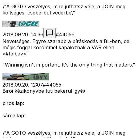
\"A GOTO veszélyes, mire juthatsz véle, a JOIN meg
költséges, cseberböl vederbe\"
2018.09.20. 14:36
#
44056
Nevetséges. Egyre szarabb a bíráskodás a BL-ben, de
mégis foggal körömmel kapálóznak a VAR ellen...
<#falbav>
"Winning isn't important. It's the only thing that matters."
2018.09.20. 12:07
#
44055
Biroi kézikonyvbe tuti bekerül igy😄
piros lap:
sárga lap:
\"A GOTO veszélyes, mire juthatsz véle, a JOIN meg