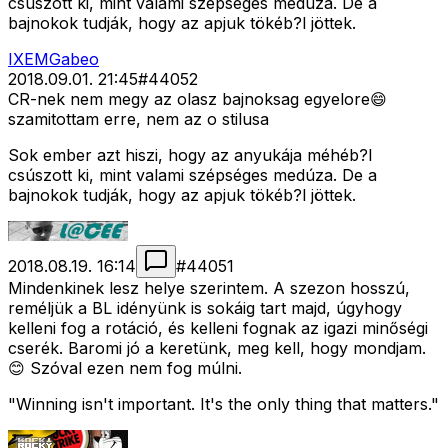
csúszott ki, mint valami szépséges medúza. De a
bajnokok tudják, hogy az apjuk tökéb?l jöttek.
IXEMGabeo
2018.09.01. 21:45
#
44052
CR-nek nem megy az olasz bajnoksag egyelore😄
szamitottam erre, nem az o stilusa
Sok ember azt hiszi, hogy az anyukája méhéb?l
csúszott ki, mint valami szépséges medúza. De a
bajnokok tudják, hogy az apjuk tökéb?l jöttek.
2018.08.19. 16:14
#
44051
Mindenkinek lesz helye szerintem. A szezon hosszú,
reméljük a BL idényünk is sokáig tart majd, úgyhogy
kelleni fog a rotáció, és kelleni fognak az igazi minőségi
cserék. Baromi jó a keretünk, meg kell, hogy mondjam.
😊 Szóval ezen nem fog múlni.
"Winning isn't important. It's the only thing that matters."