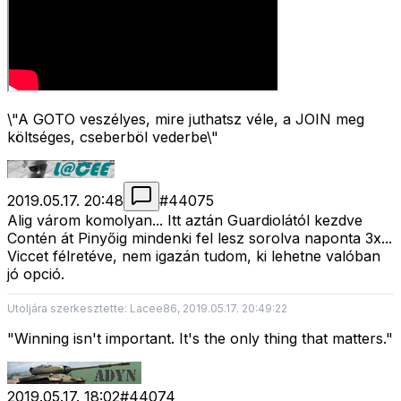
\"A GOTO veszélyes, mire juthatsz véle, a JOIN meg
költséges, cseberböl vederbe\"
2019.05.17. 20:48
#
44075
Alig várom komolyan... Itt aztán Guardiolától kezdve
Contén át Pinyőig mindenki fel lesz sorolva naponta 3x...
Viccet félretéve, nem igazán tudom, ki lehetne valóban
jó opció.
Utoljára szerkesztette: Lacee86, 2019.05.17. 20:49:22
"Winning isn't important. It's the only thing that matters."
2019.05.17. 18:02
#
44074