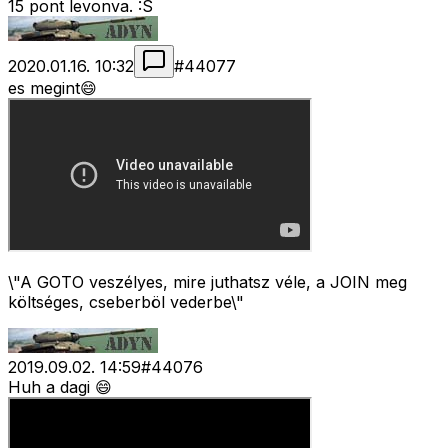
15 pont levonva. :S
2020.01.16. 10:32
#
44077
es megint😄
\"A GOTO veszélyes, mire juthatsz véle, a JOIN meg
költséges, cseberböl vederbe\"
2019.09.02. 14:59
#
44076
Huh a dagi 😄