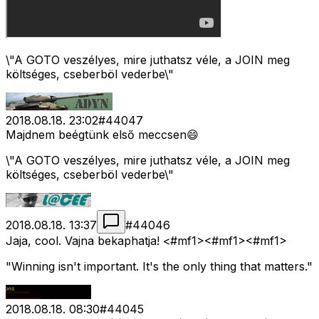
\"A GOTO veszélyes, mire juthatsz véle, a JOIN meg
költséges, cseberböl vederbe\"
2018.08.18. 23:02
#
44047
Majdnem beégtünk első meccsen😄
\"A GOTO veszélyes, mire juthatsz véle, a JOIN meg
költséges, cseberböl vederbe\"
2018.08.18. 13:37
#
44046
Jaja, cool. Vajna bekaphatja! <#mf1>
<#mf1>
<#mf1>
"Winning isn't important. It's the only thing that matters."
2018.08.18. 08:30
#
44045