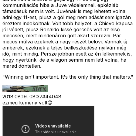
kommunikációs hiba a Juve védelemnél, épkézláb
támadásuk nem is volt. Juvénak is meg lehetett volna
adni egy 11-est, plusz a gól meg nem adását sem igazán
éreztem indokoltnak. Volt több helyzet, a Chievo kapusa
jól védett, plusz Ronaldo kissé görcsös volt az első
meccsén, mert mindenáron gólt akart szerezni. Pár
meccs múlva ezeknek a nagy részét belövi. Vannak új
emberek, ezeknek a teljes beilleszkedése nyilván még
idő, mint mindig. Persze jobban esett az én lelkemnek is,
hogy nyertünk, de a világon semmi nem lett volna, ha
marad döntetlen.
"Winning isn't important. It's the only thing that matters."
2018.08.19. 08:37
#
44048
ezmeg kemeny volt😊