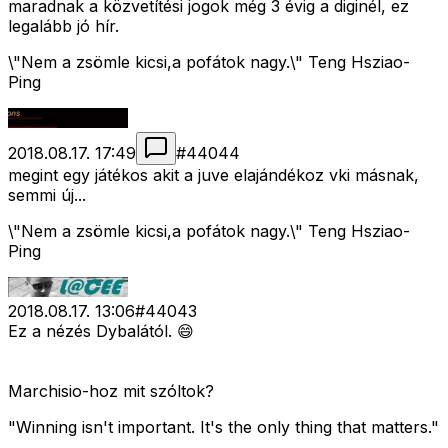
maradnak a közvetítési jogok még 3 évig a diginél, ez
legalább jó hír.
\"Nem a zsömle kicsi,a pofátok nagy.\" Teng Hsziao-
Ping
2018.08.17. 17:49
#
44044
megint egy játékos akit a juve elajándékoz vki másnak,
semmi új...
\"Nem a zsömle kicsi,a pofátok nagy.\" Teng Hsziao-
Ping
2018.08.17. 13:06
#
44043
Ez a nézés Dybalától. 😄
Marchisio-hoz mit szóltok?
"Winning isn't important. It's the only thing that matters."