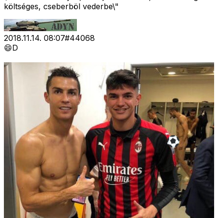
költséges, cseberböl vederbe\"
2018.11.14. 08:07
#
44068
😄D