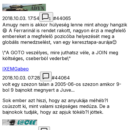
2018.10.03. 17:54
#
44065
1
Amugy nem is akkor hülyeség lenne mint ahogy hangzik
😄 A Ferrarinál is rendet rakott, nagyon érzi a megfelelő
embereket a megfelelő pozicóba helyezését meg a
globális menedzselést, van egy keresztapa-aurája😊
\"A GOTO veszélyes, mire juthatsz véle, a JOIN meg
költséges, cseberböl vederbe\"
IXEMGabeo
2018.10.03. 07:28
#
44064
volt egy szezon talan a 2005-06-os szezon amikor 9-
bol 9 bajnokit megnyert a Juve...
Sok ember azt hiszi, hogy az anyukája méhéb?l
csúszott ki, mint valami szépséges medúza. De a
bajnokok tudják, hogy az apjuk tökéb?l jöttek.