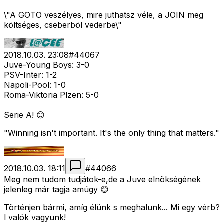
\"A GOTO veszélyes, mire juthatsz véle, a JOIN meg
költséges, cseberböl vederbe\"
2018.10.03. 23:08
#
44067
Juve-Young Boys: 3-0
PSV-Inter: 1-2
Napoli-Pool: 1-0
Roma-Viktoria Plzen: 5-0
Serie A! 😊
"Winning isn't important. It's the only thing that matters."
2018.10.03. 18:11
#
44066
Meg nem tudom tudjátok-e,de a Juve elnökségének
jelenleg már tagja amúgy 😊
Történjen bármi, amíg élünk s meghalunk... Mi egy vérb?
l valók vagyunk!