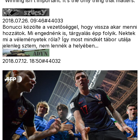
"Winning isn't important. It's the only thing that matters."
2018.07.26. 09:46
#
44033
Bonucci közölte a vezetőséggel, hogy vissza akar menni
hozzátok. Mi engednénk is, tárgyalás épp folyik. Nektek
mi a véleményetek róla? Így most mindkét tábor utálja
jelenleg sztem, nem lennék a helyében...
2018.07.12. 18:50
#
44032