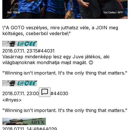
\"A GOTO veszélyes, mire juthatsz véle, a JOIN meg
költséges, cseberböl vederbe\"
2018.07.11. 23:15
#
44031
Vasárnap mindenképp lesz egy Juve játékos, aki
világbajnoknak mondhatja majd magát. 😊
"Winning isn't important. It's the only thing that matters."
2018.07.11. 23:00
#
44030
<#nyes>
"Winning isn't important. It's the only thing that matters."
2018.07.11. 14:48
#
44029