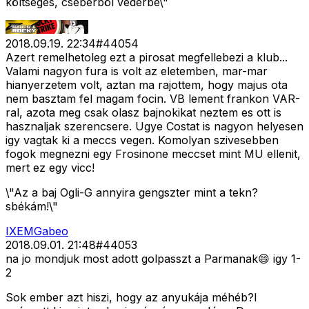
költséges, cseberböl vederbe\"
2018.09.19. 22:34
#
44054
Azert remelhetoleg ezt a pirosat megfellebezi a klub...
Valami nagyon fura is volt az eletemben, mar-mar
hianyerzetem volt, aztan ma rajottem, hogy majus ota
nem basztam fel magam focin. VB lement frankon VAR-
ral, azota meg csak olasz bajnokikat neztem es ott is
hasznaljak szerencsere. Ugye Costat is nagyon helyesen
igy vagtak ki a meccs vegen. Komolyan szivesebben
fogok megnezni egy Frosinone meccset mint MU ellenit,
mert ez egy vicc!
\"Az a baj Ogli-G annyira gengszter mint a tekn?
sbékám!\"
IXEMGabeo
2018.09.01. 21:48
#
44053
na jo mondjuk most adott golpasszt a Parmanak😄 igy 1-
2
Sok ember azt hiszi, hogy az anyukája méhéb?l