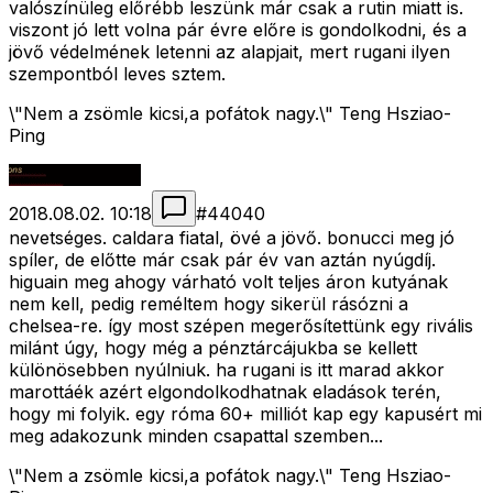
valószínüleg előrébb leszünk már csak a rutin miatt is.
viszont jó lett volna pár évre előre is gondolkodni, és a
jövő védelmének letenni az alapjait, mert rugani ilyen
szempontból leves sztem.
\"Nem a zsömle kicsi,a pofátok nagy.\" Teng Hsziao-
Ping
2018.08.02. 10:18
#
44040
nevetséges. caldara fiatal, övé a jövő. bonucci meg jó
spíler, de előtte már csak pár év van aztán nyúgdíj.
higuain meg ahogy várható volt teljes áron kutyának
nem kell, pedig reméltem hogy sikerül rásózni a
chelsea-re. így most szépen megerősítettünk egy rivális
milánt úgy, hogy még a pénztárcájukba se kellett
különösebben nyúlniuk. ha rugani is itt marad akkor
marottáék azért elgondolkodhatnak eladások terén,
hogy mi folyik. egy róma 60+ milliót kap egy kapusért mi
meg adakozunk minden csapattal szemben...
\"Nem a zsömle kicsi,a pofátok nagy.\" Teng Hsziao-