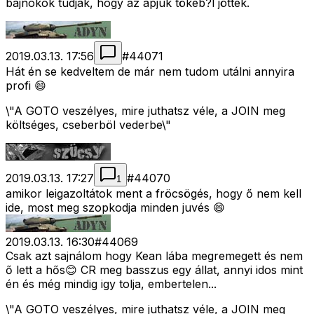
bajnokok tudják, hogy az apjuk tökéb?l jöttek.
2019.03.13. 17:56
#
44071
Hát én se kedveltem de már nem tudom utálni annyira
profi 😄
\"A GOTO veszélyes, mire juthatsz véle, a JOIN meg
költséges, cseberböl vederbe\"
2019.03.13. 17:27
#
44070
1
amikor leigazoltátok ment a fröcsögés, hogy ő nem kell
ide, most meg szopkodja minden juvés 😄
2019.03.13. 16:30
#
44069
Csak azt sajnálom hogy Kean lába megremegett és nem
ő lett a hős😊 CR meg basszus egy állat, annyi idos mint
én és még mindig igy tolja, embertelen...
\"A GOTO veszélyes, mire juthatsz véle, a JOIN meg