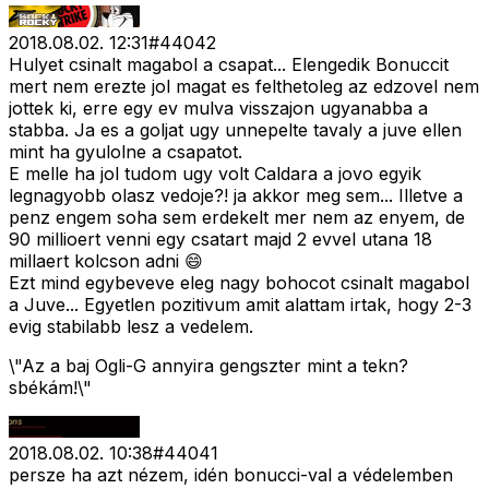
2018.08.02. 12:31
#
44042
Hulyet csinalt magabol a csapat... Elengedik Bonuccit
mert nem erezte jol magat es felthetoleg az edzovel nem
jottek ki, erre egy ev mulva visszajon ugyanabba a
stabba. Ja es a goljat ugy unnepelte tavaly a juve ellen
mint ha gyulolne a csapatot.
E melle ha jol tudom ugy volt Caldara a jovo egyik
legnagyobb olasz vedoje?! ja akkor meg sem... Illetve a
penz engem soha sem erdekelt mer nem az enyem, de
90 millioert venni egy csatart majd 2 evvel utana 18
millaert kolcson adni 😄
Ezt mind egybeveve eleg nagy bohocot csinalt magabol
a Juve... Egyetlen pozitivum amit alattam irtak, hogy 2-3
evig stabilabb lesz a vedelem.
\"Az a baj Ogli-G annyira gengszter mint a tekn?
sbékám!\"
2018.08.02. 10:38
#
44041
persze ha azt nézem, idén bonucci-val a védelemben