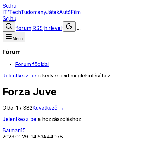
Sg.hu
IT/Tech
Tudomány
Játék
Autó
Film
Sg.hu
·
fórum
·
RSS
·
hírlevél
·
·
...
Menü
Fórum
Fórum főoldal
Jelentkezz be
a kedvenceid megtekintéséhez.
Forza Juve
Oldal
1
/
882
Következő →
Jelentkezz be
a hozzászóláshoz.
Batman15
2023.01.29. 14:53
#
44078