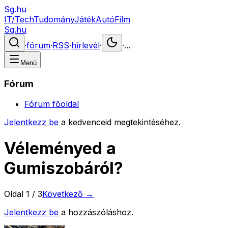
Sg.hu
IT/Tech
Tudomány
Játék
Autó
Film
Sg.hu
·
fórum
·
RSS
·
hírlevél
·
·
...
Menü
Fórum
Fórum főoldal
Jelentkezz be
a kedvenceid megtekintéséhez.
Véleményed a
Gumiszobáról?
Oldal
1
/
3
Következő →
Jelentkezz be
a hozzászóláshoz.