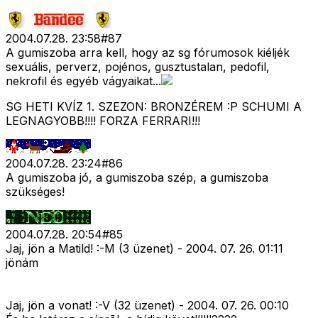
2004.07.28. 23:58
#
87
A gumiszoba arra kell, hogy az sg fórumosok kiéljék
sexuális, perverz, pojénos, gusztustalan, pedofil,
nekrofil és egyéb vágyaikat...
SG HETI KVÍZ 1. SZEZON: BRONZÉREM :P SCHUMI A
LEGNAGYOBB!!!! FORZA FERRARI!!!
2004.07.28. 23:24
#
86
A gumiszoba jó, a gumiszoba szép, a gumiszoba
szükséges!
2004.07.28. 20:54
#
85
Jaj, jön a Matild! :-M (3 üzenet) - 2004. 07. 26. 01:11
jönám
Jaj, jön a vonat! :-V (32 üzenet) - 2004. 07. 26. 00:10