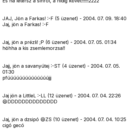
És ha letérsz a sínrõl, a hídig követ!!!!!!2222
JAJ, Jön a Farkas! :-F (5 üzenet) - 2004. 07. 09. 18:40
Jaj, jön a Farkas! :-F
Jaj, jön a prézli! ;P (6 üzenet) - 2004. 07. 05. 01:34
höhha a kis zsemlemorzsa!!
Jajj, jön a savanyútej :-ST (4 üzenet) - 2004. 07. 05.
01:30
pfúúúúúúúúúúúúúújjj
Jaj jön a LittleL :-LL (12 üzenet) - 2004. 07. 04. 22:26
😄DDDDDDDDDDDDDD
Jaj, jön a dzsipó 😄ZS (10 üzenet) - 2004. 07. 04. 10:25
cigó gecó