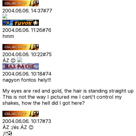
2004.06.06. 14:37
#
77
2004.06.06. 11:26
#
76
hmm
2004.06.06. 10:22
#
75
ÁZ 😊
2004.06.06. 10:18
#
74
nagyon fontos hely!!!
My eyes are red and gold, the hair is standing straight up
This is not the way I pictured me I can\'t control my
shakes, how the hell did I got here?
2004.06.06. 10:17
#
73
ÁZ :/és ÁZ 😊