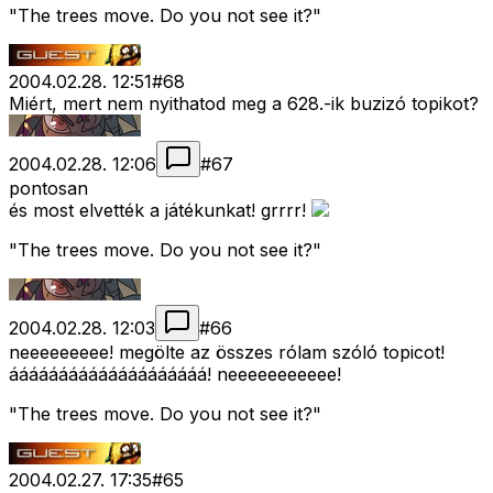
"The trees move. Do you not see it?"
2004.02.28. 12:51
#
68
Miért, mert nem nyithatod meg a 628.-ik buzizó topikot?
2004.02.28. 12:06
#
67
pontosan
és most elvették a játékunkat! grrrr!
"The trees move. Do you not see it?"
2004.02.28. 12:03
#
66
neeeeeeeee! megölte az összes rólam szóló topicot!
áááááááááááááááááááá! neeeeeeeeeee!
"The trees move. Do you not see it?"
2004.02.27. 17:35
#
65