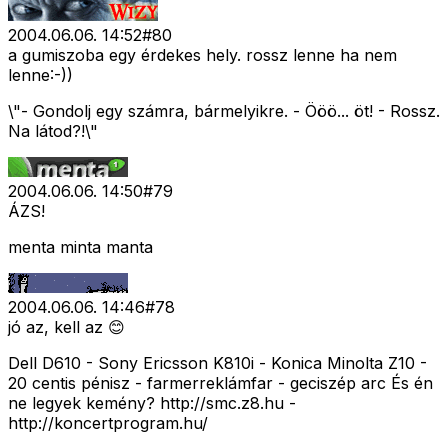
2004.06.06. 14:52
#
80
a gumiszoba egy érdekes hely. rossz lenne ha nem
lenne:-))
\"- Gondolj egy számra, bármelyikre. - Ööö... öt! - Rossz.
Na látod?!\"
2004.06.06. 14:50
#
79
ÁZS!
menta minta manta
2004.06.06. 14:46
#
78
jó az, kell az 😊
Dell D610 - Sony Ericsson K810i - Konica Minolta Z10 -
20 centis pénisz - farmerreklámfar - geciszép arc És én
ne legyek kemény? http://smc.z8.hu -
http://koncertprogram.hu/