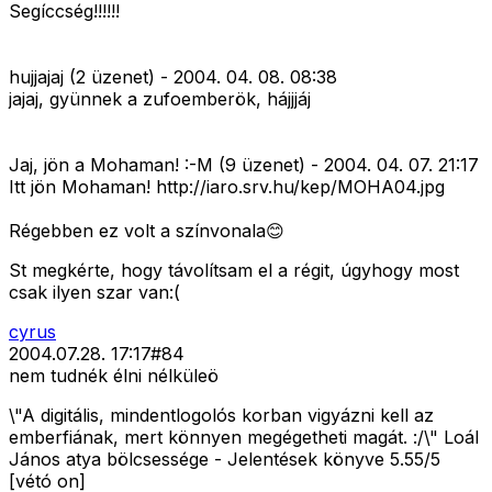
Segíccség!!!!!!
hujjajaj (2 üzenet) - 2004. 04. 08. 08:38
jajaj, gyünnek a zufoemberök, hájjjáj
Jaj, jön a Mohaman! :-M (9 üzenet) - 2004. 04. 07. 21:17
Itt jön Mohaman! http://iaro.srv.hu/kep/MOHA04.jpg
Régebben ez volt a színvonala😊
St megkérte, hogy távolítsam el a régit, úgyhogy most
csak ilyen szar van:(
cyrus
2004.07.28. 17:17
#
84
nem tudnék élni nélküleö
\"A digitális, mindentlogolós korban vigyázni kell az
emberfiának, mert könnyen megégetheti magát. :/\" Loál
János atya bölcsessége - Jelentések könyve 5.55/5
[vétó on]