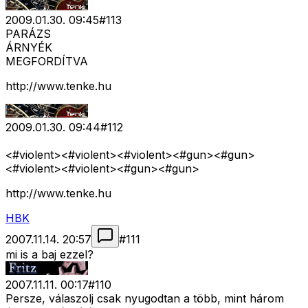
2009.01.30. 09:45
#
113
PARÁZS
ÁRNYÉK
MEGFORDÍTVA
http://www.tenke.hu
2009.01.30. 09:44
#
112
<#violent>
<#violent>
<#violent>
<#gun>
<#gun>
<#violent>
<#violent>
<#gun>
<#gun>
http://www.tenke.hu
HBK
2007.11.14. 20:57
#
111
mi is a baj ezzel?
2007.11.11. 00:17
#
110
Persze, válaszolj csak nyugodtan a több, mint három