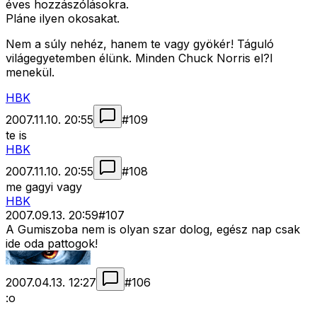
éves hozzászólásokra.
Pláne ilyen okosakat.
Nem a súly nehéz, hanem te vagy gyökér! Táguló
világegyetemben élünk. Minden Chuck Norris el?l
menekül.
HBK
2007.11.10. 20:55
#
109
te is
HBK
2007.11.10. 20:55
#
108
me gagyi vagy
HBK
2007.09.13. 20:59
#
107
A Gumiszoba nem is olyan szar dolog, egész nap csak
ide oda pattogok!
2007.04.13. 12:27
#
106
:o