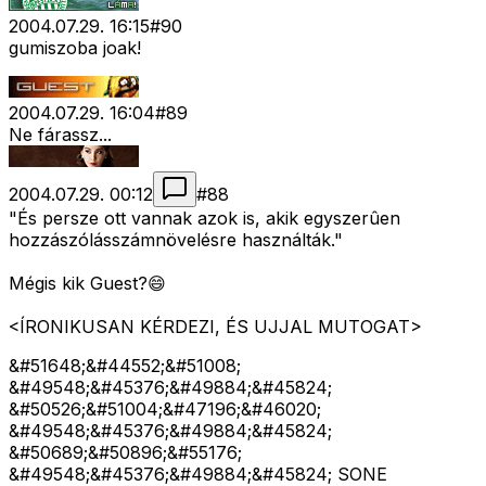
2004.07.29. 16:15
#
90
gumiszoba joak!
2004.07.29. 16:04
#
89
Ne fárassz...
2004.07.29. 00:12
#
88
"És persze ott vannak azok is, akik egyszerûen
hozzászólásszámnövelésre használták."
Mégis kik Guest?😄
<ÍRONIKUSAN KÉRDEZI, ÉS UJJAL MUTOGAT>
&#51648;&#44552;&#51008;
&#49548;&#45376;&#49884;&#45824;
&#50526;&#51004;&#47196;&#46020;
&#49548;&#45376;&#49884;&#45824;
&#50689;&#50896;&#55176;
&#49548;&#45376;&#49884;&#45824; SONE