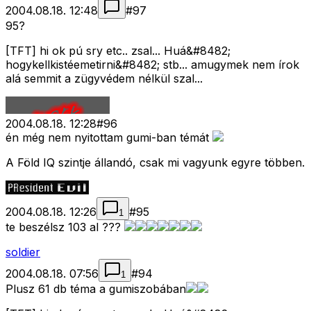
2004.08.18. 12:48
#
97
95?
[TFT] hi ok pú sry etc.. zsal... Huá&#8482;
hogykellkistéemetirni&#8482; stb... amugymek nem írok
alá semmit a zügyvédem nélkül szal...
2004.08.18. 12:28
#
96
én még nem nyitottam gumi-ban témát
A Föld IQ szintje állandó, csak mi vagyunk egyre többen.
2004.08.18. 12:26
#
95
1
te beszélsz 103 al ???
soldier
2004.08.18. 07:56
#
94
1
Plusz 61 db téma a gumiszobában