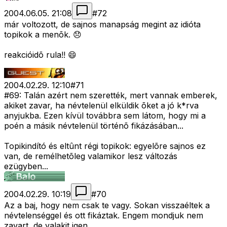
2004.06.05. 21:08
#
72
már voltozott, de sajnos manapság megint az idióta
topikok a menõk. 😞
reakcióidõ rula!! 😄
2004.02.29. 12:10
#
71
#69: Talán azért nem szerették, mert vannak emberek,
akiket zavar, ha névtelenül elküldik õket a jó k*rva
anyjukba. Ezen kívül továbbra sem látom, hogy mi a
poén a másik névtelenül történõ fikázásában...
Topikindító és eltûnt régi topikok: egyelõre sajnos ez
van, de remélhetõleg valamikor lesz változás
ezügyben...
2004.02.29. 10:19
#
70
Az a baj, hogy nem csak te vagy. Sokan visszaéltek a
névtelenséggel és ott fikáztak. Engem mondjuk nem
zavart, de valakit igen...