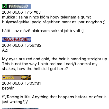
2004.06.06. 17:51
#
83
mukika : sajna nincs idõm hogy teleírjam a gumit
hülyeseégekkel pedig régebben ment az ipar nagyban ;]
hátö .. az előző aláírásom sokkal jobb volt :]
2004.06.06. 15:59
#
82
ÁZ!
My eyes are red and gold, the hair is standing straight up
This is not the way I pictured me I can\'t control my
shakes, how the hell did I got here?
2004.06.06. 15:05
#
81
betyár.
\'\'Racing is life. Anything that happens before or after is
just waiting.\'\'