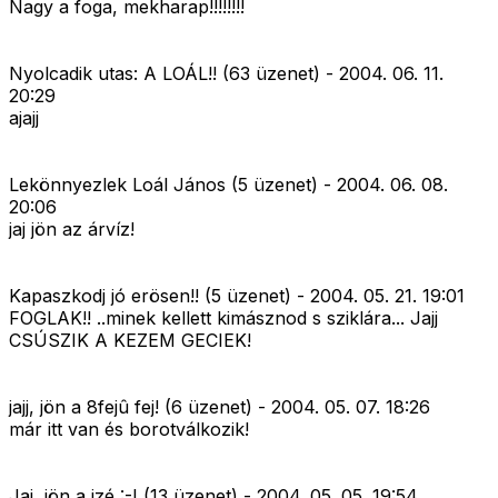
Nagy a foga, mekharap!!!!!!!!
Nyolcadik utas: A LOÁL!! (63 üzenet) - 2004. 06. 11.
20:29
ajajj
Lekönnyezlek Loál János (5 üzenet) - 2004. 06. 08.
20:06
jaj jön az árvíz!
Kapaszkodj jó erösen!! (5 üzenet) - 2004. 05. 21. 19:01
FOGLAK!! ..minek kellett kimásznod s sziklára... Jajj
CSÚSZIK A KEZEM GECIEK!
jajj, jön a 8fejû fej! (6 üzenet) - 2004. 05. 07. 18:26
már itt van és borotválkozik!
Jaj, jön a izé :-I (13 üzenet) - 2004. 05. 05. 19:54