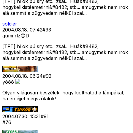
[TFT] hi ok pú sry etc.. zsal... Huá&#8482;
hogykellkistéemetirni&#8482; stb... amugymek nem írok
alá semmit a zügyvédem nélkül szal...
soldier
2004.08.18. 07:42
#
93
gumi rlz😄D
[TFT] hi ok pú sry etc.. zsal... Huá&#8482;
hogykellkistéemetirni&#8482; stb... amugymek nem írok
alá semmit a zügyvédem nélkül szal...
2004.08.18. 06:24
#
92
yóóó
Olyan világosan beszélek, hogy kiolthatod a lámpákat,
ha én éjjel megszólalok!
2004.07.30. 15:31
#
91
#76