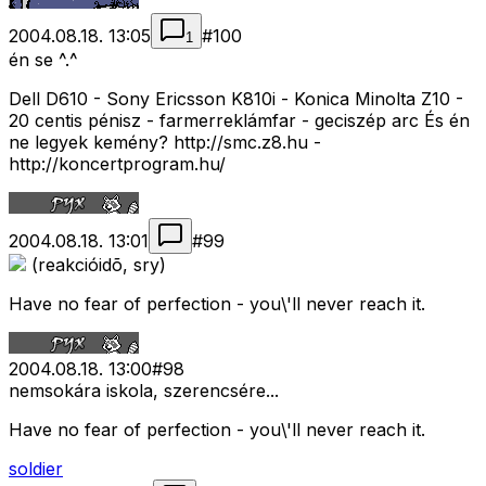
2004.08.18. 13:05
#
100
1
én se ^.^
Dell D610 - Sony Ericsson K810i - Konica Minolta Z10 -
20 centis pénisz - farmerreklámfar - geciszép arc És én
ne legyek kemény? http://smc.z8.hu -
http://koncertprogram.hu/
2004.08.18. 13:01
#
99
(reakcióidõ, sry)
Have no fear of perfection - you\'ll never reach it.
2004.08.18. 13:00
#
98
nemsokára iskola, szerencsére...
Have no fear of perfection - you\'ll never reach it.
soldier