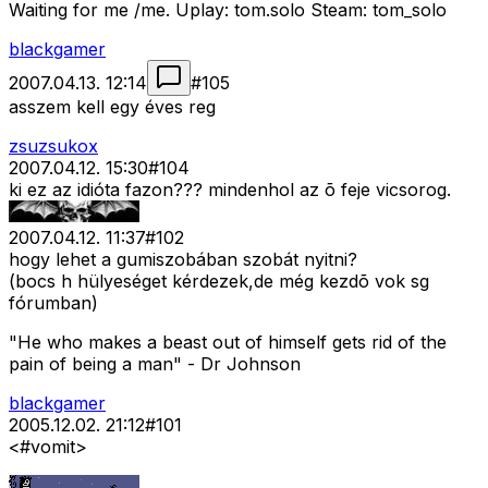
Waiting for me /me. Uplay: tom.solo Steam: tom_solo
blackgamer
2007.04.13. 12:14
#
105
asszem kell egy éves reg
zsuzsukox
2007.04.12. 15:30
#
104
ki ez az idióta fazon??? mindenhol az õ feje vicsorog.
2007.04.12. 11:37
#
102
hogy lehet a gumiszobában szobát nyitni?
(bocs h hülyeséget kérdezek,de még kezdõ vok sg
fórumban)
"He who makes a beast out of himself gets rid of the
pain of being a man" - Dr Johnson
blackgamer
2005.12.02. 21:12
#
101
<#vomit>