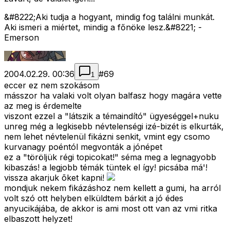
&#8222;Aki tudja a hogyant, mindig fog találni munkát.
Aki ismeri a miértet, mindig a főnöke lesz.&#8221; -
Emerson
2004.02.29. 00:36
#
69
1
eccer ez nem szokásom
másszor ha valaki volt olyan balfasz hogy magára vette
az meg is érdemelte
viszont ezzel a "látszik a témaindító" ügyeséggel+nuku
unreg még a legkisebb névtelenségi izé-bizét is elkurták,
nem lehet névtelenül fikázni senkit, vmint egy csomo
kurvanagy poéntól megvonták a jónépet
ez a "töröljük régi topicokat!" séma meg a legnagyobb
kibaszás! a legjobb témák tüntek el így! picsába má'!
vissza akarjuk õket kapni!
mondjuk nekem fikázáshoz nem kellett a gumi, ha arról
volt szó ott helyben elküldtem bárkit a jó édes
anyucikájába, de akkor is ami most ott van az vmi ritka
elbaszott helyzet!