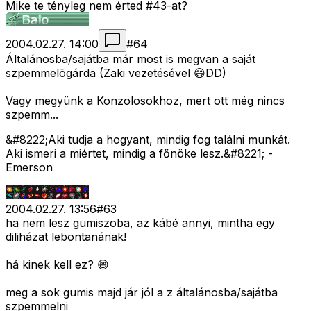
Mike te tényleg nem érted #43-at?
2004.02.27. 14:00
#
64
Általánosba/sajátba már most is megvan a saját
szpemmelõgárda (Zaki vezetésével 😄DD)
Vagy megyünk a Konzolosokhoz, mert ott még nincs
szpemm...
&#8222;Aki tudja a hogyant, mindig fog találni munkát.
Aki ismeri a miértet, mindig a főnöke lesz.&#8221; -
Emerson
2004.02.27. 13:56
#
63
ha nem lesz gumiszoba, az kábé annyi, mintha egy
diliházat lebontanának!
há kinek kell ez? 😄
meg a sok gumis majd jár jól a z általánosba/sajátba
szpemmelni